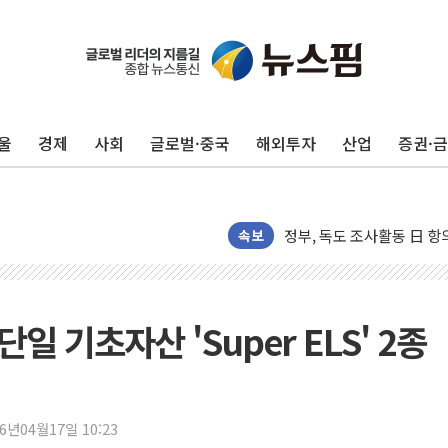
삼성전자, 美국립연구소와 
[인사] 국무조정실·국무
롯데백화점, 앰배서더 2기
울
경제
사회
글로벌·중국
해외투자
산업
증권·
한수원 "폭염 속 전력수급
박형수 의원 '선관위 견제·감
장동혁, 李 대통령에 "결혼
정부, 독도 조사활동 日 항
속보
김성회, 국민의힘에 "청년
서울 38도 폭염에 온열질환
[부고] 이승영(한림제약 이
일 기초자산 'Super ELS' 2종
전남광주 남구 한 아파트 
'상품권 사면 대출 가능'
지역 일자리·생활인구 늘린 
26년04월17일 10:23
SK하이닉스, 생산·사무직