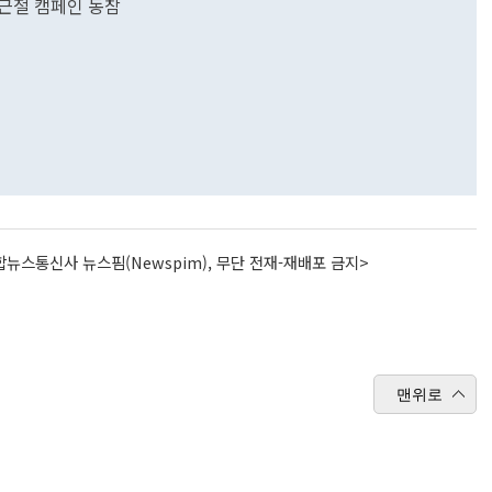
근절 캠페인 동참
뉴스통신사 뉴스핌(Newspim), 무단 전재-재배포 금지>
맨위로