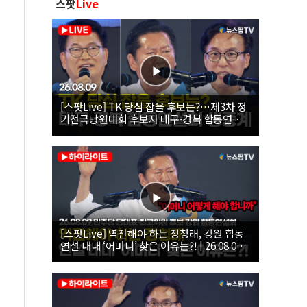
스팟
Live
[스팟Live] TK 당심 잡을 후보는?…제3차 정
기전국당원대회 후보자 대구·경북 합동연설
회 생중계 | 26.08.09
[스팟Live] 역전해야 하는 정청래, 강원 합동
연설 내내 ‘어머니’ 찾은 이유는?! | 26.08.09
더불어민주당 당대표·최고위원 후보 강원 합
동연설회