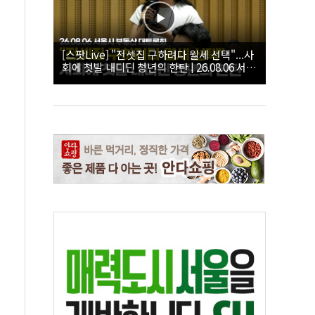
[스팟Live] "전셋집 구하려다 월세 선택"...사
회에 첫발 내디딘 청년의 한탄 | 26.08.06 서울
시 부동산 대토론회