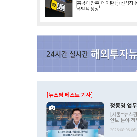
[홍콩 대장주] 메이퇀 ③ 신성장
'폭발적 성장'
[뉴스핌 베스트 기사]
정동영 업무
[서울=뉴스핌
안보 분야 정
평화공존 발전
2026-08-06 06:
발언 중에는 