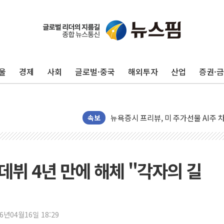
유럽증시, 견조한 실적 소화하며 대부분
리투아니아 국방 "러, 우크라 드론으로
구광모, 내주 실리콘밸리서 젠슨 황 
울
경제
사회
글로벌·중국
해외투자
산업
증권·
뉴욕증시 개장 전 특징주...모더나
김정관 장관 "영업이익 N% 성과급
뉴욕증시 프리뷰, 미 주가선물 AI주
청와대, 북한 단거리 탄도미사일 발사
속보
금값 7주 만에 최고…美 고용 둔화·
[인도증시] 중동 긴장 완화에 실적 호
러, 1인칭시점 드론으로 우크라 민간
 데뷔 4년 만에 해체 "각자의 길
[베트남 증시] 지수 하락 속 'DGC
'월가의 황제' 다이먼 "금융시장 레
양주 섬유염색공장서 화재 1명 중상…
26년04월16일 18:29
김정관 산업부 장관 "주 52시간 손봐