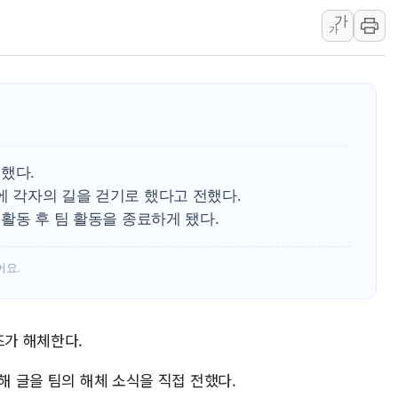
가
해군 1함대 창설 80주년…지역과 함께
가
[3보] 북, 원산서 동해로 단거리 탄도
우크라 드론 전술, 중남미 콜롬비아에
동해해경, 독도 해상서 부유물 감긴 
주한미군 "오산기지 누출, 백린 아닌 
구미 폐염산처리업체서 불 2시간30여
했다.
끝에 각자의 길을 걷기로 했다고 전했다.
년 활동 후 팀 활동을 종료하게 됐다.
어요.
즈가 해체한다.
해 글을 팀의 해체 소식을 직접 전했다.