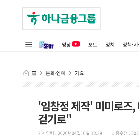
영상
포토
정치
정책·서
홈
문화·연예
가요
'임창정 제작' 미미로즈,
걷기로"
기사입력 :
2026년04월16일 18:29
최종수정 :
20