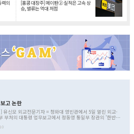
 동력의
[홍콩 대장주] 메이퇀② 실적은 고속 상
승, 밸류는 역대 저점
보고 논란
] 유신모 외교전문기자 = 청와대 영빈관에서 5일 열린 외교·
부 부처의 대통령 업무보고에서 정동영 통일부 장관의 '한반도
 구상'과 업무보고 발언이 논란을 빚고 있다. 이날 정 장관의
10
정부 내 조율을 거치지 않은 사안을 정책으로 추진하겠다고 공