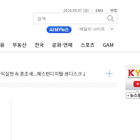
2026.08.07 (금)
ENG
中文
|
|
 상승… "2분기 기업 순이익 21% 증가" 전망
 나토 회원국 공격 검토… 거짓 깃발 작전"
패밀리 사이트
재회…로봇·AI 데이터센터·모빌리티 구체화
금융
부동산
전국
문화·연예
스포츠
GAM
·아이온큐·도어대시↑ VS 샌디스크·피그마·앱러빈↓
 반대…상법·자본시장법 개정 논의"
 차익실현 속 혼조세...웨스턴디지털·샌디스크↓
에 긴급 안보 점검회의
호르무즈 재개방 기대에 강세
조까지, 상승...호실적 보고 기업 상승세 뚜렷
인 '사파리' 공격… 시민들 공포감 극대화 전략
' 임시 주총 기대감에 홀로 상한가…마진 잔액은 사상 최고
버리지 위험수위…숨은 차입이 더 큰 변수"
대응 1단계 진압 중
야, 경쟁상대 中과 비교해야"