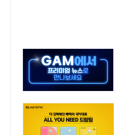
하는 '선봉'의 대민 봉사
미사일 1발 발사… 올해 10번째·42일 만 도발
 새 안보 위기… 반군·마약카르텔이 습득해 전투 활용
어선 구조
무해한 표면 부식 물질"
분만에 진화...외국인 노동자 숨져