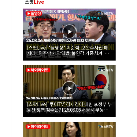
스팟
Live
[스팟Live] *풀영상* 이준석, 보완수사권 폐
지에 "민주당 개악입법, 불안감 가중시켜"｜
26.08.06 개혁신당 보완수사권 폐지 토론회
[스팟Live] '투미TV' 김제경이 내린 李정부 부
동산 정책 점수는? | 26.08.06 서울시 부동산
대토론회