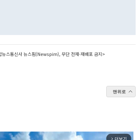
뉴스통신사 뉴스핌(Newspim), 무단 전재-재배포 금지>
맨위로
더보기
arrow_forward_ios