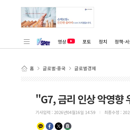
영상
포토
정치
정책·서
홈
글로벌·중국
글로벌경제
"G7, 금리 인상 악영향
기사입력 :
2026년04월16일 14:59
최종수정 :
20