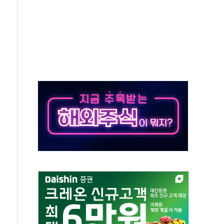
50㎜ 폭우…강원 동해안 강한 비 이어져
 환경미화원 수거차에 치여 사망
동…60대 남성 2명 숨져
보는 일 없게"…'결혼 페널티' 22개 과제 손본다
터보트 전복…1명 사망·1명 실종
의 날 참석..."국제적 시민 연대로 목소리 내야"
 실종 60대 나흘만에 숨진 채 발견
 살해 10대 아들 체포
' 받아친 정청래…제주 연설서 신경전 고조
지시…與 "적극 환영"·野 "졸속 국정"