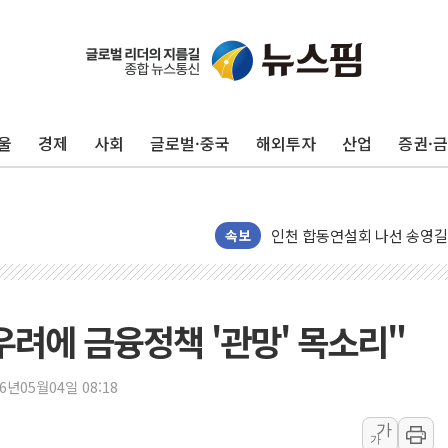
울
경제
사회
글로벌·중국
해외투자
산업
증권·
울진·영덕 '호우특보'-포항 '
[종합] 김민석, 정청래에 '0.86
인천 합동연설회 나선 송영길
속보
김민석, 2주차 제주·인천 경선서
인사하는 김민석 당대표 후보
[속보] 민주, 제주·인천 경선 결
 우려에 금융정책 '관망' 목소리"
[속보] 민주, 인천 경선 결과 발
[속보] 민주, 제주 경선 결과 발
26년05월04일 08:18
이번주 국내 주요 금융일정(8.1
가
美, 이란전 출구전략 만지작
가