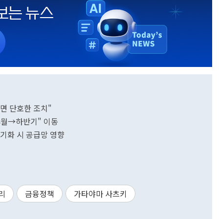
다면 단호한 조치"
"4월→하반기" 이동
.장기화 시 공급망 영향
리
금융정책
가타야마 사츠키