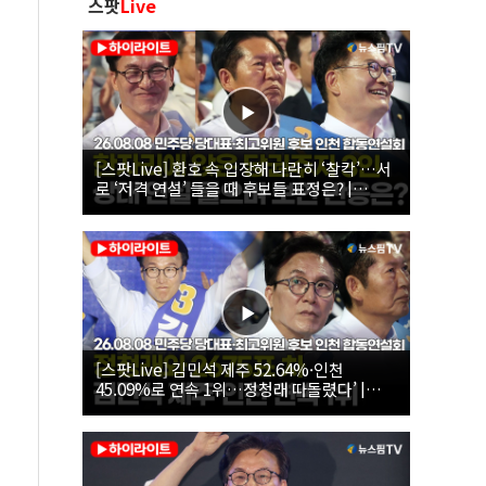
스팟
Live
[스팟Live] 환호 속 입장해 나란히 ‘찰칵’…서
로 ‘저격 연설’ 들을 때 후보들 표정은? |
26.08.08 더불어민주당 당대표·최고위원 후
보 인천 합동연설회
[스팟Live] 김민석 제주 52.64%·인천
45.09%로 연속 1위…정청래 따돌렸다’ |
26.08.08 더불어민주당 당대표·최고위원 후
보 인천 합동연설회