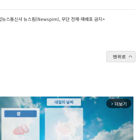
뉴스통신사 뉴스핌(Newspim), 무단 전재-재배포 금지>
맨위로
더보기
arrow_forward_ios