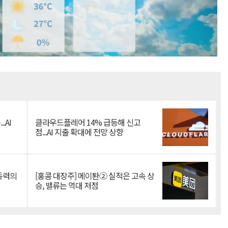
Mute
.AI
클라우드플레어 14% 급등해 신고
점...AI 지출 확대에 전망 상향
 동력의
[홍콩 대장주] 메이퇀② 실적은 고속 상
승, 밸류는 역대 저점