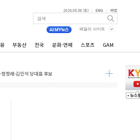
2026.08.08 (토)
ENG
中文
|
|
패밀리 사이트
금융
부동산
전국
문화·연예
스포츠
GAM
산사태 주의보'...경북도, 호우 피해·통제구간 없어
%p' 차 재역전 성공...金 45.42% vs 鄭 44.56%
·정청래·김민석 당대표 후보
 정청래에 승리...47.75% vs 42.08%
과 발표...김민석 47.75% 정청래 42.08%
표...김민석 45.09% 정청래 43.27% 송영길 11.63%
표...김민석 52.64% 정청래 39.89% 송영길 7.47%
0~8.14)
…공습 한계·탄약 부족 현실화