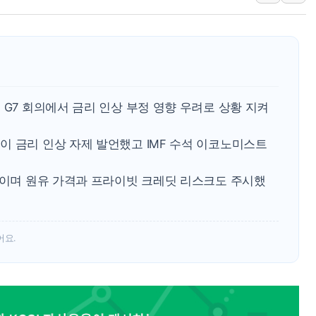
강릉·동해·삼척 시간당 최대 
폐기물 수거하다 참변…60대
서울 중랑구 주택가서 흉기 난
李대통령 "결혼 때문에 손해 
여수 오동도 인근 해상서 모
 G7 회의에서 금리 인상 부정 영향 우려로 상황 지켜
추미애, '위안부' 피해자 기림
이 금리 인상 자제 발언했고 IMF 수석 이코노미스트
인천 선재도 갯벌서 해루질 중
인천서 말다툼 중 어머니 흉기
예정이며 원유 가격과 프라이빗 크레딧 리스크도 주시했
'화합' 꺼낸 김민석에 '뻔뻔
李대통령, ISA 개편 재검토 
어요.