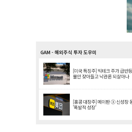
GAM
- 해외주식 투자 도우미
[미국 특징주] 빅테크 주가 급반등..
불안 잦아들고 낙관론 되살아나
[홍콩 대장주] 메이퇀 ③ 신성장
'폭발적 성장'