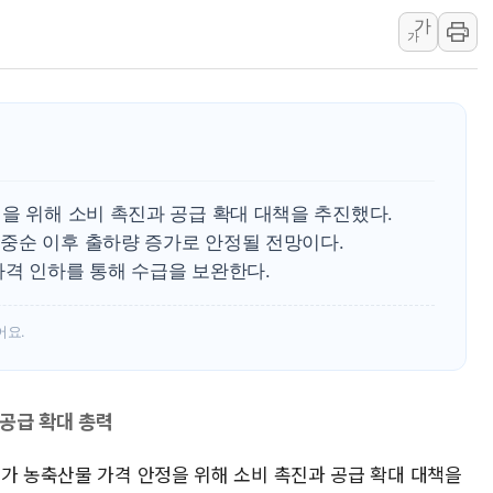
가
뉴욕증시 프리뷰, 미 주가선물 AI주
가
청와대, 북한 단거리 탄도미사일 발사
금값 7주 만에 최고…美 고용 둔화·
[인도증시] 중동 긴장 완화에 실적 호
러, 1인칭시점 드론으로 우크라 민간
[베트남 증시] 지수 하락 속 'DGC
을 위해 소비 촉진과 공급 확대 대책을 추진했다.
'월가의 황제' 다이먼 "금융시장 레
중순 이후 출하량 증가로 안정될 전망이다.
양주 섬유염색공장서 화재 1명 중상…
가격 인하를 통해 수급을 보완한다.
어요.
 공급 확대 총력
부가 농축산물 가격 안정을 위해 소비 촉진과 공급 확대 대책을