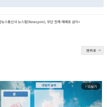
뉴스통신사 뉴스핌(Newspim), 무단 전재-재배포 금지>
맨위로
더보기
arrow_forward_ios