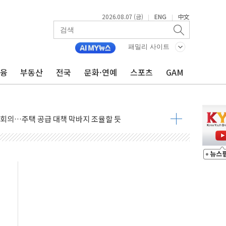
2026.08.07 (금)
ENG
中文
|
|
패밀리 사이트
우 5거래일 랠리 '마침표'
금융
부동산
전국
문화·연예
스포츠
GAM
의 막바지.."美와 직접 협상 없어"
민석 후보 - 8월 7일
차 회의…주택 공급 대책 막바지 조율할 듯
회견·주요 정당 - 8월 7일
 제한 추진…美 "통행 막을 권한 없어"
 상승… "2분기 기업 순이익 21% 증가" 전망
 나토 회원국 공격 검토… 거짓 깃발 작전"
재회…로봇·AI 데이터센터·모빌리티 구체화
·아이온큐·도어대시↑ VS 샌디스크·피그마·앱러빈↓
 반대…상법·자본시장법 개정 논의"