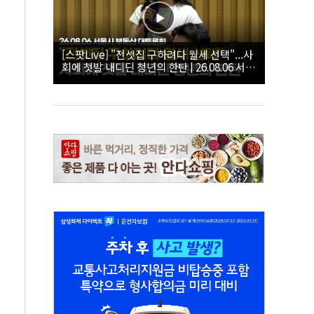
[스팟Live] "전셋집 구하려다 월세 선택"...사
회에 첫발 내디딘 청년의 한탄 | 26.08.06 서울
시 부동산 대토론회