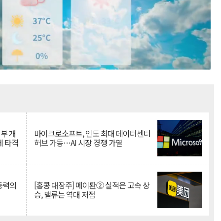
Mute
뇌부 개
마이크로소프트, 인도 최대 데이터센터
에 타격
허브 가동…AI 시장 경쟁 가열
 동력의
[홍콩 대장주] 메이퇀② 실적은 고속 상
승, 밸류는 역대 저점