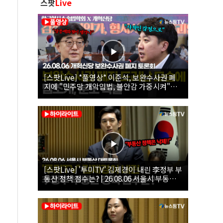
스팟
Live
[스팟Live] *풀영상* 이준석, 보완수사권 폐
지에 "민주당 개악입법, 불안감 가중시켜"｜
26.08.06 개혁신당 보완수사권 폐지 토론회
[스팟Live] '투미TV' 김제경이 내린 李정부 부
동산 정책 점수는? | 26.08.06 서울시 부동산
대토론회