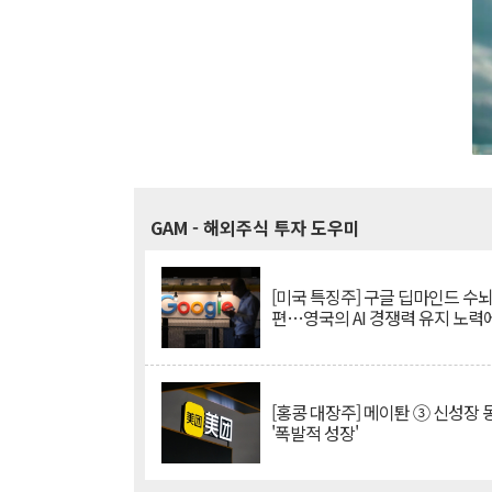
GAM
- 해외주식 투자 도우미
[미국 특징주] 구글 딥마인드 수
편…영국의 AI 경쟁력 유지 노력
[홍콩 대장주] 메이퇀 ③ 신성장
'폭발적 성장'