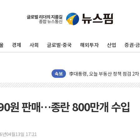
뉴욕증시, 유가·금리 부담에 하락…다
울
경제
사회
글로벌·중국
해외투자
산업
증권·
이란, 오만과 호르무즈 해협 재개방 합
[민주 당권주자 일정] 송영길·정청래·김
李대통령, 오늘 부동산 정책 점검 2
[오늘의 정치일정] 8월 7일(금)
속보
[오늘의 국회일정] 상임위·세미나·기자
이란, 美·이스라엘 선박 호르무즈 통항
유럽증시, 견조한 실적 소화하며 대부분
890원 판매…종란 800만개 수입
리투아니아 국방 "러, 우크라 드론으로
구광모, 내주 실리콘밸리서 젠슨 황 
뉴욕증시 개장 전 특징주...모더나
26년04월13일 17:21
김정관 장관 "영업이익 N% 성과급