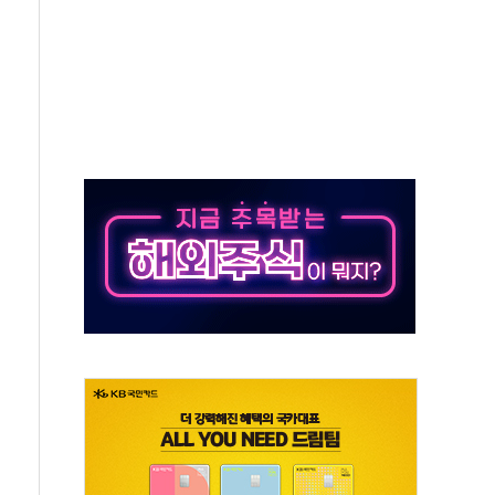
 차익실현 속 혼조세...웨스턴디지털·샌디스크↓
에 긴급 안보 점검회의
호르무즈 재개방 기대에 강세
조까지, 상승...호실적 보고 기업 상승세 뚜렷
인 '사파리' 공격… 시민들 공포감 극대화 전략
' 임시 주총 기대감에 홀로 상한가…마진 잔액은 사상 최고
버리지 위험수위…숨은 차입이 더 큰 변수"
대응 1단계 진압 중