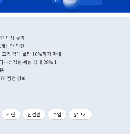
갈린 밥상 물가
도개선안 마련
지고기 경매 물량 10%까지 확대
춘다…삼겹살·목살 최대 28%↓
대응
TF 점검 강화
계란
신선란
수입
닭고기