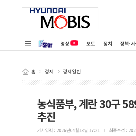
영상
포토
정치
정책·서
홈
경제
경제일반
농식품부, 계란 30구 5
추진
기사입력 :
2026년04월13일 17:21
최종수정 :
20