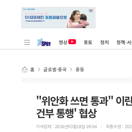
영상
포토
정치
정책·서
홈
글로벌·중국
중동
"위안화 쓰면 통과" 이란
건부 통행' 협상
기사입력 :
2026년03월18일 09:04
최종수정 :
20