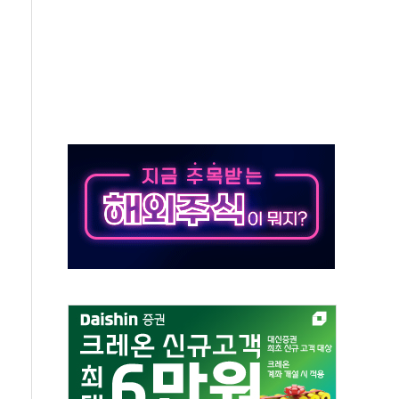
우스' 잠실점, 직장인 핫플레이스로 부상
정 조율 완료…초고가·비거주 1주택 등 여론 수렴"
쇄 추돌…7세 남아 등 4명 부상
다"…LG유플러스, AI 홈네트워크 구현 첫발
영하 30도 극저온 난방기술 개발한다
총리비서실
 모집…지역 크리에이터 확대
 이상무"…김회천 사장, 원전 현장점검
독 강화' 2개 법 대표 발의
 페널티 만든 건 이 정권…신생아 특례 대출까지 줄여"