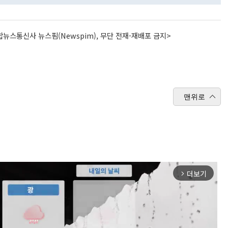
뉴스통신사 뉴스핌(Newspim), 무단 전재-재배포 금지>
맨위로
더보기
arrow_forward_ios