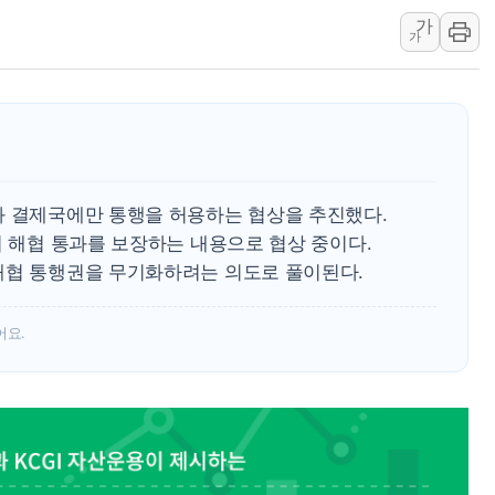
현대그린푸드 '텍사스로드하
가
가
與 "세제개편안 8월 말 당
경인고속도로서 차량 4대 연
"AI가 먼저 알아채고 고친
삼성전자, 美국립연구소와 
[인사] 국무조정실·국무
화 결제국에만 통행을 허용하는 협상을 추진했다.
롯데백화점, 앰배서더 2기
시 해협 통과를 보장하는 내용으로 협상 중이다.
한수원 "폭염 속 전력수급
해협 통행권을 무기화하려는 의도로 풀이된다.
박형수 의원 '선관위 견제·감
장동혁, 李 대통령에 "결혼
어요.