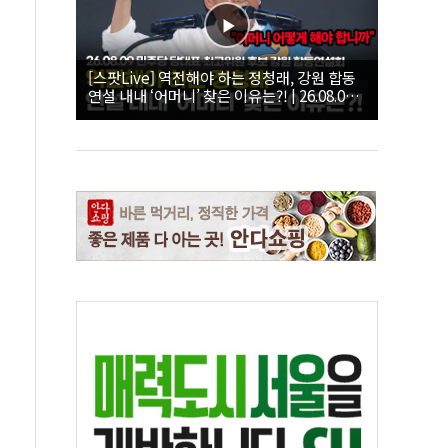
[스팟Live] 역전해야 하는 정청래, 강원 합동
연설 내내 ‘어머니’ 찾은 이유는?! | 26.08.09
더불어민주당 당대표·최고위원 후보 강원 합
동연설회