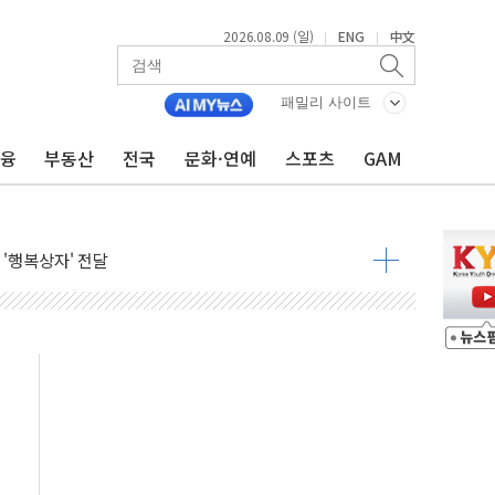
2026.08.09 (일)
ENG
中文
|
|
패밀리 사이트
금융
부동산
전국
문화·연예
스포츠
GAM
객 400명 맞이…"마음 잇는 시간 되길"
억 지급 확정되나…재상고 앞두고 막판 셈법
'행복상자' 전달
극기 거꾸로' 논란…이틀만에 철거
 예술·체육요원 최대 33% 감축
 역대 최대폭 감소한 9.4%↓…유통업계 양극화 심화
 특사'로 콜롬비아 대통령 취임식 참석
시간당 30mm 강한 비...호우 피해 없어
공방…野 "청년 우롱 기괴" vs 與 "송구한 해프닝"
 2026'서 어린이 과학연극 2편 수상