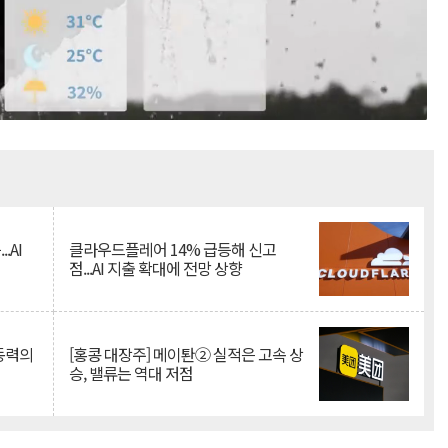
Mute
.AI
클라우드플레어 14% 급등해 신고
점...AI 지출 확대에 전망 상향
 동력의
[홍콩 대장주] 메이퇀② 실적은 고속 상
승, 밸류는 역대 저점