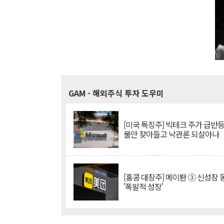
GAM
- 해외주식 투자 도우미
[미국 특징주] 빅테크 주가 급반등..
불안 잦아들고 낙관론 되살아나
[홍콩 대장주] 메이퇀 ③ 신성장
'폭발적 성장'