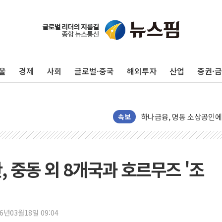
울
경제
사회
글로벌·중국
해외투자
산업
증권·
정재헌 CEO, SKT 장기고
최태원, 노소영에 9440
하나금융, 명동 소상공인에 
속보
인천시 광복절 현수막 '태
병무청, 보충역 전면 손질…
홈플러스發 대형마트 판매,
, 중동 외 8개국과 호르무즈 '조
윤준병·이해민 의원, '정부
'호우·산사태 주의보' 울진 
여야, 황희 '버스 하우스' 
26년03월18일 09:04
풀무원재단, '국제과학연극제