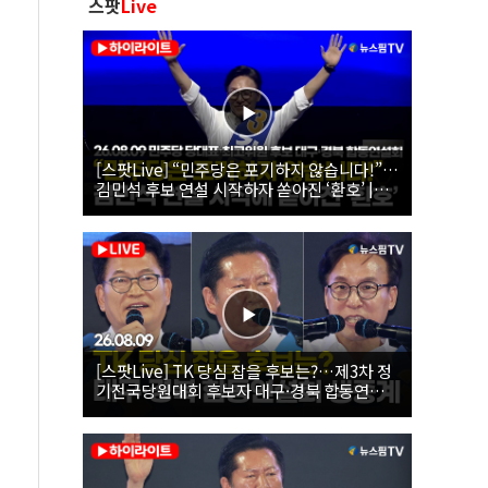
스팟
Live
[스팟Live] “민주당은 포기하지 않습니다!”…
김민석 후보 연설 시작하자 쏟아진 ‘환호’ |
26.08.09 더불어민주당 당대표·최고위원 후
보 대구·경북 합동연설회
[스팟Live] TK 당심 잡을 후보는?…제3차 정
기전국당원대회 후보자 대구·경북 합동연설
회 생중계 | 26.08.09