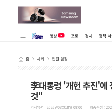
영상
포토
정치
정책·서
홈
사회
법원·검찰
李대통령 '개헌 추진'에
것"
기사입력 :
2026년03월18일 09:00
최종수정 :
20