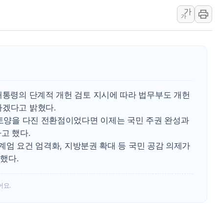
가
SK하이닉스, 생산·사무직
가
주말 대전 아파트서 화재·
한경협, 100개 스타트업
대법, 신서천화력 건설현장
청주서 후진 차량 노려 고의
연일 뜨거운 폭염, 옛 사
대통령의 단계적 개헌 검토 지시에 따라 법무부도 개헌
2027년부터 개편되는 공
하겠다고 밝혔다.
2027 국가직 · 지방직 9
 토양을 다진 전환점이었다면 이제는 국민 주권 완성과
[인사] 행정안전부
고 했다.
, 계엄 요건 엄격화, 지방분권 확대 등 국민 공감 의제가
했다.
어요.