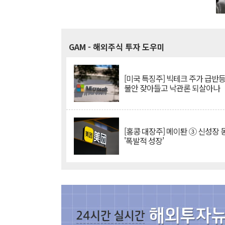
GAM
- 해외주식 투자 도우미
[미국 특징주] 빅테크 주가 급반등..
불안 잦아들고 낙관론 되살아나
[홍콩 대장주] 메이퇀 ③ 신성장
'폭발적 성장'