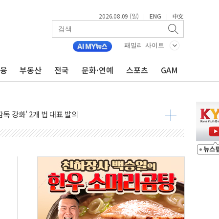
2026.08.09 (일)
ENG
中文
|
|
패밀리 사이트
금융
부동산
전국
문화·연예
스포츠
GAM
 모집…지역 크리에이터 확대
 이상무"…김회천 사장, 원전 현장점검
독 강화' 2개 법 대표 발의
 페널티 만든 건 이 정권…신생아 특례 대출까지 줄여"
의에 "수용할 수 없다" 반박
 결혼까지 정쟁 소재 삼아…청년 삶 가로막는 걸림돌"
 사망자 2명…올해 하루 환자 최다
사)씨 모친상
난간 붕괴…인명피해 없어
 신종 보이스피싱 기승…금감원 소비자경보
주역 찾는다...중기부, 장관 표창 후보자 모집