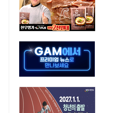
 아우른 통합노조 설립 추진
정전 잇따라…주민 대피·폭염 속 불편
 키운다…대기업 노하우로 창업 생태계 조성
 사망사고 '중부발전 무죄'…"도급인 아닌 발주자"
사고 44차례…보험금 2억원 챙긴 30대 송치
람들도 여름 휴가를 즐겼을까
무원 시험
급 공무원 시험 개편