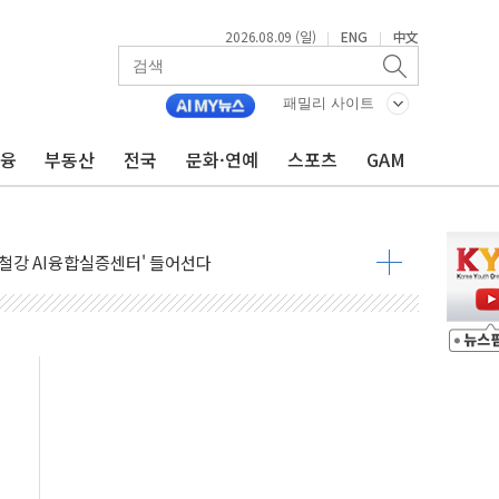
2026.08.09 (일)
ENG
中文
|
|
패밀리 사이트
금융
부동산
전국
문화·연예
스포츠
GAM
.'두천~하당'·'올미골교' 차량 통행 선제 제한
고 발생…작업자 1명 숨져
철강 AI융합실증센터' 들어선다
대 숨진 채 발견...경찰, 조사 중
.48%p 차 선두 유지...金 46.01% vs 鄭 44.53%
기 당선...합산득표율 68.63%
해 10대 구속…범행 후 반려견도 죽여
 정청래에 승리…金 48.54% vs 鄭 44.40%
경선 결과...김민석 48.54% 정청래 44.40%
발표...김민석 47.37% 정청래 45.71% 송영길 6.92%