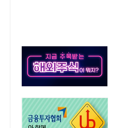
발표...정청래 47.82% 김민석 46.35% 송영길 5.83%
발표...김민석 50.30% 정청래 41.94% 송영길 7.76%
객 400명 맞이…"마음 잇는 시간 되길"
 지급 확정되나…재상고 앞두고 막판 셈법
'행복상자' 전달
극기 거꾸로' 논란…이틀만에 철거
 예술·체육요원 최대 33% 감축
 역대 최대폭 감소한 9.4%↓…유통업계 양극화 심화
 특사'로 콜롬비아 대통령 취임식 참석
시간당 30mm 강한 비...호우 피해 없어