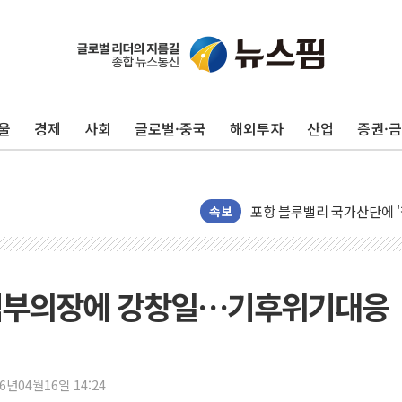
울
경제
사회
글로벌·중국
해외투자
산업
증권·
125mm 폭우 쏟아진 울진..
평택 진위면 공장서 질식사
포항 블루밸리 국가산단에 '
속보
상주 낙동강 선착장 하류서 50
[종합] 김민석, 정청래에 누적 1
민주당 경북도당위원장에 오중
석부의장에 강창일…기후위기대응
인천서 말다툼 중 어머니 살
김민석, 강원·대구·경북 경선서
[속보] 민주, 강원·대구·경북 
[속보] 민주, 경북 경선 결과 
26년04월16일 14:24