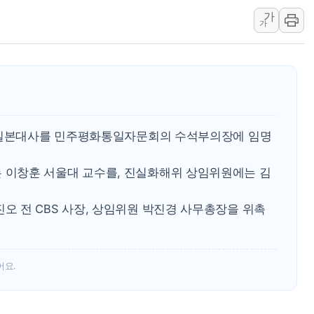
[속보] 민주, 대구 경선 결과 
가
[속보] 민주, 강원 경선 결과 
가
정재헌 CEO, SKT 장기고
최태원, 노소영에 9440억
하나금융, 명동 소상공인에 
인천시 광복절 현수막 '태
병무청, 보충역 전면 손질…
 주일본대사를 민주평화통일자문회의 수석부의장에 임명
홈플러스發 대형마트 판매,
윤준병·이해민 의원, '정부
이창훈 서울대 교수를, 진실화해위 상임위원에는 김
'호우·산사태 주의보' 울진 
 전 CBS 사장, 상임위원 박진경 사무총장을 위촉
어요.