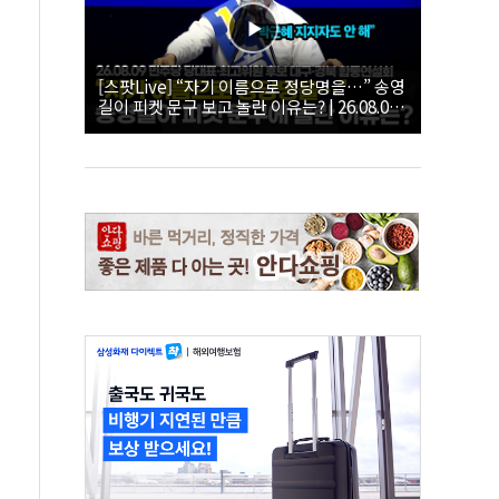
[스팟Live] “자기 이름으로 정당명을…” 송영
길이 피켓 문구 보고 놀란 이유는? | 26.08.09
더불어민주당 당대표·최고위원 후보 대구·경
북 합동연설회