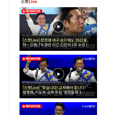
스팟
Live
[스팟Live] 정청래 대구 승리에도 1622표
차…강원·TK 경선 이긴 김민석 1위 수성 |
26.08.09 더불어민주당 당대표·최고위원 후
보 대구·경북 합동연설회
[스팟Live] “맞습니다! 교체해야 합니다!”…
정청래, 지도부 교체 주장 ‘정면돌파’ |
26.08.09 더불어민주당 당대표·최고위원 후
보 대구·경북 합동연설회