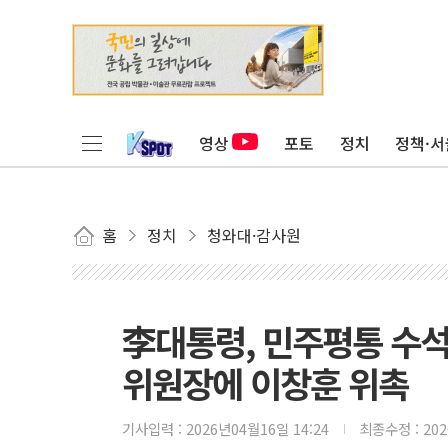
영상
포토
정치
정책·서
홈
정치
청와대·감사원
李대통령, 민주평통 수
위원장에 이창훈 위촉
기사입력 :
2026년04월16일 14:24
최종수정 :
20