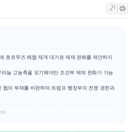
가
트럼프 "금리 내려야"…파월 때와 달리 워시엔 톤 낮춰
가
특정 정치인 측근 포항시 정책특보 내정설...포항시 '시끌'
李 "해남 태양광, 대한민국 다음 100년 밑거름…수도권 집
李 대통령, '6시간 마라톤 부동산 2차 회의' 주재… "전폭
트럼프, 中 겨냥 폴리실리콘 관세 15% 부과…美 태양광주
[사진] 빈살만과 에르도안의 만남
란에 호르무즈 해협 재개 대가로 제재 완화를 제안하지
우라늄 고농축을 포기해야만 조건부 제재 완화가 가능
전 협의 부재를 비판하며 트럼프 행정부의 전쟁 권한과
어요.