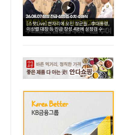
[스팟Live] 한자리에 모인 장군들...李대통령,
이상렬 대장 등 진급 장성 4명에 삼정검 수치
직접 수여｜26.08.07 장성 진급·삼정검 수치
수여식