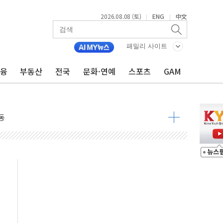
2026.08.08 (토)
ENG
中文
|
|
 요구
낮아지며 상승… STOXX 600 지수는 나흘 연속 최고치
패밀리 사이트
세
금융
부동산
전국
문화·연예
스포츠
GAM
엘·이란 위협에 맞설 자체 억지력 강화
동
톱'… 美 해상봉쇄 영향
각
체주 '활짝'
스닥 선물 1%대 상승
상 기대 후퇴
·태양광주↑ VS 트레이드데스크·웬디스↓
 끝까지 찾겠다"