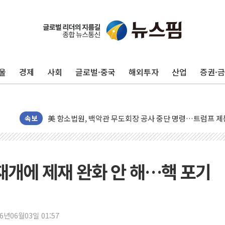
트럼프, 쿡 연준 이사 해임 재추진…"26일까지 의혹 소명"
유럽증시, 美 고용 예상 밖 부진에 연준 금리 인상 가능성 
미 연준 매파 기세 꺾이나…고용 감소에 9월 동결 전망 우
울
경제
사회
글로벌·중국
해외투자
산업
증권·
[종합] 이슬람 수니파 3국, '공동방위협정' 체결… 이스라
트럼프, 백신·자폐증 행정명령 검토…"이르면 다음 주"
美 항소법원, 백악관 무도회장 공사 중단 명령…트럼프 제
이란 핵심 원유 수출항 '하르그섬', 최근 1주일 이상 '올스
속보
美 고용 쇼크에 엔화 장중 급등…시장은 "또 개입했나" 촉
[AI MY 뉴스] 뉴욕 반도체주 프리뷰...美 고용 쇼크에 반도
뉴욕증시 프리뷰, 美 고용 쇼크에 금리 인상 우려 후퇴…나
재개에 제재 완화 안 해…핵 포기
[종합] 美 7월 고용 2만3000명 감소 '쇼크'…9월 금리 인
[사진] 이슬람 수니파 3개국, 공동방위협정 체결
뉴욕증시 개장 전 특징주...아틀라시안·클라우드플레어
26년06월03일 01:57
보훈부, 미 DPAA와 MOU… "6·25 미군 실종자 7359명