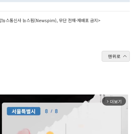
뉴스통신사 뉴스핌(Newspim), 무단 전재-재배포 금지>
맨위로
더보기
arrow_forward_ios