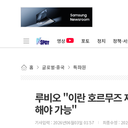
영상
포토
정치
정책·서
홈
글로벌·중국
특파원
루비오 "이란 호르무즈 
해야 가능"
기사입력 :
2026년06월03일 01:57
최종수정 :
20