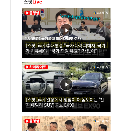
스팟
Live
[스팟Live] 李대통령 "국가폭력 피해자, 국가
가 치유해야…국가 책임 유효기간 없어"｜
26.08.07 국가폭력 피해자 위로 오찬
[스팟Live] 일상에서 장점이 더 돋보이는 '전
기 패밀리 SUV' 볼보 EX90