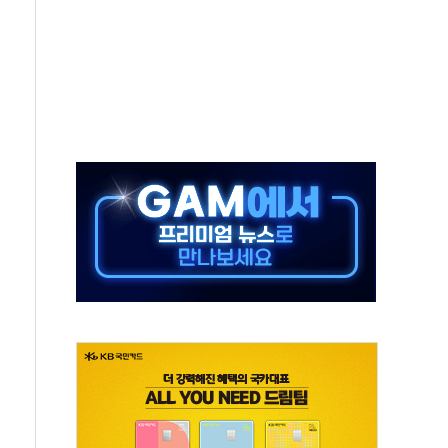
중 완화 전환점"
적 공급 확대·속도전 총력"
 급등