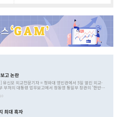
보고 논란
] 유신모 외교전문기자 = 청와대 영빈관에서 5일 열린 외교·
부 부처의 대통령 업무보고에서 정동영 통일부 장관의 '한반도
 구상'과 업무보고 발언이 논란을 빚고 있다. 이날 정 장관의
10
정부 내 조율을 거치지 않은 사안을 정책으로 추진하겠다고 공
는가 하면 사실 관계에 맞지 않은 설명도 있었다. 이재명 대통
로 신중을 기해 달라고 경고했고, 조현 외교부 장관은 '이상
지 최대 흑자
 근거한 비현실적 구상'이라는 비판을 내놨다. 그동안 정 장