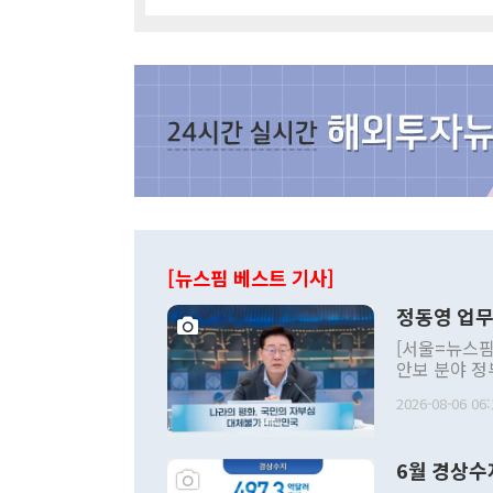
[뉴스핌 베스트 기사]
정동영 업무
[서울=뉴스핌
안보 분야 정
평화공존 발전
2026-08-06 06:
발언 중에는 
언한 것이 있
령은 공개적으
6월 경상수
주의적 희망에