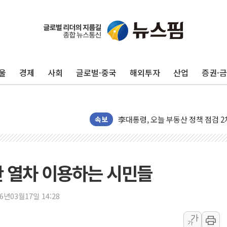
트럼프, '원정출산 시민권 차단' 
트럼프 "이란전 조만간 끝날 것"…
현대리바트, 원가 개선으로 실적 방
울
경제
사회
글로벌·중국
해외투자
산업
증권·
"세금 부담 덜자"…비거주 1주택자
세금 부담 커진 고가 1주택자…맞
[금/유가] 이란의 호르무즈 해협 통
속보
뉴욕증시, 유가·금리 부담에 하락…
이란, 오만과 호르무즈 해협 재개방 
[민주 당권주자 일정] 송영길·정청래
반 열차 이용하는 시민들
李대통령, 오늘 부동산 정책 점검 
[오늘의 정치일정] 8월 7일(금)
26년03월17일 14:28
[오늘의 국회일정] 상임위·세미나·기
이란, 美·이스라엘 선박 호르무즈 
가
가