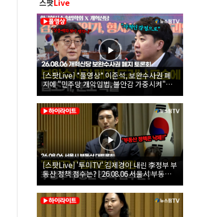
스팟
Live
[스팟Live] *풀영상* 이준석, 보완수사권 폐
지에 "민주당 개악입법, 불안감 가중시켜"｜
26.08.06 개혁신당 보완수사권 폐지 토론회
[스팟Live] '투미TV' 김제경이 내린 李정부 부
동산 정책 점수는? | 26.08.06 서울시 부동산
대토론회