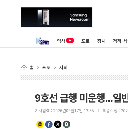
영상
포토
정치
정책·서
홈
포토
사회
9호선 급행 미운행...일
기사입력 :
2026년03월17일 13:55
최종수정 :
20