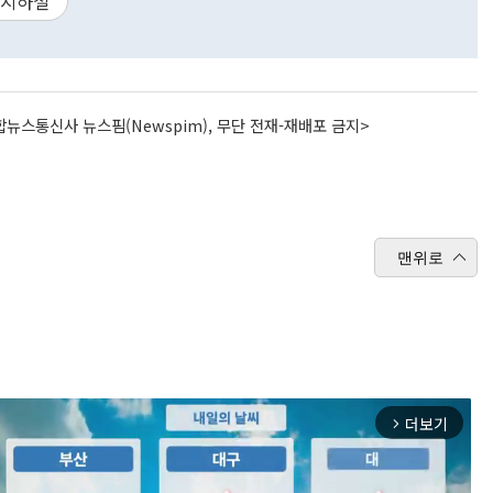
지하철
뉴스통신사 뉴스핌(Newspim), 무단 전재-재배포 금지>
맨위로
더보기
arrow_forward_ios