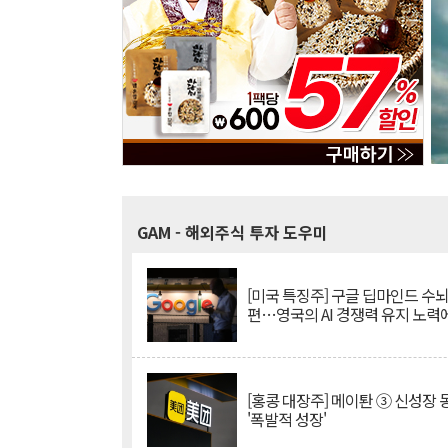
GAM
- 해외주식 투자 도우미
[미국 특징주] 구글 딥마인드 수
편…영국의 AI 경쟁력 유지 노력
[홍콩 대장주] 메이퇀 ③ 신성장
'폭발적 성장'