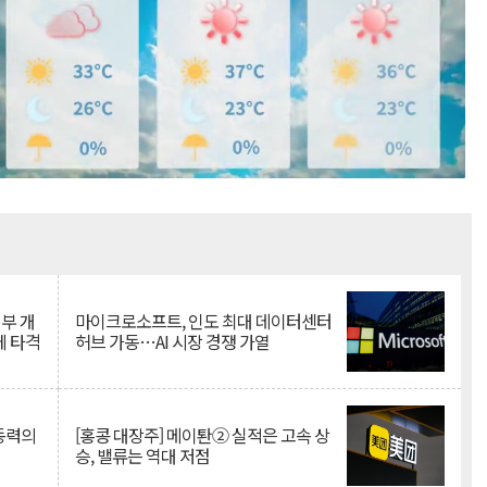
Mute
뇌부 개
마이크로소프트, 인도 최대 데이터센터
에 타격
허브 가동…AI 시장 경쟁 가열
 동력의
[홍콩 대장주] 메이퇀② 실적은 고속 상
승, 밸류는 역대 저점