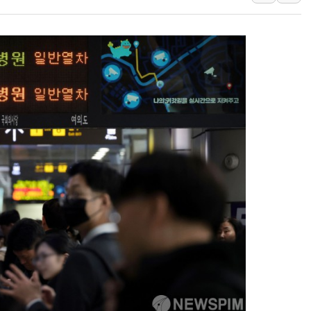
유럽증시, 견조한 실적 소화하며 대부
리투아니아 국방 "러, 우크라 드론
구광모, 내주 실리콘밸리서 젠슨 황
뉴욕증시 개장 전 특징주...모더
김정관 장관 "영업이익 N% 성과
뉴욕증시 프리뷰, 미 주가선물 AI
청와대, 북한 단거리 탄도미사일 발