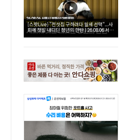
[스팟Live] "전셋집 구하려다 월세 선택"...사
회에 첫발 내디딘 청년의 한탄 | 26.08.06 서울
시 부동산 대토론회