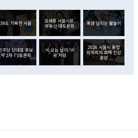
들께서 디스카운트해 주시면 좋겠다"고 선을 그었다. 정 장관
러 증가해 월간 기준 역대 최대 증가 폭을 기록했다. 종전 최대
아 블라디보스토크에서 열리는 '동방경제포럼(EEF)'을 언급하
월(369억9000만달러)을 넘어선 것이다. 직접투자에서는 내국
원에서 (참석을) 검토하고 있다"고 발언한 데 대해서도 조 장관
가 80억1000만달러, 외국인의 국내투자가 46억3000만달러
외교부의 몫"이라며 "아직 거기까지 진도가 나가지 않았다"고
오세훈 서울시장,
. 증권투자에서는 외국인의 국내 주식 매도세가 이어졌다. 외
39도 기록한 서울
폭염 날리는 물놀이
부동산 대토론회
장관이 이날 소개한 대북 구상과 설명은 정부 내 조율을 거치지
주식 투자는 차익실현 매도 등의 영향으로 316억1000만달러
서 문제가 있다. 특히 주적 표현 대체와 국호 사용, 9·19 군
(-310억5000만달러)에 이어 역대 최대 순매도 기록을 다시
 4자회담 추진 등은 통일부 장관이 결정할 사안이 아니어서 월
국인의 국내 채권투자는 세계국채지수(WGBI) 자금 유입에도
이 나오고 있다. 이 대통령은 정 장관의 업무보고를 듣고 난
도래 영향으로 증가 폭이 줄어든 52억9000만달러를 기록했
2026 서울시 통합
무보고에 발표했다고 승인난 건 아니다"라고 재차 확인했다. 정
민주당 당대표 후보
비 오는 날의 '비
 해외 증권투자는 주식을 중심으로 35억6000만달러 증가했
방위회의 화재 진압
자 2차 TV토론회
광'처럼
통은 "정 장관의 발언 내용은 대부분 국가안전보장회의(NSC)
newspim.com
훈련
된 사안이 아닌 정 장관의 개인적 생각에 가깝다"며 "안보 관
이 정부의 공식 정책이 아닌 사안을 추진하겠다고 업무보고를
 면전에서 '국군통수권자가 나서야 한다'고 주장한 것은 심각
 5일 청와대 영빈관에서 열린 통일
 외교 안보 부처 업무보고에서 발언하고 있다. [사진=청와대]
장이 현 시점에서 이미 참고가 될 수 없는 과거의 경험 또는 사
식에 기반하고 있다는 것이다. 정 장관이 주장하는 구상은 급
 있는 북한의 전략과 한반도 및 국제 정세를 전혀 반영하지
 비판이 제기되고 있다. 정 장관이 "흘러간 선(先)비핵화만
현실을 바꾸지 못한다"고 언급한 것은 지금까지의 대북 접근
 있다. 북핵 위기 발발 이후 지금까지 모든 핵 협상에서 한국
북한에 선비핵화를 공식적으로 요구한 적이 없기 때문이다. 지
 협상은 북한의 비핵화 조치에 한·미가 상응하는 대가를 제