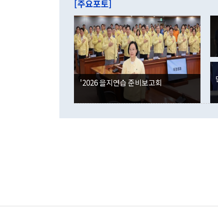
[주요포토]
라며 "여러분
억1000만달
이 9월 러시
였던 올해 3
며 "정부 차
인의 해외투자
은 "그것은 
각각 증가했다
잘랐다. 정 
국인의 국내 
않았다는 점에
감소하며 전월
사합의 복원,
경신했다. 외
권이라는 지적
분기 말 만기
뒤 "여기 업
다. 내국인의
'2026 을지연습 준비보고회
부의 한 소식
다. eoyn2@
를 거쳐 결정
련 부처 장관
하고 대통령의
한 문제"라고 지적했다. 이재명 대통령이
외교 국방 등
2026.08.05 ◆시대착오적 접근, 대북 인식 오류 더욱 문제인 것은 정 장관
의 이같은 주
실과 다른 인
격히 변화하고
못하고 있다는
되뇌는 것은 
법을 호도하고
이나 미국은 
금까지의 북핵