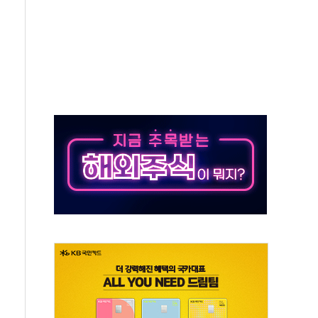
분 상승… "2분기 기업 순이익 21% 증가" 전망
으로 나토 회원국 공격 검토… 거짓 깃발 작전"
 재회…로봇·AI 데이터센터·모빌리티 구체화
나·아이온큐·도어대시↑ VS 샌디스크·피그마·앱러빈↓
급 반대…상법·자본시장법 개정 논의"
주 차익실현 속 혼조세...웨스턴디지털·샌디스크↓
사에 긴급 안보 점검회의