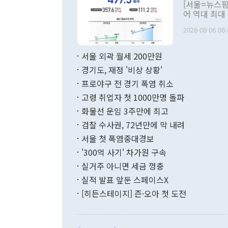
관의 대북 정
[서울=뉴스핌
관 부처 장관
어 역대 최대
관의 무리한 
출 호조로 월
다. [정동영 통일부 장관이 지난달 23일 오후 서울 종로구 정부서울청사에
2026-08-06 08:
료=한국은행] 한국은행이 6일 발표한 '2026년 6월 국제수지(잠정)'에
서 취임 1주년 
면 지난 6월
부 장관 권한
1000만달러
서울 외곽 월세 200만원
발전 구상'을
이에 따라 올
적 갈등 해결
경기도, 재정 '비상 상황'
했다. 경상수
결과 혐오의 
9000만달러
프로야구 전 경기 폭염 취소
년간의 CVI
지 기준 상품
고령 취업자 첫 1000만명 돌파
무너졌다고도 
며 월간 기준
현실을 바꾸는
달러로 38.
화물선 운임 3주만에 최고
를 평화 체제
196.9% 급
검찰 수사권, 72년만에 막 내려
함께 4자 대
수출은 160
지만 이 대통
서울 첫 폭염중대경보
(18.6%) 
화공존 정책이
했다. 통관 기
'300억 사기' 차가원 구속
다"고 지적했
(16.4%)
투리가 잡혀 
실거주 아니면 세금 껑충
월(-10억9
쁜 상황이 초
증가와 유류할
실적 발표 앞둔 스페이스X
9·19 군사
기록했지만 
[히든스테이지] 즌·오아 첫 도전
"우리의 선의
로 전환됐다.
으로 약간의 의문
를 기록해 전
관은 업무보고
는 배당수입
주의에 근거한
줄면서 25억