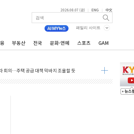
2026.08.07 (금)
ENG
中文
|
|
행정명령 서명…출생시민권 제한 재시동
패밀리 사이트
군수품 부족설 일축 "막대한 무기 보유"
어…다음 과제는 '외형 확대'
금융
부동산
전국
문화·연예
스포츠
GAM
 귀환 조짐에 전월세시장 '긴장'
교환·재매수·다운사이징 '저울질'
항 제한 검토에 유가 3% 급등…금값 보합
다우 5거래일 랠리 '마침표'
합의 막바지.."美와 직접 협상 없어"
·김민석 후보 - 8월 7일
2차 회의…주택 공급 대책 막바지 조율할 듯
자회견·주요 정당 - 8월 7일
통항 제한 추진…美 "통행 막을 권한 없어"