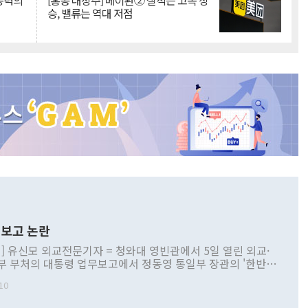
 동력의
[홍콩 대장주] 메이퇀② 실적은 고속 상
승, 밸류는 역대 저점
보고 논란
] 유신모 외교전문기자 = 청와대 영빈관에서 5일 열린 외교·
부 부처의 대통령 업무보고에서 정동영 통일부 장관의 '한반도
 구상'과 업무보고 발언이 논란을 빚고 있다. 이날 정 장관의
10
정부 내 조율을 거치지 않은 사안을 정책으로 추진하겠다고 공
는가 하면 사실 관계에 맞지 않은 설명도 있었다. 이재명 대통