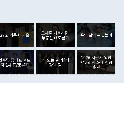
이 들 때도 있다"며 부정적으로 반응했다. 조현 외교부 장
월(21억7000만달러)보다 흑자 폭이 확대됐다. 배당소득수지
 사후 브리핑에서 정 장관이 언급한 '4자 회담'에 대해 "이상
이 늘어난 데다 전월 분기배당에 따른 기저효과로 배당지급이
 어떤 희망이라 하더라도 그건 아직 조율되지 않은 방법"이
6000만달러 흑자를 나타냈다. 금융계정 순자산은 6월 중 467
들께서 디스카운트해 주시면 좋겠다"고 선을 그었다. 정 장관
러 증가해 월간 기준 역대 최대 증가 폭을 기록했다. 종전 최대
아 블라디보스토크에서 열리는 '동방경제포럼(EEF)'을 언급하
월(369억9000만달러)을 넘어선 것이다. 직접투자에서는 내국
원에서 (참석을) 검토하고 있다"고 발언한 데 대해서도 조 장관
가 80억1000만달러, 외국인의 국내투자가 46억3000만달러
외교부의 몫"이라며 "아직 거기까지 진도가 나가지 않았다"고
오세훈 서울시장,
. 증권투자에서는 외국인의 국내 주식 매도세가 이어졌다. 외
39도 기록한 서울
폭염 날리는 물놀이
부동산 대토론회
장관이 이날 소개한 대북 구상과 설명은 정부 내 조율을 거치지
주식 투자는 차익실현 매도 등의 영향으로 316억1000만달러
서 문제가 있다. 특히 주적 표현 대체와 국호 사용, 9·19 군
(-310억5000만달러)에 이어 역대 최대 순매도 기록을 다시
 4자회담 추진 등은 통일부 장관이 결정할 사안이 아니어서 월
국인의 국내 채권투자는 세계국채지수(WGBI) 자금 유입에도
이 나오고 있다. 이 대통령은 정 장관의 업무보고를 듣고 난
도래 영향으로 증가 폭이 줄어든 52억9000만달러를 기록했
2026 서울시 통합
무보고에 발표했다고 승인난 건 아니다"라고 재차 확인했다. 정
민주당 당대표 후보
비 오는 날의 '비
 해외 증권투자는 주식을 중심으로 35억6000만달러 증가했
방위회의 화재 진압
자 2차 TV토론회
광'처럼
통은 "정 장관의 발언 내용은 대부분 국가안전보장회의(NSC)
newspim.com
훈련
된 사안이 아닌 정 장관의 개인적 생각에 가깝다"며 "안보 관
이 정부의 공식 정책이 아닌 사안을 추진하겠다고 업무보고를
 면전에서 '국군통수권자가 나서야 한다'고 주장한 것은 심각
 5일 청와대 영빈관에서 열린 통일
 외교 안보 부처 업무보고에서 발언하고 있다. [사진=청와대]
장이 현 시점에서 이미 참고가 될 수 없는 과거의 경험 또는 사
식에 기반하고 있다는 것이다. 정 장관이 주장하는 구상은 급
 있는 북한의 전략과 한반도 및 국제 정세를 전혀 반영하지
 비판이 제기되고 있다. 정 장관이 "흘러간 선(先)비핵화만
현실을 바꾸지 못한다"고 언급한 것은 지금까지의 대북 접근