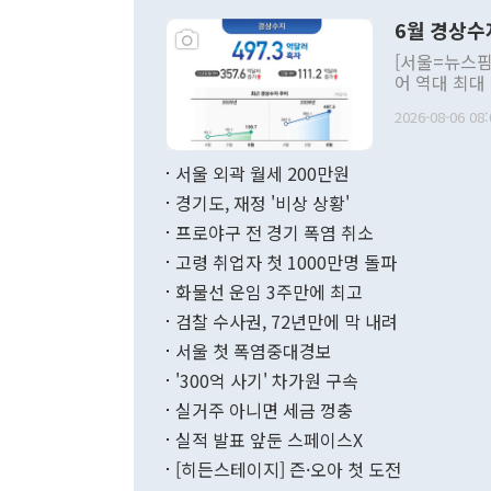
령은 공개적으
6월 경상수
주의적 희망에
관의 대북 정
[서울=뉴스핌
관 부처 장관
어 역대 최대
관의 무리한 
출 호조로 월
다. [정동영 통일부 장관이 지난달 23일 오후 서울 종로구 정부서울청사에
2026-08-06 08:
료=한국은행] 한국은행이 6일 발표한 '2026년 6월 국제수지(잠정)'에
서 취임 1주년 
면 지난 6월
부 장관 권한
1000만달러
서울 외곽 월세 200만원
발전 구상'을
이에 따라 올
적 갈등 해결
경기도, 재정 '비상 상황'
했다. 경상수
결과 혐오의 
9000만달러
프로야구 전 경기 폭염 취소
년간의 CVI
지 기준 상품
고령 취업자 첫 1000만명 돌파
무너졌다고도 
며 월간 기준
현실을 바꾸는
달러로 38.
화물선 운임 3주만에 최고
를 평화 체제
196.9% 급
검찰 수사권, 72년만에 막 내려
함께 4자 대
수출은 160
지만 이 대통
서울 첫 폭염중대경보
(18.6%) 
화공존 정책이
했다. 통관 기
'300억 사기' 차가원 구속
다"고 지적했
(16.4%)
투리가 잡혀 
실거주 아니면 세금 껑충
월(-10억9
쁜 상황이 초
증가와 유류할
실적 발표 앞둔 스페이스X
9·19 군사
기록했지만 
[히든스테이지] 즌·오아 첫 도전
"우리의 선의
로 전환됐다.