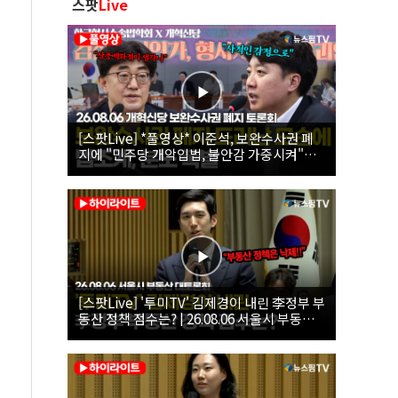
스팟
Live
[스팟Live] *풀영상* 이준석, 보완수사권 폐
지에 "민주당 개악입법, 불안감 가중시켜"｜
26.08.06 개혁신당 보완수사권 폐지 토론회
[스팟Live] '투미TV' 김제경이 내린 李정부 부
동산 정책 점수는? | 26.08.06 서울시 부동산
대토론회