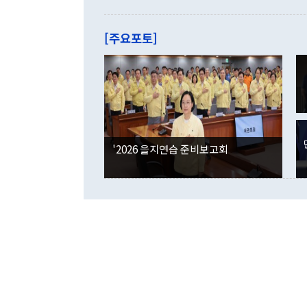
으로 약간의 의문
를 기록해 전
관은 업무보고
는 배당수입
주의에 근거한
줄면서 25억
[주요포토]
라며 "여러분
억1000만달
이 9월 러시
였던 올해 3
며 "정부 차
인의 해외투자
은 "그것은 
각각 증가했다
잘랐다. 정 
국인의 국내 
않았다는 점에
감소하며 전월
사합의 복원,
경신했다. 외
권이라는 지적
분기 말 만기
뒤 "여기 업
다. 내국인의
'2026 을지연습 준비보고회
부의 한 소식
다. eoyn2@
를 거쳐 결정
련 부처 장관
하고 대통령의
한 문제"라고 지적했다. 이재명 대통령이
외교 국방 등
2026.08.05 ◆시대착오적 접근, 대북 인식 오류 더욱 문제인 것은 정 장관
의 이같은 주
실과 다른 인
격히 변화하고
못하고 있다는
되뇌는 것은 