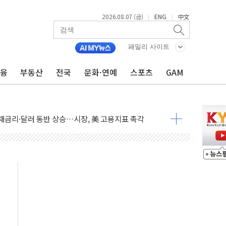
2026.08.07 (금)
ENG
中文
|
|
패밀리 사이트
금융
부동산
전국
문화·연예
스포츠
GAM
발탁… 부산 광안서 약국 팝업스토어 운영
 관세…한국 등엔 '합산 상한' 적용
국채금리·달러 동반 상승…시장, 美 고용지표 촉각
행정명령 서명…출생시민권 제한 재시동
군수품 부족설 일축 "막대한 무기 보유"
어…다음 과제는 '외형 확대'
 귀환 조짐에 전월세시장 '긴장'
교환·재매수·다운사이징 '저울질'
항 제한 검토에 유가 3% 급등…금값 보합
다우 5거래일 랠리 '마침표'