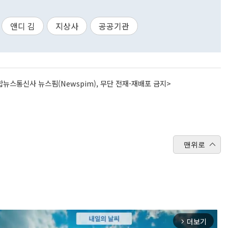
앤디 김
지상사
공공기관
뉴스통신사 뉴스핌(Newspim), 무단 전재-재배포 금지>
맨위로
더보기
arrow_forward_ios