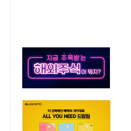
합의 막바지.."美와 직접 협상 없어"
·김민석 후보 - 8월 7일
책 2차 점검회의…주택 공급 대책 막바지 조율
자회견·주요 정당 - 8월 7일
통항 제한 추진…美 "통행 막을 권한 없어"
분 상승… "2분기 기업 순이익 21% 증가" 전망
으로 나토 회원국 공격 검토… 거짓 깃발 작전"
 재회…로봇·AI 데이터센터·모빌리티 구체화
나·아이온큐·도어대시↑ VS 샌디스크·피그마·앱러빈↓