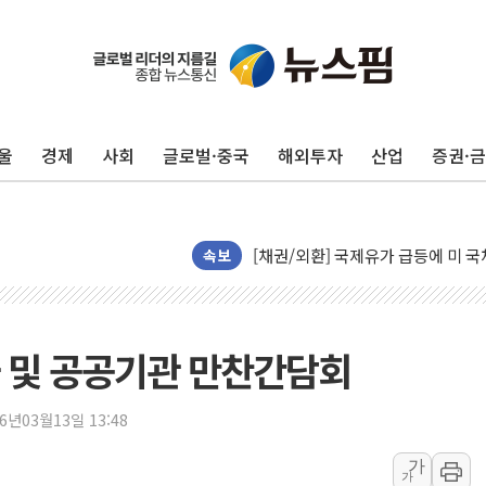
울
경제
사회
글로벌·중국
해외투자
산업
증권·
제나벨, 배우 공승연 브랜드 모델 
트럼프, 폴리실리콘·태양광에 15%
[채권/외환] 국제유가 급등에 미 
속보
트럼프, '원정출산 시민권 차단' 
트럼프 "이란전 조만간 끝날 것"…
현대리바트, 원가 개선으로 실적 방
 및 공공기관 만찬간담회
"세금 부담 덜자"…비거주 1주택자
세금 부담 커진 고가 1주택자…맞
26년03월13일 13:48
[금/유가] 이란의 호르무즈 해협 통
뉴욕증시, 유가·금리 부담에 하락…
가
가