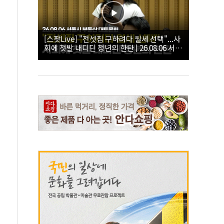
[스팟Live] "전셋집 구하려다 월세 선택"...사
회에 첫발 내디딘 청년의 한탄 | 26.08.06 서울
시 부동산 대토론회