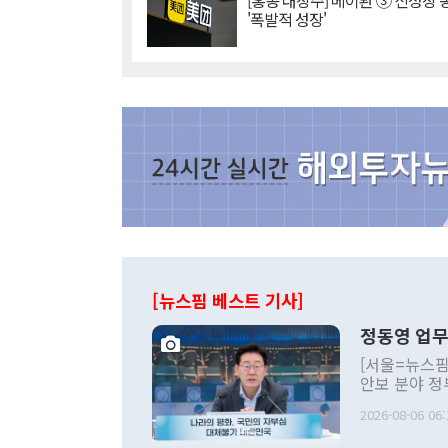
[홍콩 대장주] 메이퇀 ③ 신성장
'폭발적 성장'
[뉴스핌 베스트 기사]
정동영 업무
[서울=뉴스핌
안보 분야 정
평화공존 발전
2026-08-06 06:
발언 중에는 
언한 것이 있