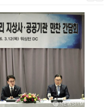
이란, 오만과 호르무즈 해협 재개방 
[민주 당권주자 일정] 송영길·정청래
李대통령, 오늘 오후 2시 부동산정
[오늘의 정치일정] 8월 7일(금)
[오늘의 국회일정] 상임위·세미나·기
이란, 美·이스라엘 선박 호르무즈 
유럽증시, 견조한 실적 소화하며 대부
리투아니아 국방 "러, 우크라 드론
구광모, 내주 실리콘밸리서 젠슨 황
뉴욕증시 개장 전 특징주...모더