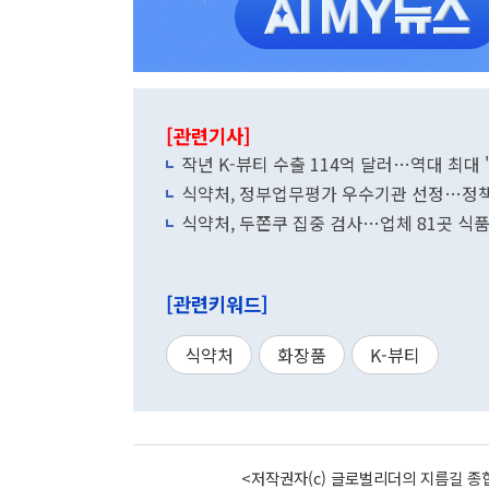
[관련기사]
작년 K-뷰티 수출 114억 달러…역대 최대 
식약처, 정부업무평가 우수기관 선정…정책
식약처, 두쫀쿠 집중 검사…업체 81곳 식품
[관련키워드]
식약처
화장품
K-뷰티
<저작권자(c) 글로벌리더의 지름길 종합