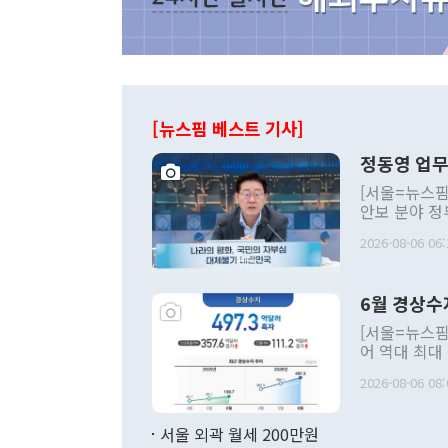
[뉴스핌 베스트 기사]
정동영 업무
[서울=뉴스핌
안보 분야 정
평화공존 발전
2026-08-06 06:
발언 중에는 
언한 것이 있
령은 공개적으
6월 경상수
주의적 희망에
관의 대북 정
[서울=뉴스핌
관 부처 장관
어 역대 최대
관의 무리한 
출 호조로 월
다. [정동영 통일부 장관이 지난달 23일 오후 서울 종로구 정부서울청사에
2026-08-06 08:
료=한국은행] 한국은행이 6일 발표한 '2026년 6월 국제수지(잠정)'에
서 취임 1주년 
면 지난 6월
부 장관 권한
1000만달러
서울 외곽 월세 200만원
발전 구상'을
이에 따라 올