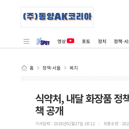
영상
포토
정치
정책·서
홈
정책·서울
복지
식약처, 내달 화장품 정
책 공개
기사입력 :
2026년02월27일 18:12
최종수정 :
20