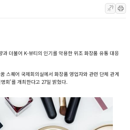
가
청와대, 북한 단거리 탄도미사일 발사
가
금값 7주 만에 최고…美 고용 둔화·
[인도증시] 중동 긴장 완화에 실적 호
러, 1인칭시점 드론으로 우크라 민간
[베트남 증시] 지수 하락 속 'DGC
'월가의 황제' 다이먼 "금융시장 레
방향과 더불어 K-뷰티의 인기를 악용한 위조 화장품 유통 대응
리꿈 스퀘어 국제회의실에서 화장품 영업자와 관련 단체 관계
설명회'를 개최한다고 27일 밝혔다.