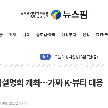
[금/유가] 이란의 호르무즈 해협 통항
뉴욕증시, 유가·금리 부담에 하락…다
이란, 오만과 호르무즈 해협 재개방 합
울
경제
사회
글로벌·중국
해외투자
산업
증권·
[민주 당권주자 일정] 송영길·정청래·김
李대통령, 오늘 부동산 정책 점검 2
[오늘의 정치일정] 8월 7일(금)
[오늘의 국회일정] 상임위·세미나·기자
속보
이란, 美·이스라엘 선박 호르무즈 통항
유럽증시, 견조한 실적 소화하며 대부분
리투아니아 국방 "러, 우크라 드론으로
책설명회 개최…가짜 K-뷰티 대응
구광모, 내주 실리콘밸리서 젠슨 황 
뉴욕증시 개장 전 특징주...모더나
김정관 장관 "영업이익 N% 성과급
26년02월27일 18:12
뉴욕증시 프리뷰, 미 주가선물 AI주