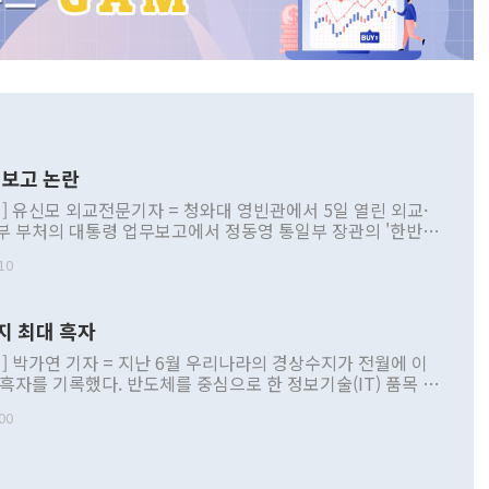
보고 논란
] 유신모 외교전문기자 = 청와대 영빈관에서 5일 열린 외교·
부 부처의 대통령 업무보고에서 정동영 통일부 장관의 '한반도
 구상'과 업무보고 발언이 논란을 빚고 있다. 이날 정 장관의
10
정부 내 조율을 거치지 않은 사안을 정책으로 추진하겠다고 공
는가 하면 사실 관계에 맞지 않은 설명도 있었다. 이재명 대통
로 신중을 기해 달라고 경고했고, 조현 외교부 장관은 '이상
지 최대 흑자
 근거한 비현실적 구상'이라는 비판을 내놨다. 그동안 정 장
책 관련 발언이 물의를 빚은 적은 여러 번 있지만 대통령과 유
] 박가연 기자 = 지난 6월 우리나라의 경상수지가 전월에 이
이 공개적으로 부정적 입장을 표명한 것은 이례적이다. 정 장
 흑자를 기록했다. 반도체를 중심으로 한 정보기술(IT) 품목 수
대북 접근법과 월권을 제어해야 한다는 목소리도 높아지고 있
간 상품수출이 처음으로 1000억달러를 넘어선 영향이다. [자
00
 따르
기자간담회를 하고 있다. [사진=통일부] 2026.07.23 ◆통일
 경상수지는 497억3000만달러 흑자로 집계됐다. 전월(386억
 넘어선 주장 정 장관은 이날 업무보고에서 '한반도 평화공존
)에 이어 두 달 연속 월간 기준 역대 최대 기록을 갈아치웠다.
 설명하면서 이재명 정부 2년차 핵심 과제로 상호 존중·평화
해 상반기 누적 경상수지 흑자는 1910억1000만달러를 기록