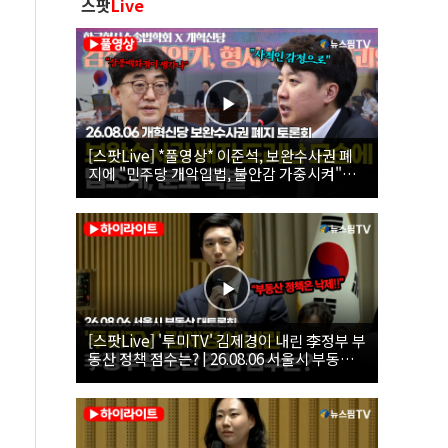
스팟
Live
[스팟Live] *풀영상* 이준석, 보완수사권 폐
지에 "민주당 개악입법, 불안감 가중시켜"｜
26.08.06 개혁신당 보완수사권 폐지 토론회
[스팟Live] '투미TV' 김제경이 내린 李정부 부
동산 정책 점수는? | 26.08.06 서울시 부동산
대토론회