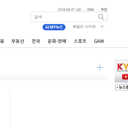
2026.08.07 (금)
ENG
中文
|
|
 제한 검토에 유가 3% 급등…금값 보합
우 5거래일 랠리 '마침표'
패밀리 사이트
의 막바지.."美와 직접 협상 없어"
금융
부동산
전국
문화·연예
스포츠
GAM
민석 후보 - 8월 7일
차 회의…주택 공급 대책 막바지 조율할 듯
회견·주요 정당 - 8월 7일
 제한 추진…美 "통행 막을 권한 없어"
 상승… "2분기 기업 순이익 21% 증가" 전망
 나토 회원국 공격 검토… 거짓 깃발 작전"
재회…로봇·AI 데이터센터·모빌리티 구체화
·아이온큐·도어대시↑ VS 샌디스크·피그마·앱러빈↓
 반대…상법·자본시장법 개정 논의"
 차익실현 속 혼조세...웨스턴디지털·샌디스크↓