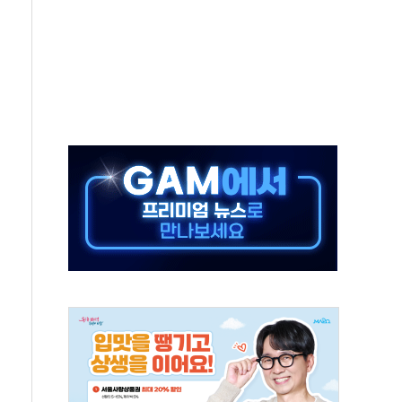
에 긴급 안보 점검회의
호르무즈 재개방 기대에 강세
조까지, 상승...호실적 보고 기업 상승세 뚜렷
인 '사파리' 공격… 시민들 공포감 극대화 전략
' 임시 주총 기대감에 홀로 상한가…마진 잔액은 사상 최고
버리지 위험수위…숨은 차입이 더 큰 변수"