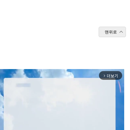
맨위로
더보기
arrow_forward_ios