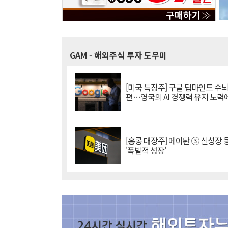
GAM
- 해외주식 투자 도우미
[미국 특징주] 구글 딥마인드 수
편…영국의 AI 경쟁력 유지 노력
[홍콩 대장주] 메이퇀 ③ 신성장
'폭발적 성장'