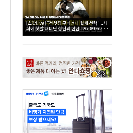
[스팟Live] "전셋집 구하려다 월세 선택"...사
회에 첫발 내디딘 청년의 한탄 | 26.08.06 서울
시 부동산 대토론회