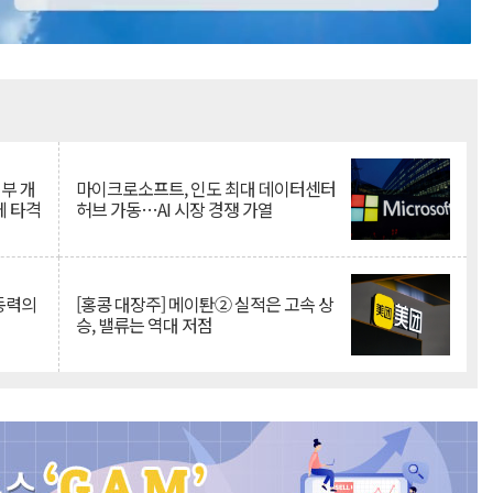
Mute
뇌부 개
마이크로소프트, 인도 최대 데이터센터
에 타격
허브 가동…AI 시장 경쟁 가열
 동력의
[홍콩 대장주] 메이퇀② 실적은 고속 상
승, 밸류는 역대 저점