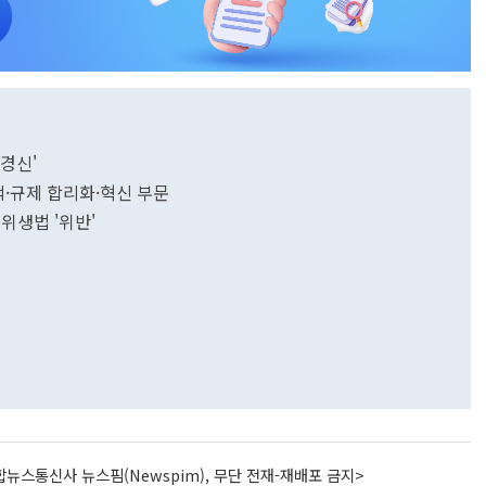
'경신'
·규제 합리화·혁신 부문
위생법 '위반'
뉴스통신사 뉴스핌(Newspim), 무단 전재-재배포 금지>