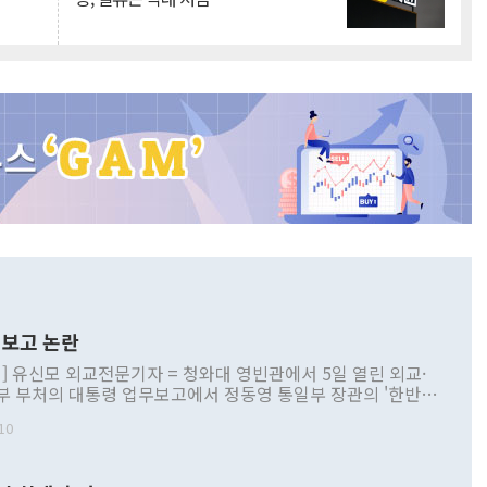
보고 논란
] 유신모 외교전문기자 = 청와대 영빈관에서 5일 열린 외교·
부 부처의 대통령 업무보고에서 정동영 통일부 장관의 '한반도
 구상'과 업무보고 발언이 논란을 빚고 있다. 이날 정 장관의
10
정부 내 조율을 거치지 않은 사안을 정책으로 추진하겠다고 공
는가 하면 사실 관계에 맞지 않은 설명도 있었다. 이재명 대통
로 신중을 기해 달라고 경고했고, 조현 외교부 장관은 '이상