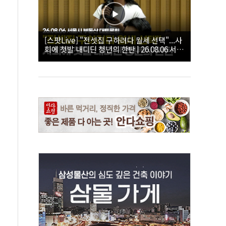
[스팟Live] "전셋집 구하려다 월세 선택"...사
회에 첫발 내디딘 청년의 한탄 | 26.08.06 서울
시 부동산 대토론회