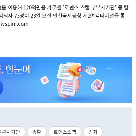
을 이용해 120억원을 가로챈 '로맨스 스캠 부부사기단' 등 캄
피의자 73명이 23일 오전 인천국제공항 제2여객터미널을 통
ewspim.com
부부사기단
송환
로맨스스캠
범죄