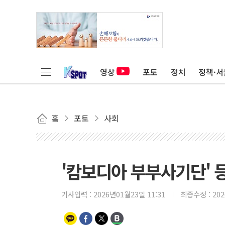
영상
포토
정치
정책·서
홈
포토
사회
'캄보디아 부부사기단' 등
기사입력 :
2026년01월23일 11:31
최종수정 :
20