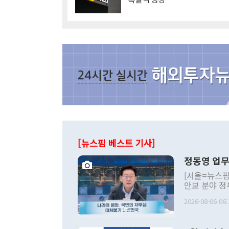
[뉴스핌 베스트 기사]
정동영 업무
[서울=뉴스핌
안보 분야 정
평화공존 발전
2026-08-06 06:
발언 중에는 
언한 것이 있
령은 공개적으