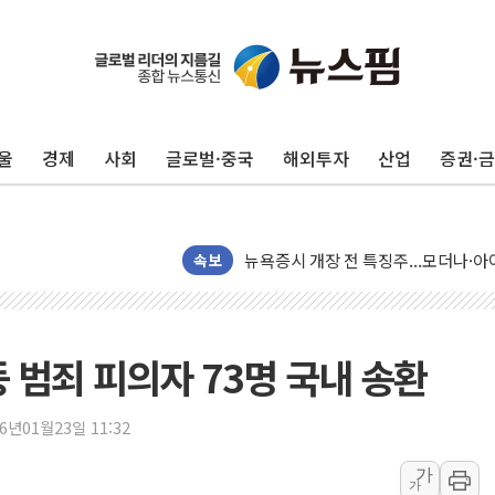
울
경제
사회
글로벌·중국
해외투자
산업
증권·
리투아니아 국방 "러, 우크라 드론으로
구광모, 내주 실리콘밸리서 젠슨 황 
뉴욕증시 개장 전 특징주...모더나
속보
김정관 장관 "영업이익 N% 성과급
뉴욕증시 프리뷰, 미 주가선물 AI주
청와대, 북한 단거리 탄도미사일 발사
 범죄 피의자 73명 국내 송환
금값 7주 만에 최고…美 고용 둔화·
[인도증시] 중동 긴장 완화에 실적 호
26년01월23일 11:32
러, 1인칭시점 드론으로 우크라 민간
가
[베트남 증시] 지수 하락 속 'DGC
가