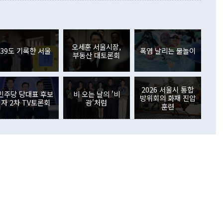
이 늘어난 데다 전월 분기배당에 따른 기저효과로 배당지급이
 어떤 희망이라 하더라도 그건 아직 조율되지 않은 방법"이
6000만달러 흑자를 나타냈다. 금융계정 순자산은 6월 중 467
들께서 디스카운트해 주시면 좋겠다"고 선을 그었다. 정 장관
러 증가해 월간 기준 역대 최대 증가 폭을 기록했다. 종전 최대
아 블라디보스토크에서 열리는 '동방경제포럼(EEF)'을 언급하
월(369억9000만달러)을 넘어선 것이다. 직접투자에서는 내국
원에서 (참석을) 검토하고 있다"고 발언한 데 대해서도 조 장관
가 80억1000만달러, 외국인의 국내투자가 46억3000만달러
외교부의 몫"이라며 "아직 거기까지 진도가 나가지 않았다"고
오세훈 서울시장,
. 증권투자에서는 외국인의 국내 주식 매도세가 이어졌다. 외
39도 기록한 서울
폭염 날리는 물놀이
부동산 대토론회
장관이 이날 소개한 대북 구상과 설명은 정부 내 조율을 거치지
주식 투자는 차익실현 매도 등의 영향으로 316억1000만달러
서 문제가 있다. 특히 주적 표현 대체와 국호 사용, 9·19 군
(-310억5000만달러)에 이어 역대 최대 순매도 기록을 다시
 4자회담 추진 등은 통일부 장관이 결정할 사안이 아니어서 월
국인의 국내 채권투자는 세계국채지수(WGBI) 자금 유입에도
이 나오고 있다. 이 대통령은 정 장관의 업무보고를 듣고 난
도래 영향으로 증가 폭이 줄어든 52억9000만달러를 기록했
2026 서울시 통합
무보고에 발표했다고 승인난 건 아니다"라고 재차 확인했다. 정
민주당 당대표 후보
비 오는 날의 '비
 해외 증권투자는 주식을 중심으로 35억6000만달러 증가했
방위회의 화재 진압
자 2차 TV토론회
광'처럼
통은 "정 장관의 발언 내용은 대부분 국가안전보장회의(NSC)
newspim.com
훈련
된 사안이 아닌 정 장관의 개인적 생각에 가깝다"며 "안보 관
이 정부의 공식 정책이 아닌 사안을 추진하겠다고 업무보고를
 면전에서 '국군통수권자가 나서야 한다'고 주장한 것은 심각
 5일 청와대 영빈관에서 열린 통일
 외교 안보 부처 업무보고에서 발언하고 있다. [사진=청와대]
장이 현 시점에서 이미 참고가 될 수 없는 과거의 경험 또는 사
식에 기반하고 있다는 것이다. 정 장관이 주장하는 구상은 급
 있는 북한의 전략과 한반도 및 국제 정세를 전혀 반영하지
 비판이 제기되고 있다. 정 장관이 "흘러간 선(先)비핵화만
현실을 바꾸지 못한다"고 언급한 것은 지금까지의 대북 접근
 있다. 북핵 위기 발발 이후 지금까지 모든 핵 협상에서 한국