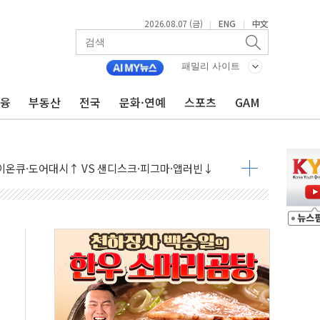
2026.08.07 (금)
ENG
中文
|
|
패밀리 사이트
금융
부동산
전국
문화·연예
스포츠
GAM
 나토 회원국 공격 검토… 거짓 깃발 작전"
재회…로봇·AI 데이터센터·모빌리티 구체화
·아이온큐·도어대시↑ VS 샌디스크·피그마·앱러빈↓
 반대…상법·자본시장법 개정 논의"
 차익실현 속 혼조세...웨스턴디지털·샌디스크↓
에 긴급 안보 점검회의
호르무즈 재개방 기대에 강세
조까지, 상승...호실적 보고 기업 상승세 뚜렷
인 '사파리' 공격… 시민들 공포감 극대화 전략
' 임시 주총 기대감에 홀로 상한가…마진 잔액은 사상 최고