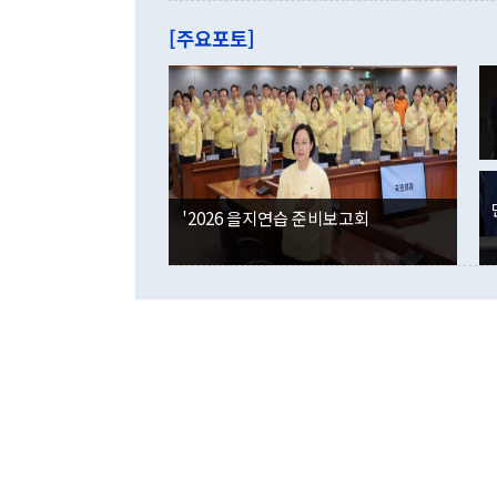
는 배당수입
주의에 근거한
줄면서 25억
[주요포토]
라며 "여러분
억1000만달
이 9월 러시
였던 올해 3
며 "정부 차
인의 해외투자
은 "그것은 
각각 증가했다
잘랐다. 정 
국인의 국내 
않았다는 점에
감소하며 전월
사합의 복원,
경신했다. 외
권이라는 지적
분기 말 만기
뒤 "여기 업
다. 내국인의
'2026 을지연습 준비보고회
부의 한 소식
다. eoyn2@
를 거쳐 결정
련 부처 장관
하고 대통령의
한 문제"라고 지적했다. 이재명 대통령이
외교 국방 등
2026.08.05 ◆시대착오적 접근, 대북 인식 오류 더욱 문제인 것은 정 장관
의 이같은 주
실과 다른 인
격히 변화하고
못하고 있다는
되뇌는 것은 
법을 호도하고