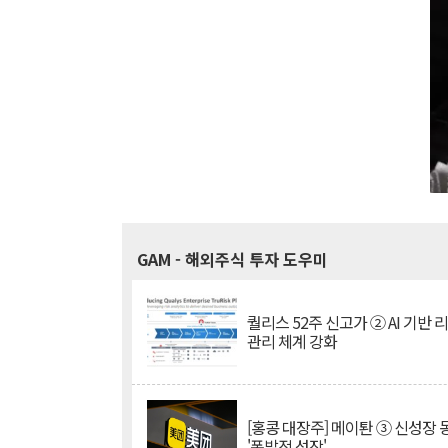
GAM
- 해외주식 투자 도우미
퀄리스 52주 신고가 ② AI 기반 
관리 체계 강화
[홍콩 대장주] 메이퇀 ③ 신성장
'폭발적 성장'