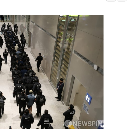
'월가의 황제' 다이먼 "금융시장 레
양주 섬유염색공장서 화재 1명 중상…
김정관 산업부 장관 "주 52시간 손봐
해군 1함대 창설 80주년…지역과 함께
[3보] 북, 원산서 동해로 단거리 탄도
우크라 드론 전술, 중남미 콜롬비아에
동해해경, 독도 해상서 부유물 감긴 
주한미군 "오산기지 누출, 백린 아닌 
구미 폐염산처리업체서 불 2시간30여
해군과 함께하는 '불금전파, 송정' 시