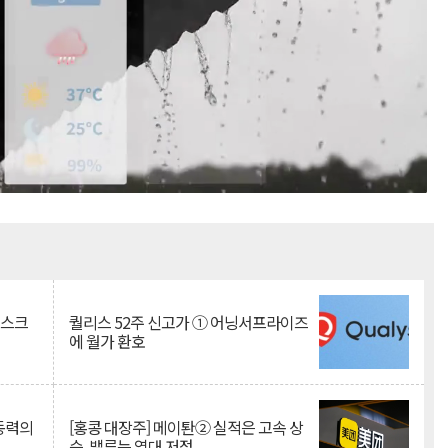
Mute
리스크
퀄리스 52주 신고가 ① 어닝서프라이즈
에 월가 환호
 동력의
[홍콩 대장주] 메이퇀② 실적은 고속 상
승, 밸류는 역대 저점