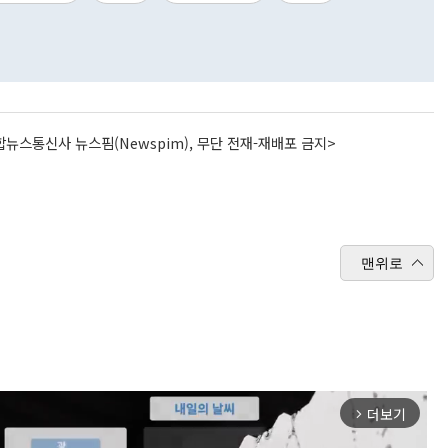
뉴스통신사 뉴스핌(Newspim), 무단 전재-재배포 금지>
맨위로
더보기
arrow_forward_ios