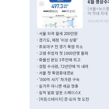
6월 경상수
주의적 희망에
관의 대북 정
[서울=뉴스핌
관 부처 장관
어 역대 최대
관의 무리한 
출 호조로 월
다. [정동영 통일부 장관이 지난달 23일 오후 서울 종로구 정부서울청사에
2026-08-06 08:
료=한국은행] 한국은행이 6일 발표한 '2026년 6월 국제수지(잠정)'에
서 취임 1주년 
면 지난 6월
부 장관 권한
1000만달러
서울 외곽 월세 200만원
발전 구상'을
이에 따라 올
적 갈등 해결
경기도, 재정 '비상 상황'
했다. 경상수
결과 혐오의 
9000만달러
프로야구 전 경기 폭염 취소
년간의 CVI
지 기준 상품
고령 취업자 첫 1000만명 돌파
무너졌다고도 
며 월간 기준
현실을 바꾸는
달러로 38.
화물선 운임 3주만에 최고
를 평화 체제
196.9% 급
검찰 수사권, 72년만에 막 내려
함께 4자 대
수출은 160
지만 이 대통
서울 첫 폭염중대경보
(18.6%) 
화공존 정책이
했다. 통관 기
'300억 사기' 차가원 구속
다"고 지적했
(16.4%)
투리가 잡혀 
실거주 아니면 세금 껑충
월(-10억9
쁜 상황이 초
증가와 유류할
실적 발표 앞둔 스페이스X
9·19 군사
기록했지만 
[히든스테이지] 즌·오아 첫 도전
"우리의 선의
로 전환됐다.
으로 약간의 의문
를 기록해 전
관은 업무보고