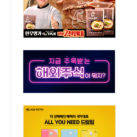
버리지 위험수위…숨은 차입이 더 큰 변수"
대응 1단계 진압 중
야, 경쟁상대 中과 비교해야"
하는 '선봉'의 대민 봉사
미사일 1발 발사… 올해 10번째·42일 만 도발
 새 안보 위기… 반군·마약카르텔이 습득해 전투 활용
어선 구조
무해한 표면 부식 물질"
분만에 진화...외국인 노동자 숨져
즌2