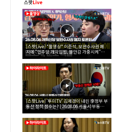
스팟
Live
[스팟Live] *풀영상* 이준석, 보완수사권 폐
지에 "민주당 개악입법, 불안감 가중시켜"｜
26.08.06 개혁신당 보완수사권 폐지 토론회
[스팟Live] '투미TV' 김제경이 내린 李정부 부
동산 정책 점수는? | 26.08.06 서울시 부동산
대토론회