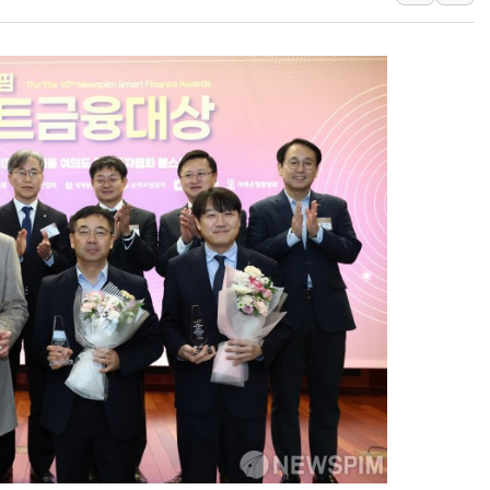
뉴욕증시 프리뷰, 美 고용 쇼크에 금리 인상 우려 후퇴…나
[종합] 美 7월 고용 2만3000명 감소 '쇼크'…9월 금리 인
[사진] 이슬람 수니파 3개국, 공동방위협정 체결
뉴욕증시 개장 전 특징주...아틀라시안·클라우드플레어
보훈부, 미 DPAA와 MOU… "6·25 미군 실종자 7359명
트럼프 "금리 내려야"…파월 때와 달리 워시엔 톤 낮춰
특정 정치인 측근 포항시 정책특보 내정설...포항시 '시끌'
李 "해남 태양광, 대한민국 다음 100년 밑거름…수도권 집
李 대통령, '6시간 마라톤 부동산 2차 회의' 주재… "전폭
트럼프, 中 겨냥 폴리실리콘 관세 15% 부과…美 태양광주