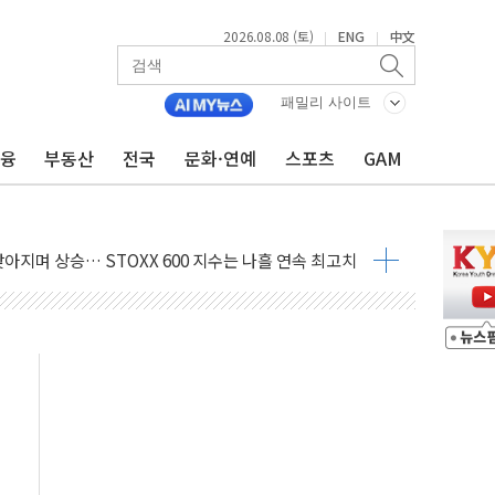
2026.08.08 (토)
ENG
中文
|
|
패밀리 사이트
금융
부동산
전국
문화·연예
스포츠
GAM
최고치
 요구
낮아지며 상승… STOXX 600 지수는 나흘 연속 최고치
세
엘·이란 위협에 맞설 자체 억지력 강화
동
톱'… 美 해상봉쇄 영향
각
체주 '활짝'