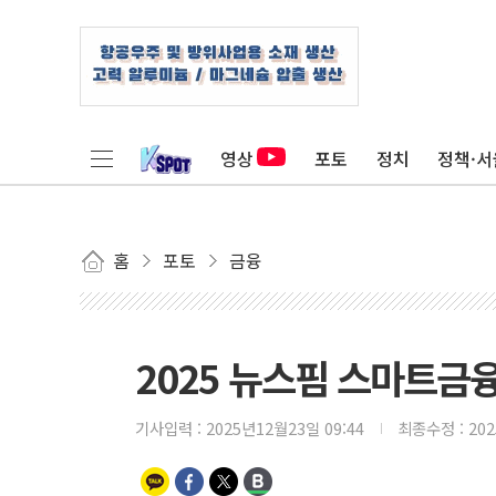
영상
포토
정치
정책·서
홈
포토
금융
2025 뉴스핌 스마트금
기사입력 :
2025년12월23일 09:44
최종수정 :
20