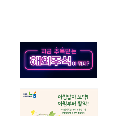
스닥 선물 1%대 상승
상 기대 후퇴
·태양광주↑ VS 트레이드데스크·웬디스↓
 끝까지 찾겠다"
중 완화 전환점"
적 공급 확대·속도전 총력"
 급등