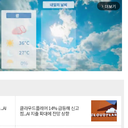
더보기
arrow_forward_ios
Mute
.AI
클라우드플레어 14% 급등해 신고
점...AI 지출 확대에 전망 상향