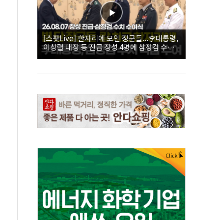
[스팟Live] 한자리에 모인 장군들...李대통령,
이상렬 대장 등 진급 장성 4명에 삼정검 수치
직접 수여｜26.08.07 장성 진급·삼정검 수치
수여식