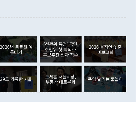
지식재산권사용료수지는 전월 흑자에서 4억4000만달러 적자
대로 하는 게 과연 한반도의 평화와 안정에 플러스냐, 결론적
 본원소득수지는 배당소득을 중심으로 32억7000만달러 흑자
이 들 때도 있다"며 부정적으로 반응했다. 조현 외교부 장
월(21억7000만달러)보다 흑자 폭이 확대됐다. 배당소득수지
 사후 브리핑에서 정 장관이 언급한 '4자 회담'에 대해 "이상
이 늘어난 데다 전월 분기배당에 따른 기저효과로 배당지급이
 어떤 희망이라 하더라도 그건 아직 조율되지 않은 방법"이
6000만달러 흑자를 나타냈다. 금융계정 순자산은 6월 중 467
들께서 디스카운트해 주시면 좋겠다"고 선을 그었다. 정 장관
러 증가해 월간 기준 역대 최대 증가 폭을 기록했다. 종전 최대
아 블라디보스토크에서 열리는 '동방경제포럼(EEF)'을 언급하
월(369억9000만달러)을 넘어선 것이다. 직접투자에서는 내국
원에서 (참석을) 검토하고 있다"고 발언한 데 대해서도 조 장관
가 80억1000만달러, 외국인의 국내투자가 46억3000만달러
'선관위 특검' 국민
외교부의 몫"이라며 "아직 거기까지 진도가 나가지 않았다"고
2026년 동물원 여
2026 을지연습 준
. 증권투자에서는 외국인의 국내 주식 매도세가 이어졌다. 외
추천위 첫 회의…
름나기
비보고회
장관이 이날 소개한 대북 구상과 설명은 정부 내 조율을 거치지
주식 투자는 차익실현 매도 등의 영향으로 316억1000만달러
후보추천 절차 착수
서 문제가 있다. 특히 주적 표현 대체와 국호 사용, 9·19 군
(-310억5000만달러)에 이어 역대 최대 순매도 기록을 다시
 4자회담 추진 등은 통일부 장관이 결정할 사안이 아니어서 월
국인의 국내 채권투자는 세계국채지수(WGBI) 자금 유입에도
이 나오고 있다. 이 대통령은 정 장관의 업무보고를 듣고 난
도래 영향으로 증가 폭이 줄어든 52억9000만달러를 기록했
무보고에 발표했다고 승인난 건 아니다"라고 재차 확인했다. 정
오세훈 서울시장,
 해외 증권투자는 주식을 중심으로 35억6000만달러 증가했
39도 기록한 서울
폭염 날리는 물놀이
부동산 대토론회
통은 "정 장관의 발언 내용은 대부분 국가안전보장회의(NSC)
newspim.com
된 사안이 아닌 정 장관의 개인적 생각에 가깝다"며 "안보 관
이 정부의 공식 정책이 아닌 사안을 추진하겠다고 업무보고를
 면전에서 '국군통수권자가 나서야 한다'고 주장한 것은 심각
 5일 청와대 영빈관에서 열린 통일
 외교 안보 부처 업무보고에서 발언하고 있다. [사진=청와대]
장이 현 시점에서 이미 참고가 될 수 없는 과거의 경험 또는 사
식에 기반하고 있다는 것이다. 정 장관이 주장하는 구상은 급
 있는 북한의 전략과 한반도 및 국제 정세를 전혀 반영하지