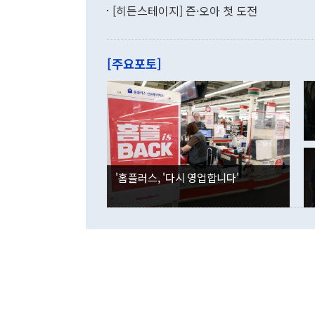
기록했지만 
[히든스테이지] 즌·오아 첫 도전
"우리의 선의
로 전환됐다.
으로 약간의 의문
를 기록해 전
관은 업무보고
는 배당수입
주의에 근거한
줄면서 25억
[주요포토]
라며 "여러분
억1000만달
이 9월 러시
였던 올해 3
며 "정부 차
인의 해외투자
은 "그것은 
각각 증가했다
잘랐다. 정 
국인의 국내 
않았다는 점에
감소하며 전월
사합의 복원,
경신했다. 외
권이라는 지적
분기 말 만기
뒤 "여기 업
다. 내국인의
'홈플러스, '다시 영업합니다'
부의 한 소식
다. eoyn2@
를 거쳐 결정
련 부처 장관
하고 대통령의
한 문제"라고 지적했다. 이재명 대통령이
외교 국방 등
2026.08.05 ◆시대착오적 접근, 대북 인식 오류 더욱 문제인 것은 정 장관
의 이같은 주
실과 다른 인
격히 변화하고