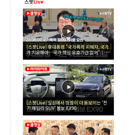
스팟
Live
[스팟Live] 李대통령 "국가폭력 피해자, 국가
가 치유해야…국가 책임 유효기간 없어"｜
26.08.07 국가폭력 피해자 위로 오찬
[스팟Live] 일상에서 장점이 더 돋보이는 '전
기 패밀리 SUV' 볼보 EX90