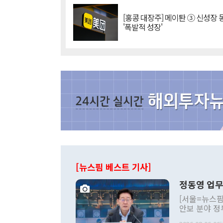
[홍콩 대장주] 메이퇀 ③ 신성장
'폭발적 성장'
[뉴스핌 베스트 기사]
정동영 업무
[서울=뉴스핌
안보 분야 정
평화공존 발전