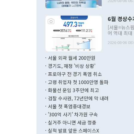
2026-08-06 06:
발언 중에는 
언한 것이 있
령은 공개적으
6월 경상수
주의적 희망에
관의 대북 정
[서울=뉴스핌
관 부처 장관
어 역대 최대
관의 무리한 
출 호조로 월
다. [정동영 통일부 장관이 지난달 23일 오후 서울 종로구 정부서울청사에
2026-08-06 08:
료=한국은행] 한국은행이 6일 발표한 '2026년 6월 국제수지(잠정)'에
서 취임 1주년 
면 지난 6월
부 장관 권한
1000만달러
서울 외곽 월세 200만원
발전 구상'을
이에 따라 올
적 갈등 해결
경기도, 재정 '비상 상황'
했다. 경상수
결과 혐오의 
9000만달러
프로야구 전 경기 폭염 취소
년간의 CVI
지 기준 상품
고령 취업자 첫 1000만명 돌파
무너졌다고도 
며 월간 기준
현실을 바꾸는
달러로 38.
화물선 운임 3주만에 최고
를 평화 체제
196.9% 급
검찰 수사권, 72년만에 막 내려
함께 4자 대
수출은 160
지만 이 대통
서울 첫 폭염중대경보
(18.6%) 
화공존 정책이
했다. 통관 기
'300억 사기' 차가원 구속
다"고 지적했
(16.4%)
투리가 잡혀 
실거주 아니면 세금 껑충
월(-10억9
쁜 상황이 초
증가와 유류할
실적 발표 앞둔 스페이스X
9·19 군사