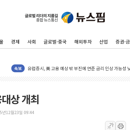
울
경제
사회
글로벌·중국
해외투자
산업
증권·
뉴욕증시, 고용 쇼크에 금리 인상 우려 후퇴…S&P500 
트럼프, 쿡 연준 이사 해임 재추진…"26일까지 의혹 소명"
유럽증시, 美 고용 예상 밖 부진에 연준 금리 인상 가능성 
속보
미 연준 매파 기세 꺾이나…고용 감소에 9월 동결 전망 우
[종합] 이슬람 수니파 3국, '공동방위협정' 체결… 이스라
트럼프, 백신·자폐증 행정명령 검토…"이르면 다음 주"
융대상 개최
美 항소법원, 백악관 무도회장 공사 중단 명령…트럼프 제
이란 핵심 원유 수출항 '하르그섬', 최근 1주일 이상 '올스
25년12월23일 09:44
美 고용 쇼크에 엔화 장중 급등…시장은 "또 개입했나" 촉
가
가
[AI MY 뉴스] 뉴욕 반도체주 프리뷰...美 고용 쇼크에 반도