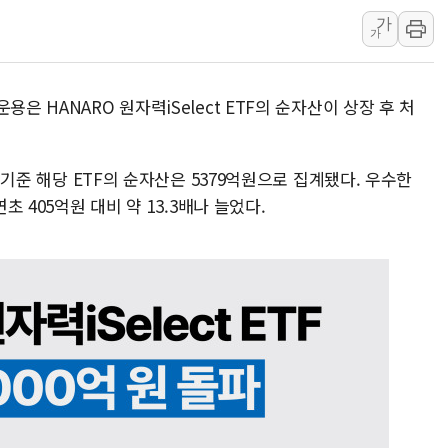
가
보훈부, 미 DPAA와 MOU… "6·25 미군 실종자 7359명
가
트럼프 "금리 내려야"…파월 때와 달리 워시엔 톤 낮춰
특정 정치인 측근 포항시 정책특보 내정설...포항시 '시끌'
은 HANARO 원자력iSelect ETF의 순자산이 상장 후 처
李 "해남 태양광, 대한민국 다음 100년 밑거름…수도권 집
李 대통령, '6시간 마라톤 부동산 2차 회의' 주재… "전폭
트럼프, 中 겨냥 폴리실리콘 관세 15% 부과…美 태양광주
일 기준 해당 ETF의 순자산은 5379억원으로 집계됐다. 우수한
초 405억원 대비 약 13.3배나 늘었다.