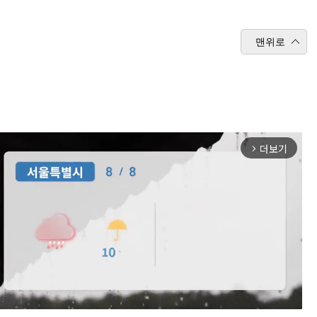
맨위로
더보기
arrow_forward_ios