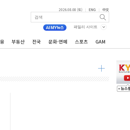
2026.08.08 (토)
ENG
中文
|
|
최고치
 요구
패밀리 사이트
낮아지며 상승… STOXX 600 지수는 나흘 연속 최고치
금융
부동산
전국
문화·연예
스포츠
GAM
세
엘·이란 위협에 맞설 자체 억지력 강화
동
톱'… 美 해상봉쇄 영향
각
체주 '활짝'
스닥 선물 1%대 상승
상 기대 후퇴
·태양광주↑ VS 트레이드데스크·웬디스↓