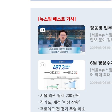
[뉴스핌 베스트 기사]
정동영 업무
[서울=뉴스핌
안보 분야 정
평화공존 발전
2026-08-06 06:
발언 중에는 
언한 것이 있
령은 공개적으
6월 경상수
주의적 희망에
관의 대북 정
[서울=뉴스핌
관 부처 장관
어 역대 최대
관의 무리한 
출 호조로 월
다. [정동영 통일부 장관이 지난달 23일 오후 서울 종로구 정부서울청사에
2026-08-06 08:
료=한국은행] 한국은행이 6일 발표한 '2026년 6월 국제수지(잠정)'에
서 취임 1주년 
면 지난 6월
부 장관 권한
1000만달러
서울 외곽 월세 200만원
발전 구상'을
이에 따라 올
적 갈등 해결
경기도, 재정 '비상 상황'
했다. 경상수
결과 혐오의 
9000만달러
프로야구 전 경기 폭염 취소
년간의 CVI