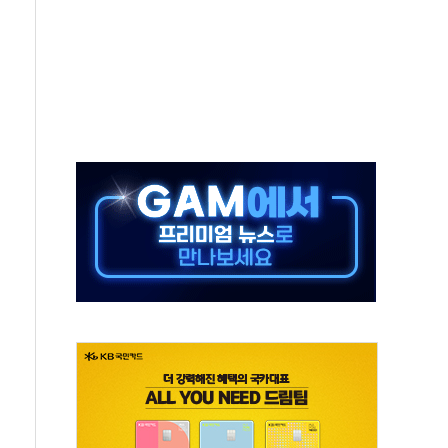
 끝까지 찾겠다"
중 완화 전환점"
적 공급 확대·속도전 총력"
 급등