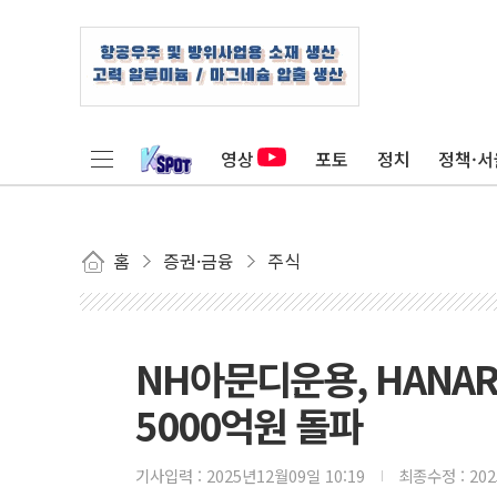
영상
포토
정치
정책·서
홈
증권·금융
주식
NH아문디운용, HANARO
5000억원 돌파
기사입력 :
2025년12월09일 10:19
최종수정 :
20