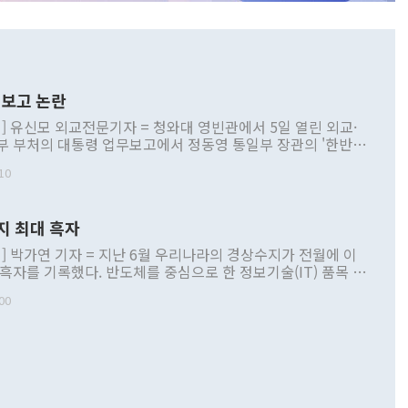
보고 논란
] 유신모 외교전문기자 = 청와대 영빈관에서 5일 열린 외교·
부 부처의 대통령 업무보고에서 정동영 통일부 장관의 '한반도
 구상'과 업무보고 발언이 논란을 빚고 있다. 이날 정 장관의
10
정부 내 조율을 거치지 않은 사안을 정책으로 추진하겠다고 공
는가 하면 사실 관계에 맞지 않은 설명도 있었다. 이재명 대통
로 신중을 기해 달라고 경고했고, 조현 외교부 장관은 '이상
지 최대 흑자
 근거한 비현실적 구상'이라는 비판을 내놨다. 그동안 정 장
책 관련 발언이 물의를 빚은 적은 여러 번 있지만 대통령과 유
] 박가연 기자 = 지난 6월 우리나라의 경상수지가 전월에 이
이 공개적으로 부정적 입장을 표명한 것은 이례적이다. 정 장
 흑자를 기록했다. 반도체를 중심으로 한 정보기술(IT) 품목 수
대북 접근법과 월권을 제어해야 한다는 목소리도 높아지고 있
간 상품수출이 처음으로 1000억달러를 넘어선 영향이다. [자
00
 따르
기자간담회를 하고 있다. [사진=통일부] 2026.07.23 ◆통일
 경상수지는 497억3000만달러 흑자로 집계됐다. 전월(386억
 넘어선 주장 정 장관은 이날 업무보고에서 '한반도 평화공존
)에 이어 두 달 연속 월간 기준 역대 최대 기록을 갈아치웠다.
 설명하면서 이재명 정부 2년차 핵심 과제로 상호 존중·평화
해 상반기 누적 경상수지 흑자는 1910억1000만달러를 기록
·핵 없는 한반도 등 3대 기본 방향을 제시했다. 정 장관은 "대
지 흑자를 견인한 것은 상품수지다. 6월 상품수지는 478억
언어는 멈춰야 한다"면서 주적 용어 대체를 주장했다. 지난 25
 흑자를 기록하며 전월에 이어 역대 최대를 다시 썼다. 국제수
D(완전하고 검증가능하며 되돌릴 수 없는 비핵화) 구도는 이미