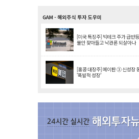
GAM
- 해외주식 투자 도우미
[미국 특징주] 빅테크 주가 급반등..
불안 잦아들고 낙관론 되살아나
[홍콩 대장주] 메이퇀 ③ 신성장
'폭발적 성장'