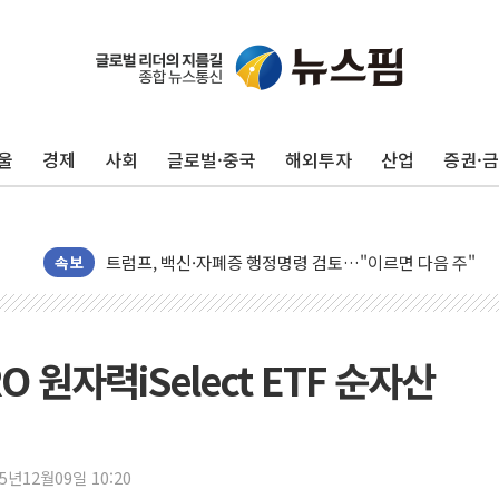
뉴욕증시, 고용 쇼크에 금리 인상 우려 후퇴…S&P500 
트럼프, 쿡 연준 이사 해임 재추진…"26일까지 의혹 소명"
유럽증시, 美 고용 예상 밖 부진에 연준 금리 인상 가능성 
울
경제
사회
글로벌·중국
해외투자
산업
증권·
미 연준 매파 기세 꺾이나…고용 감소에 9월 동결 전망 우
[종합] 이슬람 수니파 3국, '공동방위협정' 체결… 이스라
트럼프, 백신·자폐증 행정명령 검토…"이르면 다음 주"
美 항소법원, 백악관 무도회장 공사 중단 명령…트럼프 제
속보
이란 핵심 원유 수출항 '하르그섬', 최근 1주일 이상 '올스
美 고용 쇼크에 엔화 장중 급등…시장은 "또 개입했나" 촉
[AI MY 뉴스] 뉴욕 반도체주 프리뷰...美 고용 쇼크에 반도
 원자력iSelect ETF 순자산
뉴욕증시 프리뷰, 美 고용 쇼크에 금리 인상 우려 후퇴…나
[종합] 美 7월 고용 2만3000명 감소 '쇼크'…9월 금리 인
[사진] 이슬람 수니파 3개국, 공동방위협정 체결
25년12월09일 10:20
뉴욕증시 개장 전 특징주...아틀라시안·클라우드플레어