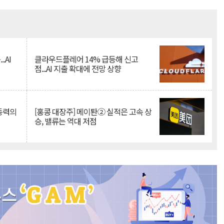
Mute
.AI
클라우드플레어 14% 급등해 신고
점...AI 지출 확대에 전망 상향
 동력의
[홍콩 대장주] 메이퇀② 실적은 고속 상
승, 밸류는 역대 저점