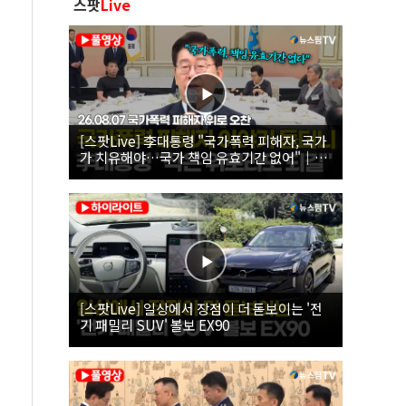
스팟
Live
[스팟Live] 李대통령 "국가폭력 피해자, 국가
가 치유해야…국가 책임 유효기간 없어"｜
26.08.07 국가폭력 피해자 위로 오찬
[스팟Live] 일상에서 장점이 더 돋보이는 '전
기 패밀리 SUV' 볼보 EX90