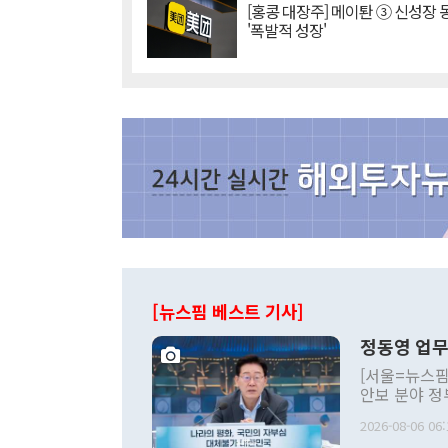
[홍콩 대장주] 메이퇀 ③ 신성장
'폭발적 성장'
[뉴스핌 베스트 기사]
정동영 업무
[서울=뉴스핌
안보 분야 정
평화공존 발전
2026-08-06 06:
발언 중에는 