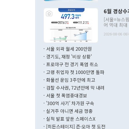
언한 것이 있
령은 공개적으
6월 경상수
주의적 희망에
관의 대북 정
[서울=뉴스핌
관 부처 장관
어 역대 최대
관의 무리한 
출 호조로 월
다. [정동영 통일부 장관이 지난달 23일 오후 서울 종로구 정부서울청사에
2026-08-06 08:
료=한국은행] 한국은행이 6일 발표한 '2026년 6월 국제수지(잠정)'에
서 취임 1주년 
면 지난 6월
부 장관 권한
1000만달러
서울 외곽 월세 200만원
발전 구상'을
이에 따라 올
적 갈등 해결
경기도, 재정 '비상 상황'
했다. 경상수
결과 혐오의 
9000만달러
프로야구 전 경기 폭염 취소
년간의 CVI
지 기준 상품
고령 취업자 첫 1000만명 돌파
무너졌다고도 
며 월간 기준
현실을 바꾸는
달러로 38.
화물선 운임 3주만에 최고
를 평화 체제
196.9% 급
검찰 수사권, 72년만에 막 내려
함께 4자 대
수출은 160
지만 이 대통
서울 첫 폭염중대경보
(18.6%) 
화공존 정책이
했다. 통관 기
'300억 사기' 차가원 구속
다"고 지적했
(16.4%)
투리가 잡혀 
실거주 아니면 세금 껑충
월(-10억9
쁜 상황이 초
증가와 유류할
실적 발표 앞둔 스페이스X
9·19 군사
기록했지만 
[히든스테이지] 즌·오아 첫 도전
"우리의 선의
로 전환됐다.