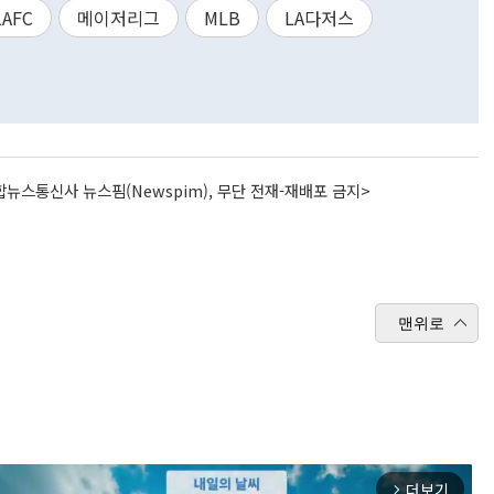
LAFC
메이저리그
MLB
LA다저스
뉴스통신사 뉴스핌(Newspim), 무단 전재-재배포 금지>
맨위로
더보기
arrow_forward_ios