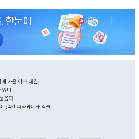
 만에 가을 야구 대결
 남았다
 뚫을까
이어 14일 파라과이와 격돌