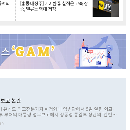
 동력의
[홍콩 대장주] 메이퇀② 실적은 고속 상
승, 밸류는 역대 저점
보고 논란
] 유신모 외교전문기자 = 청와대 영빈관에서 5일 열린 외교·
부 부처의 대통령 업무보고에서 정동영 통일부 장관의 '한반도
 구상'과 업무보고 발언이 논란을 빚고 있다. 이날 정 장관의
10
정부 내 조율을 거치지 않은 사안을 정책으로 추진하겠다고 공