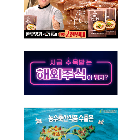
동
톱'… 美 해상봉쇄 영향
각
체주 '활짝'
스닥 선물 1%대 상승
상 기대 후퇴
·태양광주↑ VS 트레이드데스크·웬디스↓
 끝까지 찾겠다"