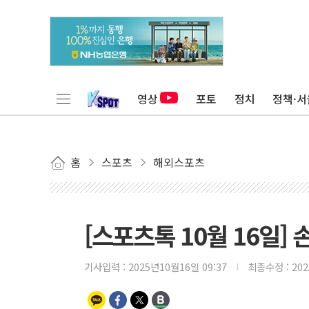
영상
포토
정치
정책·서
홈
스포츠
해외스포츠
[스포츠톡 10월 16일] 
기사입력 :
2025년10월16일 09:37
최종수정 :
20