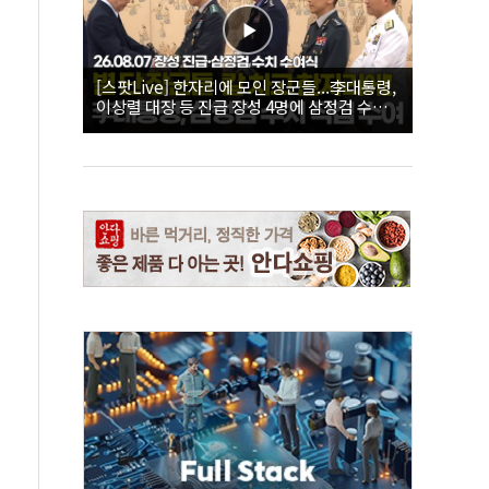
[스팟Live] 한자리에 모인 장군들...李대통령,
이상렬 대장 등 진급 장성 4명에 삼정검 수치
직접 수여｜26.08.07 장성 진급·삼정검 수치
수여식