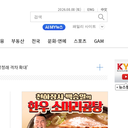
2026.08.08 (토)
ENG
中文
|
|
패밀리 사이트
금융
부동산
전국
문화·연예
스포츠
GAM
지대' 우려
 정청래 격차 확대'
타진
최고치
 요구
낮아지며 상승… STOXX 600 지수는 나흘 연속 최고치
세
엘·이란 위협에 맞설 자체 억지력 강화