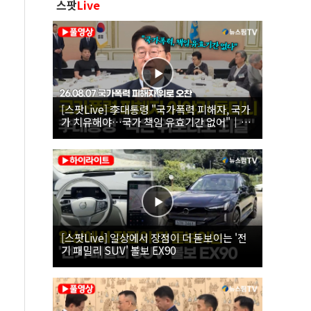
스팟
Live
[스팟Live] 李대통령 "국가폭력 피해자, 국가
가 치유해야…국가 책임 유효기간 없어"｜
26.08.07 국가폭력 피해자 위로 오찬
[스팟Live] 일상에서 장점이 더 돋보이는 '전
기 패밀리 SUV' 볼보 EX90