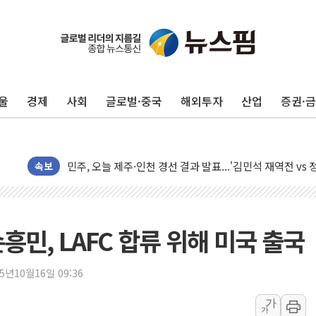
울
경제
사회
글로벌·중국
해외투자
산업
증권·
충북 주말 무더위 지속…청주·진천 35도, 곳곳 소나기
10월 보완수사권 폐지·공소청 출범…피해자들 '범죄 사각
민주, 오늘 제주·인천 경선 결과 발표...'김민석 재역전 vs
속보
한상협, 업계 개인정보 보안 새판 짠다…'자율규제단체' 
뉴욕증시, 고용 쇼크에 금리 인상 우려 후퇴…S&P500 
트럼프, 쿡 연준 이사 해임 재추진…"26일까지 의혹 소명"
손흥민, LAFC 합류 위해 미국 출국
유럽증시, 美 고용 예상 밖 부진에 연준 금리 인상 가능성 
미 연준 매파 기세 꺾이나…고용 감소에 9월 동결 전망 우
25년10월16일 09:36
[종합] 이슬람 수니파 3국, '공동방위협정' 체결… 이스라
트럼프, 백신·자폐증 행정명령 검토…"이르면 다음 주"
가
가