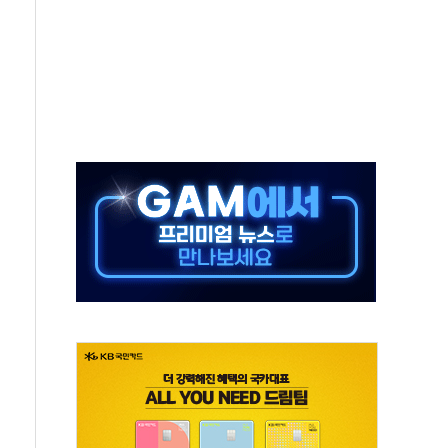
동…60대 남성 2명 숨져
보는 일 없게"…'결혼 페널티' 22개 과제 손본다
터보트 전복…1명 사망·1명 실종
의 날 참석..."국제적 시민 연대로 목소리 내야"
 실종 60대 나흘만에 숨진 채 발견
 살해 10대 아들 체포
' 받아친 정청래…제주 연설서 신경전 고조