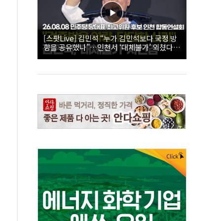
[스팟Live] 김민석 “누가 김민석보다 국정 방
향을 공유했나”…인천서 ‘대체불가’ 외쳤다 |
26.08.08 더불어민주당 당대표·최고위원 후
보 인천 합동연설회