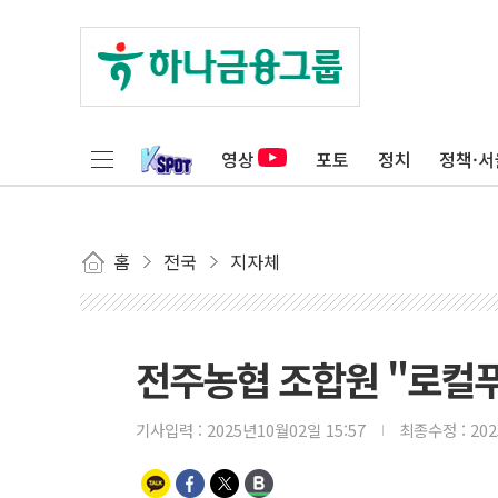
영상
포토
정치
정책·서
홈
전국
지자체
전주농협 조합원 "로컬
기사입력 :
2025년10월02일 15:57
최종수정 :
20