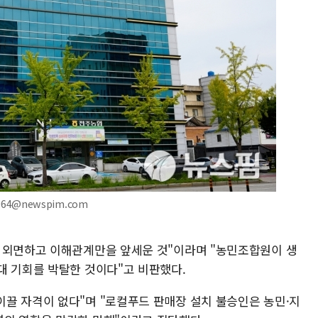
964@newspim.com
 외면하고 이해관계만을 앞세운 것"이라며 "농민조합원이 생
대 기회를 박탈한 것이다"고 비판했다.
끌 자격이 없다"며 "로컬푸드 판매장 설치 불승인은 농민·지