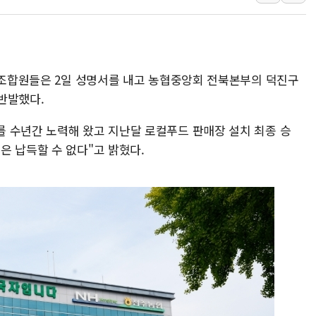
서울 중랑구 주택가서 흉기 난
李대통령 "결혼 때문에 손해 
여수 오동도 인근 해상서 모
추미애, '위안부' 피해자 기림
협 조합원들은 2일 성명서를 내고 농협중앙회 전북본부의 덕진구
인천 선재도 갯벌서 해루질 중
반발했다.
인천서 말다툼 중 어머니 흉기
 수년간 노력해 왔고 지난달 로컬푸드 판매장 설치 최종 승
'화합' 꺼낸 김민석에 '뻔뻔
은 납득할 수 없다"고 밝혔다.