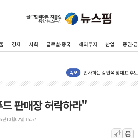
포항시 재난예산 40억 긴급 
울진·영덕 '호우특보'-포항 '
[종합] 김민석, 정청래에 '0.86
울
경제
사회
글로벌·중국
해외투자
산업
증권·
인천 합동연설회 나선 송영길
김민석, 2주차 제주·인천 경선서
인사하는 김민석 당대표 후보
속보
[속보] 민주, 제주·인천 경선 결
[속보] 민주, 인천 경선 결과 발
[속보] 민주, 제주 경선 결과 발
푸드 판매장 허락하라"
이번주 국내 주요 금융일정(8.1
美, 이란전 출구전략 만지작
25년10월02일 15:57
강릉·동해·삼척 시간당 최대 
가
폐기물 수거하다 참변…60대
가