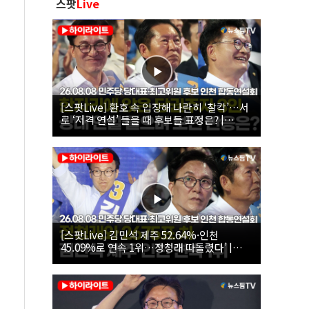
스팟
Live
[스팟Live] 환호 속 입장해 나란히 ‘찰칵’…서
로 ‘저격 연설’ 들을 때 후보들 표정은? |
26.08.08 더불어민주당 당대표·최고위원 후
보 인천 합동연설회
[스팟Live] 김민석 제주 52.64%·인천
45.09%로 연속 1위…정청래 따돌렸다’ |
26.08.08 더불어민주당 당대표·최고위원 후
보 인천 합동연설회