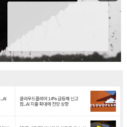
Mute
.AI
클라우드플레어 14% 급등해 신고
점...AI 지출 확대에 전망 상향