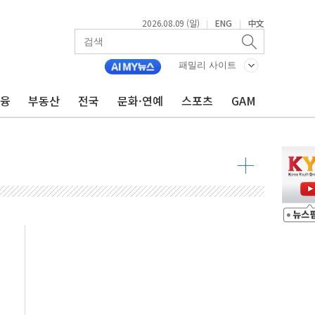
2026.08.09 (일)
ENG
中文
|
|
투입…고수온 양식장 복구·지원 '총력'
패밀리 사이트
산사태 주의보'...경북도, 호우 피해·통제구간 없어
%p' 차 재역전 성공...金 45.42% vs 鄭 44.56%
금융
부동산
전국
문화·연예
스포츠
GAM
·정청래·김민석 당대표 후보
 정청래에 승리...47.75% vs 42.08%
과 발표...김민석 47.75% 정청래 42.08%
표...김민석 45.09% 정청래 43.27% 송영길 11.63%
표...김민석 52.64% 정청래 39.89% 송영길 7.47%
0~8.14)
…공습 한계·탄약 부족 현실화
50㎜ 폭우…강원 동해안 강한 비 이어져
 환경미화원 수거차에 치여 사망