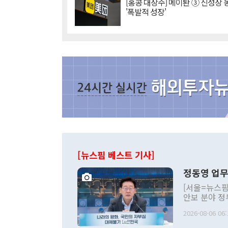
[홍콩 대장주] 메이퇀 ③ 신성장
'폭발적 성장'
[뉴스핌 베스트 기사]
정동영 업무
[서울=뉴스핌
안보 분야 정
평화공존 발전
2026-08-06 06:
발언 중에는 
언한 것이 있