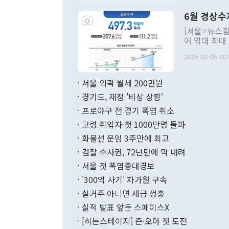
령은 공개적으
6월 경상수
주의적 희망에
관의 대북 정
[서울=뉴스핌
관 부처 장관
어 역대 최대
관의 무리한 
출 호조로 월
다. [정동영 통일부 장관이 지난달 23일 오후 서울 종로구 정부서울청사에
2026-08-06 08:
료=한국은행] 한국은행이 6일 발표한 '2026년 6월 국제수지(잠정)'에
서 취임 1주년 
면 지난 6월
부 장관 권한
1000만달러
서울 외곽 월세 200만원
발전 구상'을
이에 따라 올
적 갈등 해결
경기도, 재정 '비상 상황'
했다. 경상수
결과 혐오의 
9000만달러
프로야구 전 경기 폭염 취소
년간의 CVI
지 기준 상품
고령 취업자 첫 1000만명 돌파
무너졌다고도 
며 월간 기준
현실을 바꾸는
달러로 38.
화물선 운임 3주만에 최고
를 평화 체제
196.9% 급
검찰 수사권, 72년만에 막 내려
함께 4자 대
수출은 160
지만 이 대통
서울 첫 폭염중대경보
(18.6%) 
화공존 정책이
했다. 통관 기
'300억 사기' 차가원 구속
다"고 지적했
(16.4%)
투리가 잡혀 
실거주 아니면 세금 껑충
월(-10억9
쁜 상황이 초
증가와 유류할
실적 발표 앞둔 스페이스X
9·19 군사
기록했지만 
[히든스테이지] 즌·오아 첫 도전
"우리의 선의
로 전환됐다.