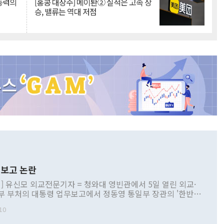
 동력의
[홍콩 대장주] 메이퇀② 실적은 고속 상
승, 밸류는 역대 저점
보고 논란
] 유신모 외교전문기자 = 청와대 영빈관에서 5일 열린 외교·
부 부처의 대통령 업무보고에서 정동영 통일부 장관의 '한반도
 구상'과 업무보고 발언이 논란을 빚고 있다. 이날 정 장관의
10
정부 내 조율을 거치지 않은 사안을 정책으로 추진하겠다고 공
는가 하면 사실 관계에 맞지 않은 설명도 있었다. 이재명 대통