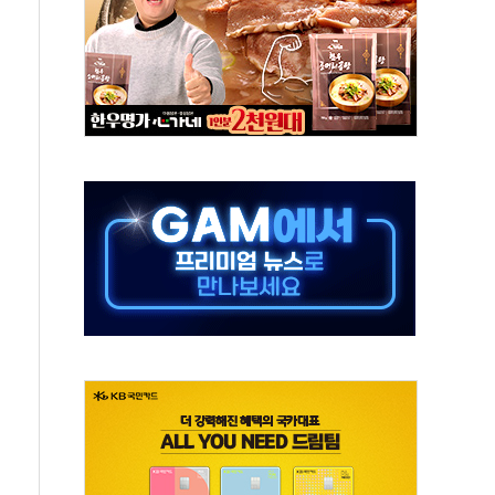
 끝까지 찾겠다"
중 완화 전환점"
적 공급 확대·속도전 총력"
 급등