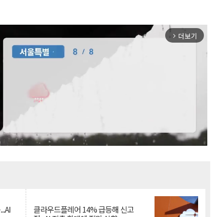
더보기
arrow_forward_ios
Mute
.AI
클라우드플레어 14% 급등해 신고