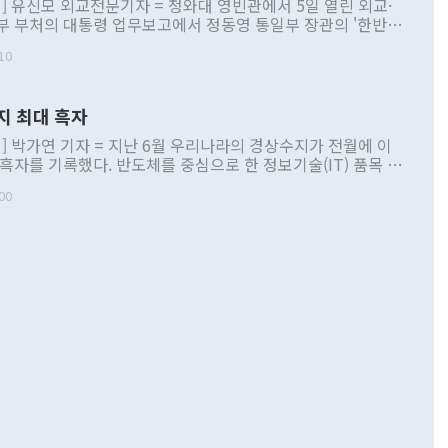
] 유신모 외교전문기자 = 청와대 영빈관에서 5일 열린 외교·
부 부처의 대통령 업무보고에서 정동영 통일부 장관의 '한반도
 구상'과 업무보고 발언이 논란을 빚고 있다. 이날 정 장관의
10
정부 내 조율을 거치지 않은 사안을 정책으로 추진하겠다고 공
는가 하면 사실 관계에 맞지 않은 설명도 있었다. 이재명 대통
로 신중을 기해 달라고 경고했고, 조현 외교부 장관은 '이상
지 최대 흑자
 근거한 비현실적 구상'이라는 비판을 내놨다. 그동안 정 장
책 관련 발언이 물의를 빚은 적은 여러 번 있지만 대통령과 유
] 박가연 기자 = 지난 6월 우리나라의 경상수지가 전월에 이
이 공개적으로 부정적 입장을 표명한 것은 이례적이다. 정 장
 흑자를 기록했다. 반도체를 중심으로 한 정보기술(IT) 품목 수
대북 접근법과 월권을 제어해야 한다는 목소리도 높아지고 있
간 상품수출이 처음으로 1000억달러를 넘어선 영향이다. [자
00
 따르
기자간담회를 하고 있다. [사진=통일부] 2026.07.23 ◆통일
 경상수지는 497억3000만달러 흑자로 집계됐다. 전월(386억
 넘어선 주장 정 장관은 이날 업무보고에서 '한반도 평화공존
)에 이어 두 달 연속 월간 기준 역대 최대 기록을 갈아치웠다.
 설명하면서 이재명 정부 2년차 핵심 과제로 상호 존중·평화
해 상반기 누적 경상수지 흑자는 1910억1000만달러를 기록
·핵 없는 한반도 등 3대 기본 방향을 제시했다. 정 장관은 "대
지 흑자를 견인한 것은 상품수지다. 6월 상품수지는 478억
언어는 멈춰야 한다"면서 주적 용어 대체를 주장했다. 지난 25
 흑자를 기록하며 전월에 이어 역대 최대를 다시 썼다. 국제수
D(완전하고 검증가능하며 되돌릴 수 없는 비핵화) 구도는 이미
수출은 1123억7000만달러로 전년 동월 대비 84.5% 증가하
했다. 또 "현 시점에서 흘러간 선(先)비핵화만 되뇌는 것은
 처음으로 1000억달러를 넘어섰다. 상품수입은 644억8000만
 데 힘이 되지 않는다"고 주장했다. 정 장관은 또 "정전 체제
6% 늘었다. 통관 기준으로는 반도체 수출이 전년 동월 대비
로 바꾸는 논의에 착수하겠다"면서 "북·미 정상회담 견인과
증했고 컴퓨터·주변기기(SSD)는 282.7% 증가했다. IT 품목
화의 동력을 확보하기 위해 최선을 다할 것"이라고 말했다. 하
.4% 늘었으며 비IT 품목도 ▲석유제품(47.5%) ▲화공품
령은 정 장관의 구상에 대부분 제동을 걸었다. 이 대통령은 "평
▲철강제품(17.9%) ▲승용차(6.1%) 등을 중심으로 18.6% 증가
 정치적으로 악용되는 측면이 있다"며 "많이 조심하셔야 한
준 수입은 ▲원자재(30.5%) ▲자본재(35.3%) ▲소비재
다. 북한을 다른 이름으로 불러야 한다는 주장에는 "표현에 꼬