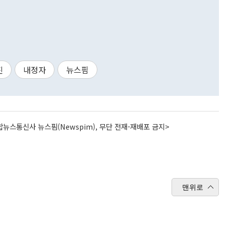
진
내정자
뉴스핌
뉴스통신사 뉴스핌(Newspim), 무단 전재-재배포 금지>
맨위로