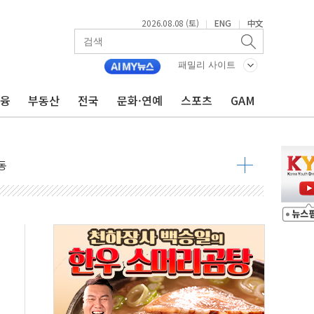
2026.08.08 (토)
ENG
中文
|
|
 요구
패밀리 사이트
낮아지며 상승… STOXX 600 지수는 나흘 연속 최고치
금융
부동산
전국
문화·연예
스포츠
GAM
세
엘·이란 위협에 맞설 자체 억지력 강화
동
톱'… 美 해상봉쇄 영향
각
체주 '활짝'
스닥 선물 1%대 상승
상 기대 후퇴
·태양광주↑ VS 트레이드데스크·웬디스↓