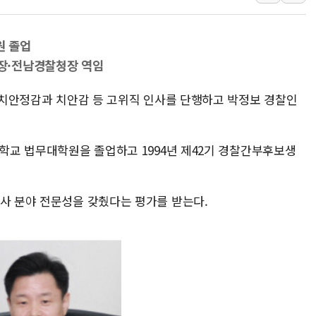
보훈부, 미 DPAA와 MOU… "6·25 미군 실종자 7359명
트럼프 "금리 내려야"…파월 때와 달리 워시엔 톤 낮춰
원 졸업
특정 정치인 측근 포항시 정책특보 내정설...포항시 '시끌'
장·전남경찰청장 역임
李 "해남 태양광, 대한민국 다음 100년 밑거름…수도권 집
일 치안정감과 치안감 등 고위직 인사를 단행하고 박정보 경찰인
李 대통령, '6시간 마라톤 부동산 2차 회의' 주재… "전폭
트럼프, 中 겨냥 폴리실리콘 관세 15% 부과…美 태양광주
[사진] 빈살만과 에르도안의 만남
대학교 법무대학원을 졸업하고 1994년 제42기 경찰간부후보생
수사 분야 전문성을 갖췄다는 평가를 받는다.