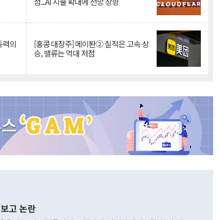
점...AI 지출 확대에 전망 상향
 동력의
[홍콩 대장주] 메이퇀② 실적은 고속 상
승, 밸류는 역대 저점
보고 논란