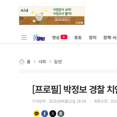
영상
포토
정치
정책·서
홈
사회
일반
[프로필] 박정보 경찰 
기사입력 :
2025년09월12일 18:34
최종수정 :
20