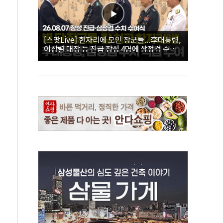
[스팟Live] 한자리에 모인 장군들...李대통령,
이상렬 대장 등 진급 장성 4명에 삼정검 수치
직접 수여｜26.08.07 장성 진급·삼정검 수치
수여식