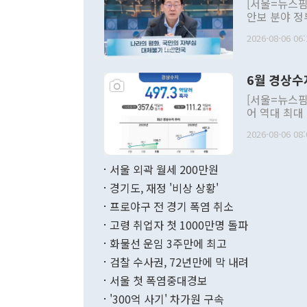
[서울=뉴스핌
안보 분야 정
평화공존 발전
2026-08-06 06:
발언 중에는 
언한 것이 있
령은 공개적으
6월 경상수
주의적 희망에
관의 대북 정
[서울=뉴스핌
관 부처 장관
어 역대 최대
관의 무리한 
출 호조로 월
다. [정동영 통일부 장관이 지난달 23일 오후 서울 종로구 정부서울청사에
2026-08-06 08:
료=한국은행] 한국은행이 6일 발표한 '2026년 6월 국제수지(잠정)'에
서 취임 1주년 
면 지난 6월
부 장관 권한
1000만달러
서울 외곽 월세 200만원
발전 구상'을
이에 따라 올
적 갈등 해결
경기도, 재정 '비상 상황'
했다. 경상수
결과 혐오의 
9000만달러
프로야구 전 경기 폭염 취소
년간의 CVI
지 기준 상품
고령 취업자 첫 1000만명 돌파
무너졌다고도 
며 월간 기준
현실을 바꾸는
달러로 38.
화물선 운임 3주만에 최고
를 평화 체제
196.9% 급
검찰 수사권, 72년만에 막 내려
함께 4자 대
수출은 160
지만 이 대통
서울 첫 폭염중대경보
(18.6%) 
화공존 정책이
했다. 통관 기
'300억 사기' 차가원 구속
다"고 지적했