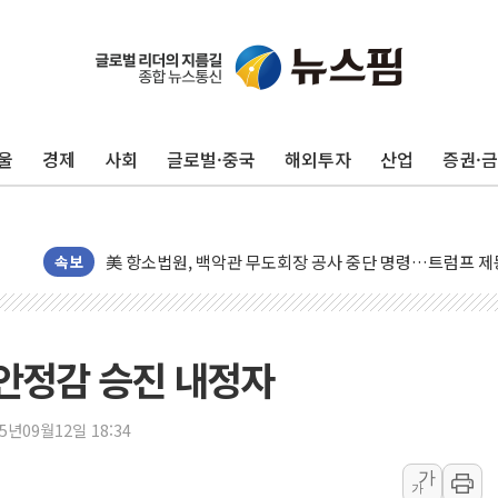
트럼프, 쿡 연준 이사 해임 재추진…"26일까지 의혹 소명"
유럽증시, 美 고용 예상 밖 부진에 연준 금리 인상 가능성 
울
경제
사회
글로벌·중국
해외투자
산업
증권·
미 연준 매파 기세 꺾이나…고용 감소에 9월 동결 전망 우
[종합] 이슬람 수니파 3국, '공동방위협정' 체결… 이스라
트럼프, 백신·자폐증 행정명령 검토…"이르면 다음 주"
美 항소법원, 백악관 무도회장 공사 중단 명령…트럼프 제
속보
이란 핵심 원유 수출항 '하르그섬', 최근 1주일 이상 '올스
美 고용 쇼크에 엔화 장중 급등…시장은 "또 개입했나" 촉
[AI MY 뉴스] 뉴욕 반도체주 프리뷰...美 고용 쇼크에 반도
치안정감 승진 내정자
뉴욕증시 프리뷰, 美 고용 쇼크에 금리 인상 우려 후퇴…나
[종합] 美 7월 고용 2만3000명 감소 '쇼크'…9월 금리 인
25년09월12일 18:34
[사진] 이슬람 수니파 3개국, 공동방위협정 체결
가
뉴욕증시 개장 전 특징주...아틀라시안·클라우드플레어
가