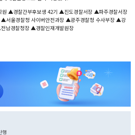
대학원 ▲경찰간부후보생 42기 ▲진도경찰서장 ▲파주경찰서장
 ▲서울경찰청 사이버안전과장 ▲광주경찰청 수사부장 ▲강
 ▲전남경찰청장 ▲경찰인재개발원장
 단행