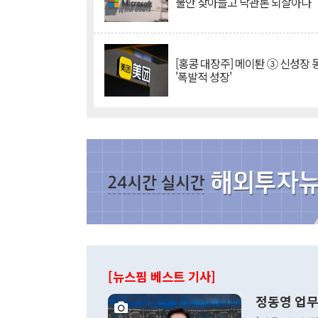
불안 잦아들고 낙관론 되살아나
[홍콩 대장주] 메이퇀 ③ 신성장
'폭발적 성장'
[뉴스핌 베스트 기사]
정동영 업무