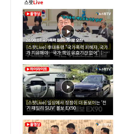
스팟
Live
[스팟Live] 李대통령 "국가폭력 피해자, 국가
가 치유해야…국가 책임 유효기간 없어"｜
26.08.07 국가폭력 피해자 위로 오찬
[스팟Live] 일상에서 장점이 더 돋보이는 '전
기 패밀리 SUV' 볼보 EX90