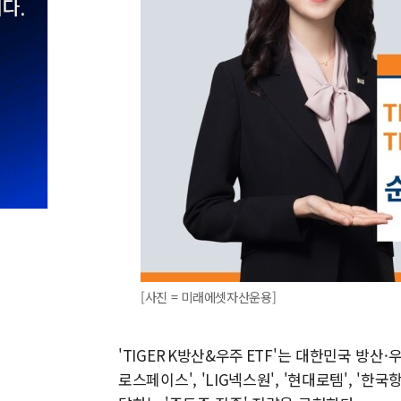
[사진 = 미래에셋자산운용]
'TIGER K방산&우주 ETF'는 대한민국 방
로스페이스', 'LIG넥스원', '현대로템', '한