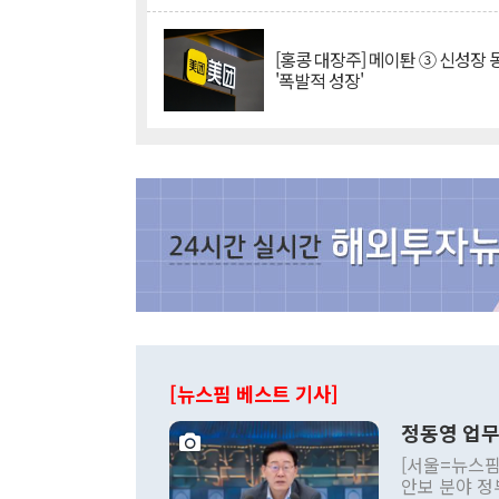
[홍콩 대장주] 메이퇀 ③ 신성장
'폭발적 성장'
[뉴스핌 베스트 기사]
정동영 업무
[서울=뉴스핌
안보 분야 정