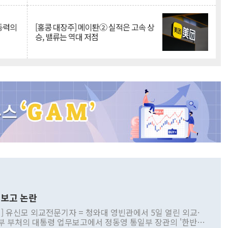
 동력의
[홍콩 대장주] 메이퇀② 실적은 고속 상
승, 밸류는 역대 저점
보고 논란
] 유신모 외교전문기자 = 청와대 영빈관에서 5일 열린 외교·
부 부처의 대통령 업무보고에서 정동영 통일부 장관의 '한반도