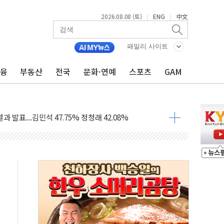
2026.08.08 (토)
ENG
中文
|
|
패밀리 사이트
금융
부동산
전국
문화·연예
스포츠
GAM
 정청래에 승리...47.75% vs 42.08%
과 발표...김민석 47.75% 정청래 42.08%
표...김민석 45.09% 정청래 43.27% 송영길 11.63%
표...김민석 52.64% 정청래 39.89% 송영길 7.47%
0~8.14)
…공습 한계·탄약 부족 현실화
50㎜ 폭우…강원 동해안 강한 비 이어져
 환경미화원 수거차에 치여 사망
동…60대 남성 2명 숨져
보는 일 없게"…'결혼 페널티' 22개 과제 손본다