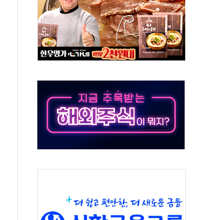
터보트 전복…1명 사망·1명 실종
의 날 참석..."국제적 시민 연대로 목소리 내야"
 실종 60대 나흘만에 숨진 채 발견
 살해 10대 아들 체포
' 받아친 정청래…제주 연설서 신경전 고조
지시…與 "적극 환영"·野 "졸속 국정"
10일까지 최대 3.5m 높은 물결
23명…정부, 비상대응기구 가동
 베이징도 부동산 규제 철폐
승으로 피서객 7명 고립…전원 구조