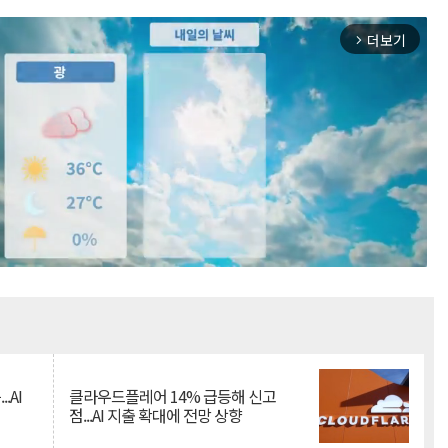
더보기
arrow_forward_ios
Mute
.AI
클라우드플레어 14% 급등해 신고
점...AI 지출 확대에 전망 상향