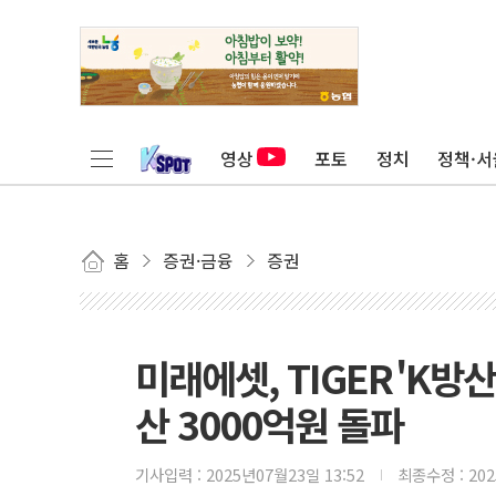
영상
포토
정치
정책·서
홈
증권·금융
증권
미래에셋, TIGER 'K방산
산 3000억원 돌파
기사입력 :
2025년07월23일 13:52
최종수정 :
20