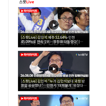
스팟
Live
[스팟Live] 김민석 제주 52.64%·인천
45.09%로 연속 1위…정청래 따돌렸다’ |
26.08.08 더불어민주당 당대표·최고위원 후
보 인천 합동연설회
[스팟Live] 김민석 “누가 김민석보다 국정 방
향을 공유했나”…인천서 ‘대체불가’ 외쳤다 |
26.08.08 더불어민주당 당대표·최고위원 후
보 인천 합동연설회