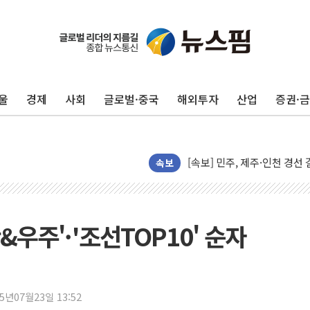
울
경제
사회
글로벌·중국
해외투자
산업
증권·
김민석, 2주차 제주·인천 경선서
[속보] 민주, 제주·인천 경선 결
[속보] 민주, 인천 경선 결과 발
속보
[속보] 민주, 제주 경선 결과 발
이번주 국내 주요 금융일정(8.1
美, 이란전 출구전략 만지작
&우주'· '조선TOP10' 순자
강릉·동해·삼척 시간당 최대 
폐기물 수거하다 참변…60대
서울 중랑구 주택가서 흉기 난
25년07월23일 13:52
李대통령 "결혼 때문에 손해 