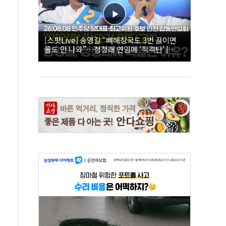
[스팟Live] 송영길 “뼈해장국도 3번 끓이면
물도 안 나와”…정청래 연임에 ‘직격탄’ |
26.08.08 더불어민주당 당대표·최고위원 후
보 인천 합동연설회