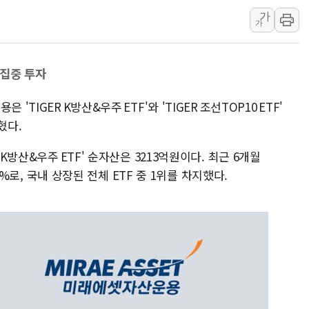
가
여수 오동도 인근 해상서 모
가
추미애, '위안부' 피해자 기림
인천 선재도 갯벌서 해루질 중
 집중 투자
인천서 말다툼 중 어머니 흉기
'화합' 꺼낸 김민석에 '뻔뻔
TIGER K방산&우주 ETF'와 'TIGER 조선TOP10 ETF'
李대통령, ISA 개편 재검토 
혔다.
동해중부 전 해상 풍랑주의보…
 K방산&우주 ETF' 순자산은 3213억원이다. 최근 6개월
연일 폭염에 온열질환 사망 
13%로, 국내 상장된 전체 ETF 중 1위를 차지했다.
中 전방위 아파트 부양, 수도
인제 용대리 계곡서 수위 상