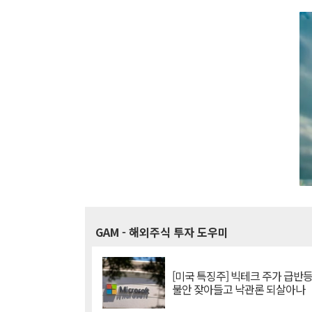
GAM
- 해외주식 투자 도우미
[미국 특징주] 빅테크 주가 급반등..
불안 잦아들고 낙관론 되살아나