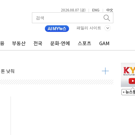
2026.08.07 (금)
ENG
中文
|
|
패밀리 사이트
금융
부동산
전국
문화·연예
스포츠
GAM
라우드플레어·태양광주↑ VS 트레이드데스크·웬디스↓
자 7359명 끝까지 찾겠다"
 톤 낮춰
항시 '시끌'
름…수도권 집중 완화 전환점"
주재… "전폭적 공급 확대·속도전 총력"
…美 태양광주 급등
도 놀랍지 않아"
태양광 착공…여의도 1.6배 규모