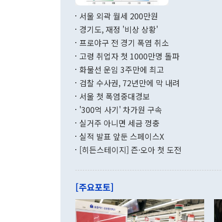
면 지난 6월
부 장관 권한
1000만달러
서울 외곽 월세 200만원
발전 구상'을
이에 따라 올
적 갈등 해결
경기도, 재정 '비상 상황'
했다. 경상수
결과 혐오의 
9000만달러
프로야구 전 경기 폭염 취소
년간의 CVI
지 기준 상품
고령 취업자 첫 1000만명 돌파
무너졌다고도 
며 월간 기준
현실을 바꾸는
달러로 38.
화물선 운임 3주만에 최고
를 평화 체제
196.9% 급
검찰 수사권, 72년만에 막 내려
함께 4자 대
수출은 160
지만 이 대통
서울 첫 폭염중대경보
(18.6%) 
화공존 정책이
했다. 통관 기
'300억 사기' 차가원 구속
다"고 지적했
(16.4%)
투리가 잡혀 
실거주 아니면 세금 껑충
월(-10억9
쁜 상황이 초
증가와 유류할
실적 발표 앞둔 스페이스X
9·19 군사
기록했지만 
[히든스테이지] 즌·오아 첫 도전
"우리의 선의
로 전환됐다.
으로 약간의 의문
를 기록해 전
관은 업무보고
는 배당수입
주의에 근거한
줄면서 25억
[주요포토]
라며 "여러분
억1000만달
이 9월 러시
였던 올해 3
며 "정부 차
인의 해외투자
은 "그것은 
각각 증가했다