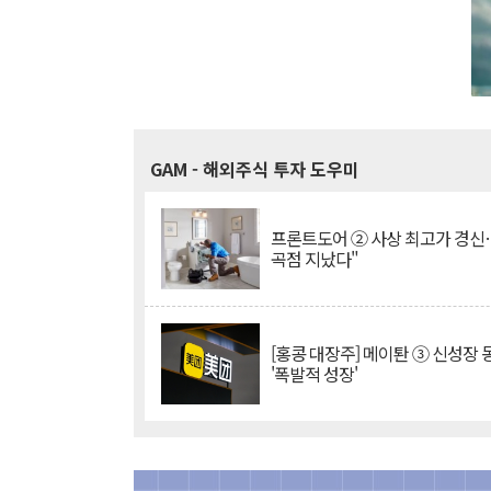
GAM
- 해외주식 투자 도우미
프론트도어 ② 사상 최고가 경신
곡점 지났다"
[홍콩 대장주] 메이퇀 ③ 신성장
'폭발적 성장'