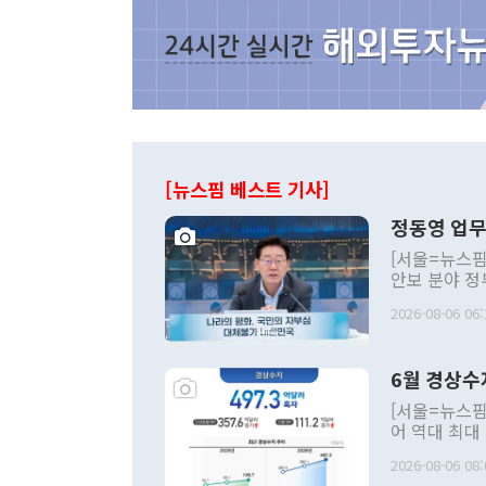
[뉴스핌 베스트 기사]
정동영 업무
[서울=뉴스핌
안보 분야 정
평화공존 발전
2026-08-06 06:
발언 중에는 
언한 것이 있
령은 공개적으
6월 경상수
주의적 희망에
관의 대북 정
[서울=뉴스핌
관 부처 장관
어 역대 최대
관의 무리한 
출 호조로 월
다. [정동영 통일부 장관이 지난달 23일 오후 서울 종로구 정부서울청사에
2026-08-06 08:
료=한국은행] 한국은행이 6일 발표한 '2026년 6월 국제수지(잠정)'에
서 취임 1주년 