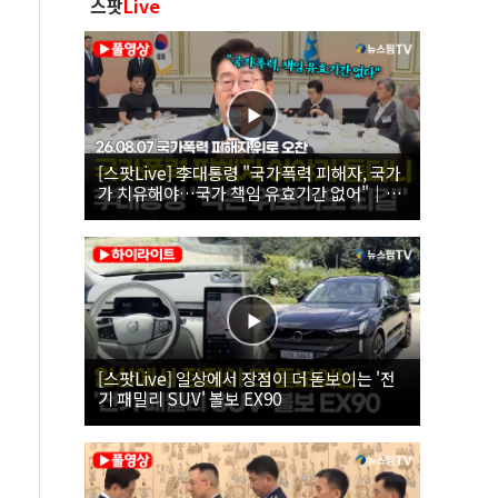
스팟
Live
[스팟Live] 李대통령 "국가폭력 피해자, 국가
가 치유해야…국가 책임 유효기간 없어"｜
26.08.07 국가폭력 피해자 위로 오찬
[스팟Live] 일상에서 장점이 더 돋보이는 '전
기 패밀리 SUV' 볼보 EX90