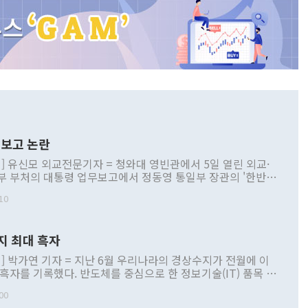
보고 논란
] 유신모 외교전문기자 = 청와대 영빈관에서 5일 열린 외교·
부 부처의 대통령 업무보고에서 정동영 통일부 장관의 '한반도
 구상'과 업무보고 발언이 논란을 빚고 있다. 이날 정 장관의
10
정부 내 조율을 거치지 않은 사안을 정책으로 추진하겠다고 공
는가 하면 사실 관계에 맞지 않은 설명도 있었다. 이재명 대통
로 신중을 기해 달라고 경고했고, 조현 외교부 장관은 '이상
지 최대 흑자
 근거한 비현실적 구상'이라는 비판을 내놨다. 그동안 정 장
책 관련 발언이 물의를 빚은 적은 여러 번 있지만 대통령과 유
] 박가연 기자 = 지난 6월 우리나라의 경상수지가 전월에 이
이 공개적으로 부정적 입장을 표명한 것은 이례적이다. 정 장
 흑자를 기록했다. 반도체를 중심으로 한 정보기술(IT) 품목 수
대북 접근법과 월권을 제어해야 한다는 목소리도 높아지고 있
간 상품수출이 처음으로 1000억달러를 넘어선 영향이다. [자
00
 따르
기자간담회를 하고 있다. [사진=통일부] 2026.07.23 ◆통일