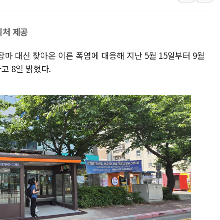
[인도증시] 중동 불안 속 유가 상승에 소폭 하락
황희 '폐버스 청년주택' SNS 글 역풍에 "정부
폭염 누그러지고 가뭄 숙지나...경북동해안권 8
식처 제공
사우디·튀르키예·파키스탄, '공동방위협정' 체
장마 대신 찾아온 이른 폭염에 대응해 지난 5월 15일부터 9월
신길동 신축도 3.3㎡당 7250만원…써밋 클라
고 8일 밝혔다.
용산공원·그린벨트로 또 충돌…반복되는 국토부
[AI 부동산 투데이] 특공 전략도 '극과 극'…
[코인시황] 비트코인 6만4000달러대 횡보…고
[베트남 증시] 유동성 부진 지속, 강보합 마감
'찜통더위'에 전력수요 역대 최고치 경신…한낮 