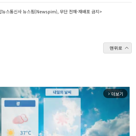
뉴스통신사 뉴스핌(Newspim), 무단 전재-재배포 금지>
맨위로
더보기
arrow_forward_ios