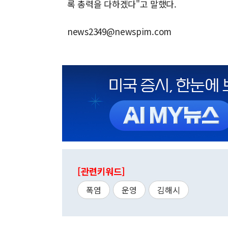
록 총력을 다하겠다"고 말했다.
news2349@newspim.com
[관련키워드]
폭염
운영
김해시