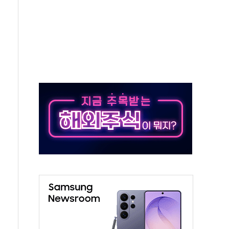
...금융주 낙폭 커
정책 아냐" 해명
~9일 최대 100mm 호우
결… 수니파 국가들의 새 안보 협력 구도
비온 59㎡ 18억원대
-서울시 '정책 엇박자'
생애최초만 경쟁 치열
래·ETF 매수에도 고유가·금리·입법 지연 '삼중 부담'
...석유·가스주 올랐지만 빈그룹이 상쇄
총수요 104.3GW 기록