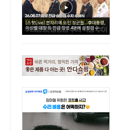
[스팟Live] 한자리에 모인 장군들...李대통령,
이상렬 대장 등 진급 장성 4명에 삼정검 수치
직접 수여｜26.08.07 장성 진급·삼정검 수치
수여식