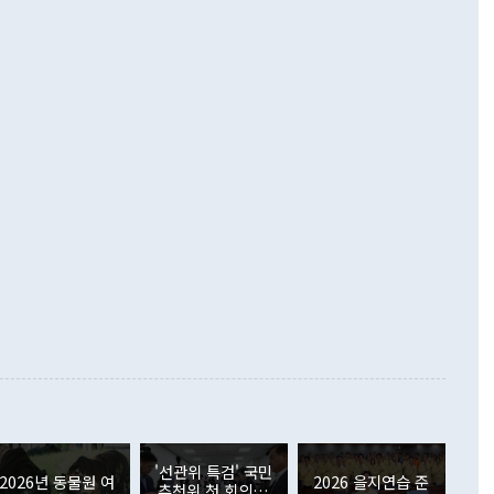
 경상수지는 497억3000만달러 흑자로 집계됐다. 전월(386억
 넘어선 주장 정 장관은 이날 업무보고에서 '한반도 평화공존
)에 이어 두 달 연속 월간 기준 역대 최대 기록을 갈아치웠다.
 설명하면서 이재명 정부 2년차 핵심 과제로 상호 존중·평화
해 상반기 누적 경상수지 흑자는 1910억1000만달러를 기록
·핵 없는 한반도 등 3대 기본 방향을 제시했다. 정 장관은 "대
지 흑자를 견인한 것은 상품수지다. 6월 상품수지는 478억
언어는 멈춰야 한다"면서 주적 용어 대체를 주장했다. 지난 25
 흑자를 기록하며 전월에 이어 역대 최대를 다시 썼다. 국제수
D(완전하고 검증가능하며 되돌릴 수 없는 비핵화) 구도는 이미
수출은 1123억7000만달러로 전년 동월 대비 84.5% 증가하
했다. 또 "현 시점에서 흘러간 선(先)비핵화만 되뇌는 것은
 처음으로 1000억달러를 넘어섰다. 상품수입은 644억8000만
 데 힘이 되지 않는다"고 주장했다. 정 장관은 또 "정전 체제
6% 늘었다. 통관 기준으로는 반도체 수출이 전년 동월 대비
로 바꾸는 논의에 착수하겠다"면서 "북·미 정상회담 견인과
증했고 컴퓨터·주변기기(SSD)는 282.7% 증가했다. IT 품목
화의 동력을 확보하기 위해 최선을 다할 것"이라고 말했다. 하
.4% 늘었으며 비IT 품목도 ▲석유제품(47.5%) ▲화공품
령은 정 장관의 구상에 대부분 제동을 걸었다. 이 대통령은 "평
▲철강제품(17.9%) ▲승용차(6.1%) 등을 중심으로 18.6% 증가
 정치적으로 악용되는 측면이 있다"며 "많이 조심하셔야 한
준 수입은 ▲원자재(30.5%) ▲자본재(35.3%) ▲소비재
다. 북한을 다른 이름으로 불러야 한다는 주장에는 "표현에 꼬
가 모두 늘었다. 서비스수지는 12억9000만달러 적자를 기록해 전
정쟁으로 휘몰아 들어가면 원래 하고자 했던 데에서 오히려 나
000만달러)보다 적자 폭이 확대됐다. 여행수지는 외국인 입국자
래될 수 있다"고 경고했다. 이 대통령은 남북 신뢰 구축을 위해
증료 인상 등에 따른 출국자 감소로 4억4000만달러 흑자를
합의를 선제적으로 복원해야 한다는 정 장관의 주장에 대해서도
지식재산권사용료수지는 전월 흑자에서 4억4000만달러 적자
대로 하는 게 과연 한반도의 평화와 안정에 플러스냐, 결론적
 본원소득수지는 배당소득을 중심으로 32억7000만달러 흑자
이 들 때도 있다"며 부정적으로 반응했다. 조현 외교부 장
월(21억7000만달러)보다 흑자 폭이 확대됐다. 배당소득수지
 사후 브리핑에서 정 장관이 언급한 '4자 회담'에 대해 "이상
이 늘어난 데다 전월 분기배당에 따른 기저효과로 배당지급이
 어떤 희망이라 하더라도 그건 아직 조율되지 않은 방법"이
6000만달러 흑자를 나타냈다. 금융계정 순자산은 6월 중 467
들께서 디스카운트해 주시면 좋겠다"고 선을 그었다. 정 장관
러 증가해 월간 기준 역대 최대 증가 폭을 기록했다. 종전 최대
아 블라디보스토크에서 열리는 '동방경제포럼(EEF)'을 언급하
월(369억9000만달러)을 넘어선 것이다. 직접투자에서는 내국
원에서 (참석을) 검토하고 있다"고 발언한 데 대해서도 조 장관
가 80억1000만달러, 외국인의 국내투자가 46억3000만달러
'선관위 특검' 국민
외교부의 몫"이라며 "아직 거기까지 진도가 나가지 않았다"고
2026년 동물원 여
2026 을지연습 준
. 증권투자에서는 외국인의 국내 주식 매도세가 이어졌다. 외
추천위 첫 회의…