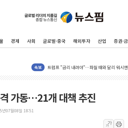
울
경제
사회
글로벌·중국
해외투자
산업
증권·
뉴욕증시 개장 전 특징주...아틀라시안·클
보훈부, 미 DPAA와 MOU… "6·25 미군 실종
트럼프 "금리 내려야"…파월 때와 달리 워시엔
속보
특정 정치인 측근 포항시 정책특보 내정설...포
李 "해남 태양광, 대한민국 다음 100년 밑거
李 대통령, '6시간 마라톤 부동산 2차 회의' 
격 가동…21개 대책 추진
트럼프, 中 겨냥 폴리실리콘 관세 15% 부과
[사진] 빈살만과 에르도안의 만남
25년07월08일 18:51
이란와이어 "이란 최고지도자 위독…곧 사망해
남동발전, 해남군에 국내 최대 규모 400MW 
가
가