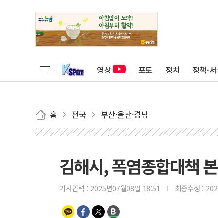
영상
포토
정치
정책·서
홈
전국
부산·울산·경남
김해시, 폭염종합대책 본
기사입력 :
2025년07월08일 18:51
최종수정 :
20