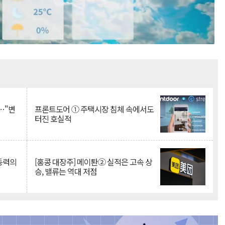
Mute
…"변
프론트도어 ① 주택시장 침체 속에서도
터진 호실적
 동력의
[홍콩 대장주] 메이퇀② 실적은 고속 상
승, 밸류는 역대 저점