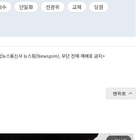
덕수
단일화
선관위
교체
당원
뉴스통신사 뉴스핌(Newspim), 무단 전재-재배포 금지>
맨위로