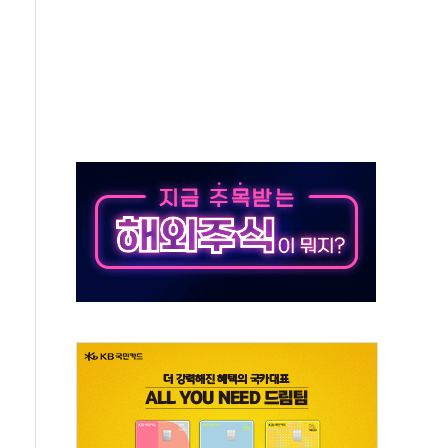
보는 일 없게"…'결혼 페널티' 22개 과제 손본다
터보트 전복…1명 사망·1명 실종
의 날 참석..."국제적 시민 연대로 목소리 내야"
 실종 60대 나흘만에 숨진 채 발견
 살해 10대 아들 체포
' 받아친 정청래…제주 연설서 신경전 고조
지시…與 "적극 환영"·野 "졸속 국정"