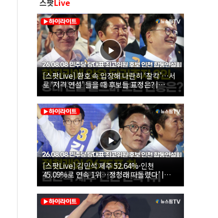
스팟
Live
[스팟Live] 환호 속 입장해 나란히 ‘찰칵’…서
로 ‘저격 연설’ 들을 때 후보들 표정은? |
26.08.08 더불어민주당 당대표·최고위원 후
보 인천 합동연설회
[스팟Live] 김민석 제주 52.64%·인천
45.09%로 연속 1위…정청래 따돌렸다’ |
26.08.08 더불어민주당 당대표·최고위원 후
보 인천 합동연설회