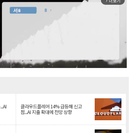
더보기
arrow_forward_ios
Mute
.AI
클라우드플레어 14% 급등해 신고
점...AI 지출 확대에 전망 상향