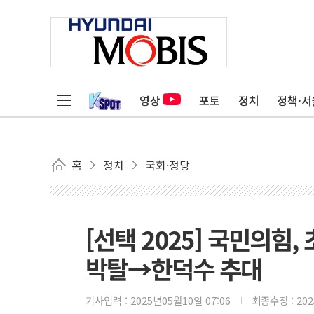
영상
포토
정치
정책·서
홈
정치
국회·정당
[선택 2025] 국민의힘
박탈→한덕수 추대
기사입력 :
2025년05월10일 07:06
최종수정 :
20