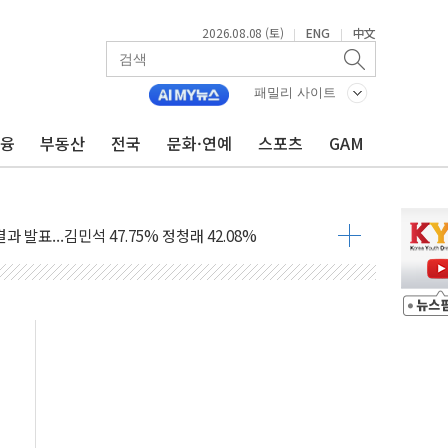
2026.08.08 (토)
ENG
中文
|
|
산사태 주의보'...경북도, 호우 피해·통제구간 없어
패밀리 사이트
%p' 차 재역전 성공...金 45.42% vs 鄭 44.56%
금융
부동산
전국
문화·연예
스포츠
GAM
·정청래·김민석 당대표 후보
 정청래에 승리...47.75% vs 42.08%
과 발표...김민석 47.75% 정청래 42.08%
표...김민석 45.09% 정청래 43.27% 송영길 11.63%
표...김민석 52.64% 정청래 39.89% 송영길 7.47%
0~8.14)
…공습 한계·탄약 부족 현실화
50㎜ 폭우…강원 동해안 강한 비 이어져
 환경미화원 수거차에 치여 사망
동…60대 남성 2명 숨져