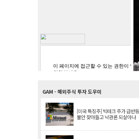
GAM
- 해외주식 투자 도우미
[미국 특징주] 빅테크 주가 급반등..
불안 잦아들고 낙관론 되살아나