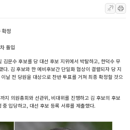
가
李대통령 "결혼 때문에 손해 
가
여수 오동도 인근 해상서 모
추미애, '위안부' 피해자 기림
종 확정
인천 선재도 갯벌서 해루질 중
인천서 말다툼 중 어머니 흉기
절차 돌입
'화합' 꺼낸 김민석에 '뻔뻔
李대통령, ISA 개편 재검토 
0일 김문수 후보를 당 대선 후보 지위에서 박탈하고, 한덕수 무
했다. 김 후보와 한 예비후보간 단일화 협상이 결렬되자 당 지
 이날 전 당원을 대상으로 찬반 투표를 거쳐 최종 확정할 것으
쯤까지 의원총회와 선관위, 비대위를 진행하고 김 후보의 후보
행 중 입당하고, 대선 후보 등록 서류를 제출했다.