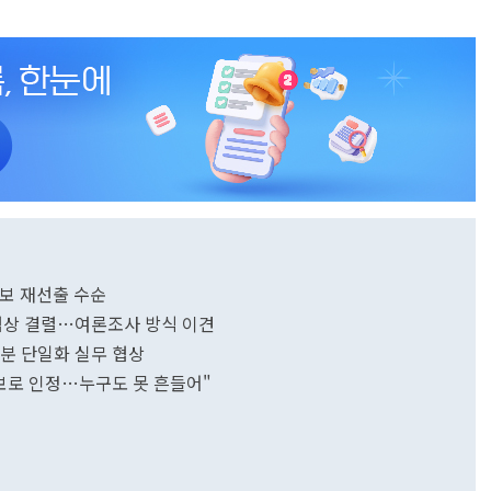
후보 재선출 수순
무 협상 결렬…여론조사 방식 이견
30분 단일화 실무 협상
 후보로 인정…누구도 못 흔들어"