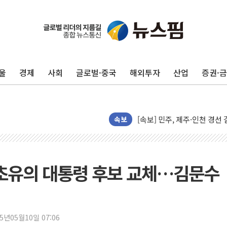
울진·영덕 '호우특보'-포항 '
[종합] 김민석, 정청래에 '0.86
울
경제
사회
글로벌·중국
해외투자
산업
증권·
인천 합동연설회 나선 송영길
김민석, 2주차 제주·인천 경선서
인사하는 김민석 당대표 후보
[속보] 민주, 제주·인천 경선 결
속보
[속보] 민주, 인천 경선 결과 발
[속보] 민주, 제주 경선 결과 발
이번주 국내 주요 금융일정(8.1
, 초유의 대통령 후보 교체…김문수
美, 이란전 출구전략 만지작
강릉·동해·삼척 시간당 최대 
폐기물 수거하다 참변…60대
25년05월10일 07:06
서울 중랑구 주택가서 흉기 난