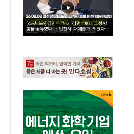
[스팟Live] 김민석 “누가 김민석보다 국정 방
향을 공유했나”…인천서 ‘대체불가’ 외쳤다 |
26.08.08 더불어민주당 당대표·최고위원 후
보 인천 합동연설회