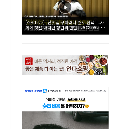
[스팟Live] "전셋집 구하려다 월세 선택"...사
회에 첫발 내디딘 청년의 한탄 | 26.08.06 서울
시 부동산 대토론회