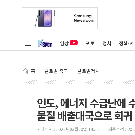
영상
포토
정치
정책·서
홈
글로벌·중국
글로벌정치
인도, 에너지 수급난에 수
물질 배출대국으로 회귀
기사입력 :
2026년03월20일 14:51
최종수정 :
20