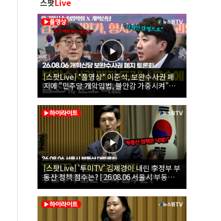
스팟
Live
[스팟Live] *풀영상* 이준석, 보완수사권 폐
지에 "민주당 개악입법, 불안감 가중시켜"｜
26.08.06 개혁신당 보완수사권 폐지 토론회
[스팟Live] '투미TV' 김제경이 내린 李정부 부
동산 정책 점수는? | 26.08.06 서울시 부동산
대토론회