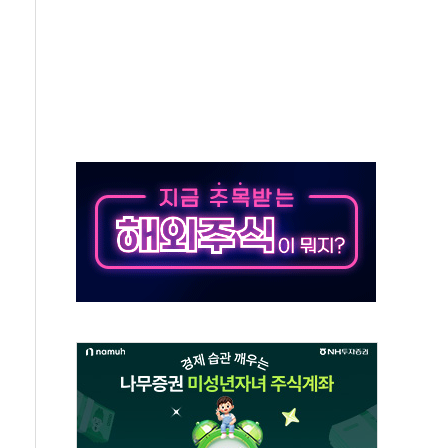
체 발사
영업이익 2조 돌파
율비행 기술로 글로벌 방산 시장 공략"