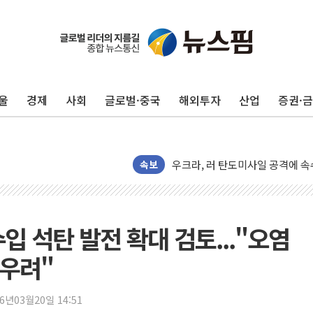
강원·전라권 폭염중대경보 확대…
빚투·레버리지 줄었지만, 반도체 
양주 가전제품 창고서 화재…차량 
[2보] 북한, 원산서 동해상 단거
울
경제
사회
글로벌·중국
해외투자
산업
증권·
종로·중구 오피스 78%가 준공 
법원, '관저 이전 봐주기 감사' 
성폭력 피해자 보호단체, 경찰수
우크라, 러 탄도미사일 공격에 속
속보
"5.18은 북한 지령" 설교한 목사
[종합] 특검, '양평' 원희룡 2
[내일날씨] 절기상 '입추'에 폭염
입 석탄 발전 확대 검토..."오염
제천 바이오밸리 공장 옥상서 불
 우려"
개혁신당 "민주, '盧 수사' 악
CJ온스타일, 2분기 영업익 260
26년03월20일 14:51
AI 연산은 포항, 전력 저장은 영