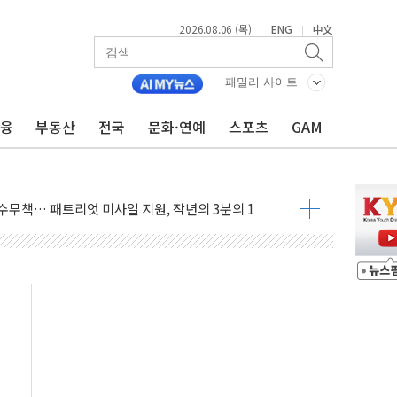
온열질환자 2665명·사망 23명
2026.08.06 (목)
ENG
中文
|
|
두 종목에 코스피 '휘청'
3대·건물 1동 전소
패밀리 사이트
리 탄도미사일 발사
금융
부동산
전국
문화·연예
스포츠
GAM
10년 이상…리뉴얼이 경쟁력 가른다
유병호 구속적부심 기각
사개혁위에 보완수사권 폐지 우려 전달
수무책… 패트리엇 미사일 지원, 작년의 3분의 1
 불구속 송치
차 조사…'당정대 회의' 한동훈·방기선 수사도 속도
 절정…서울 한낮 39도
…30여분 만에 진화
연으로 형사사법 틀 바꿔…국민 불안감 가중"
억원…전년 比 21.2%↑
광…지역펀드 9·10호 확정