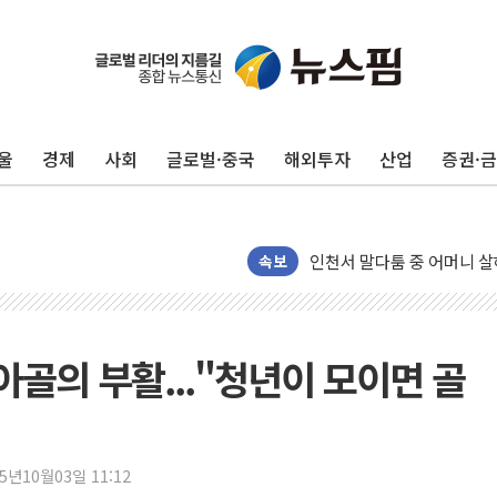
울
경제
사회
글로벌·중국
해외투자
산업
증권·
[종합] 김민석, 정청래에 누적 '
민주당 경북도당위원장에 오중
인천서 말다툼 중 어머니 살
속보
김민석, 강원·대구·경북 경선서
[속보] 민주, 강원·대구·경북 
[속보] 민주, 경북 경선 결과 
아골의 부활..."청년이 모이면 골
[속보] 민주, 대구 경선 결과 
[속보] 민주, 강원 경선 결과 
정재헌 CEO, SKT 장기고
25년10월03일 11:12
최태원, 노소영에 9440억