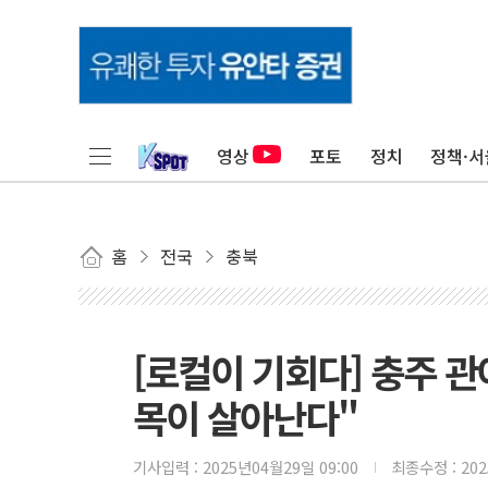
영상
포토
정치
정책·서
홈
전국
충북
[로컬이 기회다] 충주 관
목이 살아난다"
기사입력 :
2025년04월29일 09:00
최종수정 :
20