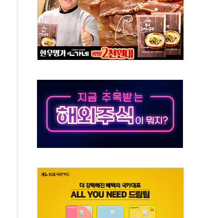
'행복상자' 전달
극기 거꾸로' 논란…이틀만에 철거
 예술·체육요원 최대 33% 감축
 역대 최대폭 감소한 9.4%↓…유통업계 양극화 심화
 특사'로 콜롬비아 대통령 취임식 참석
시간당 30mm 강한 비...호우 피해 없어
방…野 "청년 우롱 기괴" vs 與 "송구한 해프닝"
 2026'서 어린이 과학연극 2편 수상
우스' 잠실점, 직장인 핫플레이스로 부상
정 조율 완료…초고가·비거주 1주택 등 여론 수렴"