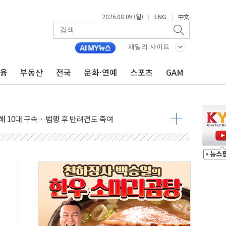
2026.08.09 (일)
ENG
中文
|
|
패밀리 사이트
금융
부동산
전국
문화·연예
스포츠
GAM
1.48%p' 차 선두 유지...金 46.01% vs 鄭 44.53%
기 당선...합산득표율 68.63%
해 10대 구속…범행 후 반려견도 죽여
 정청래에 승리…金 48.54% vs 鄭 44.40%
경선 결과...김민석 48.54% 정청래 44.40%
발표...김민석 47.37% 정청래 45.71% 송영길 6.92%
발표...정청래 47.82% 김민석 46.35% 송영길 5.83%
발표...김민석 50.30% 정청래 41.94% 송영길 7.76%
객 400명 맞이…"마음 잇는 시간 되길"
 지급 확정되나…재상고 앞두고 막판 셈법