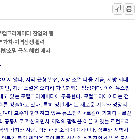
하나금융, 명동 소상공인에 
가
가
인천시 광복절 현수막 '태
병무청, 보충역 전면 손질…
..로컬크리에이터 창업의 힘
홈플러스發 대형마트 판매,
역가치·지역상생 활력
윤준병·이해민 의원, '정부
지방소멸 극복 해법 제시
'호우·산사태 주의보' 울진 
여야, 황희 '버스 하우스' 공
>
풀무원재단, '국제과학연극제
지 않다. 지역 균형 발전, 지방 소멸 대응 기금, 지방 시대
현대그린푸드 '텍사스로드하
왔지만, 지방 소멸은 오히려 가속화되는 양상이다.
이에 뉴스핌
與 "세제개편안 8월 말 당
어내고 있는 로컬크리에이터에 주목한다. 로컬크리에이터는 전
화를 창출하고 있다. 특히 청년에게는 새로운 기회와 성장의
성신여대 교수가 함께하고 있는 뉴스핌의 <로컬이 기회다 - 로컬
지역 공동체로 확산되면서 지역의 활력을 이끌고 있는 로컬크리
역의 가치와 사람, 혁신과 창조의 이야기이다. 정부와 지방자
컬 전문가 등의 제언을 들어 로컬 상생의 실질적인 해법을 모색