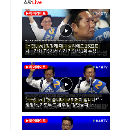
스팟
Live
[스팟Live] 정청래 대구 승리에도 1622표
차…강원·TK 경선 이긴 김민석 1위 수성 |
26.08.09 더불어민주당 당대표·최고위원 후
보 대구·경북 합동연설회
[스팟Live] “맞습니다! 교체해야 합니다!”…
정청래, 지도부 교체 주장 ‘정면돌파’ |
26.08.09 더불어민주당 당대표·최고위원 후
보 대구·경북 합동연설회