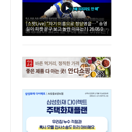
[스팟Live] “자기 이름으로 정당명을…” 송영
길이 피켓 문구 보고 놀란 이유는? | 26.08.09
더불어민주당 당대표·최고위원 후보 대구·경
북 합동연설회