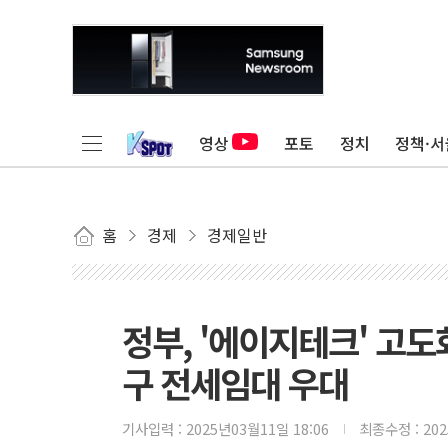
영상
포토
정치
정책·서
홈
경제
경제일반
정부, '에이지테크' 고
구 전세임대 우대
기사입력 :
2025년03월11일 18:06
최종수정 :
20