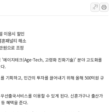
가
개혁신당 "민주, '盧 수사' 악
가
CJ온스타일, 2분기 영업익 260
AI 연산은 포항, 전력 저장은 영
[속보] 북, 동해상으로 미상 발사
텔 이용시 할인
한국투자증권, 국내 최초 상반기 
결혼패널티 해소
[IPO] 니어스랩 "피지컬 AI 자
0만원으로 조정
 '에이지테크(Age-Tech, 고령화 친화기술)' 분야 고도화를
한다.
트를 기획하고, 민간의 투자를 끌어내기 위해 올해 500억원 규
항 우선출국서비스를 이용할 수 있게 된다. 신혼가구나 출산가
 등 혜택을 준다.