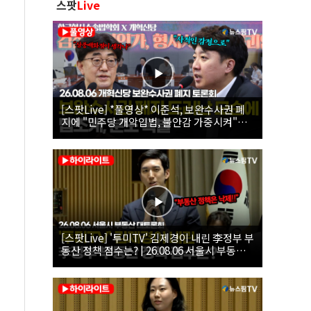
스팟
Live
[스팟Live] *풀영상* 이준석, 보완수사권 폐
지에 "민주당 개악입법, 불안감 가중시켜"｜
26.08.06 개혁신당 보완수사권 폐지 토론회
[스팟Live] '투미TV' 김제경이 내린 李정부 부
동산 정책 점수는? | 26.08.06 서울시 부동산
대토론회