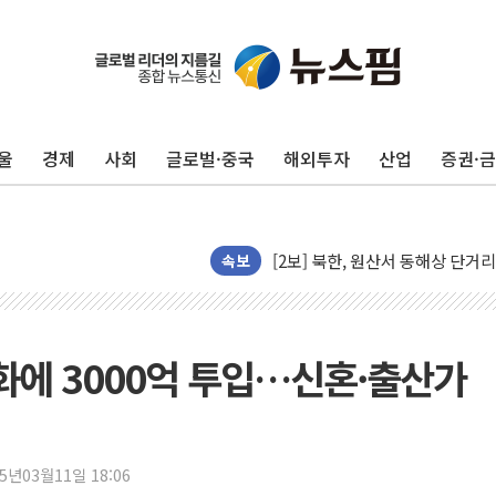
[코인 시황] 비트코인, ETF 
[르포] 39도 폭염 속 잠실 개표소 
강원·전라권 폭염중대경보 확대…
울
경제
사회
글로벌·중국
해외투자
산업
증권·
빚투·레버리지 줄었지만, 반도체 
양주 가전제품 창고서 화재…차량 
[2보] 북한, 원산서 동해상 단거
종로·중구 오피스 78%가 준공 
속보
법원, '관저 이전 봐주기 감사' 
성폭력 피해자 보호단체, 경찰수
우크라, 러 탄도미사일 공격에 속
도화에 3000억 투입…신혼·출산가
"5.18은 북한 지령" 설교한 목사
[종합] 특검, '양평' 원희룡 2
[내일날씨] 절기상 '입추'에 폭염
25년03월11일 18:06
제천 바이오밸리 공장 옥상서 불