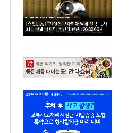
[스팟Live] "전셋집 구하려다 월세 선택"...사
회에 첫발 내디딘 청년의 한탄 | 26.08.06 서울
시 부동산 대토론회