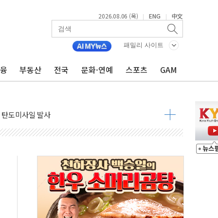
2026.08.06 (목)
ENG
中文
|
|
자금 유입에도 박스권…美 암호화폐 법안 처리 여부도 변수
시위 '62일째'..."대부분 여기서 상주"
패밀리 사이트
온열질환자 2665명·사망 23명
금융
부동산
전국
문화·연예
스포츠
GAM
두 종목에 코스피 '휘청'
3대·건물 1동 전소
리 탄도미사일 발사
10년 이상…리뉴얼이 경쟁력 가른다
유병호 구속적부심 기각
사개혁위에 보완수사권 폐지 우려 전달
수무책… 패트리엇 미사일 지원, 작년의 3분의 1
 불구속 송치
차 조사…'당정대 회의' 한동훈·방기선 수사도 속도
 절정…서울 한낮 39도
…30여분 만에 진화