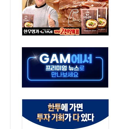
연으로 형사사법 틀 바꿔…국민 불안감 가중"
억원…전년 比 21.2%↑
광…지역펀드 9·10호 확정
체 발사
영업이익 2조 돌파
율비행 기술로 글로벌 방산 시장 공략"