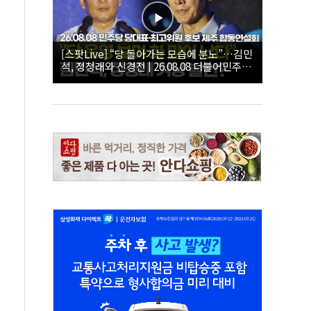
[스팟Live] “당 돌아가는 모습에 분노”…김민
석, 정청래와 신경전 | 26.08.08 더불어민주당
당대표·최고위원 후보 제주 합동연설회