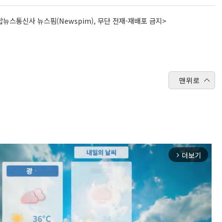
뉴스통신사 뉴스핌(Newspim), 무단 전재-재배포 금지>
맨위로
더보기
arrow_forward_ios