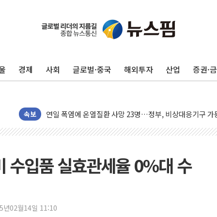
울
경제
사회
글로벌·중국
해외투자
산업
증권·
李대통령, ISA 개편 재검토 지시…與 "적극 환영"·野 "졸
동해중부 전 해상 풍랑주의보…10일까지 최대 3.5m 높은
연일 폭염에 온열질환 사망 23명…정부, 비상대응기구 가
속보
中 전방위 아파트 부양, 수도 베이징도 부동산 규제 철폐
인제 용대리 계곡서 수위 상승으로 피서객 7명 고립…전원
동해시, 11~14일 '별똥별 멍' 운영…페르세우스 유성우 
미 수입품 실효관세율 0%대 수
강원 중·남부 동해안 시간당 50mm 이상 폭우…호우경보
청양 밭에서 일하던 90대 숨져…온열질환 여부 조사
폭염에 車 운전면허 기능시험 오전 집중 편성…체감온도 3
25년02월14일 11:10
李대통령, 'ISA·주가누르기 방지법' 전면 재검토 지시