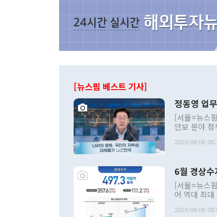
[뉴스핌 베스트 기사]
정동영 업무
[서울=뉴스핌
안보 분야 정
평화공존 발전
2026-08-06 06:
발언 중에는 
언한 것이 있
령은 공개적으
6월 경상수
주의적 희망에
관의 대북 정
[서울=뉴스핌
관 부처 장관
어 역대 최대
관의 무리한 
출 호조로 월
다. [정동영 통일부 장관이 지난달 23일 오후 서울 종로구 정부서울청사에
2026-08-06 08:
료=한국은행] 한국은행이 6일 발표한 '2026년 6월 국제수지(잠정)'에