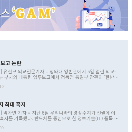
보고 논란
] 유신모 외교전문기자 = 청와대 영빈관에서 5일 열린 외교·
부 부처의 대통령 업무보고에서 정동영 통일부 장관의 '한반도
 구상'과 업무보고 발언이 논란을 빚고 있다. 이날 정 장관의
10
정부 내 조율을 거치지 않은 사안을 정책으로 추진하겠다고 공
는가 하면 사실 관계에 맞지 않은 설명도 있었다. 이재명 대통
로 신중을 기해 달라고 경고했고, 조현 외교부 장관은 '이상
지 최대 흑자
 근거한 비현실적 구상'이라는 비판을 내놨다. 그동안 정 장
책 관련 발언이 물의를 빚은 적은 여러 번 있지만 대통령과 유
] 박가연 기자 = 지난 6월 우리나라의 경상수지가 전월에 이
이 공개적으로 부정적 입장을 표명한 것은 이례적이다. 정 장
 흑자를 기록했다. 반도체를 중심으로 한 정보기술(IT) 품목 수
대북 접근법과 월권을 제어해야 한다는 목소리도 높아지고 있
간 상품수출이 처음으로 1000억달러를 넘어선 영향이다. [자
00
 따르