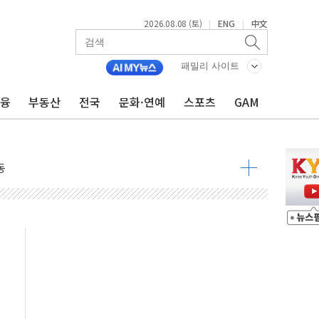
2026.08.08 (토)
ENG
中文
|
|
패밀리 사이트
금융
부동산
전국
문화·연예
스포츠
GAM
속 국정"
 물결
동
 구조
관측
 발효
8도 넘으면 중단