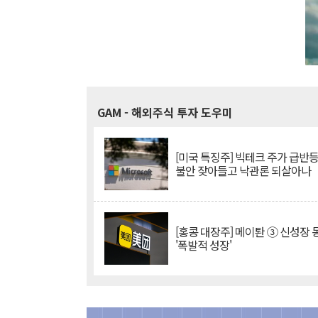
GAM
- 해외주식 투자 도우미
[미국 특징주] 빅테크 주가 급반등..
불안 잦아들고 낙관론 되살아나
[홍콩 대장주] 메이퇀 ③ 신성장
'폭발적 성장'