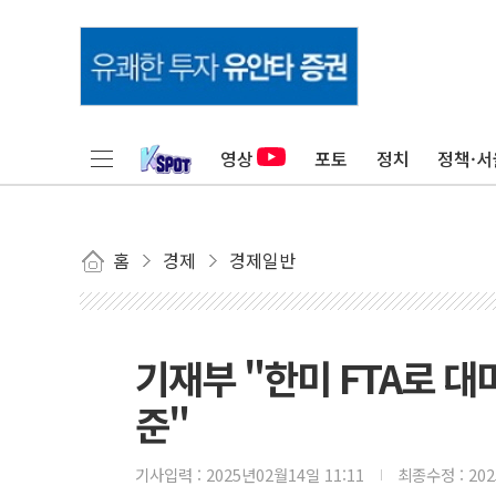
영상
포토
정치
정책·서
홈
경제
경제일반
기재부 "한미 FTA로 대
준"
기사입력 :
2025년02월14일 11:11
최종수정 :
20