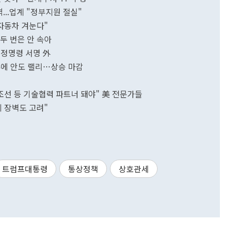
...업계 "정부지원 절실"
본 자동차 겨눈다"
.두 번은 안 속아
 행정명령 서명 外
류에 안도 랠리…상승 마감
"韓, 트럼프 관세 설득할 정상 없어 위험...조선 등 기술협력 파트너 돼야" 美 전문가들
세 장벽도 고려"
트럼프대통령
통상정책
상호관세