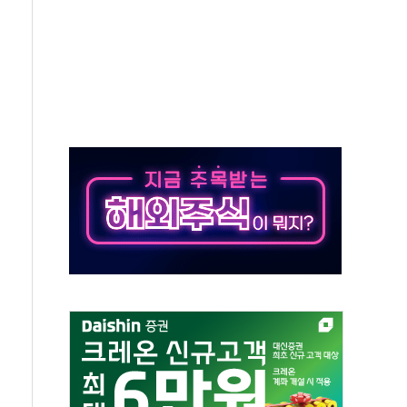
해소될 듯
것"
지대' 우려
타진
청래 '격차 확대'
최고치
 요구
낮아지며 상승… STOXX 600 지수는 나흘 연속 최고치