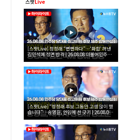
스팟
Live
[스팟Live] 정청래 “뻔뻔하다”…‘화합’ 꺼낸
김민석에 정면 반격 | 26.08.08 더불어민주당
당대표·최고위원 후보 제주 합동연설회
[스팟Live] “정청래 후보 그동안 고생 많이 했
습니다”…송영길, 연임에 선 긋기 | 26.08.08
더불어민주당 당대표·최고위원 후보 제주 합
동연설회