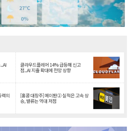
Mute
.AI
클라우드플레어 14% 급등해 신고
점...AI 지출 확대에 전망 상향
 동력의
[홍콩 대장주] 메이퇀② 실적은 고속 상
승, 밸류는 역대 저점