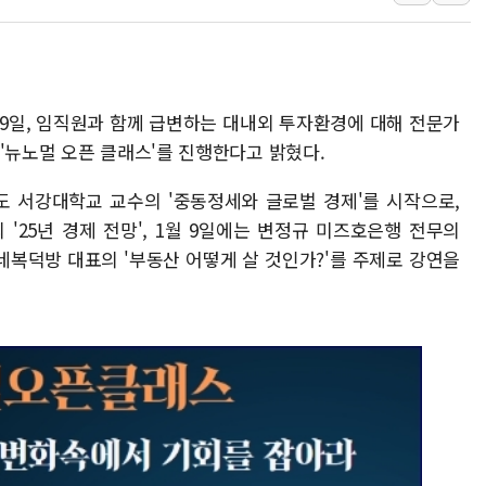
李대통령, ISA 개편 재검토 
동해중부 전 해상 풍랑주의보…
연일 폭염에 온열질환 사망 
中 전방위 아파트 부양, 수도
29일, 임직원과 함께 급변하는 대내외 투자환경에 대해 전문가
인제 용대리 계곡서 수위 상
'뉴노멀 오픈 클래스'를 진행한다고 밝혔다.
동해시, 11~14일 '별똥별
현도 서강대학교 교수의 '중동정세와 글로벌 경제'를 시작으로,
강원 중·남부 동해안 시간당
'25년 경제 전망', 1월 9일에는 변정규 미즈호은행 전무의
수네복덕방 대표의 '부동산 어떻게 살 것인가?'를 주제로 강연을