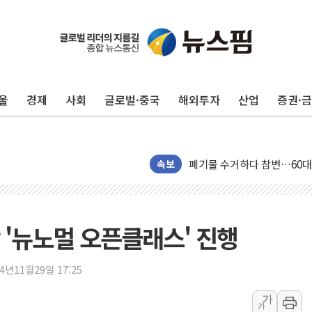
[속보] 민주, 인천 경선 결과 발
[속보] 민주, 제주 경선 결과 발
이번주 국내 주요 금융일정(8.1
울
경제
사회
글로벌·중국
해외투자
산업
증권·
美, 이란전 출구전략 만지작
강릉·동해·삼척 시간당 최대 
폐기물 수거하다 참변…60대
속보
서울 중랑구 주택가서 흉기 난
李대통령 "결혼 때문에 손해 
여수 오동도 인근 해상서 모
 '뉴노멀 오픈클래스' 진행
추미애, '위안부' 피해자 기림
인천 선재도 갯벌서 해루질 중
24년11월29일 17:25
인천서 말다툼 중 어머니 흉기
가
'화합' 꺼낸 김민석에 '뻔뻔
가