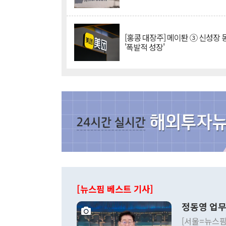
[홍콩 대장주] 메이퇀 ③ 신성장
'폭발적 성장'
[뉴스핌 베스트 기사]
정동영 업무
[서울=뉴스핌