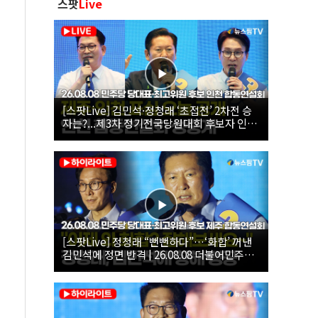
스팟
Live
[스팟Live] 김민석·정청래 ‘초접전’ 2차전 승
자는?...제3차 정기전국당원대회 후보자 인천
합동연설회 생중계 | 26.08.08
[스팟Live] 정청래 “뻔뻔하다”…‘화합’ 꺼낸
김민석에 정면 반격 | 26.08.08 더불어민주당
당대표·최고위원 후보 제주 합동연설회