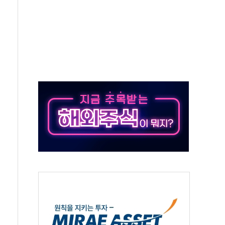
지시…與 "적극 환영"·野 "졸속 국정"
10일까지 최대 3.5m 높은 물결
23명…정부, 비상대응기구 가동
 베이징도 부동산 규제 철폐
승으로 피서객 7명 고립…전원 구조
 멍' 운영…페르세우스 유성우 관측
 50mm 이상 폭우…호우경보 발효