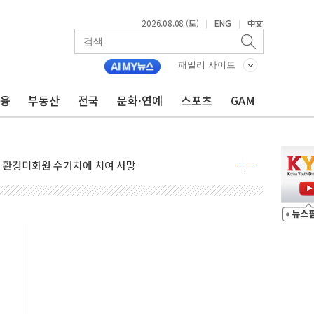
2026.08.08 (토)
ENG
中文
|
|
표...김민석 45.09% 정청래 43.27% 송영길 11.63%
패밀리 사이트
표...김민석 52.64% 정청래 39.89% 송영길 7.47%
0~8.14)
금융
부동산
전국
문화·연예
스포츠
GAM
…공습 한계·탄약 부족 현실화
50㎜ 폭우…강원 동해안 강한 비 이어져
 환경미화원 수거차에 치여 사망
동…60대 남성 2명 숨져
보는 일 없게"…'결혼 페널티' 22개 과제 손본다
터보트 전복…1명 사망·1명 실종
의 날 참석..."국제적 시민 연대로 목소리 내야"
 실종 60대 나흘만에 숨진 채 발견
 살해 10대 아들 체포
' 받아친 정청래…제주 연설서 신경전 고조