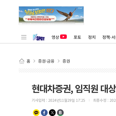
영상
포토
정치
정책·서
홈
증권·금융
증권
현대차증권, 임직원 대상
기사입력 :
2024년11월29일 17:25
최종수정 :
20