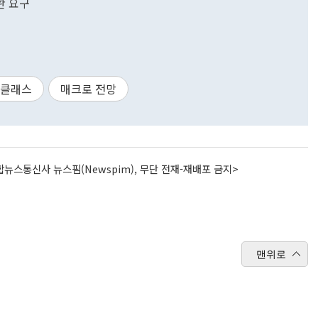
완 요구
픈클래스
매크로 전망
뉴스통신사 뉴스핌(Newspim), 무단 전재-재배포 금지>
맨위로