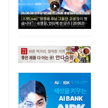
[스팟Live] “정청래 후보 그동안 고생 많이 했
습니다”…송영길, 연임에 선 긋기 | 26.08.08
더불어민주당 당대표·최고위원 후보 제주 합
동연설회