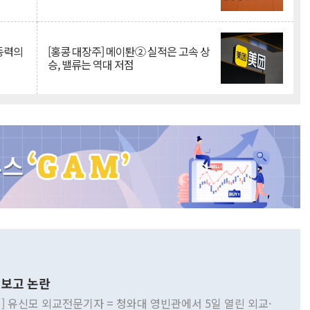
 동력의
[홍콩 대장주] 메이퇀② 실적은 고속 상
승, 밸류는 역대 저점
보고 논란
] 유신모 외교전문기자 = 청와대 영빈관에서 5일 열린 외교·