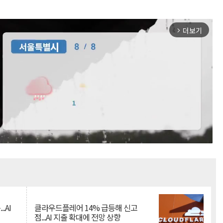
더보기
arrow_forward_ios
Mute
.AI
클라우드플레어 14% 급등해 신고
점...AI 지출 확대에 전망 상향