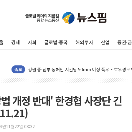
동해중부 전 해상 풍랑주의보…10일까지 최대 3.5m 높은
연일 폭염에 온열질환 사망 23명…정부, 비상대응기구 가
中 전방위 아파트 부양, 수도 베이징도 부동산 규제 철폐
울
경제
사회
글로벌·중국
해외투자
산업
증권·
인제 용대리 계곡서 수위 상승으로 피서객 7명 고립…전원
동해시, 11~14일 '별똥별 멍' 운영…페르세우스 유성우 
강원 중·남부 동해안 시간당 50mm 이상 폭우…호우경보
청양 밭에서 일하던 90대 숨져…온열질환 여부 조사
속보
폭염에 車 운전면허 기능시험 오전 집중 편성…체감온도 3
李대통령, 'ISA·주가누르기 방지법' 전면 재검토 지시
'호우 특보' 경북 울진 시간당 20~30mm 강한 비...가뭄 
 상법 개정 반대' 한경협 사장단 긴
주말 무더위·열대야 지속…내륙 곳곳 소나기
1.21)
오세훈 "용산공원 주택 검토, 민주당 스스로 원칙 뒤집는 
충북 주말 무더위 지속…청주·진천 35도, 곳곳 소나기
24년11월22일 08:32
10월 보완수사권 폐지·공소청 출범…피해자들 '범죄 사각