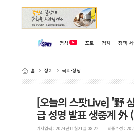
영상
포토
정치
정책·서
홈
정치
국회·정당
[오늘의 스팟Live] '野
급 성명 발표 생중계 外 (1
기사입력 :
2024년11월21일 08:22
최종수정 :
20