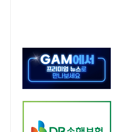
타진
청래 '격차 확대'
최고치
 요구
낮아지며 상승… STOXX 600 지수는 나흘 연속 최고치
세