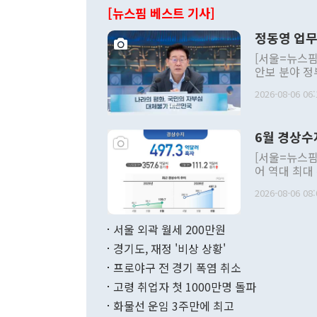
[뉴스핌 베스트 기사]
정동영 업무
[서울=뉴스핌
안보 분야 정
평화공존 발전
2026-08-06 06:
발언 중에는 
언한 것이 있
령은 공개적으
6월 경상수
주의적 희망에
관의 대북 정
[서울=뉴스핌
관 부처 장관
어 역대 최대
관의 무리한 
출 호조로 월
다. [정동영 통일부 장관이 지난달 23일 오후 서울 종로구 정부서울청사에
2026-08-06 08:
료=한국은행] 한국은행이 6일 발표한 '2026년 6월 국제수지(잠정)'에
서 취임 1주년 
면 지난 6월
부 장관 권한
1000만달러
서울 외곽 월세 200만원
발전 구상'을
이에 따라 올
적 갈등 해결
경기도, 재정 '비상 상황'
했다. 경상수
결과 혐오의 
9000만달러
프로야구 전 경기 폭염 취소
년간의 CVI
지 기준 상품
고령 취업자 첫 1000만명 돌파
무너졌다고도 
며 월간 기준
현실을 바꾸는
달러로 38.
화물선 운임 3주만에 최고
를 평화 체제