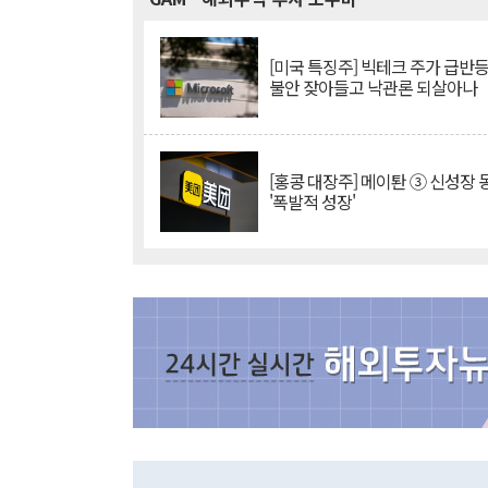
[미국 특징주] 빅테크 주가 급반등..
불안 잦아들고 낙관론 되살아나
[홍콩 대장주] 메이퇀 ③ 신성장
'폭발적 성장'