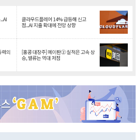
Mute
.AI
클라우드플레어 14% 급등해 신고
점...AI 지출 확대에 전망 상향
 동력의
[홍콩 대장주] 메이퇀② 실적은 고속 상
승, 밸류는 역대 저점