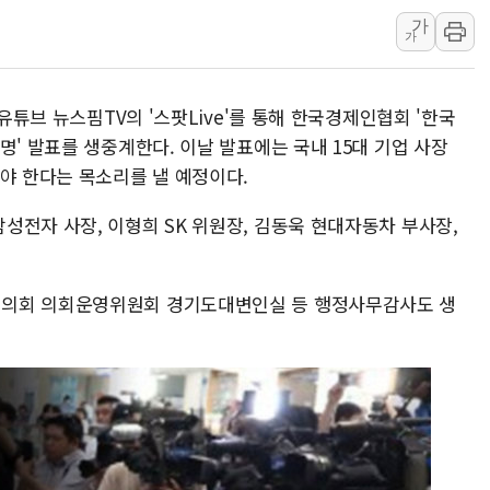
가
한상협, 업계 개인정보 보안 새판 짠다…'자율규제단체' 
가
민주당, 오늘 제주·인천 경선 발표...김민석 '재역전' vs 정
뉴욕증시, 고용 쇼크에 금리 인상 우려 후퇴…S&P500 
 유튜브 뉴스핌TV의 '스팟Live'를 통해 한국경제인협회 '한국
트럼프, 쿡 연준 이사 해임 재추진…"26일까지 의혹 소명"
명' 발표를 생중계한다. 이날 발표에는 국내 15대 기업 사장
유럽증시, 美 고용 예상 밖 부진에 연준 금리 인상 가능성 
야 한다는 목소리를 낼 예정이다.
미 연준 매파 기세 꺾이나…고용 감소에 9월 동결 전망 우
성전자 사장, 이형희 SK 위원장, 김동욱 현대자동차 부사장,
도의회 의회운영위원회 경기도대변인실 등 행정사무감사도 생