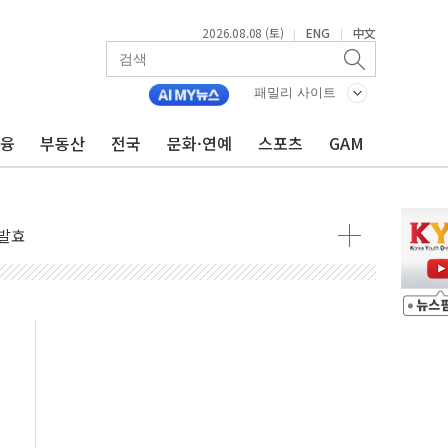
2026.08.08 (토)
ENG
中文
|
|
 물결
동
패밀리 사이트
금융
부동산
전국
문화·연예
스포츠
GAM
 구조
관측
 발효
8도 넘으면 중단
해소될 듯
것"
지대' 우려