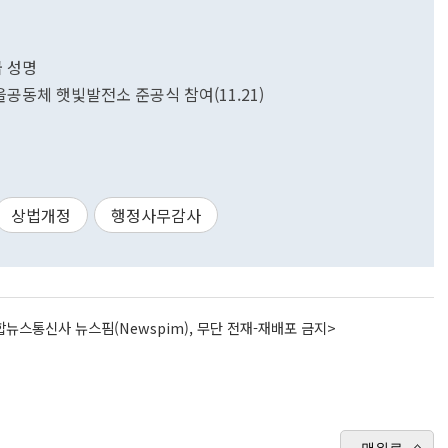
급 성명
을공동체 햇빛발전소 준공식 참여(11.21)
상법개정
행정사무감사
뉴스통신사 뉴스핌(Newspim), 무단 전재-재배포 금지>
맨위로