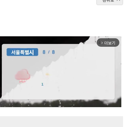
더보기
arrow_forward_ios