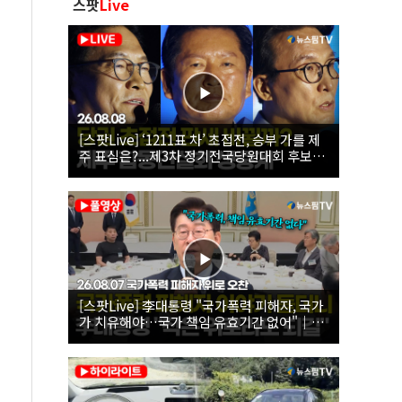
스팟
Live
[스팟Live] ‘1211표 차’ 초접전, 승부 가를 제
주 표심은?...제3차 정기전국당원대회 후보자
제주 합동연설회 생중계 | 26.08.08
[스팟Live] 李대통령 "국가폭력 피해자, 국가
가 치유해야…국가 책임 유효기간 없어"｜
26.08.07 국가폭력 피해자 위로 오찬