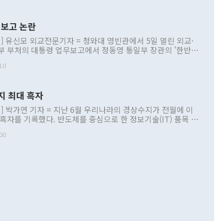
보고 논란
] 유신모 외교전문기자 = 청와대 영빈관에서 5일 열린 외교·
부 부처의 대통령 업무보고에서 정동영 통일부 장관의 '한반도
 구상'과 업무보고 발언이 논란을 빚고 있다. 이날 정 장관의
10
정부 내 조율을 거치지 않은 사안을 정책으로 추진하겠다고 공
는가 하면 사실 관계에 맞지 않은 설명도 있었다. 이재명 대통
로 신중을 기해 달라고 경고했고, 조현 외교부 장관은 '이상
지 최대 흑자
 근거한 비현실적 구상'이라는 비판을 내놨다. 그동안 정 장
책 관련 발언이 물의를 빚은 적은 여러 번 있지만 대통령과 유
] 박가연 기자 = 지난 6월 우리나라의 경상수지가 전월에 이
이 공개적으로 부정적 입장을 표명한 것은 이례적이다. 정 장
 흑자를 기록했다. 반도체를 중심으로 한 정보기술(IT) 품목 수
대북 접근법과 월권을 제어해야 한다는 목소리도 높아지고 있
간 상품수출이 처음으로 1000억달러를 넘어선 영향이다. [자
00
 따르
기자간담회를 하고 있다. [사진=통일부] 2026.07.23 ◆통일
 경상수지는 497억3000만달러 흑자로 집계됐다. 전월(386억
 넘어선 주장 정 장관은 이날 업무보고에서 '한반도 평화공존
)에 이어 두 달 연속 월간 기준 역대 최대 기록을 갈아치웠다.
 설명하면서 이재명 정부 2년차 핵심 과제로 상호 존중·평화
해 상반기 누적 경상수지 흑자는 1910억1000만달러를 기록
·핵 없는 한반도 등 3대 기본 방향을 제시했다. 정 장관은 "대
지 흑자를 견인한 것은 상품수지다. 6월 상품수지는 478억
언어는 멈춰야 한다"면서 주적 용어 대체를 주장했다. 지난 25
 흑자를 기록하며 전월에 이어 역대 최대를 다시 썼다. 국제수
D(완전하고 검증가능하며 되돌릴 수 없는 비핵화) 구도는 이미
수출은 1123억7000만달러로 전년 동월 대비 84.5% 증가하
했다. 또 "현 시점에서 흘러간 선(先)비핵화만 되뇌는 것은
 처음으로 1000억달러를 넘어섰다. 상품수입은 644억8000만
 데 힘이 되지 않는다"고 주장했다. 정 장관은 또 "정전 체제
6% 늘었다. 통관 기준으로는 반도체 수출이 전년 동월 대비
로 바꾸는 논의에 착수하겠다"면서 "북·미 정상회담 견인과