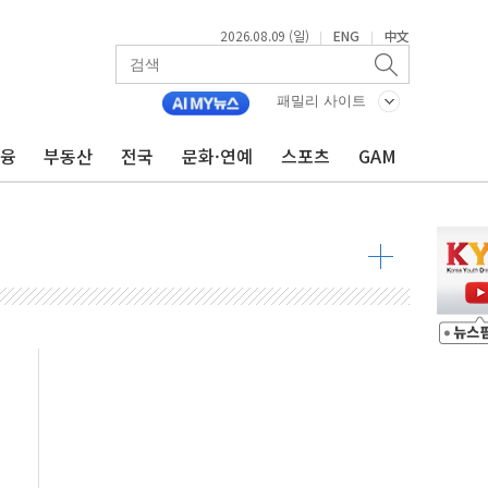
2026.08.09 (일)
ENG
中文
|
|
투입…고수온 양식장 복구·지원 '총력'
산사태 주의보'...경북도, 호우 피해·통제구간 없어
패밀리 사이트
%p' 차 재역전 성공...金 45.42% vs 鄭 44.56%
금융
부동산
전국
문화·연예
스포츠
GAM
·정청래·김민석 당대표 후보
 정청래에 승리...47.75% vs 42.08%
과 발표...김민석 47.75% 정청래 42.08%
표...김민석 45.09% 정청래 43.27% 송영길 11.63%
표...김민석 52.64% 정청래 39.89% 송영길 7.47%
0~8.14)
…공습 한계·탄약 부족 현실화
50㎜ 폭우…강원 동해안 강한 비 이어져
 환경미화원 수거차에 치여 사망
동…60대 남성 2명 숨져