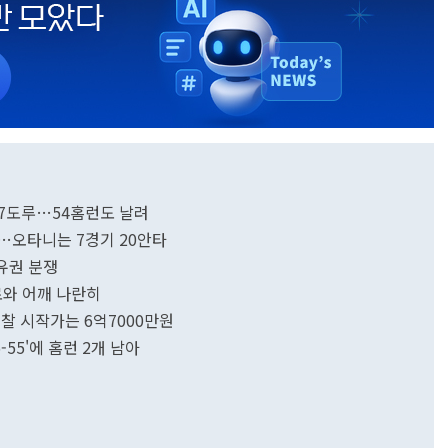
 57도루…54홈런도 날려
8호…오타니는 7경기 20안타
소유권 분쟁
이치로와 어깨 나란히
입찰 시작가는 6억7000만원
5-55'에 홈런 2개 남아