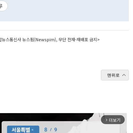
루
뉴스통신사 뉴스핌(Newspim), 무단 전재-재배포 금지>
맨위로
더보기
arrow_forward_ios