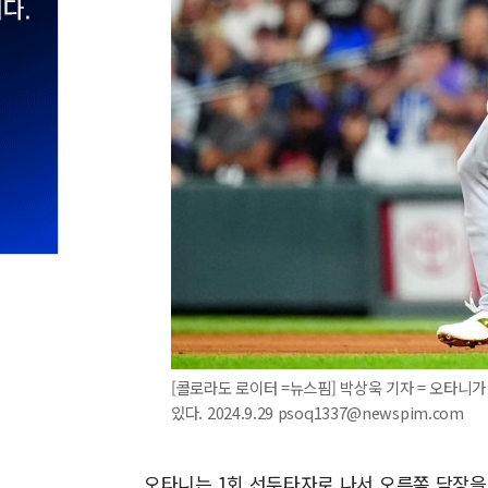
[콜로라도 로이터 =뉴스핌] 박상욱 기자 = 오타니가
있다. 2024.9.29 psoq1337@newspim.com
오타니는 1회 선두타자로 나서 오른쪽 담장을