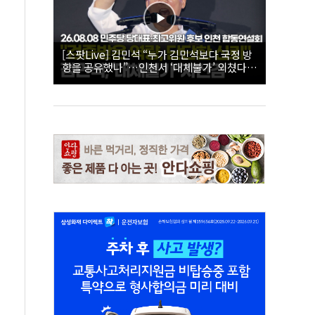
[스팟Live] 김민석 “누가 김민석보다 국정 방
향을 공유했나”…인천서 ‘대체불가’ 외쳤다 |
26.08.08 더불어민주당 당대표·최고위원 후
보 인천 합동연설회