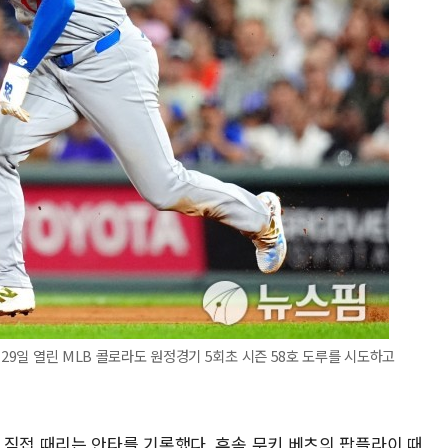
 29일 열린 MLB 콜로라도 원정경기 5회초 시즌 58호 도루를 시도하고
 직접 때리는 안타를 기록했다. 후속 무키 베츠의 팝플라이 때