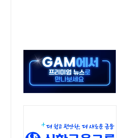
보는 일 없게"…'결혼 페널티' 22개 과제 손본다
터보트 전복…1명 사망·1명 실종
의 날 참석..."국제적 시민 연대로 목소리 내야"
 실종 60대 나흘만에 숨진 채 발견
 살해 10대 아들 체포
' 받아친 정청래…제주 연설서 신경전 고조