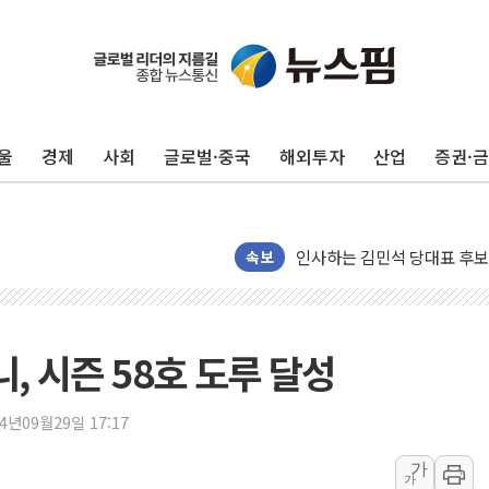
포항시 재난예산 40억 긴급 
울진·영덕 '호우특보'-포항 '
[종합] 김민석, 정청래에 '0.86
울
경제
사회
글로벌·중국
해외투자
산업
증권·
인천 합동연설회 나선 송영길
김민석, 2주차 제주·인천 경선서
인사하는 김민석 당대표 후보
[속보] 민주, 제주·인천 경선 결
속보
[속보] 민주, 인천 경선 결과 발
[속보] 민주, 제주 경선 결과 발
이번주 국내 주요 금융일정(8.1
니, 시즌 58호 도루 달성
美, 이란전 출구전략 만지작
강릉·동해·삼척 시간당 최대 
24년09월29일 17:17
폐기물 수거하다 참변…60대
가
가
서울 중랑구 주택가서 흉기 난