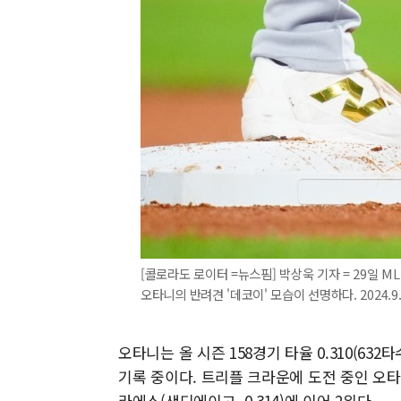
[콜로라도 로이터 =뉴스핌] 박상욱 기자 = 29일 
오타니의 반려견 '데코이' 모습이 선명하다. 2024.9.2
오타니는 올 시즌 158경기 타율 0.310(632타수
기록 중이다. 트리플 크라운에 도전 중인 오
라에스(샌디에이고, 0.314)에 이어 2위다.