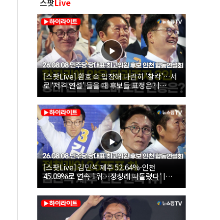
스팟
Live
[스팟Live] 환호 속 입장해 나란히 ‘찰칵’…서
로 ‘저격 연설’ 들을 때 후보들 표정은? |
26.08.08 더불어민주당 당대표·최고위원 후
보 인천 합동연설회
[스팟Live] 김민석 제주 52.64%·인천
45.09%로 연속 1위…정청래 따돌렸다’ |
26.08.08 더불어민주당 당대표·최고위원 후
보 인천 합동연설회