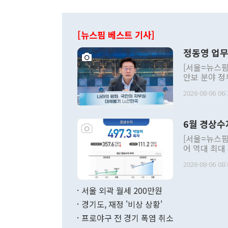
[뉴스핌 베스트 기사]
정동영 업무
[서울=뉴스핌
안보 분야 정
평화공존 발전
2026-08-06 06:
발언 중에는 
언한 것이 있
령은 공개적으
6월 경상수
주의적 희망에
관의 대북 정
[서울=뉴스핌
관 부처 장관
어 역대 최대
관의 무리한 
출 호조로 월
다. [정동영 통일부 장관이 지난달 23일 오후 서울 종로구 정부서울청사에
2026-08-06 08:
료=한국은행] 한국은행이 6일 발표한 '2026년 6월 국제수지(잠정)'에
서 취임 1주년 
면 지난 6월
부 장관 권한
1000만달러
서울 외곽 월세 200만원
발전 구상'을
이에 따라 올
적 갈등 해결
경기도, 재정 '비상 상황'
했다. 경상수
결과 혐오의 
9000만달러
프로야구 전 경기 폭염 취소
년간의 CVI
지 기준 상품