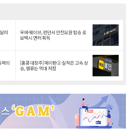
Mute
억달러
우버·웨이브, 런던서 안전요원 탑승 로
보택시 면허 획득
 동력의
[홍콩 대장주] 메이퇀② 실적은 고속 상
승, 밸류는 역대 저점