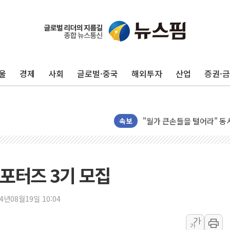
현대리바트, '2026 코리
[K메이커] 코셔에서 할랄까지
[특징주] 비철금속 업종 1
울
경제
사회
글로벌·중국
해외투자
산업
증권·
흥국자산운용, 코스닥 성장주
외국인 돌아왔지만 …'삼전
"월가 큰손들을 털어라" 동
미래에셋자산운용 "변동성 커
속보
반도체 대형주 급락에 코스
카카오뱅크 '모임통장'의 락인
더본코리아 홍콩반점, '부산
포터즈 3기 모집
LGU+, 국내 IDaaS 최초
24년08월19일 10:04
환율 100원 빠지면 현대차 영
가
가
국내 최대 400MW 규모 해