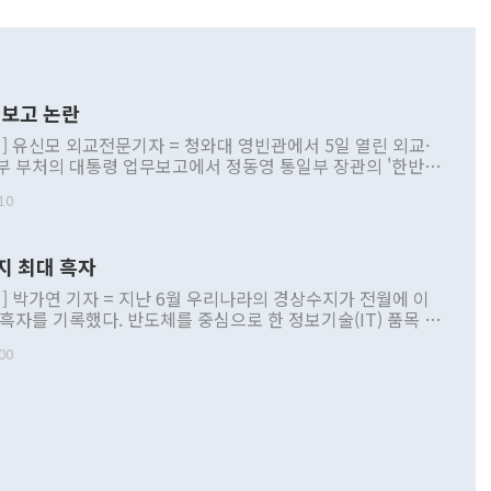
보고 논란
] 유신모 외교전문기자 = 청와대 영빈관에서 5일 열린 외교·
부 부처의 대통령 업무보고에서 정동영 통일부 장관의 '한반도
 구상'과 업무보고 발언이 논란을 빚고 있다. 이날 정 장관의
10
정부 내 조율을 거치지 않은 사안을 정책으로 추진하겠다고 공
는가 하면 사실 관계에 맞지 않은 설명도 있었다. 이재명 대통
로 신중을 기해 달라고 경고했고, 조현 외교부 장관은 '이상
지 최대 흑자
 근거한 비현실적 구상'이라는 비판을 내놨다. 그동안 정 장
책 관련 발언이 물의를 빚은 적은 여러 번 있지만 대통령과 유
] 박가연 기자 = 지난 6월 우리나라의 경상수지가 전월에 이
이 공개적으로 부정적 입장을 표명한 것은 이례적이다. 정 장
 흑자를 기록했다. 반도체를 중심으로 한 정보기술(IT) 품목 수
대북 접근법과 월권을 제어해야 한다는 목소리도 높아지고 있
간 상품수출이 처음으로 1000억달러를 넘어선 영향이다. [자
00
 따르
기자간담회를 하고 있다. [사진=통일부] 2026.07.23 ◆통일
 경상수지는 497억3000만달러 흑자로 집계됐다. 전월(386억
 넘어선 주장 정 장관은 이날 업무보고에서 '한반도 평화공존
)에 이어 두 달 연속 월간 기준 역대 최대 기록을 갈아치웠다.
 설명하면서 이재명 정부 2년차 핵심 과제로 상호 존중·평화
해 상반기 누적 경상수지 흑자는 1910억1000만달러를 기록
·핵 없는 한반도 등 3대 기본 방향을 제시했다. 정 장관은 "대
지 흑자를 견인한 것은 상품수지다. 6월 상품수지는 478억
언어는 멈춰야 한다"면서 주적 용어 대체를 주장했다. 지난 25
 흑자를 기록하며 전월에 이어 역대 최대를 다시 썼다. 국제수
D(완전하고 검증가능하며 되돌릴 수 없는 비핵화) 구도는 이미
수출은 1123억7000만달러로 전년 동월 대비 84.5% 증가하