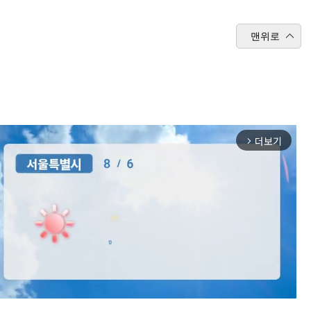
맨위로
더보기
arrow_forward_ios