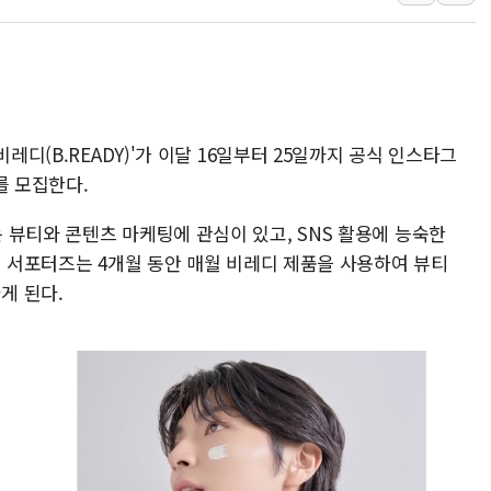
카카오, 'AI 수익화' 내년
경찰, '홍명보 감독 선임 의
삼성전자, FMS 2026서 차
LX하우시스 "역대급 폭염에
레디(B.READY)'가 이달 16일부터 25일까지 공식 인스타그
일 안 하고 '초과근무 수당'
를 모집한다.
토마토시스템 조길주·이강찬
 뷰티와 콘텐츠 마케팅에 관심이 있고, SNS 활용에 능숙한
된 서포터즈는 4개월 동안 매월 비레디 제품을 사용하여 뷰티
게 된다.