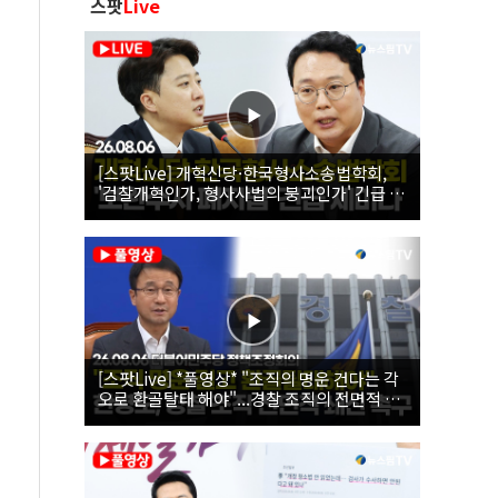
스팟
Live
[스팟Live] 개혁신당·한국형사소송법학회,
'검찰개혁인가, 형사사법의 붕괴인가' 긴급 세
미나｜26.08.06
[스팟Live] *풀영상* "조직의 명운 건다는 각
오로 환골탈태 해야"...경찰 조직의 전면적 쇄
신 촉구한 한병도 | 26.08.06 더불어민주당 정
책조정회의