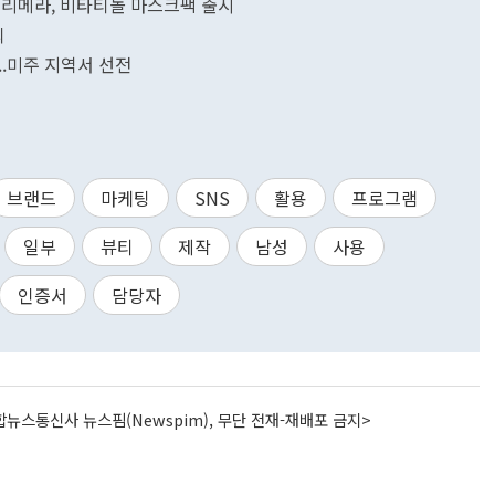
프리메라, 비타티놀 마스크팩 출시
최
..미주 지역서 선전
브랜드
마케팅
SNS
활용
프로그램
일부
뷰티
제작
남성
사용
인증서
담당자
뉴스통신사 뉴스핌(Newspim), 무단 전재-재배포 금지>