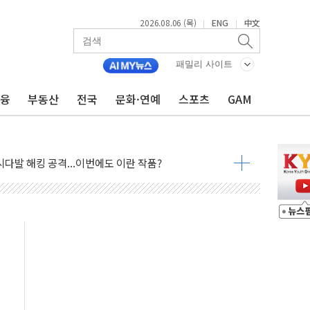
2026.08.06 (목)
ENG
中文
|
|
아빌드위크' 참가…리모델링 상담 제공
…대상, 종가가 넘은 건 국경 아닌 '식문화 장벽'
패밀리 사이트
1% 급등…구리 가격 상승 전망 부각
금융
부동산
전국
문화·연예
스포츠
GAM
 담은 채권혼합 펀드 2종 출시
·하이닉스'는 사고 급등주는 팔았다
시다발 해킹 공격...이번에도 이란 작품?
진 AI 반도체, 메모리 넘어 밸류체인 분산 투자해야"
피 4%↓…매도 사이드카 발동
 효과, '모임주' 이자 기여도 일반 2배
 돼지국밥짬뽕' 2주간 전국 한시 판매
ADT캡스, 매장 운영·보안 통합관리 앱 출시
 클라우드 보안인증 획득
업익 2.2조 증발...하반기 '환율 역풍' 우려
남 태양광발전 '첫삽'…남동발전, 재생에너지 '앞장'