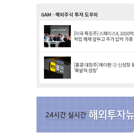
GAM
- 해외주식 투자 도우미
[미국 특징주] 스페이스X, 1010
락업 해제 앞두고 주가 압박 가중
[홍콩 대장주] 메이퇀 ③ 신성장
'폭발적 성장'