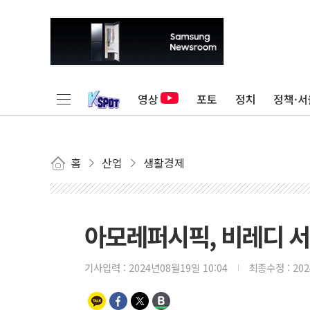
영상
포토
정치
정책·서
홈
산업
생활경제
아모레퍼시픽, 비레디 서
기사입력 :
2024년08월19일 10:04
최종수정 :
20