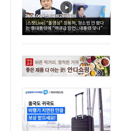
[스팟Live] *풀영상* 장동혁, 형소법 안 봤다
는 李대통령에 "역대급 망언...대통령 맞나"｜
26.08.06 국민의힘 최고위원회의