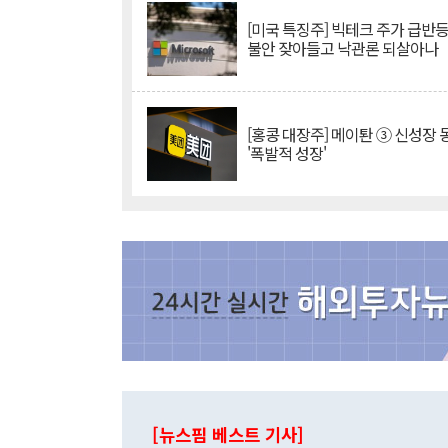
[미국 특징주] 빅테크 주가 급반등..
불안 잦아들고 낙관론 되살아나
[홍콩 대장주] 메이퇀 ③ 신성장
'폭발적 성장'
[뉴스핌 베스트 기사]