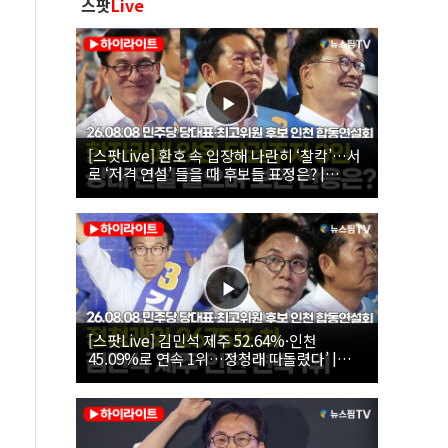
스팟
Live
[스팟Live] 환호 속 입장해 나란히 ‘찰칵’…서
로 ‘저격 연설’ 들을 때 후보들 표정은? |
26.08.08 더불어민주당 당대표·최고위원 후
보 인천 합동연설회
[스팟Live] 김민석 제주 52.64%·인천
45.09%로 연속 1위…정청래 따돌렸다’ |
26.08.08 더불어민주당 당대표·최고위원 후
보 인천 합동연설회