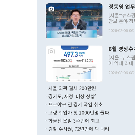
정동영 업무
[서울=뉴스핌
안보 분야 정
평화공존 발전
2026-08-06 06:
발언 중에는 
언한 것이 있
령은 공개적으
6월 경상수
주의적 희망에
관의 대북 정
[서울=뉴스핌
관 부처 장관
어 역대 최대
관의 무리한 
출 호조로 월
다. [정동영 통일부 장관이 지난달 23일 오후 서울 종로구 정부서울청사에
2026-08-06 08:
료=한국은행] 한국은행이 6일 발표한 '2026년 6월 국제수지(잠정)'에
서 취임 1주년 
면 지난 6월
부 장관 권한
1000만달러
서울 외곽 월세 200만원
발전 구상'을
이에 따라 올
적 갈등 해결
경기도, 재정 '비상 상황'
했다. 경상수
결과 혐오의 
9000만달러
프로야구 전 경기 폭염 취소
년간의 CVI
지 기준 상품
고령 취업자 첫 1000만명 돌파
무너졌다고도 
며 월간 기준
현실을 바꾸는
달러로 38.
화물선 운임 3주만에 최고
를 평화 체제
196.9% 급
검찰 수사권, 72년만에 막 내려
함께 4자 대
수출은 160