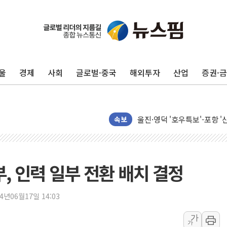
울
경제
사회
글로벌·중국
해외투자
산업
증권·
포항시 재난예산 40억 긴급 
울진·영덕 '호우특보'-포항 '
[종합] 김민석, 정청래에 '0.86
속보
인천 합동연설회 나선 송영길
김민석, 2주차 제주·인천 경선서
인사하는 김민석 당대표 후보
 인력 일부 전환 배치 결정
[속보] 민주, 제주·인천 경선 결
[속보] 민주, 인천 경선 결과 발
24년06월17일 14:03
[속보] 민주, 제주 경선 결과 발
가
가
이번주 국내 주요 금융일정(8.1