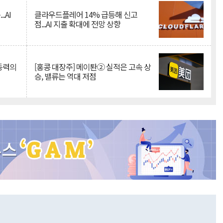
.AI
클라우드플레어 14% 급등해 신고
점...AI 지출 확대에 전망 상향
 동력의
[홍콩 대장주] 메이퇀② 실적은 고속 상
승, 밸류는 역대 저점