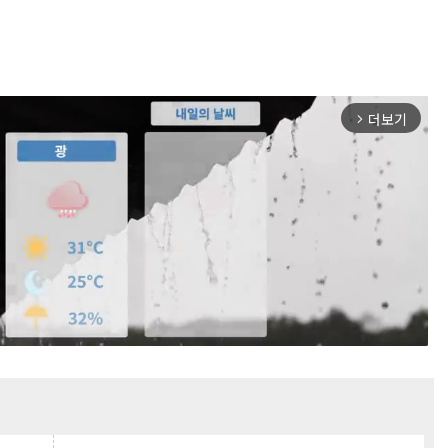
더보기
arrow_forward_ios
Mute