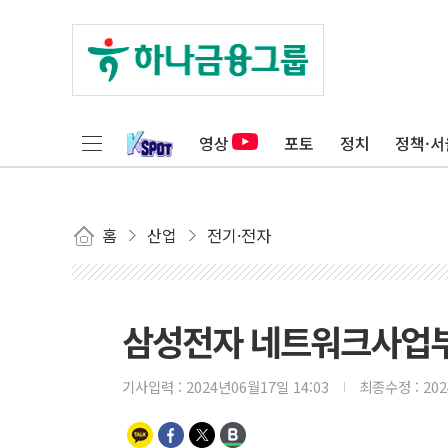
영상
포토
정치
정책·서
홈
산업
전기·전자
삼성전자 네트워크사업부,
기사입력 :
2024년06월17일 14:03
최종수정 :
20