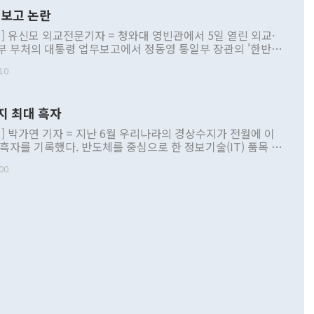
보고 논란
] 유신모 외교전문기자 = 청와대 영빈관에서 5일 열린 외교·
부 부처의 대통령 업무보고에서 정동영 통일부 장관의 '한반도
 구상'과 업무보고 발언이 논란을 빚고 있다. 이날 정 장관의
10
정부 내 조율을 거치지 않은 사안을 정책으로 추진하겠다고 공
는가 하면 사실 관계에 맞지 않은 설명도 있었다. 이재명 대통
로 신중을 기해 달라고 경고했고, 조현 외교부 장관은 '이상
지 최대 흑자
 근거한 비현실적 구상'이라는 비판을 내놨다. 그동안 정 장
책 관련 발언이 물의를 빚은 적은 여러 번 있지만 대통령과 유
] 박가연 기자 = 지난 6월 우리나라의 경상수지가 전월에 이
이 공개적으로 부정적 입장을 표명한 것은 이례적이다. 정 장
 흑자를 기록했다. 반도체를 중심으로 한 정보기술(IT) 품목 수
대북 접근법과 월권을 제어해야 한다는 목소리도 높아지고 있
간 상품수출이 처음으로 1000억달러를 넘어선 영향이다. [자
00
 따르
기자간담회를 하고 있다. [사진=통일부] 2026.07.23 ◆통일
 경상수지는 497억3000만달러 흑자로 집계됐다. 전월(386억
 넘어선 주장 정 장관은 이날 업무보고에서 '한반도 평화공존
)에 이어 두 달 연속 월간 기준 역대 최대 기록을 갈아치웠다.
 설명하면서 이재명 정부 2년차 핵심 과제로 상호 존중·평화
해 상반기 누적 경상수지 흑자는 1910억1000만달러를 기록
·핵 없는 한반도 등 3대 기본 방향을 제시했다. 정 장관은 "대
지 흑자를 견인한 것은 상품수지다. 6월 상품수지는 478억
언어는 멈춰야 한다"면서 주적 용어 대체를 주장했다. 지난 25
 흑자를 기록하며 전월에 이어 역대 최대를 다시 썼다. 국제수
D(완전하고 검증가능하며 되돌릴 수 없는 비핵화) 구도는 이미
수출은 1123억7000만달러로 전년 동월 대비 84.5% 증가하
했다. 또 "현 시점에서 흘러간 선(先)비핵화만 되뇌는 것은
 처음으로 1000억달러를 넘어섰다. 상품수입은 644억8000만
 데 힘이 되지 않는다"고 주장했다. 정 장관은 또 "정전 체제
6% 늘었다. 통관 기준으로는 반도체 수출이 전년 동월 대비
로 바꾸는 논의에 착수하겠다"면서 "북·미 정상회담 견인과
증했고 컴퓨터·주변기기(SSD)는 282.7% 증가했다. IT 품목
화의 동력을 확보하기 위해 최선을 다할 것"이라고 말했다. 하
.4% 늘었으며 비IT 품목도 ▲석유제품(47.5%) ▲화공품