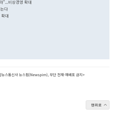
"...비상경영 확대
성당 담는다
 확대
뉴스통신사 뉴스핌(Newspim), 무단 전재-재배포 금지>
맨위로