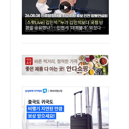
[스팟Live] 김민석 “누가 김민석보다 국정 방
향을 공유했나”…인천서 ‘대체불가’ 외쳤다 |
26.08.08 더불어민주당 당대표·최고위원 후
보 인천 합동연설회