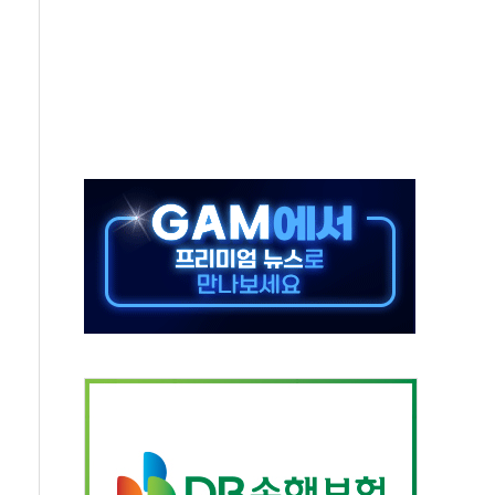
…공습 한계·탄약 부족 현실화
50㎜ 폭우…강원 동해안 강한 비 이어져
 환경미화원 수거차에 치여 사망
동…60대 남성 2명 숨져
보는 일 없게"…'결혼 페널티' 22개 과제 손본다
터보트 전복…1명 사망·1명 실종
의 날 참석..."국제적 시민 연대로 목소리 내야"
 실종 60대 나흘만에 숨진 채 발견
 살해 10대 아들 체포
' 받아친 정청래…제주 연설서 신경전 고조