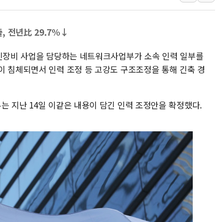
美, 이란전 출구전략 만지작
강릉·동해·삼척 시간당 최대 
 전년比 29.7%↓
폐기물 수거하다 참변…60대
통신장비 사업을 담당하는 네트워크사업부가 소속 인력 일부를
서울 중랑구 주택가서 흉기 난
이 침체되면서 인력 조정 등 고강도 구조조정을 통해 긴축 경
李대통령 "결혼 때문에 손해 
여수 오동도 인근 해상서 모
추미애, '위안부' 피해자 기림
는 지난 14일 이같은 내용이 담긴 인력 조정안을 확정했다.
인천 선재도 갯벌서 해루질 중
인천서 말다툼 중 어머니 흉기
'화합' 꺼낸 김민석에 '뻔뻔