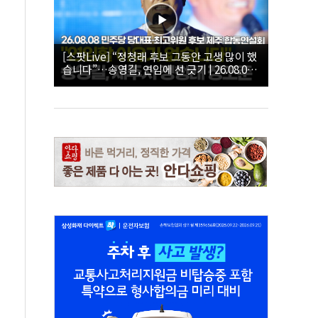
[스팟Live] “정청래 후보 그동안 고생 많이 했
습니다”…송영길, 연임에 선 긋기 | 26.08.08
더불어민주당 당대표·최고위원 후보 제주 합
동연설회