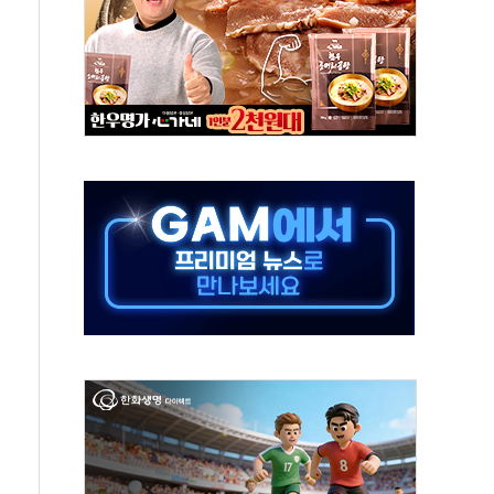
위 상승으로 피서객 7명 고립…전원 구조
별똥별 멍' 운영…페르세우스 유성우 관측
시간당 50mm 이상 폭우…호우경보 발효
0대 숨져…온열질환 여부 조사
능시험 오전 집중 편성…체감온도 38도 넘으면 중단
누르기 방지법' 전면 재검토 지시