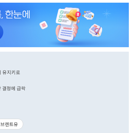
까지 유지키로
세
단 결정에 급락
브렌트유