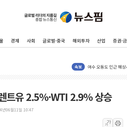
美, 이란전 출구전략 
강릉·동해·삼척 시간당
폐기물 수거하다 참변
울
경제
사회
글로벌·중국
해외투자
산업
증권·
서울 중랑구 주택가서 
李대통령 "결혼 때문에 
여수 오동도 인근 해상
추미애, '위안부' 피해
속보
인천 선재도 갯벌서 해루
인천서 말다툼 중 어머니
'화합' 꺼낸 김민석에
유 2.5%·WTI 2.9% 상승
李대통령, ISA 개편 
동해중부 전 해상 풍랑
24년06월11일 10:47
연일 폭염에 온열질환 
가
가
中 전방위 아파트 부양