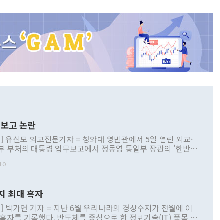
보고 논란
] 유신모 외교전문기자 = 청와대 영빈관에서 5일 열린 외교·
부 부처의 대통령 업무보고에서 정동영 통일부 장관의 '한반도
 구상'과 업무보고 발언이 논란을 빚고 있다. 이날 정 장관의
10
정부 내 조율을 거치지 않은 사안을 정책으로 추진하겠다고 공
는가 하면 사실 관계에 맞지 않은 설명도 있었다. 이재명 대통
로 신중을 기해 달라고 경고했고, 조현 외교부 장관은 '이상
지 최대 흑자
 근거한 비현실적 구상'이라는 비판을 내놨다. 그동안 정 장
책 관련 발언이 물의를 빚은 적은 여러 번 있지만 대통령과 유
] 박가연 기자 = 지난 6월 우리나라의 경상수지가 전월에 이
이 공개적으로 부정적 입장을 표명한 것은 이례적이다. 정 장
 흑자를 기록했다. 반도체를 중심으로 한 정보기술(IT) 품목 수