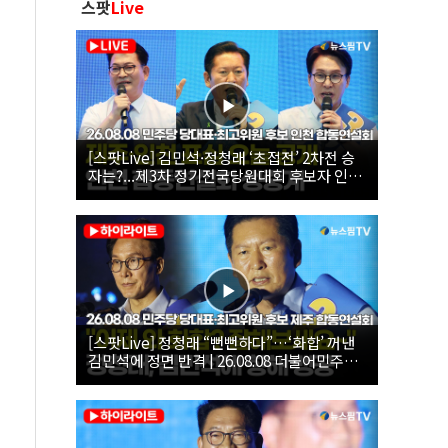
스팟
Live
[스팟Live] 김민석·정청래 ‘초접전’ 2차전 승
자는?...제3차 정기전국당원대회 후보자 인천
합동연설회 생중계 | 26.08.08
[스팟Live] 정청래 “뻔뻔하다”…‘화합’ 꺼낸
김민석에 정면 반격 | 26.08.08 더불어민주당
당대표·최고위원 후보 제주 합동연설회