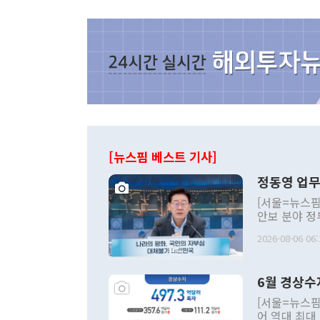
[뉴스핌 베스트 기사]
정동영 업무
[서울=뉴스핌
안보 분야 정
평화공존 발전
2026-08-06 06:
발언 중에는 
언한 것이 있
령은 공개적으
6월 경상수
주의적 희망에
관의 대북 정
[서울=뉴스핌
관 부처 장관
어 역대 최대