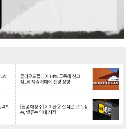
Mute
.AI
클라우드플레어 14% 급등해 신고
점...AI 지출 확대에 전망 상향
 동력의
[홍콩 대장주] 메이퇀② 실적은 고속 상
승, 밸류는 역대 저점