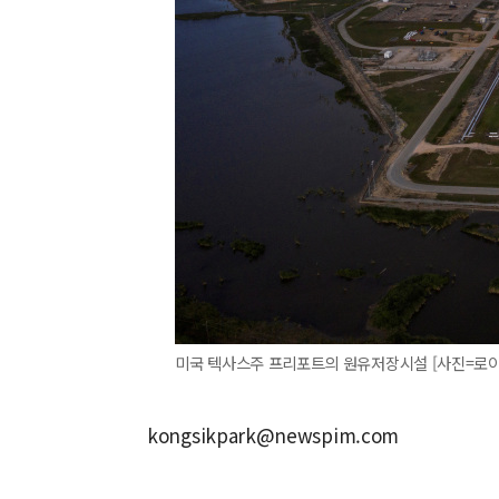
미국 텍사스주 프리포트의 원유저장시설 [사진=로이
kongsikpark@newspim.com