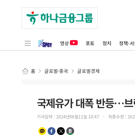
영상
포토
정치
정책·서
홈
글로벌·중국
글로벌경제
국제유가 대폭 반등…브렌트
기사입력 :
2024년06월11일 10:47
최종수정 :
20