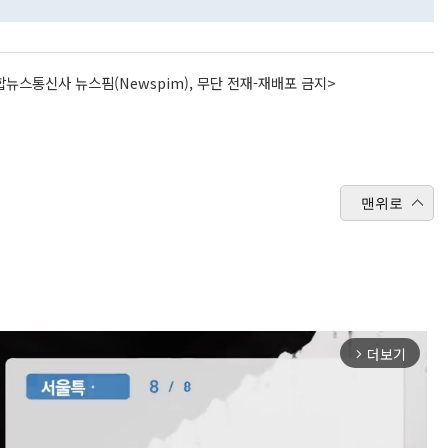
뉴스통신사 뉴스핌(Newspim), 무단 전재-재배포 금지>
맨위로
더보기
arrow_forward_ios