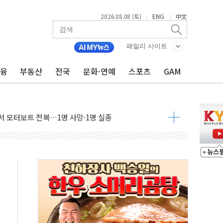
2026.08.08 (토)
ENG
中文
|
|
만지작…공습 한계·탄약 부족 현실화
 최대 50㎜ 폭우…강원 동해안 강한 비 어어져
패밀리 사이트
…60대 환경미화원 수거차에 치여 사망
금융
부동산
전국
문화·연예
스포츠
GAM
흉기 난동…60대 남성 2명 숨져
손해 보는 일 없게"…'결혼 페널티' 22개 과제 손본다
서 모터보트 전복…1명 사망·1명 실종
자 기림의 날 참석..."국제적 시민 연대로 목소리 내야"
질 중 실종 60대 나흘만에 숨진 채 발견
 흉기 살해 10대 아들 체포
 '뻔뻔' 받아친 정청래…제주 연설서 신경전 고조
재검토 지시…與 "적극 환영"·野 "졸속 국정"
주의보…10일까지 최대 3.5m 높은 물결
사망 23명…정부, 비상대응기구 가동
, 수도 베이징도 부동산 규제 철폐