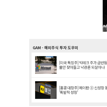
GAM
- 해외주식 투자 도우미
[미국 특징주] 빅테크 주가 급반등..
불안 잦아들고 낙관론 되살아나
[홍콩 대장주] 메이퇀 ③ 신성장
'폭발적 성장'