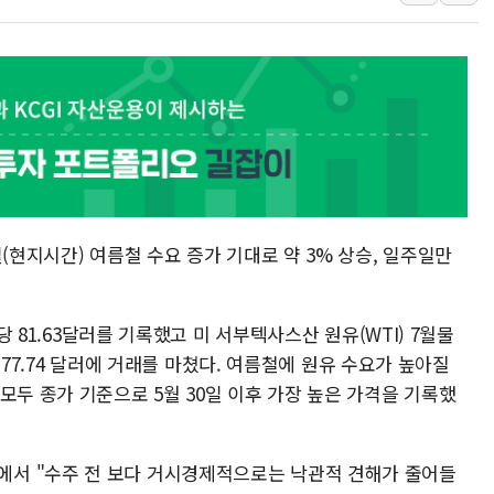
인제 용대리 계곡서 수
동해시, 11~14일 '
강원 중·남부 동해안 
청양 밭에서 일하던 9
폭염에 車 운전면허 기
李대통령, 'ISA·주가
(현지시간) 여름철 수요 증가 기대로 약 3% 상승, 일주일만
 당 81.63달러를 기록했고 미 서부텍사스산 원유(WTI) 7월물
럴당 77.74 달러에 거래를 마쳤다. 여름철에 원유 수요가 높아질
모두 종가 기준으로 5월 30일 이후 가장 높은 가격을 기록했
서 "수주 전 보다 거시경제적으로는 낙관적 견해가 줄어들