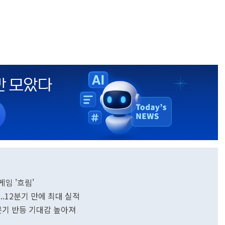
게임 '흐림'
..12분기 만에 최대 실적
분기 반등 기대감 높아져