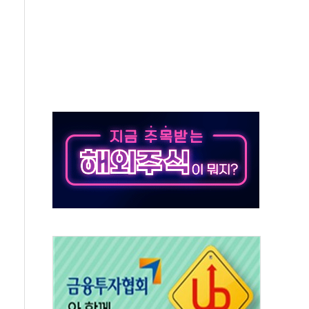
해소될 듯
것"
지대' 우려
타진
청래 '격차 확대'
최고치
 요구
낮아지며 상승… STOXX 600 지수는 나흘 연속 최고치