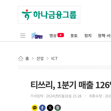
영상
포토
정치
정책·서
홈
산업
ICT
티쓰리, 1분기 매출 126
기사입력 :
2024년05월16일 15:28
최종수정 :
20