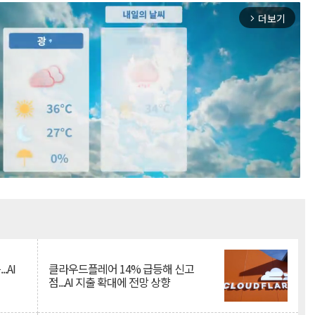
더보기
arrow_forward_ios
Mute
.AI
클라우드플레어 14% 급등해 신고
점...AI 지출 확대에 전망 상향