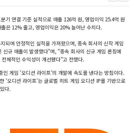
'호우 특보' 경북 울진 시간당 20~30mm 강한 비...가뭄 
주말 무더위·열대야 지속…내륙 곳곳 소나기
분기 연결 기준 실적으로 매출 126억 원, 영업이익 25.4억 원
오세훈 "용산공원 주택 검토, 민주당 스스로 원칙 뒤집는 
출은 12% 줄고, 영업이익은 20% 늘어난 수치다.
충북 주말 무더위 지속…청주·진천 35도, 곳곳 소나기
10월 보완수사권 폐지·공소청 출범…피해자들 '범죄 사각
유지되며 안정적인 실적을 가져왔으며, 종속 회사의 신작 게임
한상협, 업계 개인정보 보안 새판 짠다…'자율규제단체' 
 신규 매출이 발생했다"며, "종속 회사의 신규 게임 론칭에
민주당, 오늘 제주·인천 경선 발표...김민석 '재역전' vs 정
 전체적인 수익성이 개선됐다"고 전했다.
뉴욕증시, 고용 쇼크에 금리 인상 우려 후퇴…S&P500 
중인 게임 '오디션 라이프'의 개발에 속도를 낸다는 방침이다.
트럼프, 쿡 연준 이사 해임 재추진…"26일까지 의혹 소명"
 '오디션 라이프'는 글로벌 히트 게임 오디션 IP를 기반으로
유럽증시, 美 고용 예상 밖 부진에 연준 금리 인상 가능성 
있다.