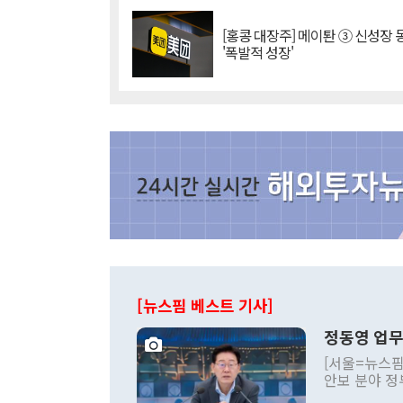
[홍콩 대장주] 메이퇀 ③ 신성장
'폭발적 성장'
[뉴스핌 베스트 기사]
정동영 업무
[서울=뉴스핌
안보 분야 정
평화공존 발전