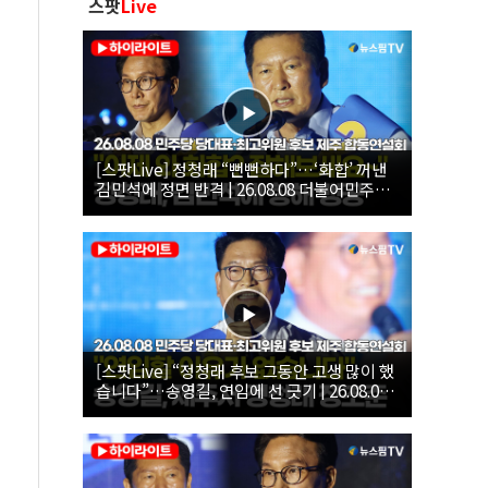
스팟
Live
[스팟Live] 정청래 “뻔뻔하다”…‘화합’ 꺼낸
김민석에 정면 반격 | 26.08.08 더불어민주당
당대표·최고위원 후보 제주 합동연설회
[스팟Live] “정청래 후보 그동안 고생 많이 했
습니다”…송영길, 연임에 선 긋기 | 26.08.08
더불어민주당 당대표·최고위원 후보 제주 합
동연설회