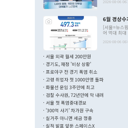
2026-08-06 06:
발언 중에는 
언한 것이 있
령은 공개적으
6월 경상수
주의적 희망에
관의 대북 정
[서울=뉴스핌
관 부처 장관
어 역대 최대
관의 무리한 
출 호조로 월
다. [정동영 통일부 장관이 지난달 23일 오후 서울 종로구 정부서울청사에
2026-08-06 08:
료=한국은행] 한국은행이 6일 발표한 '2026년 6월 국제수지(잠정)'에
서 취임 1주년 
면 지난 6월
부 장관 권한
1000만달러
서울 외곽 월세 200만원
발전 구상'을
이에 따라 올
적 갈등 해결
경기도, 재정 '비상 상황'
했다. 경상수
결과 혐오의 
9000만달러
프로야구 전 경기 폭염 취소
년간의 CVI
지 기준 상품
고령 취업자 첫 1000만명 돌파
무너졌다고도 
며 월간 기준
현실을 바꾸는
달러로 38.
화물선 운임 3주만에 최고
를 평화 체제
196.9% 급
검찰 수사권, 72년만에 막 내려
함께 4자 대
수출은 160
지만 이 대통
서울 첫 폭염중대경보
(18.6%) 
화공존 정책이
했다. 통관 기
'300억 사기' 차가원 구속
다"고 지적했
(16.4%)
투리가 잡혀 
실거주 아니면 세금 껑충
월(-10억9
쁜 상황이 초
증가와 유류할
실적 발표 앞둔 스페이스X