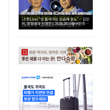
[스팟Live] “당 돌아가는 모습에 분노”…김민
석, 정청래와 신경전 | 26.08.08 더불어민주당
당대표·최고위원 후보 제주 합동연설회