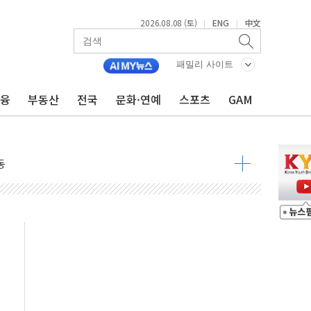
2026.08.08 (토)
ENG
中文
|
|
패밀리 사이트
금융
부동산
전국
문화·연예
스포츠
GAM
속 국정"
 물결
동
 구조
관측
 발효
8도 넘으면 중단