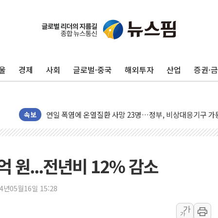
울
경제
사회
글로벌·중국
해외투자
산업
증권·
李대통령, ISA 개편 재검토 지시…與 "적극 환영"·野 "졸
동해중부 전 해상 풍랑주의보…10일까지 최대 3.5m 높은
연일 폭염에 온열질환 사망 23명…정부, 비상대응기구 가
속보
中 전방위 아파트 부양, 수도 베이징도 부동산 규제 철폐
인제 용대리 계곡서 수위 상승으로 피서객 7명 고립…전원
동해시, 11~14일 '별똥별 멍' 운영…페르세우스 유성우 
억 원...전년비 12% 감소
강원 중·남부 동해안 시간당 50mm 이상 폭우…호우경보
청양 밭에서 일하던 90대 숨져…온열질환 여부 조사
24년05월16일 15:28
폭염에 車 운전면허 기능시험 오전 집중 편성…체감온도 3
가
李대통령, 'ISA·주가누르기 방지법' 전면 재검토 지시
가