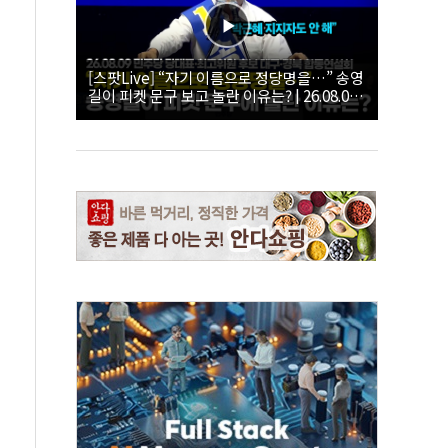
[스팟Live] “자기 이름으로 정당명을…” 송영
길이 피켓 문구 보고 놀란 이유는? | 26.08.09
더불어민주당 당대표·최고위원 후보 대구·경
북 합동연설회