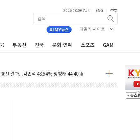
2026.08.09 (일)
ENG
中文
|
|
패밀리 사이트
금융
부동산
전국
문화·연예
스포츠
GAM
해 10대 구속…범행 후 반려견도 죽여
 정청래에 승리…金 48.54% vs 鄭 44.40%
경선 결과...김민석 48.54% 정청래 44.40%
발표...김민석 47.37% 정청래 45.71% 송영길 6.92%
발표...정청래 47.82% 김민석 46.35% 송영길 5.83%
발표...김민석 50.30% 정청래 41.94% 송영길 7.76%
객 400명 맞이…"마음 잇는 시간 되길"
 지급 확정되나…재상고 앞두고 막판 셈법
'행복상자' 전달
극기 거꾸로' 논란…이틀만에 철거
 예술·체육요원 최대 33% 감축