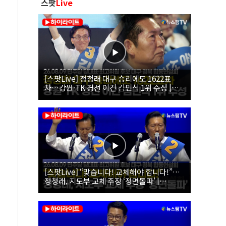
스팟
Live
[스팟Live] 정청래 대구 승리에도 1622표
차…강원·TK 경선 이긴 김민석 1위 수성 |
26.08.09 더불어민주당 당대표·최고위원 후
보 대구·경북 합동연설회
[스팟Live] “맞습니다! 교체해야 합니다!”…
정청래, 지도부 교체 주장 ‘정면돌파’ |
26.08.09 더불어민주당 당대표·최고위원 후
보 대구·경북 합동연설회