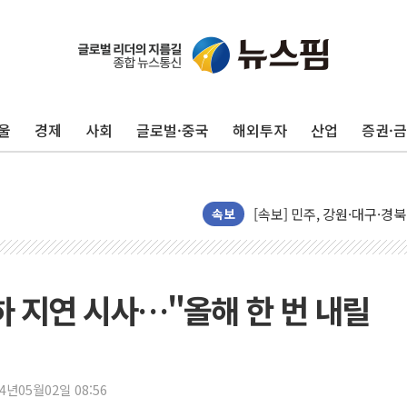
울
경제
사회
글로벌·중국
해외투자
산업
증권·
인천서 말다툼 중 어머니 살
김민석, 강원·대구·경북 경선서
[속보] 민주, 강원·대구·경북 
[속보] 민주, 경북 경선 결과 
속보
[속보] 민주, 대구 경선 결과 
[속보] 민주, 강원 경선 결과 
정재헌 CEO, SKT 장기고
하 지연 시사…"올해 한 번 내릴
최태원, 노소영에 9440억
하나금융, 명동 소상공인에 
인천시 광복절 현수막 '태
24년05월02일 08:56
병무청, 보충역 전면 손질…