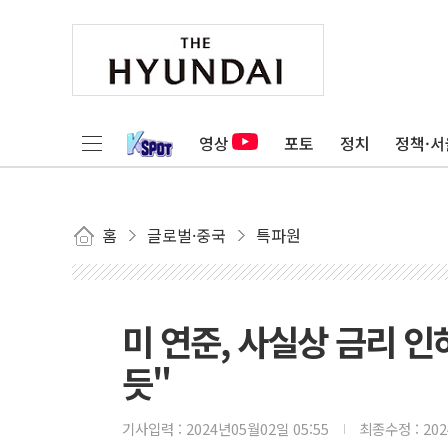
영상
포토
정치
정책·서
홈
글로벌·중국
특파원
미 연준, 사실상 금리 인
듯"
기사입력 :
2024년05월02일 05:55
최종수정 :
20