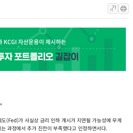
가
홈플러스發 대형마트 판매,
가
윤준병·이해민 의원, '정부
'호우·산사태 주의보' 울진 
여야, 황희 '버스 하우스' 공
풀무원재단, '국제과학연극제
현대그린푸드 '텍사스로드하
與 "세제개편안 8월 말 당
경인고속도로서 차량 4대 연
"AI가 먼저 알아채고 고친다
"
제도(Fed)가 사실상 금리 인하 개시가 지연될 가능성에 무게
리는 과정에서 추가 진전이 부족했다고 인정하면서다.