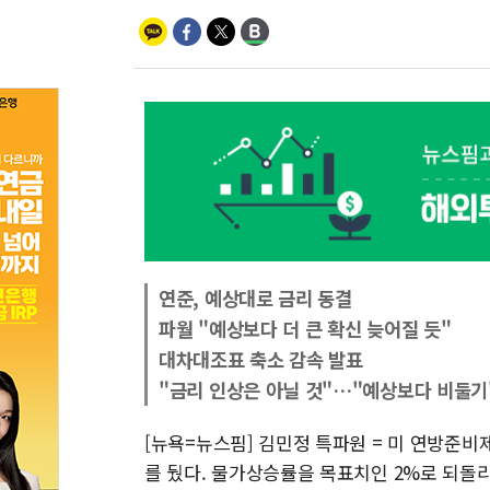
연준, 예상대로 금리 동결
파월 "예상보다 더 큰 확신 늦어질 듯"
대차대조표 축소 감속 발표
"금리 인상은 아닐 것"…"예상보다 비둘기
[뉴욕=뉴스핌] 김민정 특파원 = 미 연방준비
를 뒀다. 물가상승률을 목표치인 2%로 되돌