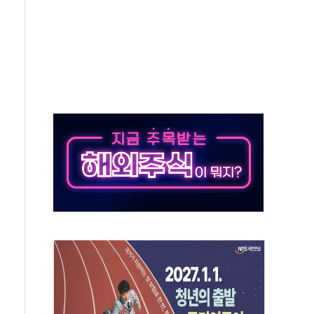
 역대 최대폭 감소한 9.4%↓…유통업계 양극화 심화
 특사'로 콜롬비아 대통령 취임식 참석
시간당 30mm 강한 비...호우 피해 없어
방…野 "청년 우롱 기괴" vs 與 "송구한 해프닝"
 2026'서 어린이 과학연극 2편 수상
우스' 잠실점, 직장인 핫플레이스로 부상
정 조율 완료…초고가·비거주 1주택 등 여론 수렴"
쇄 추돌…7세 남아 등 4명 부상
"…LG유플러스, AI 홈네트워크 구현 첫발