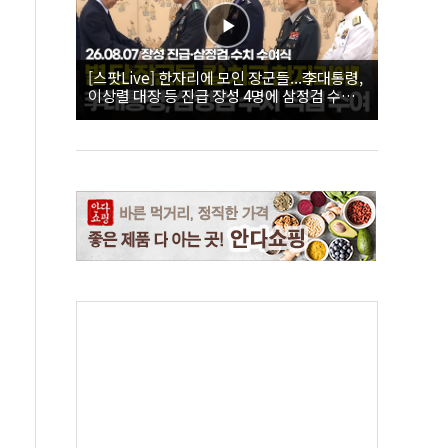
[스팟Live] 한자리에 모인 장군들...李대통령,
이상렬 대장 등 진급 장성 4명에 삼정검 수치
직접 수여｜26.08.07 장성 진급·삼정검 수치
수여식