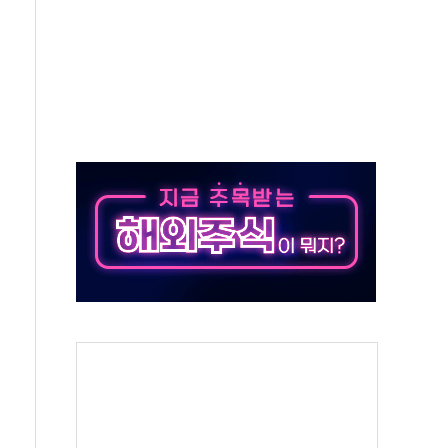
태양광 착공…여의도 1.6배 규모
...금융주 낙폭 커
부정책 아냐" 해명
~9일 최대 100mm 호우
체결… 수니파 국가들의 새 안보 협력 구도
비온 59㎡ 18억원대
-서울시 '정책 엇박자'