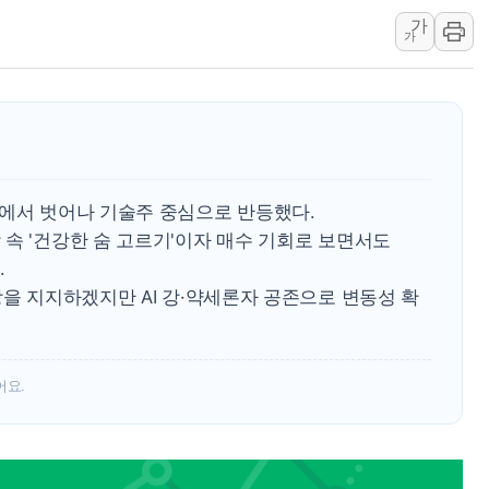
가
남동발전, 해남군에 국내 최대 규모 400MW 
가
[인도증시] 중동 불안 속 유가 상승에 소폭 하락
황희 '폐버스 청년주택' SNS 글 역풍에 "정
폭염 누그러지고 가뭄 숙지나...경북동해안권 8
사우디·튀르키예·파키스탄, '공동방위협정' 
신길동 신축도 3.3㎡당 7250만원…써밋 클라
격에서 벗어나 기술주 중심으로 반등했다.
용산공원·그린벨트로 또 충돌…반복되는 국토부
속 '건강한 숨 고르기'이자 매수 기회로 보면서도
.
장을 지지하겠지만 AI 강·약세론자 공존으로 변동성 확
어요.