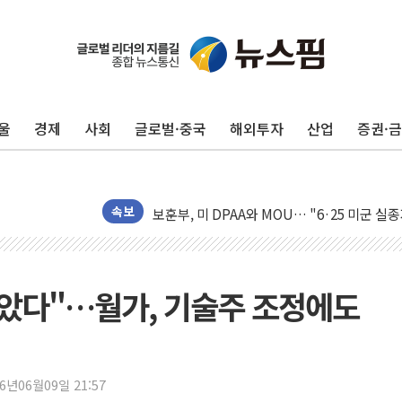
[AI MY 뉴스] 뉴욕 반도체주 프리뷰...美 고
뉴욕증시 프리뷰, 美 고용 쇼크에 금리 인상 
울
경제
사회
글로벌·중국
해외투자
산업
증권·
[종합] 美 7월 고용 2만3000명 감소 '쇼크'
[사진] 이슬람 수니파 3개국, 공동방위협정 
뉴욕증시 개장 전 특징주...아틀라시안·클
보훈부, 미 DPAA와 MOU… "6·25 미군 실
속보
트럼프 "금리 내려야"…파월 때와 달리 워시엔
특정 정치인 측근 포항시 정책특보 내정설...포
李 "해남 태양광, 대한민국 다음 100년 밑거
 않았다"…월가, 기술주 조정에도
李 대통령, '6시간 마라톤 부동산 2차 회의'
트럼프, 中 겨냥 폴리실리콘 관세 15% 부과
[사진] 빈살만과 에르도안의 만남
26년06월09일 21:57
이란와이어 "이란 최고지도자 위독…곧 사망