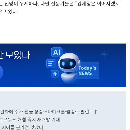
는 전망이 우세하다. 다만 전문가들은 "강세장은 이어지겠지
으고 있다.
장 완화에 주가 선물 상승…마이크론·퀄컴·누발런트↑
…호르무즈 해협 즉시 재개방 기대
 슈퍼사이클 분기점 맞았다