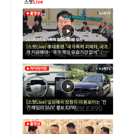
스팟
Live
[스팟Live] 李대통령 "국가폭력 피해자, 국가
가 치유해야…국가 책임 유효기간 없어"｜
26.08.07 국가폭력 피해자 위로 오찬
[스팟Live] 일상에서 장점이 더 돋보이는 '전
기 패밀리 SUV' 볼보 EX90