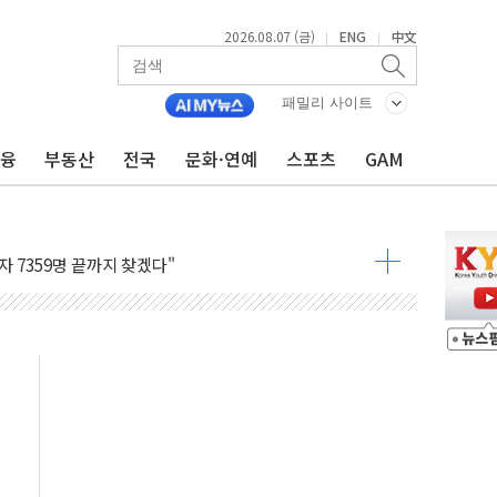
2026.08.07 (금)
ENG
中文
|
|
용 쇼크에 반도체주 '활짝'
패밀리 사이트
우려 후퇴…나스닥 선물 1%대 상승
금융
부동산
전국
문화·연예
스포츠
GAM
…9월 금리 인상 기대 후퇴
체결
라우드플레어·태양광주↑ VS 트레이드데스크·웬디스↓
종자 7359명 끝까지 찾겠다"
 톤 낮춰
항시 '시끌'
름…수도권 집중 완화 전환점"
 주재… "전폭적 공급 확대·속도전 총력"
…美 태양광주 급등
해도 놀랍지 않아"