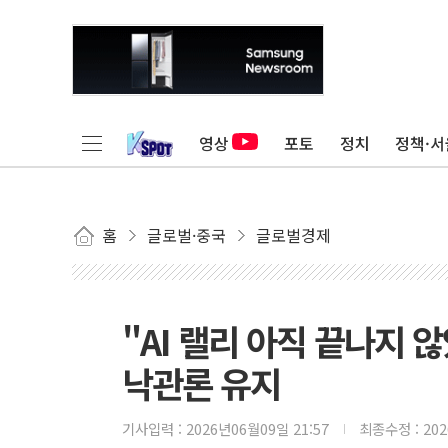
영상
포토
정치
정책·서
홈
글로벌·중국
글로벌경제
"AI 랠리 아직 끝나지
낙관론 유지
기사입력 :
2026년06월09일 21:57
최종수정 :
20