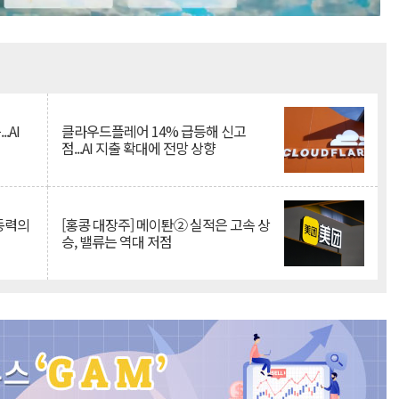
Mute
.AI
클라우드플레어 14% 급등해 신고
점...AI 지출 확대에 전망 상향
 동력의
[홍콩 대장주] 메이퇀② 실적은 고속 상
승, 밸류는 역대 저점