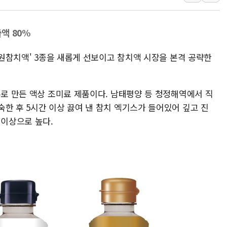
李대통령, ISA 개편 
동해중부 전 해상 풍랑
액 80%
연일 폭염에 온열질환 
'동원참치액' 3종을 새롭게 선보이고 참치액 시장을 본격 공략한
中 전방위 아파트 부양
인제 용대리 계곡서 수
동해시, 11~14일 '
우로 만든 액상 조미료 제품이다. 남태평양 등 청정해역에서 직
강원 중·남부 동해안 
한 후 5시간 이상 끓여 낸 참치 엑기스가 들어있어 깊고 진
청양 밭에서 일하던 9
 이상으로 높다.
폭염에 車 운전면허 기
李대통령, 'ISA·주가