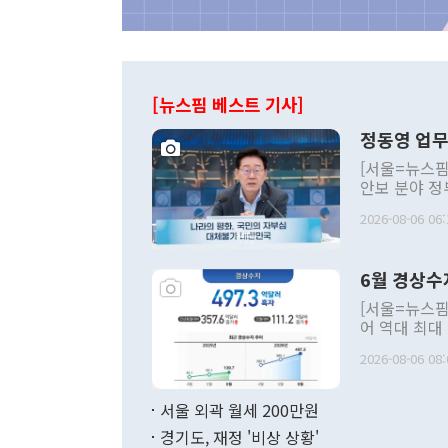
[뉴스핌 베스트 기사]
정동영 업무
[서울=뉴스핌
안보 분야 정
평화공존 발전
2026-08-06 06:
발언 중에는 
언한 것이 있
령은 공개적으
6월 경상수
주의적 희망에
관의 대북 정
[서울=뉴스핌
관 부처 장관
어 역대 최대
관의 무리한 
출 호조로 월
다. [정동영 통일부 장관이 지난달 23일 오후 서울 종로구 정부서울청사에
2026-08-06 08:
료=한국은행] 한국은행이 6일 발표한 '2026년 6월 국제수지(잠정)'에
서 취임 1주년 
면 지난 6월
부 장관 권한
1000만달러
서울 외곽 월세 200만원
발전 구상'을
이에 따라 올
적 갈등 해결
경기도, 재정 '비상 상황'
했다. 경상수