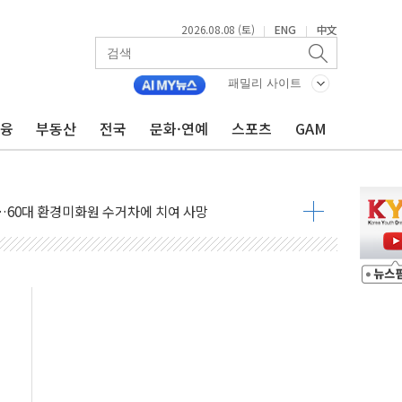
2026.08.08 (토)
ENG
中文
|
|
패밀리 사이트
금융
부동산
전국
문화·연예
스포츠
GAM
만지작…공습 한계·탄약 부족 현실화
 최대 50㎜ 폭우…강원 동해안 강한 비 어어져
…60대 환경미화원 수거차에 치여 사망
흉기 난동…60대 남성 2명 숨져
손해 보는 일 없게"…'결혼 페널티' 22개 과제 손본다
서 모터보트 전복…1명 사망·1명 실종
자 기림의 날 참석..."국제적 시민 연대로 목소리 내야"
질 중 실종 60대 나흘만에 숨진 채 발견
 흉기 살해 10대 아들 체포
 '뻔뻔' 받아친 정청래…제주 연설서 신경전 고조