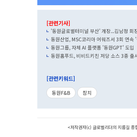
[관련기사]
'동원글로벌터미널 부산' 개장...김남정 회
동원산업, MSC코리아 어워즈서 3회 연속 
동원그룹, 자체 AI 플랫폼 '동원GPT' 도입
동원홈푸드, 비비드키친 저당 소스 3종 출
[관련키워드]
동원F&B
참치
<저작권자(c) 글로벌리더의 지름길 종합