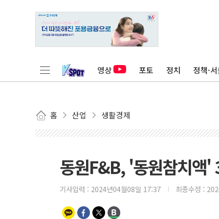
영상
포토
정치
정책·서
홈
산업
생활경제
동원F&B, '동원참치액'
기사입력 :
2024년04월08일 17:37
최종수정 :
20