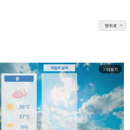
맨위로
더보기
arrow_forward_ios