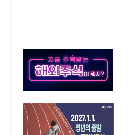
재검토 지시…與 "적극 환영"·野 "졸속 국정"
주의보…10일까지 최대 3.5m 높은 물결
사망 23명…정부, 비상대응기구 가동
, 수도 베이징도 부동산 규제 철폐
위 상승으로 피서객 7명 고립…전원 구조
별똥별 멍' 운영…페르세우스 유성우 관측
시간당 50mm 이상 폭우…호우경보 발효
0대 숨져…온열질환 여부 조사
능시험 오전 집중 편성…체감온도 38도 넘으면 중단
누르기 방지법' 전면 재검토 지시