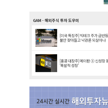
GAM
- 해외주식 투자 도우미
[미국 특징주] 빅테크 주가 급반등..
불안 잦아들고 낙관론 되살아나
[홍콩 대장주] 메이퇀 ③ 신성장
'폭발적 성장'