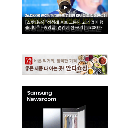
[스팟Live] “정청래 후보 그동안 고생 많이 했
습니다”…송영길, 연임에 선 긋기 | 26.08.08
더불어민주당 당대표·최고위원 후보 제주 합
동연설회