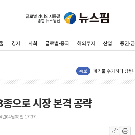
울
경제
사회
글로벌·중국
해외투자
산업
증권·
美, 이란전 출구전략 
강릉·동해·삼척 시간당
폐기물 수거하다 참변
속보
서울 중랑구 주택가서 
李대통령 "결혼 때문에 
여수 오동도 인근 해상
 3종으로 시장 본격 공략
추미애, '위안부' 피해
인천 선재도 갯벌서 해루
24년04월08일 17:37
인천서 말다툼 중 어머니
가
가
'화합' 꺼낸 김민석에