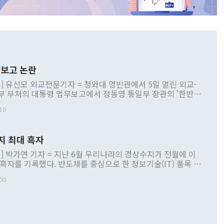
보고 논란
] 유신모 외교전문기자 = 청와대 영빈관에서 5일 열린 외교·
부 부처의 대통령 업무보고에서 정동영 통일부 장관의 '한반도
 구상'과 업무보고 발언이 논란을 빚고 있다. 이날 정 장관의
10
정부 내 조율을 거치지 않은 사안을 정책으로 추진하겠다고 공
는가 하면 사실 관계에 맞지 않은 설명도 있었다. 이재명 대통
로 신중을 기해 달라고 경고했고, 조현 외교부 장관은 '이상
지 최대 흑자
 근거한 비현실적 구상'이라는 비판을 내놨다. 그동안 정 장
책 관련 발언이 물의를 빚은 적은 여러 번 있지만 대통령과 유
] 박가연 기자 = 지난 6월 우리나라의 경상수지가 전월에 이
이 공개적으로 부정적 입장을 표명한 것은 이례적이다. 정 장
 흑자를 기록했다. 반도체를 중심으로 한 정보기술(IT) 품목 수
대북 접근법과 월권을 제어해야 한다는 목소리도 높아지고 있
간 상품수출이 처음으로 1000억달러를 넘어선 영향이다. [자
00
 따르
기자간담회를 하고 있다. [사진=통일부] 2026.07.23 ◆통일
 경상수지는 497억3000만달러 흑자로 집계됐다. 전월(386억
 넘어선 주장 정 장관은 이날 업무보고에서 '한반도 평화공존
)에 이어 두 달 연속 월간 기준 역대 최대 기록을 갈아치웠다.
 설명하면서 이재명 정부 2년차 핵심 과제로 상호 존중·평화
해 상반기 누적 경상수지 흑자는 1910억1000만달러를 기록
·핵 없는 한반도 등 3대 기본 방향을 제시했다. 정 장관은 "대
지 흑자를 견인한 것은 상품수지다. 6월 상품수지는 478억