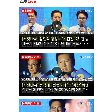
스팟
Live
[스팟Live] 김민석·정청래 ‘초접전’ 2차전 승
자는?...제3차 정기전국당원대회 후보자 인천
합동연설회 생중계 | 26.08.08
[스팟Live] 정청래 “뻔뻔하다”…‘화합’ 꺼낸
김민석에 정면 반격 | 26.08.08 더불어민주당
당대표·최고위원 후보 제주 합동연설회