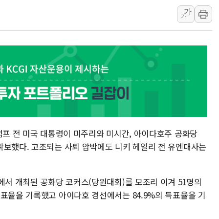
[속보] 민주, 강원 경선 결과 
가
가
정재헌 CEO, SKT 장기고
최태원, 노소영에 9440억
하나금융, 명동 소상공인에 
인천시 광복절 현수막 '태
병무청, 보충역 전면 손질…
홈플러스發 대형마트 판매,
윤준병·이해민 의원, '정부
'호우·산사태 주의보' 울진 
럼프 전 미국 대통령이 미주리와 미시간, 아이다호주 공화당
확보했다. 고조되는 사퇴 압박에도 니키 헤일리 전 유엔대사는
에서 개최된 공화당 코커스(당원대회)를 모조리 이겨 51명의
득표율을 기록했고 아이다호 경선에서는 84.9%의 득표율을 기