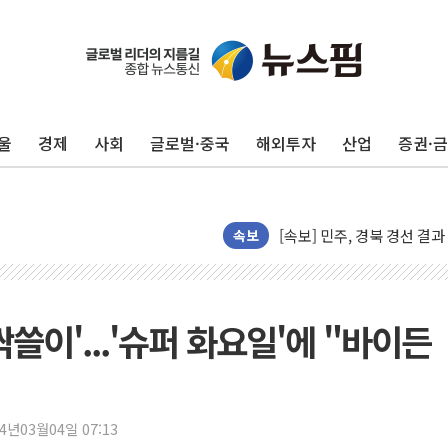
125mm 폭우 쏟아진 울진..
울
경제
사회
글로벌·중국
해외투자
산업
증권·
평택 진위면 공장서 탱크 내
포항 블루밸리 국가산단에 '
상주 낙동강 선착장 하류서 50
속보
[종합] 김민석, 정청래에 누적 1
민주당 경북도당위원장에 오중
인천서 말다툼 중 어머니 살
싹쓸이'...'슈퍼 화요일'에 "바이든
김민석, 강원·대구·경북 경선서
[속보] 민주, 강원·대구·경북 
[속보] 민주, 경북 경선 결과 
24년03월04일 07:13
[속보] 민주, 대구 경선 결과 