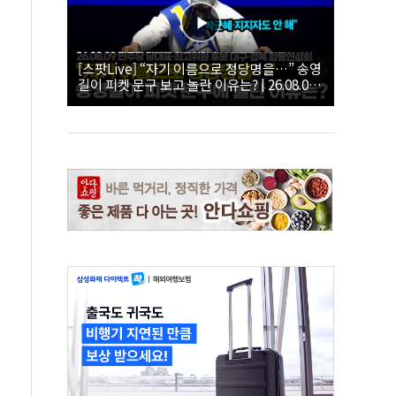
[스팟Live] “자기 이름으로 정당명을…” 송영
길이 피켓 문구 보고 놀란 이유는? | 26.08.09
더불어민주당 당대표·최고위원 후보 대구·경
북 합동연설회