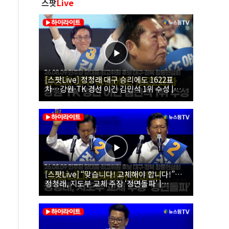
스팟
Live
[스팟Live] 정청래 대구 승리에도 1622표
차…강원·TK 경선 이긴 김민석 1위 수성 |
26.08.09 더불어민주당 당대표·최고위원 후
보 대구·경북 합동연설회
[스팟Live] “맞습니다! 교체해야 합니다!”…
정청래, 지도부 교체 주장 ‘정면돌파’ |
26.08.09 더불어민주당 당대표·최고위원 후
보 대구·경북 합동연설회