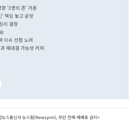
향 '3명의 존' 거론
민' 책임 놓고 공방
 심리 결정
압승
책 이슈 선점 노려
과 재대결 가능성 커져
뉴스통신사 뉴스핌(Newspim), 무단 전재-재배포 금지>