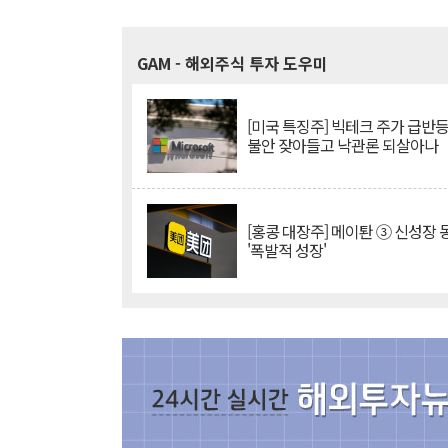
GAM
- 해외주식 투자 도우미
[미국 특징주] 빅테크 주가 급반등..
불안 잦아들고 낙관론 되살아나
[홍콩 대장주] 메이퇀 ③ 신성장
'폭발적 성장'