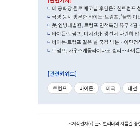
[관련기사]
미 공화당 원로 매코널 후임은? 친트럼프 성
국경 동시 방문한 바이든-트럼프, '불법 이
美 연방대법원, 트럼프 면책특권 유무 4월
바이든·트럼프, 미시간州 경선서 나란히 
바이든·트럼프 같은 날 국경 방문…이민정
트럼프, 사우스캐롤라이나도 승리…바이든
[관련키워드]
트럼프
바이든
미국
대선
<저작권자(c) 글로벌리더의 지름길 종합