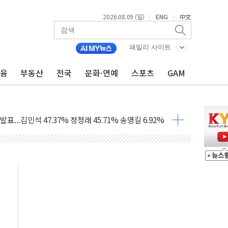
2026.08.09 (일)
ENG
中文
|
|
패밀리 사이트
.'두천~하당'·'올미골교' 차량 통행 선제 제한
금융
부동산
전국
문화·연예
스포츠
GAM
부 작업 중 근로자 1명 숨져
철강 AI융합실증센터' 들어선다
대 숨진 채 발견...경찰, 조사 중
.48%p 차 선두 유지...金 46.01% vs 鄭 44.53%
기 당선...합산득표율 68.63%
해 10대 구속…범행 후 반려견도 죽여
 정청래에 승리…金 48.54% vs 鄭 44.40%
경선 결과...김민석 48.54% 정청래 44.40%
발표...김민석 47.37% 정청래 45.71% 송영길 6.92%
발표...정청래 47.82% 김민석 46.35% 송영길 5.83%