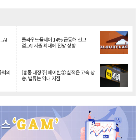
Mute
.AI
클라우드플레어 14% 급등해 신고
점...AI 지출 확대에 전망 상향
 동력의
[홍콩 대장주] 메이퇀② 실적은 고속 상
승, 밸류는 역대 저점