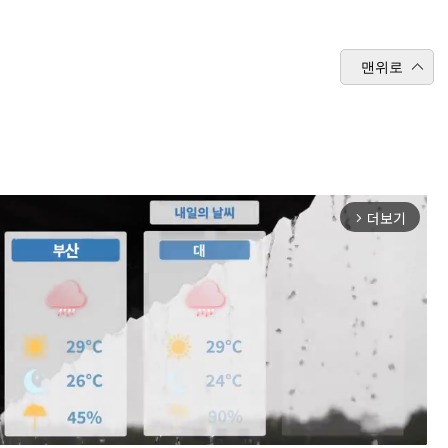
맨위로
더보기
arrow_forward_ios