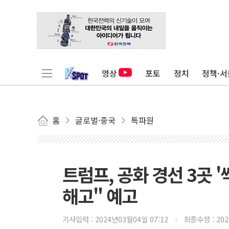
영상
포토
정치
정책·서
홈
글로벌·중국
특파원
트럼프, 공화 경선 3곳 '
해고" 예고
기사입력 :
2024년03월04일 07:12
최종수정 :
20