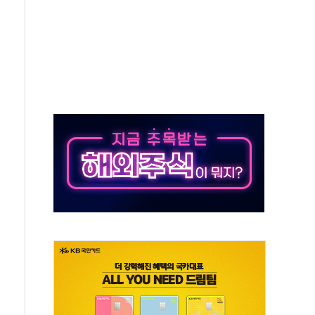
발표...김민석 50.30% 정청래 41.94% 송영길 7.76%
객 400명 맞이…"마음 잇는 시간 되길"
 지급 확정되나…재상고 앞두고 막판 셈법
'행복상자' 전달
극기 거꾸로' 논란…이틀만에 철거
 예술·체육요원 최대 33% 감축
 역대 최대폭 감소한 9.4%↓…유통업계 양극화 심화
 특사'로 콜롬비아 대통령 취임식 참석
시간당 30mm 강한 비...호우 피해 없어