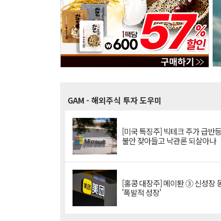
GAM
- 해외주식 투자 도우미
[미국 특징주] 빅테크 주가 급반등..
불안 잦아들고 낙관론 되살아나
[홍콩 대장주] 메이퇀 ③ 신성장
'폭발적 성장'