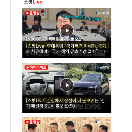
스팟
Live
[스팟Live] 李대통령 "국가폭력 피해자, 국가
가 치유해야…국가 책임 유효기간 없어"｜
26.08.07 국가폭력 피해자 위로 오찬
[스팟Live] 일상에서 장점이 더 돋보이는 '전
기 패밀리 SUV' 볼보 EX90