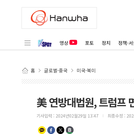
영상
포토
정치
정책·서
홈
글로벌·중국
미국·북미
美 연방대법원, 트럼프 
기사입력 :
2024년02월29일 13:47
최종수정 :
20