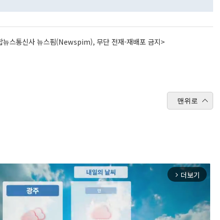
뉴스통신사 뉴스핌(Newspim), 무단 전재-재배포 금지>
맨위로
더보기
arrow_forward_ios