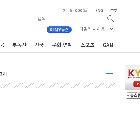
2026.08.08 (토)
ENG
中文
|
|
패밀리 사이트
금융
부동산
전국
문화·연예
스포츠
GAM
 정청래 격차 확대'
타진
최고치
 요구
낮아지며 상승… STOXX 600 지수는 나흘 연속 최고치
세
엘·이란 위협에 맞설 자체 억지력 강화
동
톱'… 美 해상봉쇄 영향
각