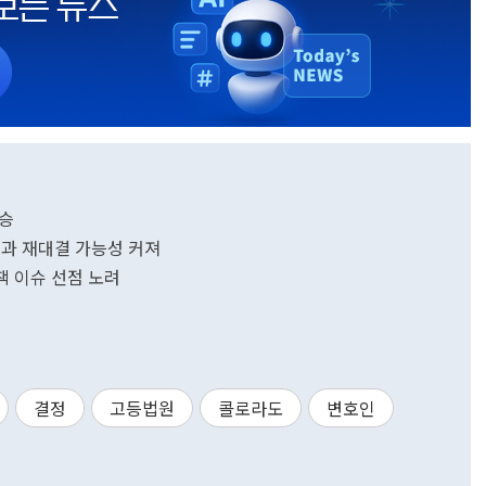
압승
과 재대결 가능성 커져
책 이슈 선점 노려
결정
고등법원
콜로라도
변호인