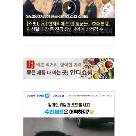
[스팟Live] 한자리에 모인 장군들...李대통령,
이상렬 대장 등 진급 장성 4명에 삼정검 수치
직접 수여｜26.08.07 장성 진급·삼정검 수치
수여식