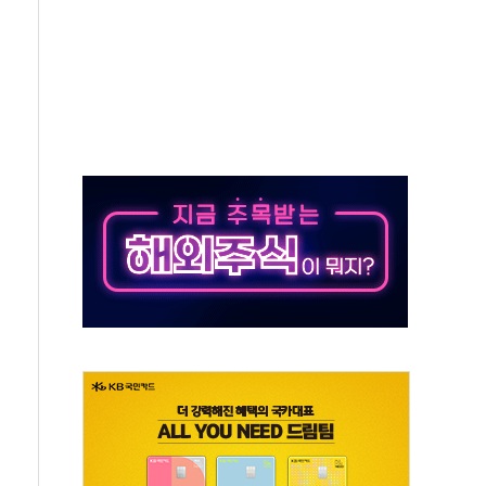
체주 '활짝'
스닥 선물 1%대 상승
상 기대 후퇴
·태양광주↑ VS 트레이드데스크·웬디스↓
 끝까지 찾겠다"
중 완화 전환점"