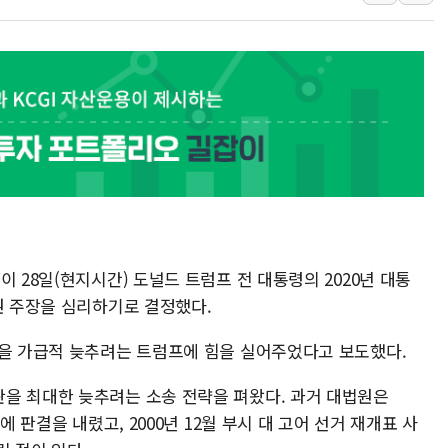
[AI MY 뉴스] 뉴욕 반도체주 프리뷰...美 고용 쇼크에 반도
뉴욕증시 프리뷰, 美 고용 쇼크에 금리 인상 우려 후퇴…나
[종합] 美 7월 고용 2만3000명 감소 '쇼크'…9월 금리 인
[사진] 이슬람 수니파 3개국, 공동방위협정 체결
뉴욕증시 개장 전 특징주...아틀라시안·클라우드플레어
보훈부, 미 DPAA와 MOU… "6·25 미군 실종자 7359명
트럼프 "금리 내려야"…파월 때와 달리 워시엔 톤 낮춰
특정 정치인 측근 포항시 정책특보 내정설...포항시 '시끌'
李 "해남 태양광, 대한민국 다음 100년 밑거름…수도권 집
 28일(현지시간) 도널드 트럼프 전 대통령의 2020년 대통
권 주장을 심리하기로 결정했다.
정을 가급적 늦추려는 트럼프에 힘을 실어주었다고 보도했다.
을 최대한 늦추려는 소송 전략을 펴왔다. 과거 대법원은
에 판결을 내렸고, 2000년 12월 부시 대 고어 선거 재개표 사