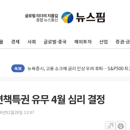
울
경제
사회
글로벌·중국
해외투자
산업
증권·
민주, 오늘 제주·인천 경선 결과 발표...'김민석 재역전 vs
한상협, 업계 개인정보 보안 새판 짠다…'자율규제단체' 
뉴욕증시, 고용 쇼크에 금리 인상 우려 후퇴…S&P500 
트럼프, 쿡 연준 이사 해임 재추진…"26일까지 의혹 소명"
속보
유럽증시, 美 고용 예상 밖 부진에 연준 금리 인상 가능성 
미 연준 매파 기세 꺾이나…고용 감소에 9월 동결 전망 우
[종합] 이슬람 수니파 3국, '공동방위협정' 체결… 이스라
면책특권 유무 4월 심리 결정
트럼프, 백신·자폐증 행정명령 검토…"이르면 다음 주"
美 항소법원, 백악관 무도회장 공사 중단 명령…트럼프 제
24년02월29일 13:47
이란 핵심 원유 수출항 '하르그섬', 최근 1주일 이상 '올스
가
가
美 고용 쇼크에 엔화 장중 급등…시장은 "또 개입했나" 촉