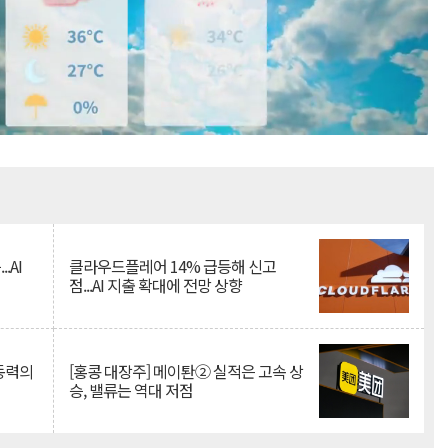
Mute
.AI
클라우드플레어 14% 급등해 신고
점...AI 지출 확대에 전망 상향
 동력의
[홍콩 대장주] 메이퇀② 실적은 고속 상
승, 밸류는 역대 저점