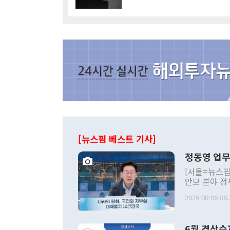
[뉴스핌 베스트 기사]
정동영 업무
[서울=뉴스핌
안보 분야 정
평화공존 발전
2026-08-06 06:
발언 중에는 
언한 것이 있
령은 공개적으
6월 경상수