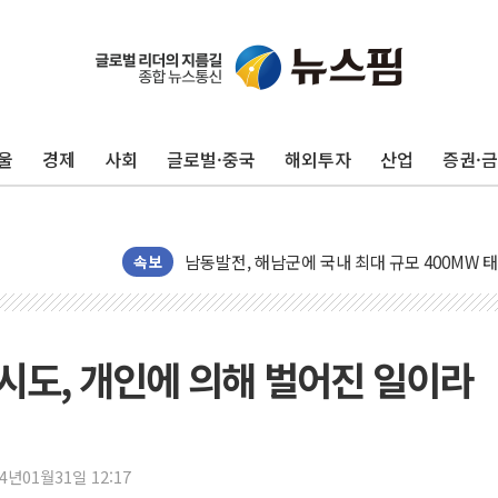
울
경제
사회
글로벌·중국
해외투자
산업
증권·
이란와이어 "이란 최고지도자 위독…곧 사망해
남동발전, 해남군에 국내 최대 규모 400MW 
[인도증시] 중동 불안 속 유가 상승에 소폭 하락
속보
황희 '폐버스 청년주택' SNS 글 역풍에 "정부
폭염 누그러지고 가뭄 숙지나...경북동해안권 8
사우디·튀르키예·파키스탄, '공동방위협정' 체
 시도, 개인에 의해 벌어진 일이라
신길동 신축도 3.3㎡당 7250만원…써밋 클라
용산공원·그린벨트로 또 충돌…반복되는 국토부
[AI 부동산 투데이] 특공 전략도 '극과 극'…
24년01월31일 12:17
[코인시황] 비트코인 6만4000달러대 횡보…고