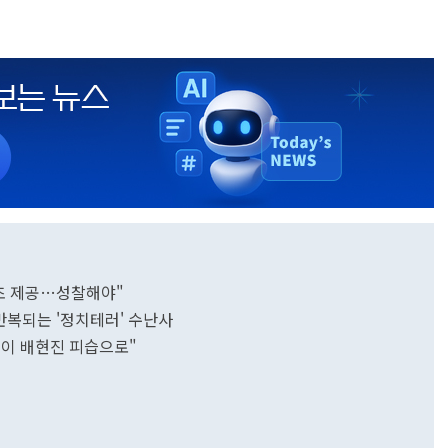
단초 제공…성찰해야"
 반복되는 '정치테러' 수난사
식이 배현진 피습으로"