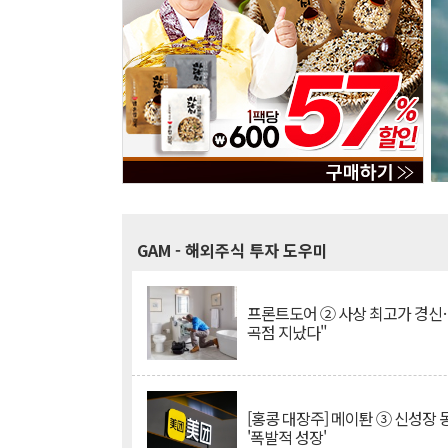
GAM
- 해외주식 투자 도우미
프론트도어 ② 사상 최고가 경신
곡점 지났다"
[홍콩 대장주] 메이퇀 ③ 신성장
'폭발적 성장'