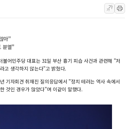
가
[베트남 증시] 유동성 부진 지속, 강보합 마감
가
'찜통더위'에 전력수요 역대 최고치 경신…한낮 
후티 반군, 예멘 정부군과 사우디 동시 공격…
42.5도 역대급 폭염…동물들도 특별식으로 여
 많아"
경찰, 9월부터 '가족 사건' 못 맡는다…상피제
도 분열"
포스코홀딩스, 포스코인터·DX 지분 일부 매각
태국 학교서 중학생 총기 난사...최소 7명 사망
 더불어민주당 대표는 31일 부산 흉기 피습 사건과 관련해 "저
이라고 생각하지 않는다"고 밝혔다.
40.2도 찍은 서울 등 폭염중대경보 해제…누적
"文정부 악몽 재현 안돼"...李 부동산 세제안에
신년 기자회견 취재진 질의응답에서 "정치 테러는 역사 속에서
신세계사이먼 '대구 프리미엄 아울렛' 건립 '본
한 것인 경우가 많았다"며 이같이 말했다.