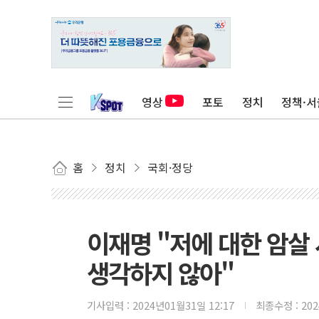
영상
포토
정치
정책·서
홈
정치
국회·정당
이재명 "저에 대한 암살
생각하지 않아"
기사입력 :
2024년01월31일 12:17
최종수정 :
20