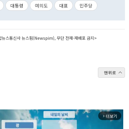
대통령
여의도
대표
민주당
뉴스통신사 뉴스핌(Newspim), 무단 전재-재배포 금지>
맨위로
더보기
arrow_forward_ios