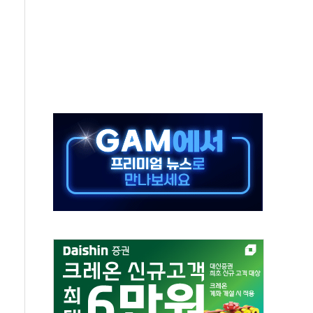
...석유·가스주 올랐지만 빈그룹이 상쇄
총수요 104.3GW 기록
 위기 고조되는 또 다른 중동 화약고
름나기 [뉴스핌 줌인]
 실시
 온열질환자 2872명
 與 내부서 '총선·대선 직격탄' 우려
궤도'