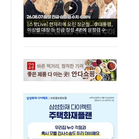
[스팟Live] 한자리에 모인 장군들...李대통령,
이상렬 대장 등 진급 장성 4명에 삼정검 수치
직접 수여｜26.08.07 장성 진급·삼정검 수치
수여식