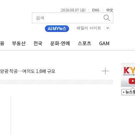
2026.08.07 (금)
ENG
中文
|
|
패밀리 사이트
금융
부동산
전국
문화·연예
스포츠
GAM
도 놀랍지 않아"
태양광 착공…여의도 1.6배 규모
...금융주 낙폭 커
정책 아냐" 해명
~9일 최대 100mm 호우
결… 수니파 국가들의 새 안보 협력 구도
비온 59㎡ 18억원대
-서울시 '정책 엇박자'
생애최초만 경쟁 치열
래·ETF 매수에도 고유가·금리·입법 지연 '삼중 부담'