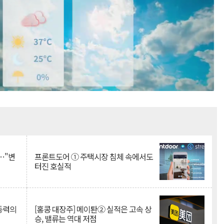
Mute
…"변
프론트도어 ① 주택시장 침체 속에서도
터진 호실적
 동력의
[홍콩 대장주] 메이퇀② 실적은 고속 상
승, 밸류는 역대 저점