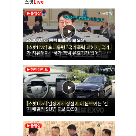
스팟
Live
[스팟Live] 李대통령 "국가폭력 피해자, 국가
가 치유해야…국가 책임 유효기간 없어"｜
26.08.07 국가폭력 피해자 위로 오찬
[스팟Live] 일상에서 장점이 더 돋보이는 '전
기 패밀리 SUV' 볼보 EX90