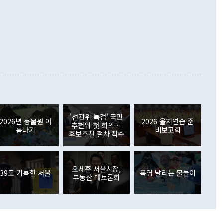
▲철강제품(17.9%) ▲승용차(6.1%) 등을 중심으로 18.6% 증가
 정치적으로 악용되는 측면이 있다"며 "많이 조심하셔야 한
준 수입은 ▲원자재(30.5%) ▲자본재(35.3%) ▲소비재
다. 북한을 다른 이름으로 불러야 한다는 주장에는 "표현에 꼬
가 모두 늘었다. 서비스수지는 12억9000만달러 적자를 기록해 전
정쟁으로 휘몰아 들어가면 원래 하고자 했던 데에서 오히려 나
000만달러)보다 적자 폭이 확대됐다. 여행수지는 외국인 입국자
래될 수 있다"고 경고했다. 이 대통령은 남북 신뢰 구축을 위해
증료 인상 등에 따른 출국자 감소로 4억4000만달러 흑자를
합의를 선제적으로 복원해야 한다는 정 장관의 주장에 대해서도
지식재산권사용료수지는 전월 흑자에서 4억4000만달러 적자
대로 하는 게 과연 한반도의 평화와 안정에 플러스냐, 결론적
 본원소득수지는 배당소득을 중심으로 32억7000만달러 흑자
이 들 때도 있다"며 부정적으로 반응했다. 조현 외교부 장
월(21억7000만달러)보다 흑자 폭이 확대됐다. 배당소득수지
 사후 브리핑에서 정 장관이 언급한 '4자 회담'에 대해 "이상
이 늘어난 데다 전월 분기배당에 따른 기저효과로 배당지급이
 어떤 희망이라 하더라도 그건 아직 조율되지 않은 방법"이
6000만달러 흑자를 나타냈다. 금융계정 순자산은 6월 중 467
들께서 디스카운트해 주시면 좋겠다"고 선을 그었다. 정 장관
러 증가해 월간 기준 역대 최대 증가 폭을 기록했다. 종전 최대
아 블라디보스토크에서 열리는 '동방경제포럼(EEF)'을 언급하
월(369억9000만달러)을 넘어선 것이다. 직접투자에서는 내국
원에서 (참석을) 검토하고 있다"고 발언한 데 대해서도 조 장관
가 80억1000만달러, 외국인의 국내투자가 46억3000만달러
'선관위 특검' 국민
외교부의 몫"이라며 "아직 거기까지 진도가 나가지 않았다"고
2026년 동물원 여
2026 을지연습 준
. 증권투자에서는 외국인의 국내 주식 매도세가 이어졌다. 외
추천위 첫 회의…
름나기
비보고회
장관이 이날 소개한 대북 구상과 설명은 정부 내 조율을 거치지
주식 투자는 차익실현 매도 등의 영향으로 316억1000만달러
후보추천 절차 착수
서 문제가 있다. 특히 주적 표현 대체와 국호 사용, 9·19 군
(-310억5000만달러)에 이어 역대 최대 순매도 기록을 다시
 4자회담 추진 등은 통일부 장관이 결정할 사안이 아니어서 월
국인의 국내 채권투자는 세계국채지수(WGBI) 자금 유입에도
이 나오고 있다. 이 대통령은 정 장관의 업무보고를 듣고 난
도래 영향으로 증가 폭이 줄어든 52억9000만달러를 기록했
무보고에 발표했다고 승인난 건 아니다"라고 재차 확인했다. 정
오세훈 서울시장,
 해외 증권투자는 주식을 중심으로 35억6000만달러 증가했
39도 기록한 서울
폭염 날리는 물놀이
부동산 대토론회
통은 "정 장관의 발언 내용은 대부분 국가안전보장회의(NSC)
newspim.com
된 사안이 아닌 정 장관의 개인적 생각에 가깝다"며 "안보 관
이 정부의 공식 정책이 아닌 사안을 추진하겠다고 업무보고를
 면전에서 '국군통수권자가 나서야 한다'고 주장한 것은 심각
 5일 청와대 영빈관에서 열린 통일