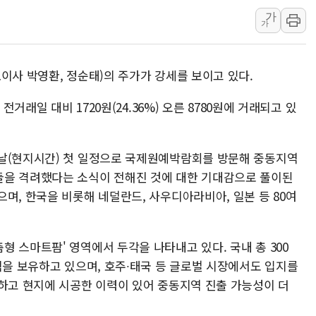
[사진] 이슬람 수니파 3개국, 공동방위협정 체결
가
가
뉴욕증시 개장 전 특징주...아틀라시안·클라우드플레어
보훈부, 미 DPAA와 MOU… "6·25 미군 실종자 7359명
트럼프 "금리 내려야"…파월 때와 달리 워시엔 톤 낮춰
이사 박영환, 정순태)의 주가가 강세를 보이고 있다.
특정 정치인 측근 포항시 정책특보 내정설...포항시 '시끌'
전거래일 대비 1720원(24.36%) 오른 8780원에 거래되고 있
李 "해남 태양광, 대한민국 다음 100년 밑거름…수도권 집
李 대통령, '6시간 마라톤 부동산 2차 회의' 주재… "전폭
트럼프, 中 겨냥 폴리실리콘 관세 15% 부과…美 태양광주
전날(현지시간) 첫 일정으로 국제원예박람회를 방문해 중동지역
[사진] 빈살만과 에르도안의 만남
들을 격려했다는 소식이 전해진 것에 대한 기대감으로 풀이된
며, 한국을 비롯해 네덜란드, 사우디아라비아, 일본 등 80여
이란와이어 "이란 최고지도자 위독…곧 사망해도 놀랍지 
 스마트팜' 영역에서 두각을 나타내고 있다. 국내 총 300
적을 보유하고 있으며, 호주∙태국 등 글로벌 시장에서도 입지를
발하고 현지에 시공한 이력이 있어 중동지역 진출 가능성이 더