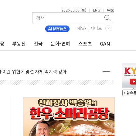
2026.08.08 (토)
ENG
中文
|
|
패밀리 사이트
금융
부동산
전국
문화·연예
스포츠
GAM
낮아지며 상승… STOXX 600 지수는 나흘 연속 최고치
세
엘·이란 위협에 맞설 자체 억지력 강화
동
톱'… 美 해상봉쇄 영향
각
체주 '활짝'
스닥 선물 1%대 상승
상 기대 후퇴