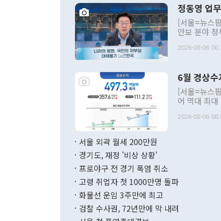
정동영 업무
[서울=뉴스핌
안보 분야 정
평화공존 발전
2026-08-06 06:
발언 중에는 
언한 것이 있
령은 공개적으
6월 경상수
주의적 희망에
관의 대북 정
[서울=뉴스핌
관 부처 장관
어 역대 최대
관의 무리한 
출 호조로 월
다. [정동영 통일부 장관이 지난달 23일 오후 서울 종로구 정부서울청사에
2026-08-06 08:
료=한국은행] 한국은행이 6일 발표한 '2026년 6월 국제수지(잠정)'에
서 취임 1주년 
면 지난 6월
부 장관 권한
1000만달러
서울 외곽 월세 200만원
발전 구상'을
이에 따라 올
적 갈등 해결
경기도, 재정 '비상 상황'
했다. 경상수
결과 혐오의 
9000만달러
프로야구 전 경기 폭염 취소
년간의 CVI
지 기준 상품
고령 취업자 첫 1000만명 돌파
무너졌다고도 
며 월간 기준
현실을 바꾸는
달러로 38.
화물선 운임 3주만에 최고
를 평화 체제
196.9% 급
검찰 수사권, 72년만에 막 내려
함께 4자 대
수출은 160
지만 이 대통