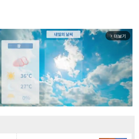
더보기
arrow_forward_ios
Mute