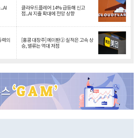
.AI
클라우드플레어 14% 급등해 신고
점...AI 지출 확대에 전망 상향
 동력의
[홍콩 대장주] 메이퇀② 실적은 고속 상
승, 밸류는 역대 저점