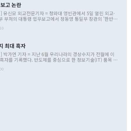
보고 논란
] 유신모 외교전문기자 = 청와대 영빈관에서 5일 열린 외교·
부 부처의 대통령 업무보고에서 정동영 통일부 장관의 '한반도
 구상'과 업무보고 발언이 논란을 빚고 있다. 이날 정 장관의
10
정부 내 조율을 거치지 않은 사안을 정책으로 추진하겠다고 공
는가 하면 사실 관계에 맞지 않은 설명도 있었다. 이재명 대통
로 신중을 기해 달라고 경고했고, 조현 외교부 장관은 '이상
지 최대 흑자
 근거한 비현실적 구상'이라는 비판을 내놨다. 그동안 정 장
책 관련 발언이 물의를 빚은 적은 여러 번 있지만 대통령과 유
] 박가연 기자 = 지난 6월 우리나라의 경상수지가 전월에 이
이 공개적으로 부정적 입장을 표명한 것은 이례적이다. 정 장
 흑자를 기록했다. 반도체를 중심으로 한 정보기술(IT) 품목 수
대북 접근법과 월권을 제어해야 한다는 목소리도 높아지고 있
간 상품수출이 처음으로 1000억달러를 넘어선 영향이다. [자
00
 따르
기자간담회를 하고 있다. [사진=통일부] 2026.07.23 ◆통일
 경상수지는 497억3000만달러 흑자로 집계됐다. 전월(386억
 넘어선 주장 정 장관은 이날 업무보고에서 '한반도 평화공존
)에 이어 두 달 연속 월간 기준 역대 최대 기록을 갈아치웠다.
 설명하면서 이재명 정부 2년차 핵심 과제로 상호 존중·평화
해 상반기 누적 경상수지 흑자는 1910억1000만달러를 기록
·핵 없는 한반도 등 3대 기본 방향을 제시했다. 정 장관은 "대
지 흑자를 견인한 것은 상품수지다. 6월 상품수지는 478억
언어는 멈춰야 한다"면서 주적 용어 대체를 주장했다. 지난 25
 흑자를 기록하며 전월에 이어 역대 최대를 다시 썼다. 국제수
D(완전하고 검증가능하며 되돌릴 수 없는 비핵화) 구도는 이미
수출은 1123억7000만달러로 전년 동월 대비 84.5% 증가하
했다. 또 "현 시점에서 흘러간 선(先)비핵화만 되뇌는 것은
 처음으로 1000억달러를 넘어섰다. 상품수입은 644억8000만
 데 힘이 되지 않는다"고 주장했다. 정 장관은 또 "정전 체제
6% 늘었다. 통관 기준으로는 반도체 수출이 전년 동월 대비
로 바꾸는 논의에 착수하겠다"면서 "북·미 정상회담 견인과
증했고 컴퓨터·주변기기(SSD)는 282.7% 증가했다. IT 품목
화의 동력을 확보하기 위해 최선을 다할 것"이라고 말했다. 하
.4% 늘었으며 비IT 품목도 ▲석유제품(47.5%) ▲화공품
령은 정 장관의 구상에 대부분 제동을 걸었다. 이 대통령은 "평