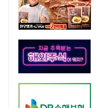
·태양광주↑ VS 트레이드데스크·웬디스↓
 끝까지 찾겠다"
중 완화 전환점"
적 공급 확대·속도전 총력"
 급등
않아"