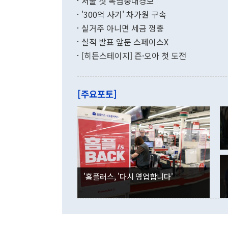
서울 첫 폭염중대경보
(18.6%) 
화공존 정책이
했다. 통관 기
'300억 사기' 차가원 구속
다"고 지적했
(16.4%)
투리가 잡혀 
실거주 아니면 세금 껑충
월(-10억9
쁜 상황이 초
증가와 유류할
실적 발표 앞둔 스페이스X
9·19 군사
기록했지만 
[히든스테이지] 즌·오아 첫 도전
"우리의 선의
로 전환됐다.
으로 약간의 의문
를 기록해 전
관은 업무보고
는 배당수입
주의에 근거한
줄면서 25억
[주요포토]
라며 "여러분
억1000만달
이 9월 러시
였던 올해 3
며 "정부 차
인의 해외투자
은 "그것은 
각각 증가했다
잘랐다. 정 
국인의 국내 
않았다는 점에
감소하며 전월
사합의 복원,
경신했다. 외
권이라는 지적
분기 말 만기
뒤 "여기 업
다. 내국인의
'홈플러스, '다시 영업합니다'
부의 한 소식
다. eoyn2@
를 거쳐 결정
련 부처 장관
하고 대통령의
한 문제"라고 지적했다. 이재명 대통령이