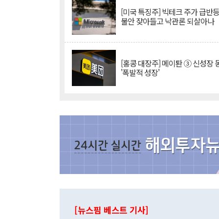
[미국 특징주] 빅테크 주가 급반등..
불안 잦아들고 낙관론 되살아나
[홍콩 대장주] 메이퇀 ③ 신성장
'폭발적 성장'
[뉴스핌 베스트 기사]