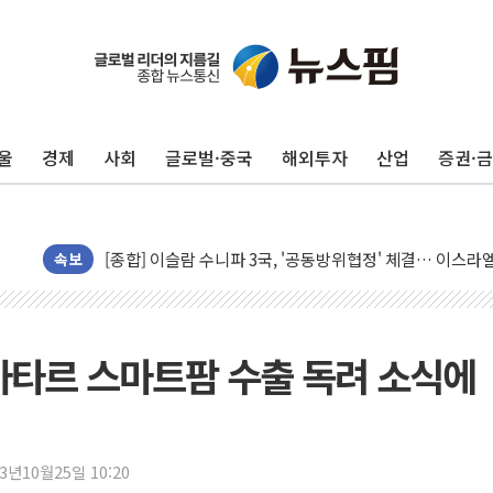
울
경제
사회
글로벌·중국
해외투자
산업
증권·
유럽증시, 美 고용 예상 밖 부진에 연준 금리 인상 가능성 
미 연준 매파 기세 꺾이나…고용 감소에 9월 동결 전망 우
[종합] 이슬람 수니파 3국, '공동방위협정' 체결… 이스라
속보
트럼프, 백신·자폐증 행정명령 검토…"이르면 다음 주"
美 항소법원, 백악관 무도회장 공사 중단 명령…트럼프 제
이란 핵심 원유 수출항 '하르그섬', 최근 1주일 이상 '올스
카타르 스마트팜 수출 독려 소식에
美 고용 쇼크에 엔화 장중 급등…시장은 "또 개입했나" 촉
[AI MY 뉴스] 뉴욕 반도체주 프리뷰...美 고용 쇼크에 반도
뉴욕증시 프리뷰, 美 고용 쇼크에 금리 인상 우려 후퇴…나
[종합] 美 7월 고용 2만3000명 감소 '쇼크'…9월 금리 인
23년10월25일 10:20