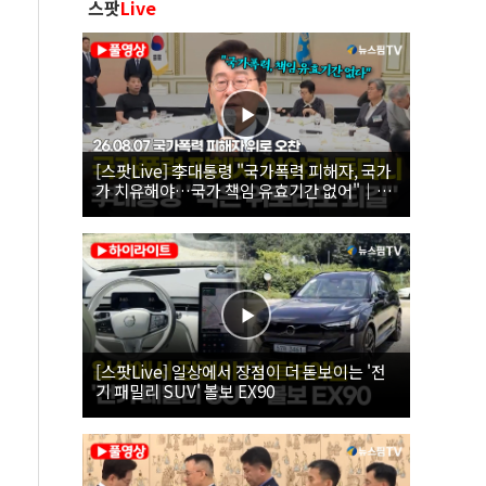
스팟
Live
[스팟Live] 李대통령 "국가폭력 피해자, 국가
가 치유해야…국가 책임 유효기간 없어"｜
26.08.07 국가폭력 피해자 위로 오찬
[스팟Live] 일상에서 장점이 더 돋보이는 '전
기 패밀리 SUV' 볼보 EX90