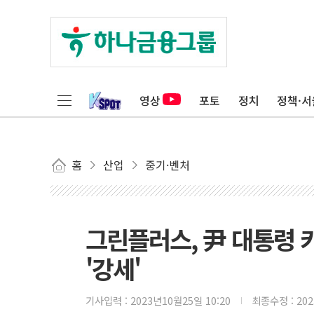
영상
포토
정치
정책·서
홈
산업
중기·벤처
그린플러스, 尹 대통령 
'강세'
기사입력 :
2023년10월25일 10:20
최종수정 :
20