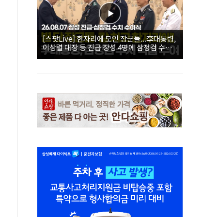
[스팟Live] 한자리에 모인 장군들...李대통령,
이상렬 대장 등 진급 장성 4명에 삼정검 수치
직접 수여｜26.08.07 장성 진급·삼정검 수치
수여식