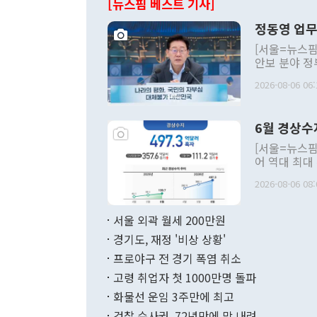
[뉴스핌 베스트 기사]
정동영 업무
[서울=뉴스핌
안보 분야 정
평화공존 발전
2026-08-06 06:
발언 중에는 
언한 것이 있
령은 공개적으
6월 경상수
주의적 희망에
관의 대북 정
[서울=뉴스핌
관 부처 장관
어 역대 최대
관의 무리한 
출 호조로 월
다. [정동영 통일부 장관이 지난달 23일 오후 서울 종로구 정부서울청사에
2026-08-06 08:
료=한국은행] 한국은행이 6일 발표한 '2026년 6월 국제수지(잠정)'에
서 취임 1주년 
면 지난 6월
부 장관 권한
1000만달러
서울 외곽 월세 200만원
발전 구상'을
이에 따라 올
적 갈등 해결
경기도, 재정 '비상 상황'
했다. 경상수
결과 혐오의 
9000만달러
프로야구 전 경기 폭염 취소
년간의 CVI
지 기준 상품
고령 취업자 첫 1000만명 돌파
무너졌다고도 
며 월간 기준
현실을 바꾸는
달러로 38.
화물선 운임 3주만에 최고
를 평화 체제
196.9% 급
검찰 수사권, 72년만에 막 내려