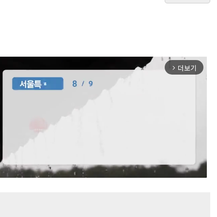
더보기
arrow_forward_ios
Mute