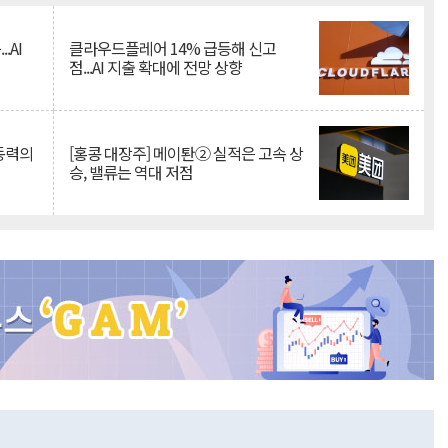
.AI
클라우드플레어 14% 급등해 신고
점...AI 지출 확대에 전망 상향
 동력의
[홍콩 대장주] 메이퇀② 실적은 고속 상
승, 밸류는 역대 저점