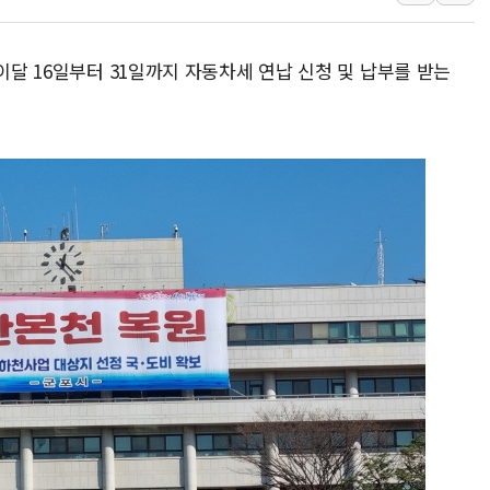
서울 중랑구 주택가서 흉기 난
李대통령 "결혼 때문에 손해 
이달 16일부터 31일까지 자동차세 연납 신청 및 납부를 받는
여수 오동도 인근 해상서 모
추미애, '위안부' 피해자 기림
인천 선재도 갯벌서 해루질 중
인천서 말다툼 중 어머니 흉기
'화합' 꺼낸 김민석에 '뻔뻔