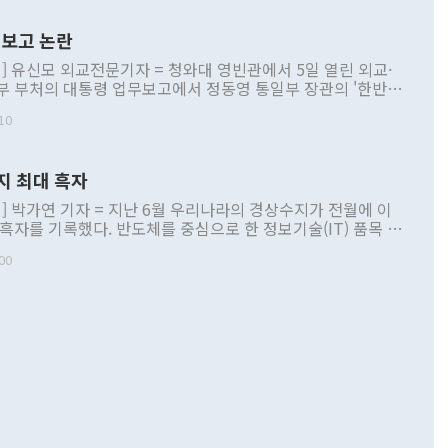
보고 논란
] 유신모 외교전문기자 = 청와대 영빈관에서 5일 열린 외교·
부 부처의 대통령 업무보고에서 정동영 통일부 장관의 '한반도
 구상'과 업무보고 발언이 논란을 빚고 있다. 이날 정 장관의
10
정부 내 조율을 거치지 않은 사안을 정책으로 추진하겠다고 공
는가 하면 사실 관계에 맞지 않은 설명도 있었다. 이재명 대통
로 신중을 기해 달라고 경고했고, 조현 외교부 장관은 '이상
지 최대 흑자
 근거한 비현실적 구상'이라는 비판을 내놨다. 그동안 정 장
책 관련 발언이 물의를 빚은 적은 여러 번 있지만 대통령과 유
] 박가연 기자 = 지난 6월 우리나라의 경상수지가 전월에 이
이 공개적으로 부정적 입장을 표명한 것은 이례적이다. 정 장
 흑자를 기록했다. 반도체를 중심으로 한 정보기술(IT) 품목 수
대북 접근법과 월권을 제어해야 한다는 목소리도 높아지고 있
간 상품수출이 처음으로 1000억달러를 넘어선 영향이다. [자
00
 따르
기자간담회를 하고 있다. [사진=통일부] 2026.07.23 ◆통일
 경상수지는 497억3000만달러 흑자로 집계됐다. 전월(386억
 넘어선 주장 정 장관은 이날 업무보고에서 '한반도 평화공존
)에 이어 두 달 연속 월간 기준 역대 최대 기록을 갈아치웠다.
 설명하면서 이재명 정부 2년차 핵심 과제로 상호 존중·평화
해 상반기 누적 경상수지 흑자는 1910억1000만달러를 기록
·핵 없는 한반도 등 3대 기본 방향을 제시했다. 정 장관은 "대
지 흑자를 견인한 것은 상품수지다. 6월 상품수지는 478억
언어는 멈춰야 한다"면서 주적 용어 대체를 주장했다. 지난 25
 흑자를 기록하며 전월에 이어 역대 최대를 다시 썼다. 국제수
D(완전하고 검증가능하며 되돌릴 수 없는 비핵화) 구도는 이미
수출은 1123억7000만달러로 전년 동월 대비 84.5% 증가하
했다. 또 "현 시점에서 흘러간 선(先)비핵화만 되뇌는 것은
 처음으로 1000억달러를 넘어섰다. 상품수입은 644억8000만
 데 힘이 되지 않는다"고 주장했다. 정 장관은 또 "정전 체제
6% 늘었다. 통관 기준으로는 반도체 수출이 전년 동월 대비
로 바꾸는 논의에 착수하겠다"면서 "북·미 정상회담 견인과
증했고 컴퓨터·주변기기(SSD)는 282.7% 증가했다. IT 품목