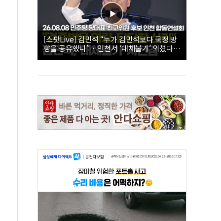
[스팟Live] 김민석 “누가 김민석보다 국정 방
향을 공유했나”…인천서 ‘대체불가’ 외쳤다 |
26.08.08 더불어민주당 당대표·최고위원 후
보 인천 합동연설회