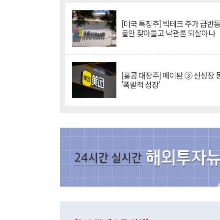
[미국 특징주] 빅테크 주가 급반등..
불안 잦아들고 낙관론 되살아나
[홍콩 대장주] 메이퇀 ③ 신성장
'폭발적 성장'