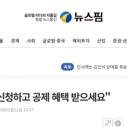
포항시 재난예산 40억 긴급 
울진·영덕 '호우특보'-포항 '
[종합] 김민석, 정청래에 '0.86
울
경제
사회
글로벌·중국
해외투자
산업
증권·
인천 합동연설회 나선 송영길
김민석, 2주차 제주·인천 경선서
인사하는 김민석 당대표 후보
속보
[속보] 민주, 제주·인천 경선 결
[속보] 민주, 인천 경선 결과 발
[속보] 민주, 제주 경선 결과 발
신청하고 공제 혜택 받으세요"
이번주 국내 주요 금융일정(8.1
美, 이란전 출구전략 만지작
23년01월12일 13:47
강릉·동해·삼척 시간당 최대 
가
폐기물 수거하다 참변…60대
가