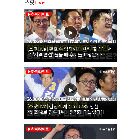
스팟
Live
[스팟Live] 환호 속 입장해 나란히 ‘찰칵’…서
로 ‘저격 연설’ 들을 때 후보들 표정은? |
26.08.08 더불어민주당 당대표·최고위원 후
보 인천 합동연설회
[스팟Live] 김민석 제주 52.64%·인천
45.09%로 연속 1위…정청래 따돌렸다’ |
26.08.08 더불어민주당 당대표·최고위원 후
보 인천 합동연설회