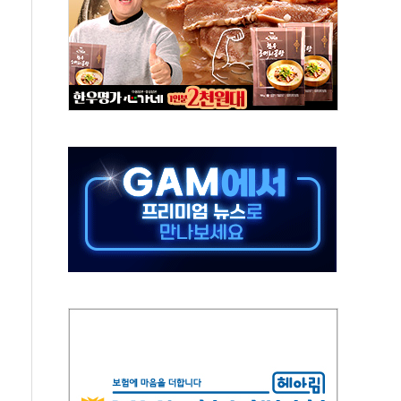
동…60대 남성 2명 숨져
보는 일 없게"…'결혼 페널티' 22개 과제 손본다
터보트 전복…1명 사망·1명 실종
의 날 참석..."국제적 시민 연대로 목소리 내야"
 실종 60대 나흘만에 숨진 채 발견
 살해 10대 아들 체포
' 받아친 정청래…제주 연설서 신경전 고조