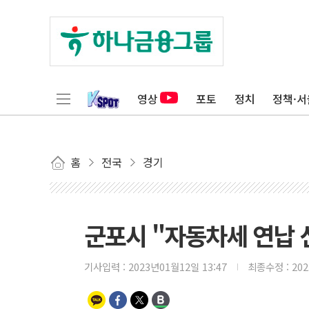
영상
포토
정치
정책·서
홈
전국
경기
군포시 "자동차세 연납 
기사입력 :
2023년01월12일 13:47
최종수정 :
20