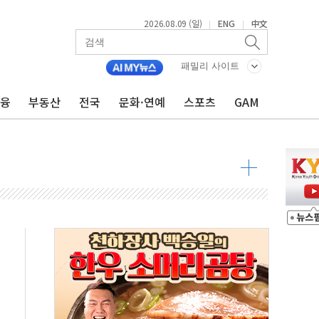
2026.08.09 (일)
ENG
中文
|
|
투입…고수온 양식장 복구·지원 '총력'
패밀리 사이트
산사태 주의보'...경북도, 호우 피해·통제구간 없어
%p' 차 재역전 성공...金 45.42% vs 鄭 44.56%
금융
부동산
전국
문화·연예
스포츠
GAM
·정청래·김민석 당대표 후보
 정청래에 승리...47.75% vs 42.08%
과 발표...김민석 47.75% 정청래 42.08%
표...김민석 45.09% 정청래 43.27% 송영길 11.63%
표...김민석 52.64% 정청래 39.89% 송영길 7.47%
0~8.14)
…공습 한계·탄약 부족 현실화
50㎜ 폭우…강원 동해안 강한 비 이어져
 환경미화원 수거차에 치여 사망