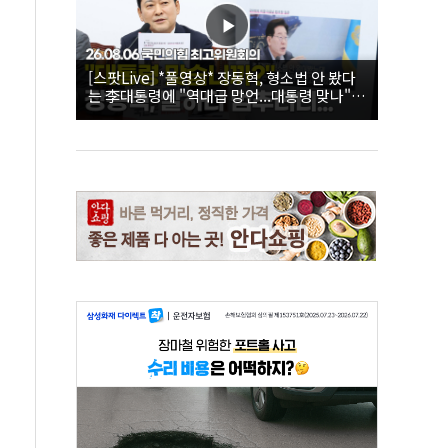
[스팟Live] *풀영상* 장동혁, 형소법 안 봤다
는 李대통령에 "역대급 망언...대통령 맞나"｜
26.08.06 국민의힘 최고위원회의