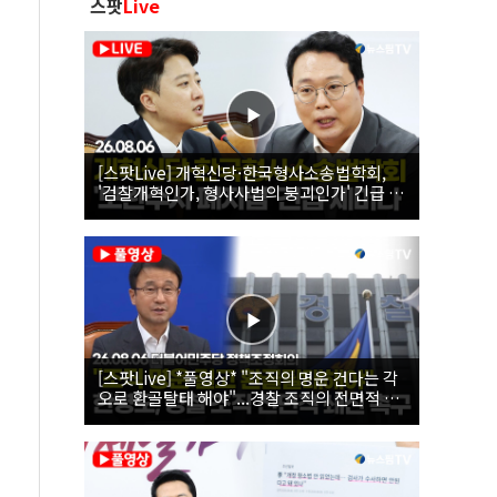
스팟
Live
[스팟Live] 개혁신당·한국형사소송법학회,
'검찰개혁인가, 형사사법의 붕괴인가' 긴급 세
미나｜26.08.06
[스팟Live] *풀영상* "조직의 명운 건다는 각
오로 환골탈태 해야"...경찰 조직의 전면적 쇄
신 촉구한 한병도 | 26.08.06 더불어민주당 정
책조정회의