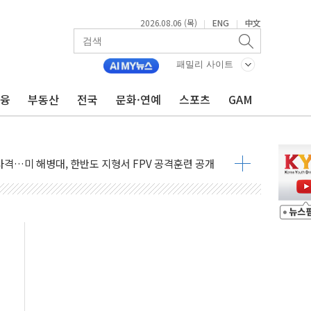
2026.08.06 (목)
ENG
中文
|
|
패밀리 사이트
금융
부동산
전국
문화·연예
스포츠
GAM
 비상! 수족구병이 다시 유행합니다.
.데이터처, 기업 3만1000곳 경제통계조사
 실사격…미 해병대, 한반도 지형서 FPV 공격훈련 공개
 아닌 담합…76조2000억 입찰 영향"
 넘긴 세라젬…공정위 과징금 4억3200만원
'슈퍼을' 5곳 선정...소부장 핵심기업 추가 육성
용품 등 94개 제품 안전기준 '부적합'
'다산점' 열어
…식약처 AI 심사·소방청 119안심콜 영문 영상 제작
증명서 발급…7일부터 온라인 대리 신청 가능
회의…중증환자 이송체계 전국 확대 점검