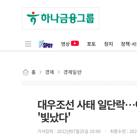
영상
포토
정치
정책·서
홈
경제
경제일반
대우조선 사태 일단락…
'빛났다'
기사입력 :
2022년07월25일 10:00
최종수정 :
20