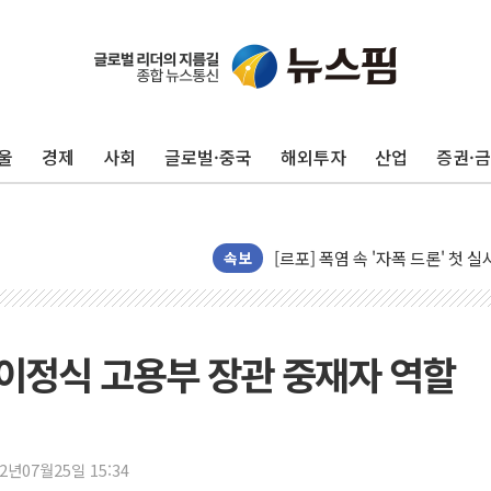
울
경제
사회
글로벌·중국
해외투자
산업
증권·
[AI 카드뉴스] 어린이집·유치원
운수업·기업활동 '원스톱'으로..
[르포] 폭염 속 '자폭 드론' 첫
공정위 "국고채 PD 15곳, 관행
속보
중소기업 기술자료 중국 계열사에
정부, 한화오션·에코프로비엠 등 
국표원, 해외직구 물놀이기구·유아
이정식 고용부 장관 중재자 역할
쉐이크쉑, 남양주 현대아울렛에 
정부혁신 우수사례 세계에 알린다
부모가 정부24에서 자녀 출입국
22년07월25일 15:34
소방청, 전국 시·도 구급과장 