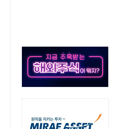
한눈에'…인사처, 공무원 인사제도 안내서 발간
끝…김민석, 신천지 허위신고에 배신 사과 안 해"
국방개혁은 정치적 감정 따라 추진해선 안 돼"
 '비욘드 디 어비스' 수상작 발표
위크' 참가…리모델링 상담 제공
상, 종가가 넘은 건 국경 아닌 '식문화 장벽'
급등…구리 가격 상승 전망 부각
은 채권혼합 펀드 2종 출시
닉스'는 사고 급등주는 팔았다