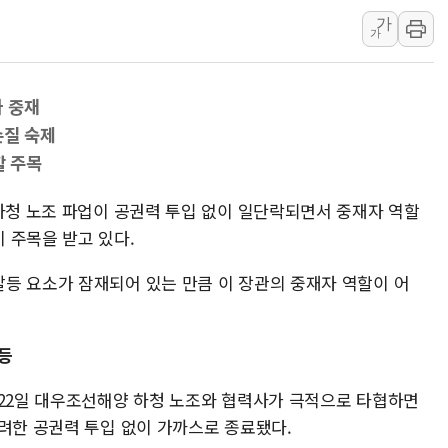
가
'달라진 임신·출산·육아 지원 
가
정청래 "2차 TV토론으로 게임 
윤상현, 사관학교 통합 비판…"
 중재
펄어비스, 붉은사막 영상 콘테스트
손질 숙제
현대리바트, '2026 코리아빌드
할 주목
[K메이커] 코셔에서 할랄까지…대
[특징주] 비철금속 업종 11% 
 하청 노조 파업이 공권력 투입 없이 일단락되면서 중재자 역할
 주목을 받고 있다.
흥국자산운용, 코스닥 성장주 담
외국인 돌아왔지만 …'삼전·하이
등 요소가 잠재되어 있는 만큼 이 장관의 중재자 역할이 어
등
 22일 대우조선해양 하청 노조와 협력사가 극적으로 타협하면
우려한 공권력 투입 없이 가까스로 종료됐다.