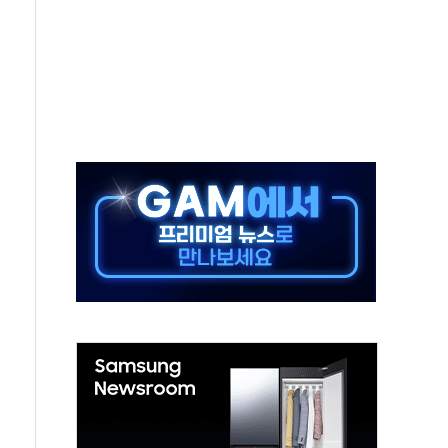
'행복상자' 전달
극기 거꾸로' 논란…이틀만에 철거
 예술·체육요원 최대 33% 감축
 역대 최대폭 감소한 9.4%↓…유통업계 양극화 심화
 특사'로 콜롬비아 대통령 취임식 참석
시간당 30mm 강한 비...호우 피해 없어
방…野 "청년 우롱 기괴" vs 與 "송구한 해프닝"