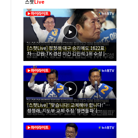
스팟
Live
[스팟Live] 정청래 대구 승리에도 1622표
차…강원·TK 경선 이긴 김민석 1위 수성 |
26.08.09 더불어민주당 당대표·최고위원 후
보 대구·경북 합동연설회
[스팟Live] “맞습니다! 교체해야 합니다!”…
정청래, 지도부 교체 주장 ‘정면돌파’ |
26.08.09 더불어민주당 당대표·최고위원 후
보 대구·경북 합동연설회