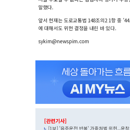
말했다.
앞서 헌재는 도로교통법 148조의2 1항 중 '4
에 대해서도 위헌 결정을 내린 바 있다.
sykim@newspim.com
[관련기사]
[1보] '음주운전 반복' 가중처벌 위헌...윤