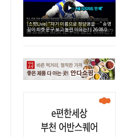
[스팟Live] “자기 이름으로 정당명을…” 송영
길이 피켓 문구 보고 놀란 이유는? | 26.08.09
더불어민주당 당대표·최고위원 후보 대구·경
북 합동연설회