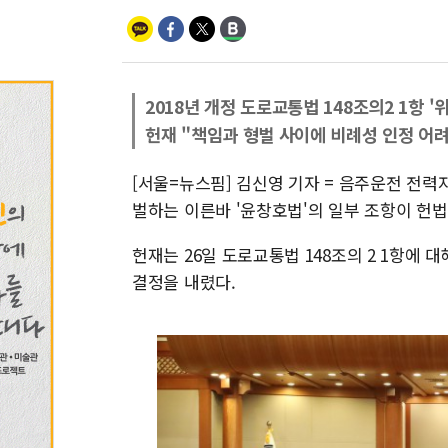
2018년 개정 도로교통법 148조의2 1항 '
헌재 "책임과 형벌 사이에 비례성 인정 어
[서울=뉴스핌] 김신영 기자 = 음주운전 전
벌하는 이른바 '윤창호법'의 일부 조항이 헌
헌재는 26일 도로교통법 148조의 2 1항에
결정을 내렸다.