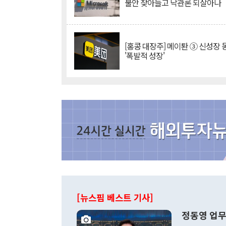
불안 잦아들고 낙관론 되살아나
[홍콩 대장주] 메이퇀 ③ 신성장
'폭발적 성장'
[뉴스핌 베스트 기사]
정동영 업무