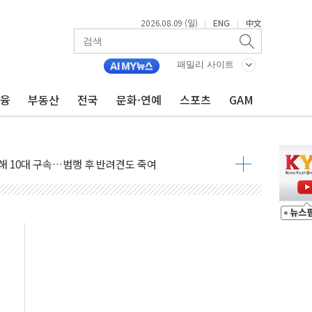
2026.08.09 (일)
ENG
中文
|
|
고 발생…작업자 1명 숨져
철강 AI융합실증센터' 들어선다
패밀리 사이트
대 숨진 채 발견...경찰, 조사 중
금융
부동산
전국
문화·연예
스포츠
GAM
.48%p 차 선두 유지...金 46.01% vs 鄭 44.53%
기 당선...합산득표율 68.63%
해 10대 구속…범행 후 반려견도 죽여
 정청래에 승리…金 48.54% vs 鄭 44.40%
경선 결과...김민석 48.54% 정청래 44.40%
발표...김민석 47.37% 정청래 45.71% 송영길 6.92%
발표...정청래 47.82% 김민석 46.35% 송영길 5.83%
발표...김민석 50.30% 정청래 41.94% 송영길 7.76%
객 400명 맞이…"마음 잇는 시간 되길"
 지급 확정되나…재상고 앞두고 막판 셈법