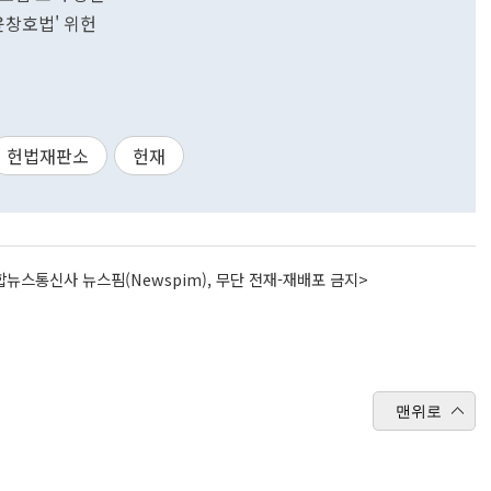
'윤창호법' 위헌
헌법재판소
헌재
뉴스통신사 뉴스핌(Newspim), 무단 전재-재배포 금지>
맨위로