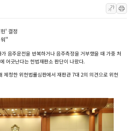
하나금융, 명동 소상공인에 
가
인천시 광복절 현수막 '태
가
병무청, 보충역 전면 손질…
홈플러스發 대형마트 판매,
위헌' 결정
윤준병·이해민 의원, '정부
려워"
'호우·산사태 주의보' 울진 
력자가 음주운전을 반복하거나 음주측정을 거부했을 때 가중 처
여야, 황희 '버스 하우스' 공
법에 어긋난다는 헌법재판소 판단이 나왔다.
 대해 제청한 위헌법률심판에서 재판관 7대 2의 의견으로 위헌