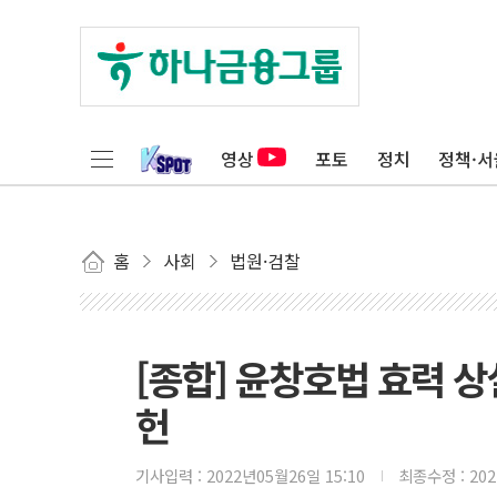
영상
포토
정치
정책·서
홈
사회
법원·검찰
[종합] 윤창호법 효력 상
헌
기사입력 :
2022년05월26일 15:10
최종수정 :
20