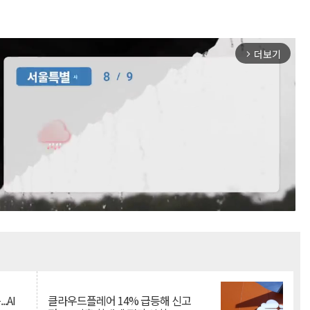
더보기
arrow_forward_ios
Mute
.AI
클라우드플레어 14% 급등해 신고