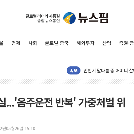
평택 진위면 공장서 질식사
포항 블루밸리 국가산단에 '
상주 낙동강 선착장 하류서 50
울
경제
사회
글로벌·중국
해외투자
산업
증권·
[종합] 김민석, 정청래에 누적 1
민주당 경북도당위원장에 오중
인천서 말다툼 중 어머니 살
속보
김민석, 강원·대구·경북 경선서
[속보] 민주, 강원·대구·경북 
[속보] 민주, 경북 경선 결과 
실...'음주운전 반복' 가중처벌 위
[속보] 민주, 대구 경선 결과 
[속보] 민주, 강원 경선 결과 
정재헌 CEO, SKT 장기고
최태원, 노소영에 9440억
22년05월26일 15:10