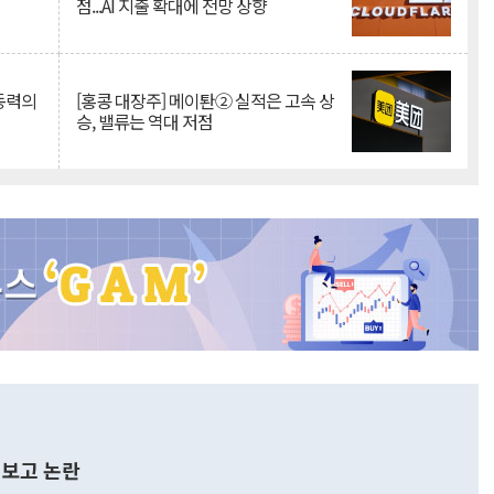
점...AI 지출 확대에 전망 상향
 동력의
[홍콩 대장주] 메이퇀② 실적은 고속 상
승, 밸류는 역대 저점
보고 논란