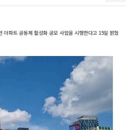
양주 섬유염색공장서 화재 1명 중상…
김정관 산업부 장관 "주 52시간 손봐
해군 1함대 창설 80주년…지역과 함께
2년 아파트 공동체 활성화 공모 사업을 시행한다고 15일 밝혔
[3보] 북, 원산서 동해로 단거리 탄도
우크라 드론 전술, 중남미 콜롬비아에
동해해경, 독도 해상서 부유물 감긴 
주한미군 "오산기지 누출, 백린 아닌 
구미 폐염산처리업체서 불 2시간30여
해군과 함께하는 '불금전파, 송정' 시