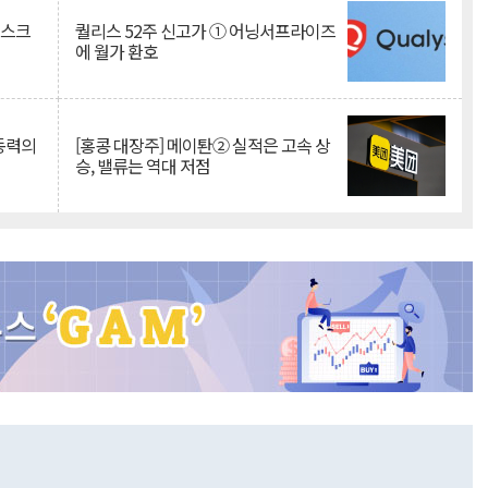
리스크
퀄리스 52주 신고가 ① 어닝서프라이즈
에 월가 환호
 동력의
[홍콩 대장주] 메이퇀② 실적은 고속 상
승, 밸류는 역대 저점