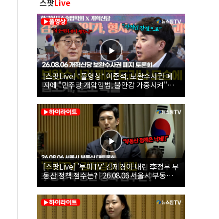
스팟
Live
[스팟Live] *풀영상* 이준석, 보완수사권 폐
지에 "민주당 개악입법, 불안감 가중시켜"｜
26.08.06 개혁신당 보완수사권 폐지 토론회
[스팟Live] '투미TV' 김제경이 내린 李정부 부
동산 정책 점수는? | 26.08.06 서울시 부동산
대토론회