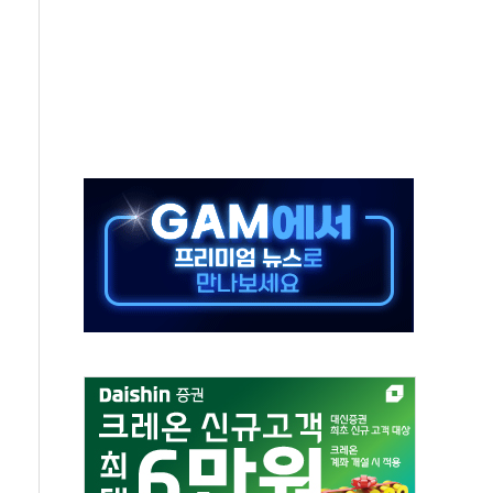
대응 1단계 진압 중
야, 경쟁상대 中과 비교해야"
하는 '선봉'의 대민 봉사
미사일 1발 발사… 올해 10번째·42일 만 도발
 새 안보 위기… 반군·마약카르텔이 습득해 전투 활용
어선 구조
무해한 표면 부식 물질"
분만에 진화...외국인 노동자 숨져
즌2