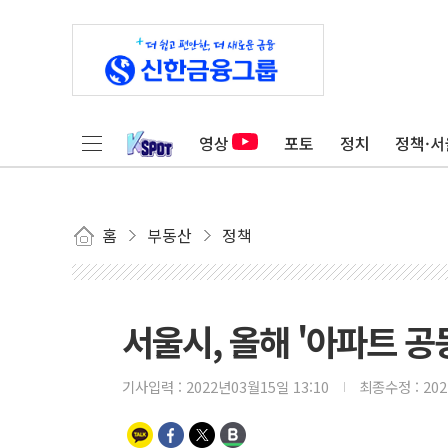
영상
포토
정치
정책·서
홈
부동산
정책
서울시, 올해 '아파트 공
기사입력 :
2022년03월15일 13:10
최종수정 :
20