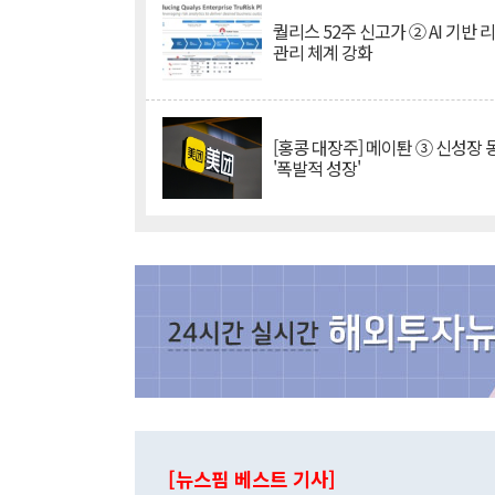
퀄리스 52주 신고가 ② AI 기반 
관리 체계 강화
[홍콩 대장주] 메이퇀 ③ 신성장
'폭발적 성장'
[뉴스핌 베스트 기사]