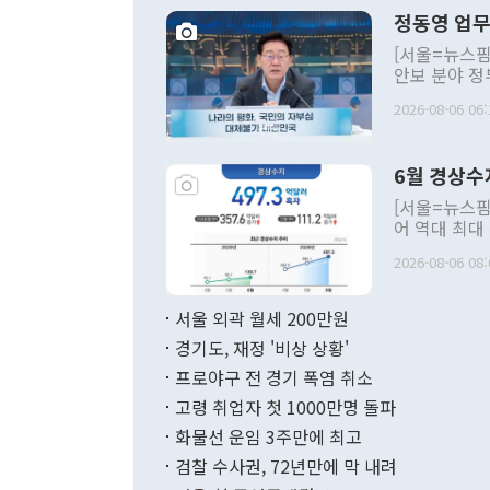
정동영 업무
[서울=뉴스핌
안보 분야 정
평화공존 발전
2026-08-06 06:
발언 중에는 
언한 것이 있
령은 공개적으
6월 경상수
주의적 희망에
관의 대북 정
[서울=뉴스핌
관 부처 장관
어 역대 최대
관의 무리한 
출 호조로 월
다. [정동영 통일부 장관이 지난달 23일 오후 서울 종로구 정부서울청사에
2026-08-06 08:
료=한국은행] 한국은행이 6일 발표한 '2026년 6월 국제수지(잠정)'에
서 취임 1주년 
면 지난 6월
부 장관 권한
1000만달러
서울 외곽 월세 200만원
발전 구상'을
이에 따라 올
적 갈등 해결
경기도, 재정 '비상 상황'
했다. 경상수
결과 혐오의 
9000만달러
프로야구 전 경기 폭염 취소
년간의 CVI
지 기준 상품
고령 취업자 첫 1000만명 돌파
무너졌다고도 
며 월간 기준
현실을 바꾸는
달러로 38.
화물선 운임 3주만에 최고
를 평화 체제
196.9% 급
검찰 수사권, 72년만에 막 내려
함께 4자 대
수출은 160