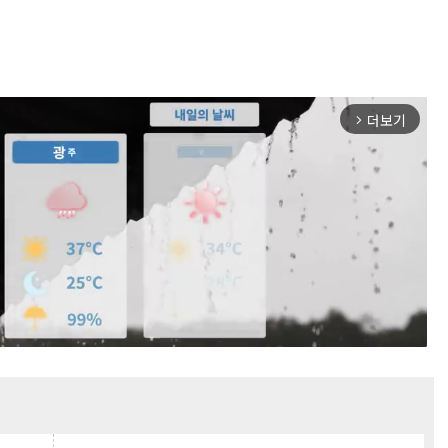
더보기
arrow_forward_ios
Mute