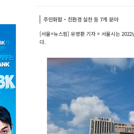
주민화합‧친환경 실천 등 7개 분야
[서울=뉴스핌] 유명환 기자 = 서울시는 202
다.