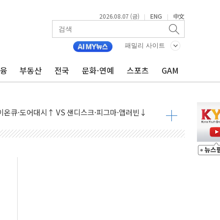
2026.08.07 (금)
ENG
中文
|
|
패밀리 사이트
금융
부동산
전국
문화·연예
스포츠
GAM
 나토 회원국 공격 검토… 거짓 깃발 작전"
재회…로봇·AI 데이터센터·모빌리티 구체화
·아이온큐·도어대시↑ VS 샌디스크·피그마·앱러빈↓
 반대…상법·자본시장법 개정 논의"
 차익실현 속 혼조세...웨스턴디지털·샌디스크↓
에 긴급 안보 점검회의
호르무즈 재개방 기대에 강세
조까지, 상승...호실적 보고 기업 상승세 뚜렷
인 '사파리' 공격… 시민들 공포감 극대화 전략
' 임시 주총 기대감에 홀로 상한가…마진 잔액은 사상 최고
버리지 위험수위…숨은 차입이 더 큰 변수"