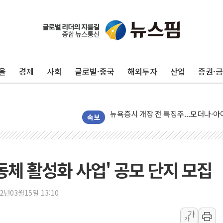
울
경제
사회
글로벌·중국
해외투자
산업
증권·
리투아니아 국방 "러, 우크라 드론으로
구광모, 내주 실리콘밸리서 젠슨 황 
뉴욕증시 개장 전 특징주...모더나
김정관 장관 "영업이익 N% 성과급
속보
뉴욕증시 프리뷰, 미 주가선물 AI주
청와대, 북한 단거리 탄도미사일 발사
금값 7주 만에 최고…美 고용 둔화·
동체 활성화 사업' 공모 단지 모집
[인도증시] 중동 긴장 완화에 실적 호
러, 1인칭시점 드론으로 우크라 민간
22년03월15일 13:10
[베트남 증시] 지수 하락 속 'DGC
가
가
'월가의 황제' 다이먼 "금융시장 레