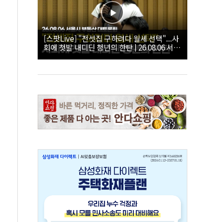
[스팟Live] "전셋집 구하려다 월세 선택"...사
회에 첫발 내디딘 청년의 한탄 | 26.08.06 서울
시 부동산 대토론회