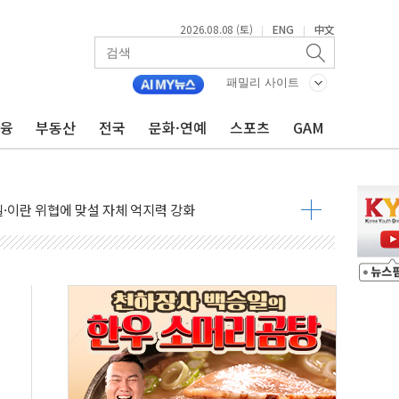
2026.08.08 (토)
ENG
中文
|
|
패밀리 사이트
금융
부동산
전국
문화·연예
스포츠
GAM
낮아지며 상승… STOXX 600 지수는 나흘 연속 최고치
세
엘·이란 위협에 맞설 자체 억지력 강화
동
톱'… 美 해상봉쇄 영향
각
체주 '활짝'
스닥 선물 1%대 상승
상 기대 후퇴