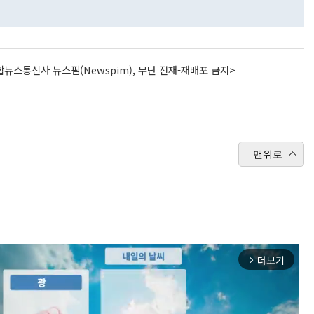
뉴스통신사 뉴스핌(Newspim), 무단 전재-재배포 금지>
맨위로
더보기
arrow_forward_ios