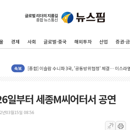
울
경제
사회
글로벌·중국
해외투자
산업
증권·
유럽증시, 美 고용 예상 밖 부진에 연준 금리 인상 가능성 
미 연준 매파 기세 꺾이나…고용 감소에 9월 동결 전망 우
[종합] 이슬람 수니파 3국, '공동방위협정' 체결… 이스라
트럼프, 백신·자폐증 행정명령 검토…"이르면 다음 주"
속보
美 항소법원, 백악관 무도회장 공사 중단 명령…트럼프 제
이란 핵심 원유 수출항 '하르그섬', 최근 1주일 이상 '올스
美 고용 쇼크에 엔화 장중 급등…시장은 "또 개입했나" 촉
 26일부터 세종M씨어터서 공연
[AI MY 뉴스] 뉴욕 반도체주 프리뷰...美 고용 쇼크에 반도
뉴욕증시 프리뷰, 美 고용 쇼크에 금리 인상 우려 후퇴…나
22년03월15일 08:56
[종합] 美 7월 고용 2만3000명 감소 '쇼크'…9월 금리 인
가
가
[사진] 이슬람 수니파 3개국, 공동방위협정 체결