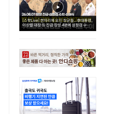
[스팟Live] 한자리에 모인 장군들...李대통령,
이상렬 대장 등 진급 장성 4명에 삼정검 수치
직접 수여｜26.08.07 장성 진급·삼정검 수치
수여식