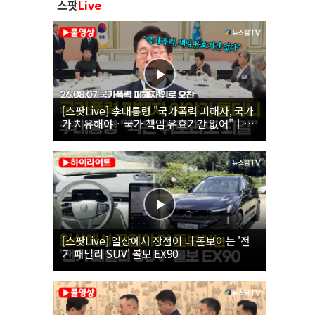
스팟
Live
[스팟Live] 李대통령 "국가폭력 피해자, 국가
가 치유해야…국가 책임 유효기간 없어"｜
26.08.07 국가폭력 피해자 위로 오찬
[스팟Live] 일상에서 장점이 더 돋보이는 '전
기 패밀리 SUV' 볼보 EX90