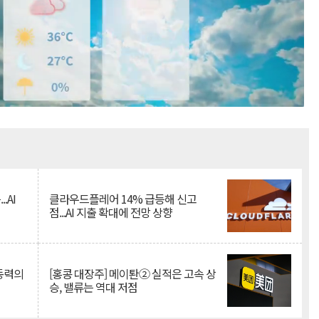
Mute
.AI
클라우드플레어 14% 급등해 신고
점...AI 지출 확대에 전망 상향
 동력의
[홍콩 대장주] 메이퇀② 실적은 고속 상
승, 밸류는 역대 저점