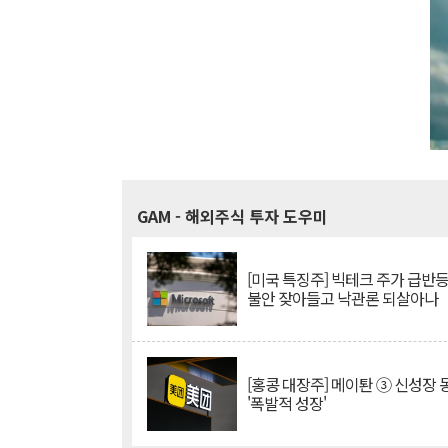
GAM
- 해외주식 투자 도우미
[미국 특징주] 빅테크 주가 급반등..
불안 잦아들고 낙관론 되살아나
[홍콩 대장주] 메이퇀 ③ 신성장
'폭발적 성장'