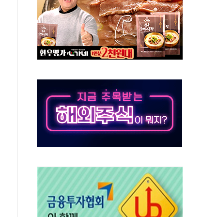
·태양광주↑ VS 트레이드데스크·웬디스↓
 끝까지 찾겠다"
중 완화 전환점"
적 공급 확대·속도전 총력"
 급등
않아"