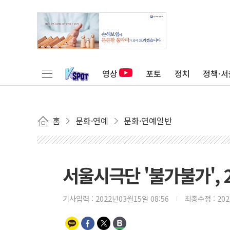
영상
포토
정치
정책·서
홈
문화·연예
문화·연예일반
서울시극단 '불가불가',
기사입력 :
2022년03월15일 08:56
최종수정 :
20