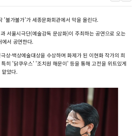
뉴욕증시 개장 전 특징주...아틀라시안·클라우드플레어
보훈부, 미 DPAA와 MOU… "6·25 미군 실종자 7359명
제작 '불가불가'가 세종문화회관에서 막을 올린다.
트럼프 "금리 내려야"…파월 때와 달리 워시엔 톤 낮춰
)과 서울시극단(예술감독 문삼화)이 주최하는 공연으로 오는
특정 정치인 측근 포항시 정책특보 내정설...포항시 '시끌'
터에서 공연한다.
李 "해남 태양광, 대한민국 다음 100년 밑거름…수도권 집
李 대통령, '6시간 마라톤 부동산 2차 회의' 주재… "전폭
아연극상·백상예술대상을 수상하며 화제가 된 이현화 작가의 희
트럼프, 中 겨냥 폴리실리콘 관세 15% 부과…美 태양광주
 특히 '닭쿠우스' '조치원 해문이' 등을 통해 고전을 위트있게
 맡았다.
[사진] 빈살만과 에르도안의 만남
이란와이어 "이란 최고지도자 위독…곧 사망해도 놀랍지 