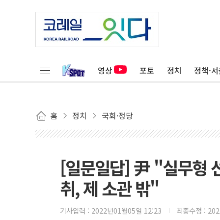
영상
포토
정치
정책·서
홈
정치
국회·정당
[일문일답] 尹 "실무형 
취, 제 소관 밖"
기사입력 :
2022년01월05일 12:23
최종수정 :
20