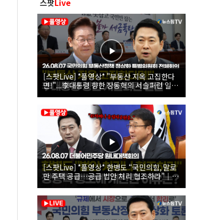
스팟
Live
[스팟Live] *풀영상* "부동산 지옥 고집한다
면!"...李대통령 향한 장동혁의 서슬퍼런 일갈
| 26.08.07 국민의힘 부동산정책 정상화 특별
위원회 전체회의
[스팟Live] *풀영상* 한병도 “국민의힘, 말로
만 주택 공급…공급 법안 처리 협조하라”｜
26.08.07 더불어민주당 원내대책회의