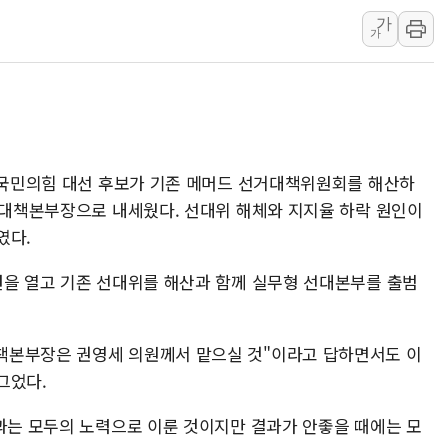
가
라인게임즈, '콰이어트' 테스트 참
가
에어로케이항공, 청주-중국 청두 노
네이버, AI 브리핑 도입 후 블로그
SKT, '8월 월간 럭키 페스타' 실시
LG헬로비전 '헬로모바일', 교보문
KTis, 02-114로 카카오 T 택시
열 국민의힘 대선 후보가 기존 메머드 선거대책위원회를 해산하
해군1함대 '창설 80주년' 기념식.
선거대책본부장으로 내세웠다. 선대위 해체와 지지율 하락 원인이
였다.
원주시, 첨단의료복합단지 지정 준
삼척시, 무건리 이끼폭포 생태탐방
견을 열고 기존 선대위를 해산과 함께 실무형 선대본부를 출범
책본부장은 권영세 의원께서 맡으실 것"이라고 답하면서도 이
그었다.
결과는 모두의 노력으로 이룬 것이지만 결과가 안좋을 때에는 모