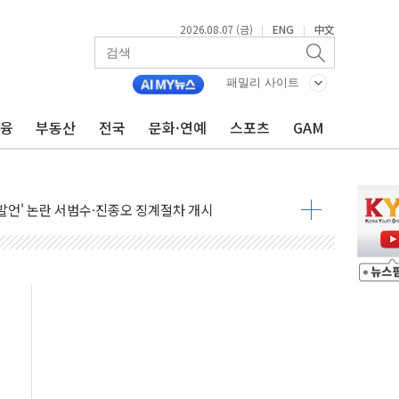
2026.08.07 (금)
ENG
中文
|
|
패밀리 사이트
금융
부동산
전국
문화·연예
스포츠
GAM
서리풀2구역 갈등, 협의 테이블에
대한민국 여름
 발언' 논란 서범수·진종오 징계절차 개시
불 진화...인명피해 없어
06건 공매
X90…'올 터치'는 호불호
시간36분만에 주불진화....인명피해 없어
…자료는 전·현직 직원으로부터 확보"