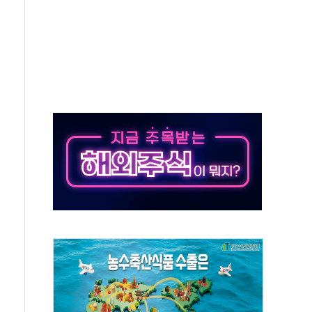
가자 3만 명 돌파
선 운항허가 취득...중국 노선 다변화
 창작자 지원 규모 2배 확대
...휴대폰 결제 최대 6000원 할인
고 제휴 전자책 요금제 출시
 호출 서비스
..지역축제 '불금전파, 송정'과 상생
비 본격화…'AI 데이터 기반 메디테크 혁신허브' 구상
로 출입 통제