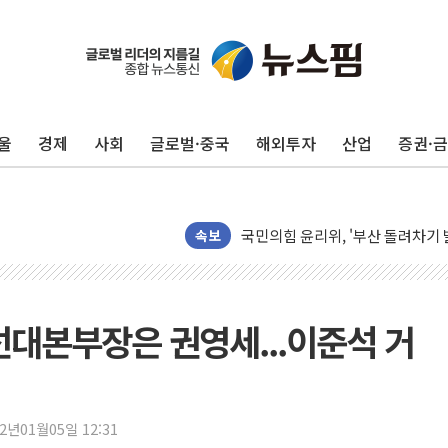
울
경제
사회
글로벌·중국
해외투자
산업
증권·
"일부 존치" vs "전면 개발"…
[AI 카드뉴스] 기후변화가 바꾼 
국민의힘 윤리위, '부산 돌려차기
속보
수박으로 여름 나는 하마
전남광주 구례 산불 32분 만에 주
캠코, 5918억원 규모 압류재산 15
[시승기] 공간·승차감 잡은 볼보 E
선대본부장은 권영세...이준석 거
가오픈한 홈플러스
돌아온 홈플러스
[종합] 청도 흥선리 야산 산불 1
22년01월05일 12:31
한미 법카 제보자 "신동국과 무관