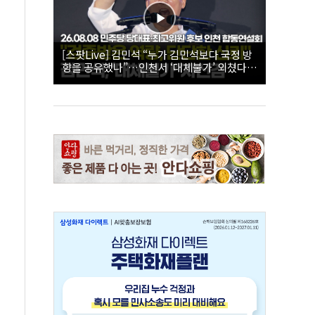
[스팟Live] 김민석 “누가 김민석보다 국정 방
향을 공유했나”…인천서 ‘대체불가’ 외쳤다 |
26.08.08 더불어민주당 당대표·최고위원 후
보 인천 합동연설회