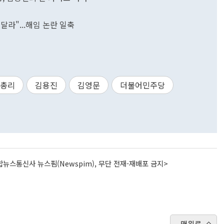
라"...해임 논란 일축
총리
김용진
김영문
더불어민주당
뉴스통신사 뉴스핌(Newspim), 무단 전재-재배포 금지>
맨위로