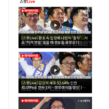
스팟
Live
[스팟Live] 환호 속 입장해 나란히 ‘찰칵’…서
로 ‘저격 연설’ 들을 때 후보들 표정은? |
26.08.08 더불어민주당 당대표·최고위원 후
보 인천 합동연설회
[스팟Live] 김민석 제주 52.64%·인천
45.09%로 연속 1위…정청래 따돌렸다’ |
26.08.08 더불어민주당 당대표·최고위원 후
보 인천 합동연설회