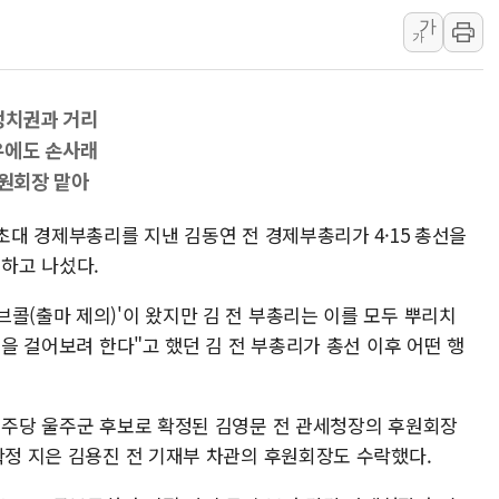
가
李대통령 "결혼 때문에 손해 
가
여수 오동도 인근 해상서 모
추미애, '위안부' 피해자 기림
정치권과 거리
인천 선재도 갯벌서 해루질 중
유에도 손사래
인천서 말다툼 중 어머니 흉기
후원회장 맡아
'화합' 꺼낸 김민석에 '뻔뻔
 초대 경제부총리를 지낸 김동연 전 경제부총리가 4·15 총선을
하고 나섰다.
콜(출마 제의)'이 왔지만 김 전 부총리는 이를 모두 뿌리치
길을 걸어보려 한다"고 했던 김 전 부총리가 총선 이후 어떤 행
 민주당 울주군 후보로 확정된 김영문 전 관세청장의 후원회장
확정 지은 김용진 전 기재부 차관의 후원회장도 수락했다.