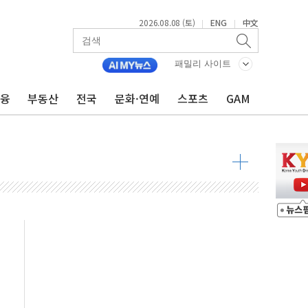
2026.08.08 (토)
ENG
中文
|
|
투입…고수온 양식장 복구·지원 '총력'
산사태 주의보'...경북도, 호우 피해·통제구간 없어
패밀리 사이트
%p' 차 재역전 성공...金 45.42% vs 鄭 44.56%
금융
부동산
전국
문화·연예
스포츠
GAM
·정청래·김민석 당대표 후보
 정청래에 승리...47.75% vs 42.08%
과 발표...김민석 47.75% 정청래 42.08%
표...김민석 45.09% 정청래 43.27% 송영길 11.63%
표...김민석 52.64% 정청래 39.89% 송영길 7.47%
0~8.14)
…공습 한계·탄약 부족 현실화
50㎜ 폭우…강원 동해안 강한 비 이어져
 환경미화원 수거차에 치여 사망
동…60대 남성 2명 숨져