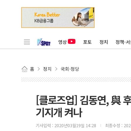
영상
포토
정치
정책·서
홈
정치
국회·정당
[클로즈업] 김동연, 與
기지개 켜나
기사입력 :
2020년03월19일 14:28
최종수정 :
20