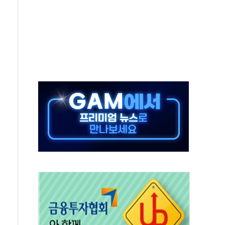
보는 일 없게"…'결혼 페널티' 22개 과제 손본다
터보트 전복…1명 사망·1명 실종
의 날 참석..."국제적 시민 연대로 목소리 내야"
 실종 60대 나흘만에 숨진 채 발견
 살해 10대 아들 체포
' 받아친 정청래…제주 연설서 신경전 고조