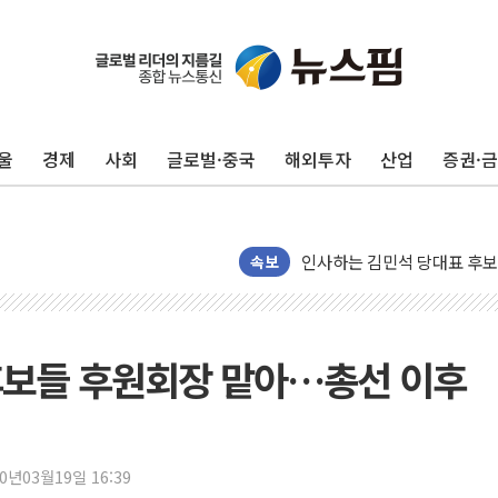
포항시 재난예산 40억 긴급 
울진·영덕 '호우특보'-포항 '
[종합] 김민석, 정청래에 '0.86
울
경제
사회
글로벌·중국
해외투자
산업
증권·
인천 합동연설회 나선 송영길
김민석, 2주차 제주·인천 경선서
인사하는 김민석 당대표 후보
[속보] 민주, 제주·인천 경선 결
속보
[속보] 민주, 인천 경선 결과 발
[속보] 민주, 제주 경선 결과 발
이번주 국내 주요 금융일정(8.1
 후보들 후원회장 맡아…총선 이후
美, 이란전 출구전략 만지작
강릉·동해·삼척 시간당 최대 
폐기물 수거하다 참변…60대
20년03월19일 16:39
서울 중랑구 주택가서 흉기 난