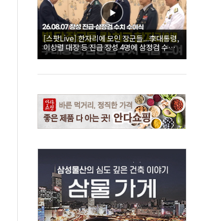
[스팟Live] 한자리에 모인 장군들...李대통령,
이상렬 대장 등 진급 장성 4명에 삼정검 수치
직접 수여｜26.08.07 장성 진급·삼정검 수치
수여식