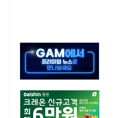
 진단 분야 독점 라이선스 계약"
11' 캐나다 IND 신청
 군 장병 금융교육·전역 지원 협약
보험' 6개월 배타적사용권 획득
 상폐 위기…관리종목 우려 지정예고 총 63개