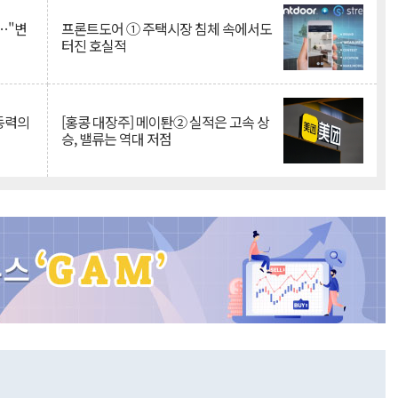
…"변
프론트도어 ① 주택시장 침체 속에서도
터진 호실적
 동력의
[홍콩 대장주] 메이퇀② 실적은 고속 상
승, 밸류는 역대 저점