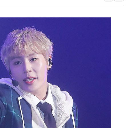
아바코, 2분기 매출 120억원
랩지노믹스 "디엑솜과 美 암
보로노이, 폐암 치료제 'VRN
푸본현대생명, 육군 3군단과
교보생명, '교보K-맞춤건강
벼랑 끝 선 '동전주' 무더기