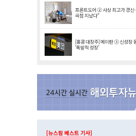
프론트도어 ② 사상 최고가 경신
곡점 지났다"
[홍콩 대장주] 메이퇀 ③ 신성장
'폭발적 성장'
[뉴스핌 베스트 기사]