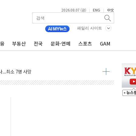
2026.08.07 (금)
ENG
中文
|
|
최고치 경신…한낮 총수요 104.3GW 기록
사우디 동시 공격… 위기 고조되는 또 다른 중동 화약고
패밀리 사이트
들도 특별식으로 여름나기 [뉴스핌 줌인]
금융
부동산
전국
문화·연예
스포츠
GAM
 못 맡는다…상피제 실시
X 지분 일부 매각
...최소 7명 사망
중대경보 해제…누적 온열질환자 2872명
.李 부동산 세제안에 與 내부서 '총선·대선 직격탄' 우려
아울렛' 건립 '본궤도'
안동·의성 특별재난지역 선포
 휘두른 30대 세입자…경찰, 현행범 체포
억원
개…"재무구조 개편"
열질환 보장…폭염기 신속 보상 강화