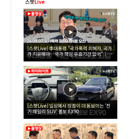
스팟
Live
[스팟Live] 李대통령 "국가폭력 피해자, 국가
가 치유해야…국가 책임 유효기간 없어"｜
26.08.07 국가폭력 피해자 위로 오찬
[스팟Live] 일상에서 장점이 더 돋보이는 '전
기 패밀리 SUV' 볼보 EX90