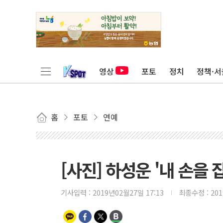
영상
포토
정치
정책·서
홈
포토
연예
[사진] 하성운 '내 손을 
기사입력 :
2019년02월27일 17:13
최종수정 :
20