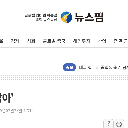
'찜통더위'에 전력수요 역대 
후티 반군, 예멘 정부군과 
42.5도 역대급 폭염…동물
울
경제
사회
글로벌·중국
해외투자
산업
증권·
경찰, 9월부터 '가족 사건'
포스코홀딩스, 포스코인터·D
태국 학교서 중학생 총기 난사
40.2도 찍은 서울 등 폭염
속보
"文정부 악몽 재현 안돼"..
신세계사이먼 '대구 프리미엄 
李대통령, 호우 피해 경북 
잡아'
'변기 수리' 집주인에게 흉기
워트, 상반기 영업이익 30
19년02월27일 17:13
프롬바이오, 10일 거래 재
가
가
NH농협생명, 농작업 중 온