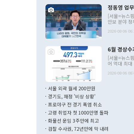
정동영 업무
[서울=뉴스핌
안보 분야 정
평화공존 발전
2026-08-06 06:
발언 중에는 
언한 것이 있
령은 공개적으
6월 경상수
주의적 희망에
관의 대북 정
[서울=뉴스핌
관 부처 장관
어 역대 최대
관의 무리한 
출 호조로 월
다. [정동영 통일부 장관이 지난달 23일 오후 서울 종로구 정부서울청사에
2026-08-06 08:
료=한국은행] 한국은행이 6일 발표한 '2026년 6월 국제수지(잠정)'에
서 취임 1주년 
면 지난 6월
부 장관 권한
1000만달러
서울 외곽 월세 200만원
발전 구상'을
이에 따라 올
적 갈등 해결
경기도, 재정 '비상 상황'
했다. 경상수
결과 혐오의 
9000만달러
프로야구 전 경기 폭염 취소
년간의 CVI
지 기준 상품
고령 취업자 첫 1000만명 돌파
무너졌다고도 
며 월간 기준
현실을 바꾸는
달러로 38.
화물선 운임 3주만에 최고
를 평화 체제
196.9% 급
검찰 수사권, 72년만에 막 내려
함께 4자 대
수출은 160