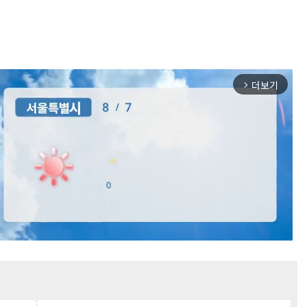
더보기
arrow_forward_ios
Mute