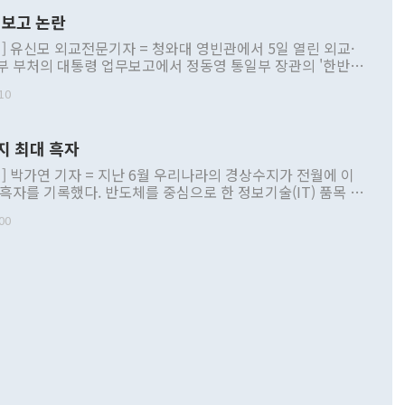
보고 논란
] 유신모 외교전문기자 = 청와대 영빈관에서 5일 열린 외교·
부 부처의 대통령 업무보고에서 정동영 통일부 장관의 '한반도
 구상'과 업무보고 발언이 논란을 빚고 있다. 이날 정 장관의
10
정부 내 조율을 거치지 않은 사안을 정책으로 추진하겠다고 공
는가 하면 사실 관계에 맞지 않은 설명도 있었다. 이재명 대통
로 신중을 기해 달라고 경고했고, 조현 외교부 장관은 '이상
지 최대 흑자
 근거한 비현실적 구상'이라는 비판을 내놨다. 그동안 정 장
책 관련 발언이 물의를 빚은 적은 여러 번 있지만 대통령과 유
] 박가연 기자 = 지난 6월 우리나라의 경상수지가 전월에 이
이 공개적으로 부정적 입장을 표명한 것은 이례적이다. 정 장
 흑자를 기록했다. 반도체를 중심으로 한 정보기술(IT) 품목 수
대북 접근법과 월권을 제어해야 한다는 목소리도 높아지고 있
간 상품수출이 처음으로 1000억달러를 넘어선 영향이다. [자
00
 따르
기자간담회를 하고 있다. [사진=통일부] 2026.07.23 ◆통일
 경상수지는 497억3000만달러 흑자로 집계됐다. 전월(386억
 넘어선 주장 정 장관은 이날 업무보고에서 '한반도 평화공존
)에 이어 두 달 연속 월간 기준 역대 최대 기록을 갈아치웠다.
 설명하면서 이재명 정부 2년차 핵심 과제로 상호 존중·평화
해 상반기 누적 경상수지 흑자는 1910억1000만달러를 기록
·핵 없는 한반도 등 3대 기본 방향을 제시했다. 정 장관은 "대
지 흑자를 견인한 것은 상품수지다. 6월 상품수지는 478억
언어는 멈춰야 한다"면서 주적 용어 대체를 주장했다. 지난 25
 흑자를 기록하며 전월에 이어 역대 최대를 다시 썼다. 국제수
D(완전하고 검증가능하며 되돌릴 수 없는 비핵화) 구도는 이미
수출은 1123억7000만달러로 전년 동월 대비 84.5% 증가하
했다. 또 "현 시점에서 흘러간 선(先)비핵화만 되뇌는 것은
 처음으로 1000억달러를 넘어섰다. 상품수입은 644억8000만
 데 힘이 되지 않는다"고 주장했다. 정 장관은 또 "정전 체제
6% 늘었다. 통관 기준으로는 반도체 수출이 전년 동월 대비
로 바꾸는 논의에 착수하겠다"면서 "북·미 정상회담 견인과
증했고 컴퓨터·주변기기(SSD)는 282.7% 증가했다. IT 품목
화의 동력을 확보하기 위해 최선을 다할 것"이라고 말했다. 하
.4% 늘었으며 비IT 품목도 ▲석유제품(47.5%) ▲화공품