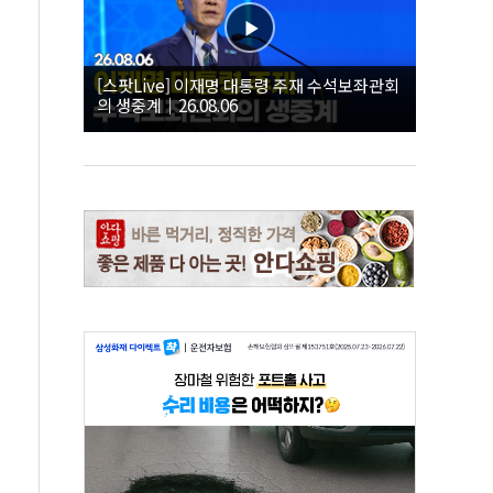
[스팟Live] 이재명 대통령 주재 수석보좌관회
의 생중계｜26.08.06