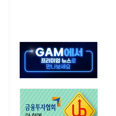
 투표' 요구...친청계 응집력 '희석' 전략 통할까
…'매출 절반' 실리콘 반등에 하반기 기대
치 프레임에 졸속 추진…'잼데믹' 안보까지 몰고 와"
재개해야 여론조사 51.9%…그것이 국민의 뜻"
규모의 AI 데이터센터 건설 추진
층 안부에 AI 활용…이주노동자 폭염 방치, 국격 훼손"