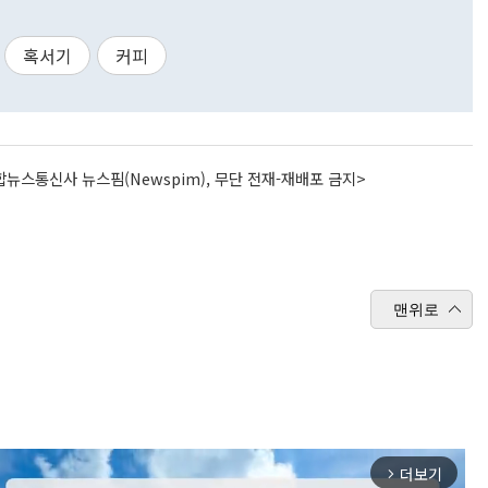
혹서기
커피
뉴스통신사 뉴스핌(Newspim), 무단 전재-재배포 금지>
맨위로
더보기
arrow_forward_ios