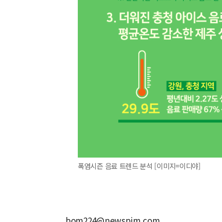
폭염시즌 음료 트렌드 분석 [이미지=이디야]
bom224@newspim.com