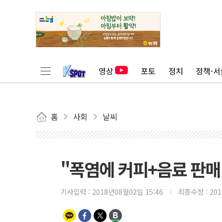
영상
포토
정치
정책·서
홈
사회
날씨
"폭염에 커피+음료 판매
기사입력 :
2018년08월02일 15:46
최종수정 :
20