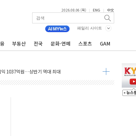
2026.08.06 (목)
ENG
中文
|
|
니다"…원주 A아파트 '입주민 3인방' 정면 반박
 밑그림, 중국 全月 1대 5백만 지질도 완성
패밀리 사이트
커패시터' 사업 확대
금융
부동산
전국
문화·연예
스포츠
GAM
주 추가 매입
 849억원…전년 比 22.3%↑
영업익 1037억원…상반기 역대 최대
항공우주·방산으로 넓힌다
DNA 백신 플랫폼' 美 특허 확보
관 이전' 대응 '맞손'
↑…상승폭 커졌지만 고가주택 밀집된 강남·서초 둔화
압변압기 첫 공급...국가 전력망에 첫 입성
대대적 인상 계획...업계 파장 예고
업익 14.2% 감소…"온라인 사업으로 성장"
현대 테라타워 구리갈매' 공급