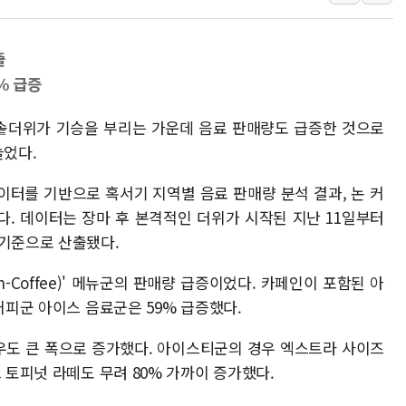
초박빙 경선에 친명계 '추가
KCC, 실적은 주춤했지만
출
정점식 "사관학교 통합 정
% 급증
장동혁 "李대통령 재판 
마솥더위가 기승을 부리는 가운데 음료 판매량도 급증한 것으로
日, 아키타에 일본 최대 
늘었다.
[종합] 李대통령 "취약계
이터를 기반으로 혹서기 지역별 음료 판매량 분석 결과, 논 커
증했다. 데이터는 장마 후 본격적인 더위가 시작된 지난 11일부터
 기준으로 산출됐다.
n-Coffee)' 메뉴군의 판매량 급증이었다. 카페인이 포함된 아
커피군 아이스 음료군은 59% 급증했다.
우도 큰 폭으로 증가했다. 아이스티군의 경우 엑스트라 사이즈
 토피넛 라떼도 무려 80% 가까이 증가했다.