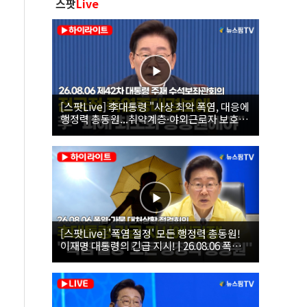
스팟
Live
[스팟Live] 李대통령 "사상 최악 폭염, 대응에
행정력 총동원...취약계층·야외근로자 보호에
힘써야"｜26.08.06 제42차 대통령 주재 수석
보좌관회의
[스팟Live] '폭염 절정' 모든 행정력 총동원!
이재명 대통령의 긴급 지시! | 26.08.06 폭염•
가뭄 대처상황 점검회의