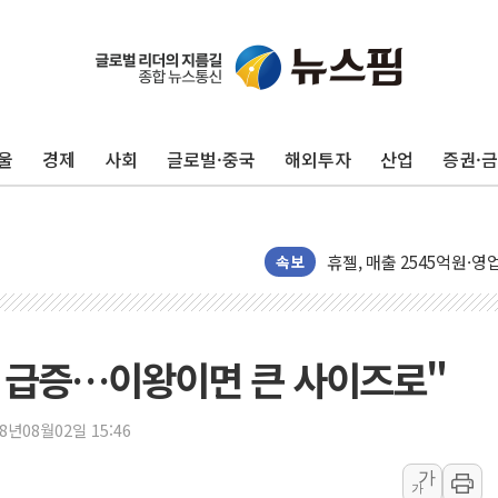
[단독] "입주민 갑질 아
유인우주선 달 착륙지 선정
뉴인텍, 하반기 '전력용 
울
경제
사회
글로벌·중국
해외투자
산업
증권·
듀오백 정관영 대표, 자사
BGF리테일, 2분기 영업익
휴젤, 매출 2545억원·
포스코, 희귀가스 사업 
속보
진원생명과학, '코로나19 
경북도·대구시 '2차 공공기
서울 아파트값 0.26%
 급증…이왕이면 큰 사이즈로"
효성중공업, 덴마크에 초고
딥시크, AI 서비스 가격 
18년08월02일 15:46
CJ프레시웨이, 2분기 영
가
가
구리시 입주업종 확대…'