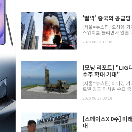
'딸깍' 중국의 공급
[서울=뉴스핌] 오상용 기
스위치를 늘리면서 일론 머스
2026-06-17 15:30
[모닝 리포트] "L
수주 확대 기대"
[서울=뉴스핌] 이나영 기
로벌 방공 미사일 수요 증
2026-06-17 08:18
[스페이스X 0주] 
대