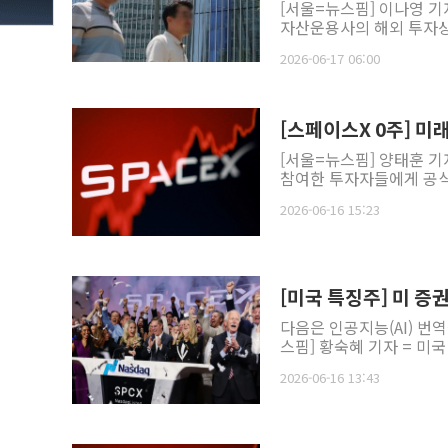
[서울=뉴스핌] 이나영 기
자산운용사의 해외 투자상품
2026-06-17 06:00
[스페이스X 0주] 미
[서울=뉴스핌] 양태훈 기
참여한 투자자들에게 공식 
2026-06-16 15:23
[미국 특징주] 미 증
다음은 인공지능(AI) 번
스핌] 황숙혜 기자 = 미국
2026-06-16 13:43