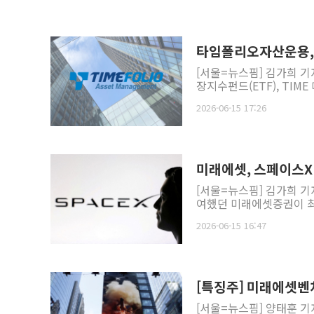
타임폴리오자산운용, 
[서울=뉴스핌] 김가희 
장지수펀드(ETF), TIME
2026-06-15 17:26
미래에셋, 스페이스X
[서울=뉴스핌] 김가희 기
여했던 미래에셋증권이 최종
2026-06-15 16:47
[특징주] 미래에셋벤
[서울=뉴스핌] 양태훈 기