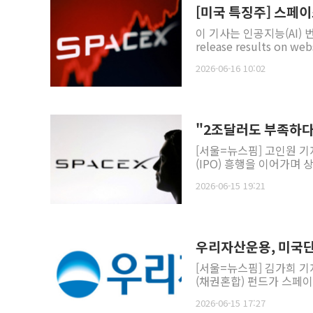
[미국 특징주] 스페이
이 기사는 인공지능(AI) 
release results on webs
2026-06-16 10:02
"2조달러도 부족하다"
[서울=뉴스핌] 고인원 기
(IPO) 흥행을 이어가며 
2026-06-15 19:21
우리자산운용, 미국단
[서울=뉴스핌] 김가희 
(채권혼합) 펀드가 스페이
2026-06-15 17:27