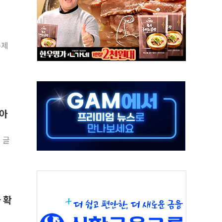
…식약처 AI 심사·소방청 119안심콜 영문 영상 제작
끝…김민석, 신천지 허위신고에 배신 사과 안 해"
국방개혁은 정치적 감정 따라 추진해선 안 돼"
통제
 '비욘드 디 어비스' 수상작 발표
위크' 참가…리모델링 상담 제공
상, 종가가 넘은 건 국경 아닌 '식문화 장벽'
급등…구리 가격 상승 전망 부각
남아
은 채권혼합 펀드 2종 출시
닉스'는 사고 급등주는 팔았다
 글
 확