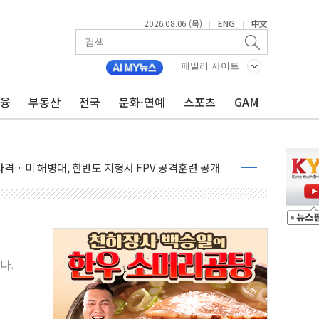
2026.08.06 (목)
ENG
中文
|
|
패밀리 사이트
금융
부동산
전국
문화·연예
스포츠
GAM
 비상! 수족구병이 다시 유행합니다.
.데이터처, 기업 3만1000곳 경제통계조사
 실사격…미 해병대, 한반도 지형서 FPV 공격훈련 공개
 아닌 담합…76조2000억 입찰 영향"
 넘긴 세라젬…공정위 과징금 4억3200만원
'슈퍼을' 5곳 선정...소부장 핵심기업 추가 육성
용품 등 94개 제품 안전기준 '부적합'
'다산점' 열어
다.
증명서 발급…7일부터 온라인 대리 신청 가능
회의…중증환자 이송체계 전국 확대 점검
한눈에'…인사처, 공무원 인사제도 안내서 발간