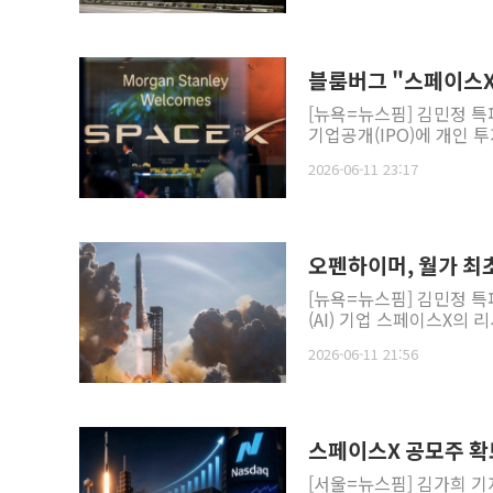
블룸버그 "스페이스X 
[뉴욕=뉴스핌] 김민정 특
기업공개(IPO)에 개인 
2026-06-11 23:17
오펜하이머, 월가 최
[뉴욕=뉴스핌] 김민정 특
(AI) 기업 스페이스X의 
2026-06-11 21:56
스페이스X 공모주 확보
[서울=뉴스핌] 김가희 기