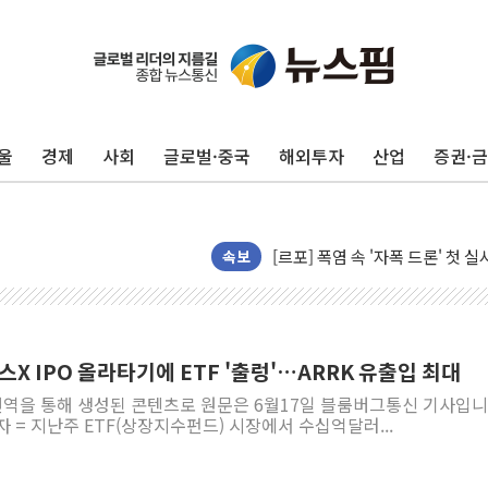
울
경제
사회
글로벌·중국
해외투자
산업
증권·
[AI 카드뉴스] 어린이집·유치원
운수업·기업활동 '원스톱'으로..
[르포] 폭염 속 '자폭 드론' 첫
공정위 "국고채 PD 15곳, 관행
속보
중소기업 기술자료 중국 계열사에
정부, 한화오션·에코프로비엠 등 
국표원, 해외직구 물놀이기구·유아
스X IPO 올라타기에 ETF '출렁'…ARRK 유출입 최대
쉐이크쉑, 남양주 현대아울렛에 
 번역을 통해 생성된 콘텐츠로 원문은 6월17일 블룸버그통신 기사입니
부모가 정부24에서 자녀 출입국
자 = 지난주 ETF(상장지수펀드) 시장에서 수십억달러...
소방청, 전국 시·도 구급과장 
'달라진 임신·출산·육아 지원 