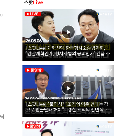
스팟
Live
o
[스팟Live] 개혁신당·한국형사소송법학회,
'검찰개혁인가, 형사사법의 붕괴인가' 긴급 세
미나｜26.08.06
개
[스팟Live] *풀영상* "조직의 명운 건다는 각
오로 환골탈태 해야"...경찰 조직의 전면적 쇄
신 촉구한 한병도 | 26.08.06 더불어민주당 정
신탁
책조정회의