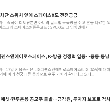
정부혁신 우수사례 세계에 알린다
정청래 "2차 TV토론으로 게임 
망 차단 스위치 앞에 스페이스X도 전전긍긍
윤상현, 사관학교 통합 비판…"
자 = 중국이 희토류뿐만 아니라 글로벌 공급망을 쥐고 흔들 다양한 
크의 스페이스X(종목코드 : SPCX)도 그 영향권에서 ...
펄어비스, 붉은사막 영상 콘테스트
현대리바트, '2026 코리아빌드
[K메이커] 코셔에서 할랄까지…대
[특징주] 비철금속 업종 11% 
IG디펜스앤에어로스페이스, K-방공 경쟁력 입증…중동·동
흥국자산운용, 코스닥 성장주 담
외국인 돌아왔지만 …'삼전·하이
자= 17일 키움증권은 LIG디펜스앤에어로스페이스(LIG D&A)에 대해
가에 따라 천궁Ⅱ를 중심으로 수주 기회가 확대되고 있다...
미래에셋·한투운용 공모주 불발…금감원, 투자자 보호로 검사