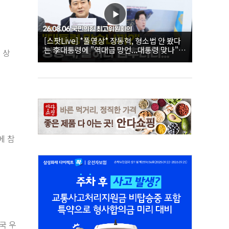
[스팟Live] *풀영상* 장동혁, 형소법 안 봤다
는 李대통령에 "역대급 망언...대통령 맞나"｜
 상
26.08.06 국민의힘 최고위원회의
에 참
국 우