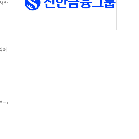
권사와
청약에
울=뉴