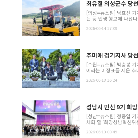
최유철 의성군수 당선
[의성=뉴스핌] 남효선 기
는 등 민생 행보에 나섰다.
2026-06-14 17:39
추미애 경기지사 당선
[수원=뉴스핌] 박승봉 
이라는 이정표를 세운 추미
2026-06-13 16:24
성남시 민선 9기 
[성남=뉴스핌] 정종일 기
체화 할 '희망성남혁신위원회
2026-06-13 08:49