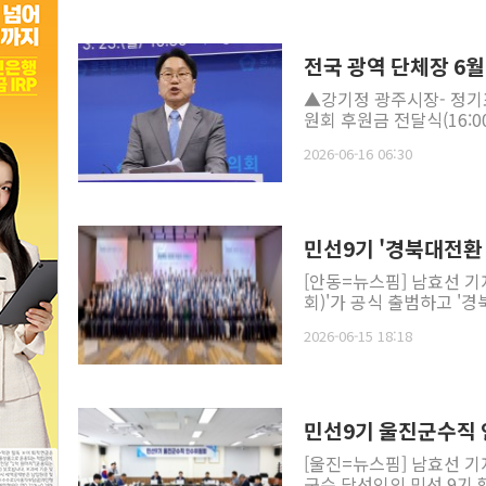
전국 광역 단체장 6월
▲강기정 광주시장- 정기표
원회 후원금 전달식(16:0
2026-06-16 06:30
민선9기 '경북대전환 
[안동=뉴스핌] 남효선 기
회)'가 공식 출범하고 '경
2026-06-15 18:18
민선9기 울진군수직 인
[울진=뉴스핌] 남효선 기
군수 당선인의 민선 9기 핵