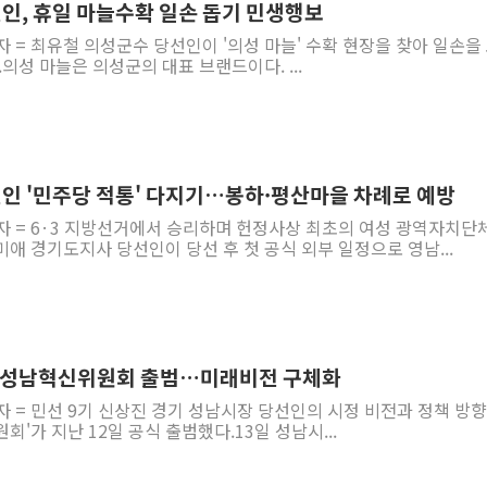
인, 휴일 마늘수확 일손 돕기 민생행보
자 = 최유철 의성군수 당선인이 '의성 마늘' 수확 현장을 찾아 일손을
의성 마늘은 의성군의 대표 브랜드이다. ...
인 '민주당 적통' 다지기…봉하·평산마을 차례로 예방
기자 = 6·3 지방선거에서 승리하며 헌정사상 최초의 여성 광역자치단
애 경기도지사 당선인이 당선 후 첫 공식 외부 일정으로 영남...
희망성남혁신위원회 출범…미래비전 구체화
자 = 민선 9기 신상진 경기 성남시장 당선인의 시정 비전과 정책 방향
'가 지난 12일 공식 출범했다.13일 성남시...