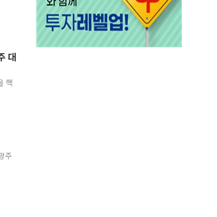
주 대
을 핵
 광주