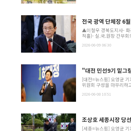
전국 광역 단체장 6월
▲이철우 경북도지사- 화공
적홀)- 실.국.원장 간부회의
2026-06-09 06:30
"대전 민선9기 밑그림
[대전=뉴스핌] 오영균 기
위원회 구성을 마무리하고 
2026-06-08 10:51
조상호 세종시장 당선
[세종=뉴스핌] 오영균 기