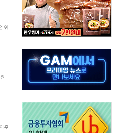
 미 국채금리·달러 동반 상승…시장, 美 고용지표 촉각
단' 행정명령 서명…출생시민권 제한 재시동
것"…군수품 부족설 일축 "막대한 무기 보유"
전 위
적 방어…다음 과제는 '외형 확대'
해협 통항 제한 검토에 유가 3% 급등…금값 보합
하락…다우 5거래일 랠리 '마침표'
개방 합의 막바지.."美와 직접 협상 없어"
정청래·김민석 후보 - 8월 7일
위원
동산정책 2차 점검회의…주택 공급 대책 막바지 조율
황이주