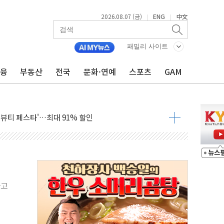
2026.08.07 (금)
ENG
中文
|
|
패밀리 사이트
금융
부동산
전국
문화·연예
스포츠
GAM
잔치' …경품·할인 혜택 풍성
기…매출 16% 늘고 영업이익은 제자리
뷰티 페스타'…최대 91% 할인
 '팔도음식대전'
해 53억원 상당 통큰 기부
'생계형 적합업종' 재지정...5년 더 보호
가 완화 불확실성에 1.2% 하락 마감
오늘 부동산 2차 회의 外
하고
트래블카드'…휴가철 넘어 장기 고객 묶는다
모델 발탁… 부산 광안서 약국 팝업스토어 운영
15% 관세…한국 등엔 '합산 상한' 적용