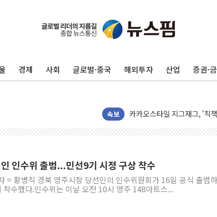
울
경제
사회
글로벌·중국
해외투자
산업
증권·
오뚜기, '2026 오뚜기몰 대
네이버, AI 투자로 숨 고르
카카오스타일 지그재그, '직잭
풀무원푸드앤컬처, 인천공항서
속보
애경산업, 서울시 취약계층 위
중기부, 떡국·떡볶이떡 제조업 
[브라질증시] 금리 인하에도 추
 인수위 출범...민선9기 시정 구상 착수
[뉴스핌 이 시각 PICK] 李, 
자 = 황병직 경북 영주시장 당선인의 인수위원회가 16일 공식 출범
카드사 고객 유입 창구 된 '
착수했다.인수위는 이날 오전 10시 영주 148아트스...
제나벨, 배우 공승연 브랜드 
트럼프, 폴리실리콘·태양광에 