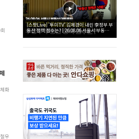
[스팟Live] '투미TV' 김제경이 내린 李정부 부
9회
동산 정책 점수는? | 26.08.06 서울시 부동산
대토론회
구체
구체화
이철우