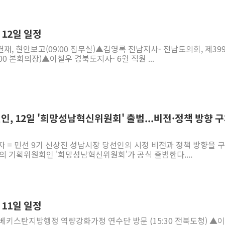
 12일 일정
, 현안보고(09:00 집무실)▲김영록 전남지사- 전남도의회, 제39
00 본회의장)▲이철우 경북도지사- 6월 직원 ...
, 12일 '희망성남혁신위원회' 출범...비전·정책 방향 
자 = 민선 9기 신상진 성남시장 당선인의 시정 비전과 정책 방향을 
의 기획위원회인 '희망성남혁신위원회'가 공식 출범한다....
 11일 일정
베키스탄지방행정 역량강화가정 연수단 방문 (15:30 전북도청) ▲