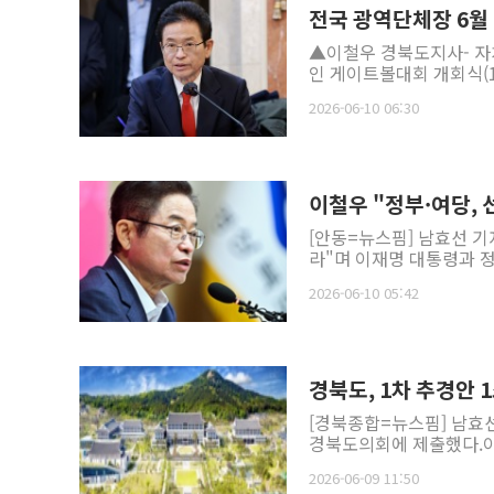
전국 광역단체장 6월 
▲이철우 경북도지사- 자치
인 게이트볼대회 개회식(11
2026-06-10 06:30
이철우 "정부·여당,
[안동=뉴스핌] 남효선 기
라"며 이재명 대통령과 정면
2026-06-10 05:42
경북도, 1차 추경안 
[경북종합=뉴스핌] 남효선
경북도의회에 제출했다.이번
2026-06-09 11:50