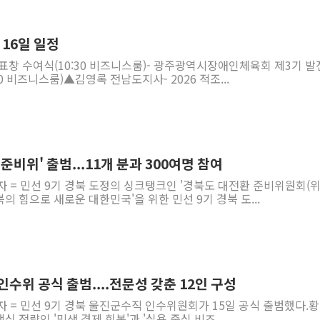
[채권/외환] 국제유가 급등에
트럼프, '원정출산 시민권 차
 16일 일정
트럼프 "이란전 조만간 끝날 
창 수여식(10:30 비즈니스룸)- 광주광역시장애인체육회 제3기 발
0 비즈니스룸)▲김영록 전남도지사- 2026 적조...
현대리바트, 원가 개선으로 실
[금/유가] 이란의 호르무즈 
뉴욕증시, 유가·금리 부담에 
이란, 오만과 호르무즈 해협 재
준비위' 출범...11개 분과 300여명 참여
[민주 당권주자 일정] 송영길·
자 = 민선 9기 경북 도정의 싱크탱크인 '경북도 대전환 준비위원회(
李대통령, 오늘 오후 2시 부
북의 힘으로 새로운 대한민국'을 위한 민선 9기 경북 도...
수위 공식 출범....전문성 갖춘 12인 구성
자 = 민선 9기 경북 울진군수직 인수위원회가 15일 공식 출범했다.
심 전략인 '민생 경제 회복'과 '실용 중심 비즈...