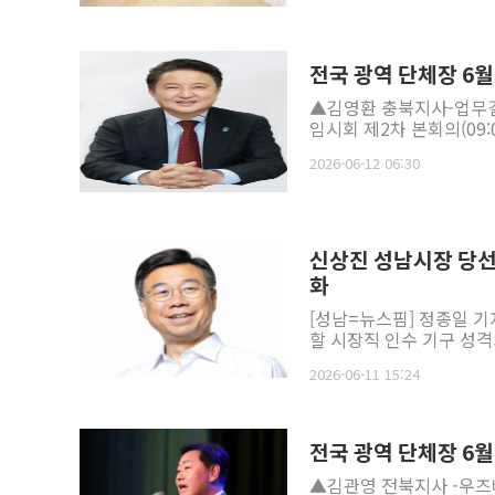
전국 광역 단체장 6월
▲김영환 충북지사-업무결재
임시회 제2차 본회의(09:
2026-06-12 06:30
신상진 성남시장 당선인
화
[성남=뉴스핌] 정종일 기
할 시장직 인수 기구 성격
2026-06-11 15:24
전국 광역 단체장 6월
▲김관영 전북지사 -우즈