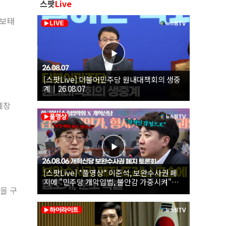
스팟
Live
 보태
[스팟Live] 더불어민주당 원내대책회의 생중
계｜26.08.07
체장
[스팟Live] *풀영상* 이준석, 보완수사권 폐
지에 "민주당 개악입법, 불안감 가중시켜"｜
을 구
26.08.06 개혁신당 보완수사권 폐지 토론회