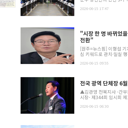
2026-06-15 17:47
"시장 한 명 바뀌었
전환"
[원주=뉴스핌] 이형섭 기
심 키워드로 관치·밀실 행
2026-06-15 09:55
전국 광역 단체장 6월
▲김관영 전북지사 -간부회
시장- 제344회 임시회 제
2026-06-15 06:30