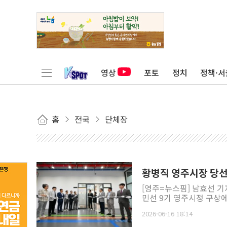
영상
포토
정치
정책·서
홈
전국
단체장
황병직 영주시장 당선인
[영주=뉴스핌] 남효선 기
민선 9기 영주시정 구상에 
2026-06-16 18:14