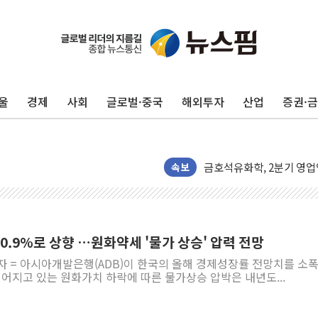
울
경제
사회
글로벌·중국
해외투자
산업
증권·
더본코리아 롤링파스타, 파
4자 연합 균열에 분쟁 재
금호석유화학, 2분기 영업
CJ올리브영 흔드는 '신흥
속보
"PAFC만으론 어렵다"…
임대사업자, 등록임대 세제
대우건설, 50대 이강석 대
 0.9%로 상향 …원화약세 '물가 상승' 압력 전망
비츠로넥스텍, 한화에어로스
자 = 아시아개발은행(ADB)이 한국의 올해 경제성장률 전망치를 소폭
1410원대 내려간 환율, "
이어지고 있는 원화가치 하락에 따른 물가상승 압박은 내년도...
종합특검, '계엄 수용공간
친트럼프 오글스 미 하원의