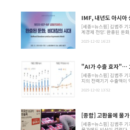
IMF, 내년도 아시아
[세종=뉴스핌] 김범주 기자
계경제 전망: 완충된 둔화, 
2025-12-02 16:23
"AI가 수출 효자"…
[세종=뉴스핌] 김범주 기
지의 전력기기 수출액이 역
2025-12-02 13:52
[종합] 고환율에 물
[세종=뉴스핌] 김범주 기
물가에도 비상이 걸렸다. 