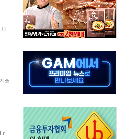
 사이드카·널뛰기에 개미들 '패닉'
 반도체 EPC 추가 수주
 자사주 취득
12
8.5% 증가... 해외 자회사가 이끈 '더블 성장'
야청' 파장…친명계 "처절한 역사를 말장난으로" 비판
주택자 과도한 세금 부당"…소득세법 개정안 발의 예고
부위원장에 김태유·국립외교원장에 김흥규
 주택 공급…도시정비법·주택법 등 처리 협조하라"
 제출
자 웹리포트 만든다…AI 금융데이터 분석 과정 개설
 집