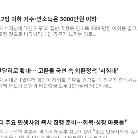
"주식이야 코인이야"…연속
에쓰씨엔지니어링, 큐니티와
 12평 이하 거주·연소득은 3000만원 이하
애드포러스, 30억원 규모
 = 지난해 '1인 가구'의 절반 가량은 연소득 3000만원 이하를 벌고, 
주한 것으로 나타났다. 1인 가구가 느끼는 외로...
롯데웰푸드, 2분기 영업익 8
이성윤 '호남 민심은 주석
나경원 의원 "장기보유 1
李대통령, 규제합리화위 
만달러로 확대… 고환율 국면 속 외환정책 '시험대'
한병도 "국민의힘, 말로만
자 = 내년 1월부터 개인이 해외로 외환을 송금할 때 정부가 증빙서류
금투협, ChatGPT로 투
액 한도가 은행과 비은행권 모두 10만달러(약 1억46...
터 주요 민생사업 즉시 집행 준비…회복·성장 마중물"
자 = 구윤철 부총리 겸 기획재정부 장관이 8일 "주요 민생사업이 즉시
수립을 12월 중 마무리해달라"고 당부했다.구 부총리...