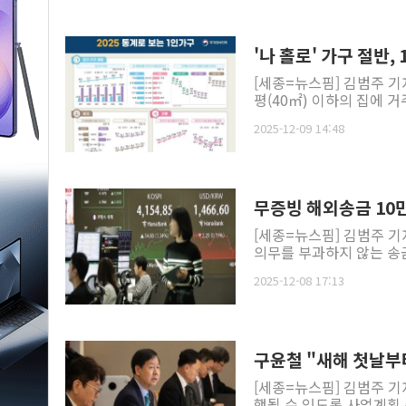
'나 홀로' 가구 절반,
[세종=뉴스핌] 김범주 기자
평(40㎡) 이하의 집에 거
2025-12-09 14:48
무증빙 해외송금 10
[세종=뉴스핌] 김범주 기
의무를 부과하지 않는 송금
2025-12-08 17:13
구윤철 "새해 첫날부
[세종=뉴스핌] 김범주 기
행될 수 있도록 사업계획 