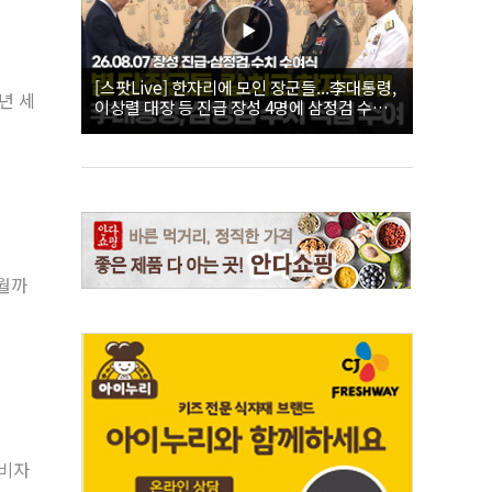
[스팟Live] 한자리에 모인 장군들...李대통령,
년 세
이상렬 대장 등 진급 장성 4명에 삼정검 수치
직접 수여｜26.08.07 장성 진급·삼정검 수치
수여식
1월까
소비자