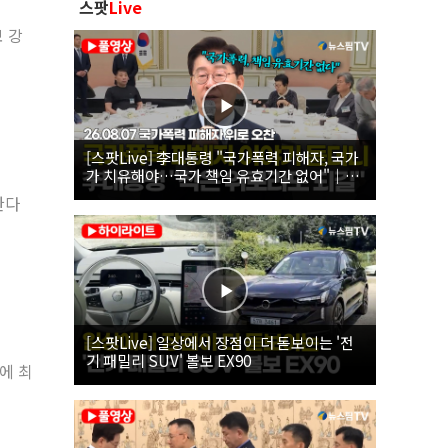
스팟
Live
 강
[스팟Live] 李대통령 "국가폭력 피해자, 국가
가 치유해야…국가 책임 유효기간 없어"｜
26.08.07 국가폭력 피해자 위로 오찬
한다
[스팟Live] 일상에서 장점이 더 돋보이는 '전
기 패밀리 SUV' 볼보 EX90
에 최