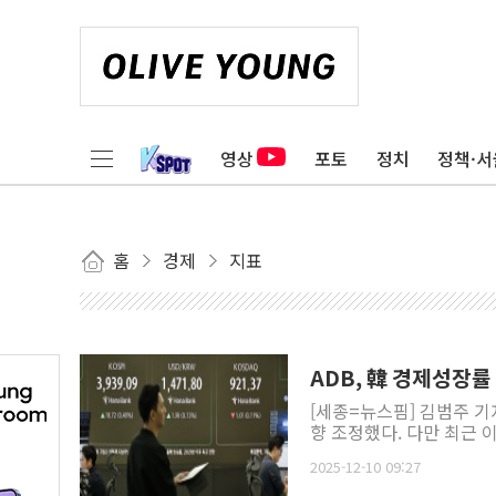
영상
포토
정치
정책·서
홈
경제
지표
ADB, 韓 경제성장률
[세종=뉴스핌] 김범주 기
향 조정했다. 다만 최근 
2025-12-10 09:27