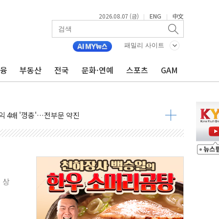
2026.08.07 (금)
ENG
中文
|
|
패밀리 사이트
금융
부동산
전국
문화·연예
스포츠
GAM
브리 셰프 모델 발탁
점화 조짐…한미 지배구조 다시 요동
익 4배 '껑충'…전부문 약진
 강자' 다이소·시코르…뷰티 유통 지각변동 본격화
두산퓨얼셀, SOFC에 사활
혜택 축소에 반발…"정책 신뢰 뒤집어"
표 전면에...임원·조직 대대적 개편 예고
페이스와 '누리호 5기분 엔진 구성품' 수주
 상
당분간 1400원 초반대 등락"
 확보' 신용해 前교정본부장 불구속 기소
원, 테네시주 경선서 낙선