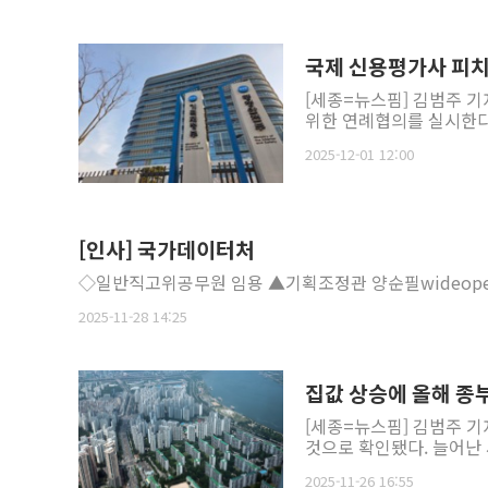
국제 신용평가사 피치
[세종=뉴스핌] 김범주 기
위한 연례협의를 실시한다고 
2025-12-01 12:00
[인사] 국가데이터처
◇일반직고위공무원 임용 ▲기획조정관 양순필wideopen@n
2025-11-28 14:25
집값 상승에 올해 종
[세종=뉴스핌] 김범주 기
것으로 확인됐다. 늘어난 
2025-11-26 16:55