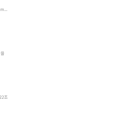
...
한을
22조